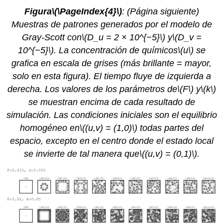
Figura
\(\PageIndex{4}\)
: (Página siguiente)
Muestras de patrones generados por el modelo de
Gray-Scott con
\(D_u = 2 × 10^{−5}\)
y
\(D_v =
10^{−5}\)
. La concentración de químicos
\(u\)
se
grafica en escala de grises (más brillante = mayor,
solo en esta figura). El tiempo fluye de izquierda a
derecha. Los valores de los parámetros de
\(F\)
y
\(k\)
se muestran encima de cada resultado de
simulación. Las condiciones iniciales son el equilibrio
homogéneo en
\((u,v) = (1,0)\)
todas partes del
espacio, excepto en el centro donde el estado local
se invierte de tal manera que
\((u,v) = (0,1)\)
.