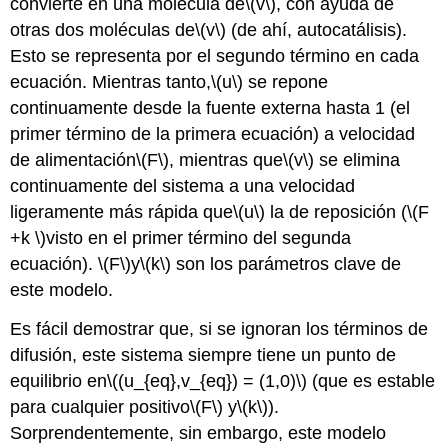
convierte en una molécula de
\(v\)
, con ayuda de
otras dos moléculas de
\(v\)
(de ahí, autocatálisis).
Esto se representa por el segundo término en cada
ecuación. Mientras tanto,
\(u\)
se repone
continuamente desde la fuente externa hasta 1 (el
primer término de la primera ecuación) a velocidad
de alimentación
\(F\)
, mientras que
\(v\)
se elimina
continuamente del sistema a una velocidad
ligeramente más rápida que
\(u\)
la de reposición (
\(F
+k \)
visto en el primer término del segunda
ecuación).
\(F\)
y
\(k\)
son los parámetros clave de
este modelo.
Es fácil demostrar que, si se ignoran los términos de
difusión, este sistema siempre tiene un punto de
equilibrio en
\((u_{eq},v_{eq}) = (1,0)\)
(que es estable
para cualquier positivo
\(F\)
y
\(k\)
).
Sorprendentemente, sin embargo, este modelo