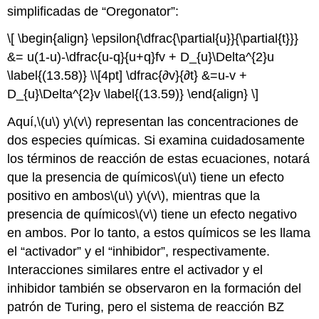
simplificadas de “Oregonator”:
\[ \begin{align} \epsilon{\dfrac{\partial{u}}{\partial{t}}}
&= u(1-u)-\dfrac{u-q}{u+q}fv + D_{u}\Delta^{2}u
\label{(13.58)} \\[4pt] \dfrac{∂v}{∂t} &=u-v +
D_{u}\Delta^{2}v \label{(13.59)} \end{align} \]
Aquí,
\(u\)
y
\(v\)
representan las concentraciones de
dos especies químicas. Si examina cuidadosamente
los términos de reacción de estas ecuaciones, notará
que la presencia de químicos
\(u\)
tiene un efecto
positivo en ambos
\(u\)
y
\(v\)
, mientras que la
presencia de químicos
\(v\)
tiene un efecto negativo
en ambos. Por lo tanto, a estos químicos se les llama
el “activador” y el “inhibidor”, respectivamente.
Interacciones similares entre el activador y el
inhibidor también se observaron en la formación del
patrón de Turing, pero el sistema de reacción BZ