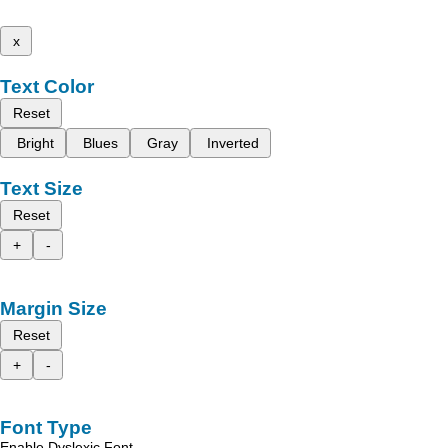
x
Text Color
Reset
Bright
Blues
Gray
Inverted
Text Size
Reset
+
-
Margin Size
Reset
+
-
Font Type
Enable Dyslexic Font