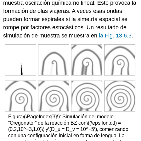
muestra oscilación química no lineal. Esto provoca la
formación de olas viajeras. A veces esas ondas
pueden formar espirales si la simetría espacial se
rompe por factores estocásticos. Un resultado de
simulación de muestra se muestra en
la Fig. 13.6.3
.
Figura
\(\PageIndex{3}\)
: Simulación del modelo
“Oregonator” de la reacción BZ con
\((\epsilon,q,f) =
(0.2,10^−3,1.0)\)
y
\(D_u = D_v = 10^−5\)
, comenzando
con una configuración inicial en forma de lengua. La