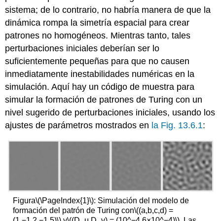
sistema; de lo contrario, no habría manera de que la
dinámica rompa la simetría espacial para crear
patrones no homogéneos. Mientras tanto, tales
perturbaciones iniciales deberían ser lo
suficientemente pequeñas para que no causen
inmediatamente inestabilidades numéricas en la
simulación. Aquí hay un código de muestra para
simular la formación de patrones de Turing con un
nivel sugerido de perturbaciones iniciales, usando los
ajustes de parámetros mostrados en
la Fig. 13.6.1
:
Figura
\(\PageIndex{1}\)
: Simulación del modelo de
formación del patrón de Turing con
\((a,b,c,d) =
(1,−1,2,−1.5)\)
y
\((D_u,D_v) = (10^−4,6×10^−4)\)
. Las