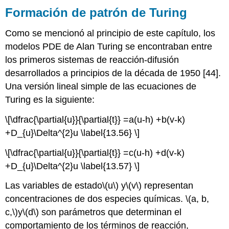
Formación de patrón de Turing
Como se mencionó al principio de este capítulo, los
modelos PDE de Alan Turing se encontraban entre
los primeros sistemas de reacción-difusión
desarrollados a principios de la década de 1950 [44].
Una versión lineal simple de las ecuaciones de
Turing es la siguiente:
\[\dfrac{\partial{u}}{\partial{t}} =a(u-h) +b(v-k)
+D_{u}\Delta^{2}u \label{13.56} \]
\[\dfrac{\partial{u}}{\partial{t}} =c(u-h) +d(v-k)
+D_{u}\Delta^{2}u \label{13.57} \]
Las variables de estado
\(u\)
y
\(v\)
representan
concentraciones de dos especies químicas.
\(a, b,
c,\)
y
\(d\)
son parámetros que determinan el
comportamiento de los términos de reacción,