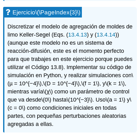
Ejercicio
\(\PageIndex{3}\)
Discretizar el modelo de agregación de moldes de
limo Keller-Segel (Eqs. (
13.4.13
) y (
13.4.14
))
(aunque este modelo no es un sistema de
reacción-difusión, este es el momento perfecto
para que trabajes en este ejercicio porque puedes
utilizar el Código 13.8). Implementar su código de
simulación en Python, y realizar simulaciones con
\
(µ = 10^{−4}\)
,
\(D = 10^{−4}\)
,
\(f = 1\)
, y
\(k = 1\)
,
mientras varía
\(χ\)
como un parámetro de control
que va desde
\(0\)
hasta
\(10^{−3}\)
. Uso
\(a = 1\)
y
\
(c = 0\)
como condiciones iniciales en todas
partes, con pequeñas perturbaciones aleatorias
agregadas a ellas.