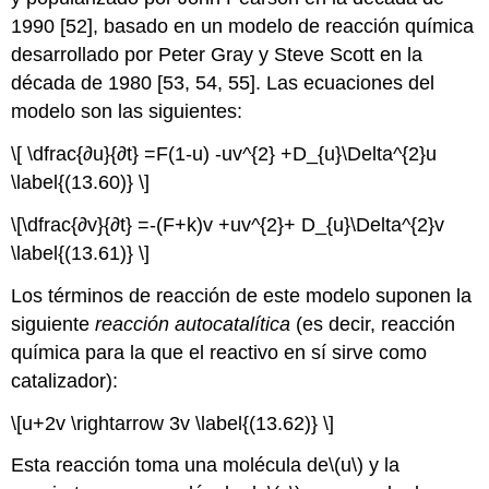
1990 [52], basado en un modelo de reacción química
desarrollado por Peter Gray y Steve Scott en la
década de 1980 [53, 54, 55]. Las ecuaciones del
modelo son las siguientes:
\[ \dfrac{∂u}{∂t} =F(1-u) -uv^{2} +D_{u}\Delta^{2}u
\label{(13.60)} \]
\[\dfrac{∂v}{∂t} =-(F+k)v +uv^{2}+ D_{u}\Delta^{2}v
\label{(13.61)} \]
Los términos de reacción de este modelo suponen la
siguiente
reacción autocatalítica
(es decir, reacción
química para la que el reactivo en sí sirve como
catalizador):
\[u+2v \rightarrow 3v \label{(13.62)} \]
Esta reacción toma una molécula de
\(u\)
y la