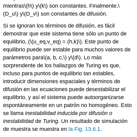
mientras
\(h\)
y
\(k\)
son constantes. Finalmente,
\
(D_u\)
y
\(D_v\)
son constantes de difusión.
Si se ignoran los términos de difusión, es fácil
demostrar que este sistema tiene sólo un punto de
equilibrio, (
\(u_eq,v_eq) = (h,k)\)
. Este punto de
equilibrio puede ser estable para muchos valores de
parámetros para
\(a, b, c,\)
y
\(d\)
. Lo más
sorprendente de los hallazgos de Turing es que,
incluso para puntos de equilibrio tan estables,
introducir dimensiones espaciales y términos de
difusión en las ecuaciones puede desestabilizar el
equilibrio, y así el sistema puede autoorganizarse
espontáneamente en un patrón no homogéneo. Esto
se llama
inestabilidad inducida por difusión o
inestabilidad
de
Turing
. Un resultado de simulación
de muestra se muestra en
la Fig. 13.6.1
.