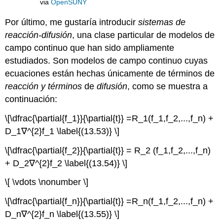
via
OpenSUNY
Por último, me gustaría introducir
sistemas de
reacción-difusión
, una clase particular de modelos de
campo continuo que han sido ampliamente
estudiados. Son modelos de campo continuo cuyas
ecuaciones están hechas únicamente de términos de
reacción y términos
de
difusión
, como se muestra a
continuación:
\[\dfrac{\partial{f_1}}{\partial{t}} =R_1(f_1,f_2,...,f_n) +
D_1∇^{2}f_1 \label{(13.53)} \]
\[\dfrac{\partial{f_2}}{\partial{t}} = R_2 (f_1,f_2,...,f_n)
+ D_2∇^{2}f_2 \label{(13.54)} \]
\[ \vdots \nonumber \]
\[\dfrac{\partial{f_n}}{\partial{t}} =R_n(f_1,f_2,...,f_n) +
D_n∇^{2}f_n \label{(13.55)} \]