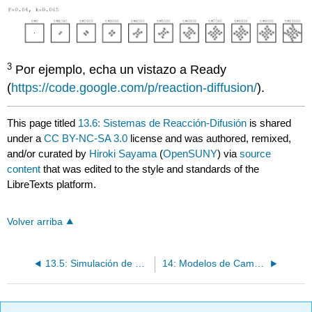
3
Por ejemplo, echa un vistazo a Ready
(
https://code.google.com/p/reaction-diffusion/
).
This page titled
13.6: Sistemas de Reacción-Difusión
is shared
under a
CC BY-NC-SA 3.0
license and was authored, remixed,
and/or curated by
Hiroki Sayama
(
OpenSUNY
) via
source
content
that was edited to the style and standards of the
LibreTexts platform.
Volver arriba
13.5: Simulación de Modelos de Campo Continuos
14: Modelos de Campo Continuos II - Análisis