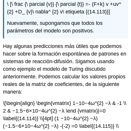
\ [\ frac {\ parcial {v}} {\ parcial {t}} =- (F+k) v +uv^
{2} +D_ {v}\ nabla^ {2} v\ etiqueta {(14.113)}]
Nuevamente, supongamos que todos los
parámetros del modelo son positivos.
Hay algunas predicciones más útiles que podemos
hacer sobre la formación espontánea de patrones en
sistemas de reacción-difusión. Sigamos usando
como ejemplo el modelo de Turing discutido
anteriormente. Podemos calcular los valores propios
reales de la matriz de coeficientes, de la siguiente
manera:
\[\begin{align} \begin{vmatrix} 1−10−4ω^{2} −λ & -1 \\
2 & −1.5−6×10−4ω^{2} −λ \end {vmatrix}|=0
\label{(14.114)} \\[4pt] (1 −10−4ω^{2} −λ)
(−1.5−6×10−4ω^{2} −λ) -(-2) =0 \label{(14.115)} \\