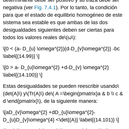
determinante debe ser positivo y su traza debe ser
negativa (ver
Fig. 7.4.1
). Por lo tanto, la condición
para que el estado de equilibrio homogéneo de este
sistema sea estable es que ambas de las dos
desigualdades siguientes deben ser ciertas para
todos los valores reales de
\(ω\)
:
\[0 < (a- D_{u} \omega^{2})(d-D_{v}\omega^{2}) -bc
\label{(14.99)} \]
\[0 > a- D_{u}\omega^{2} +d-D_{v} \omega^{2}
\label{(14.100)} \]
Estas desigualdades se pueden reescribir usando
\
(det(A)\)
y
\(Tr(A)\)
de
\( A =\begin{pmatrix}a & b \\ c &
d \end{pmatrix}\)
, de la siguiente manera:
\[aD_{v}\omega^{2} +dD_{u}\omega^{2}-
D_{u}D_{v}\omega^{4} <\det{(A)} \label{(14.101)} \]