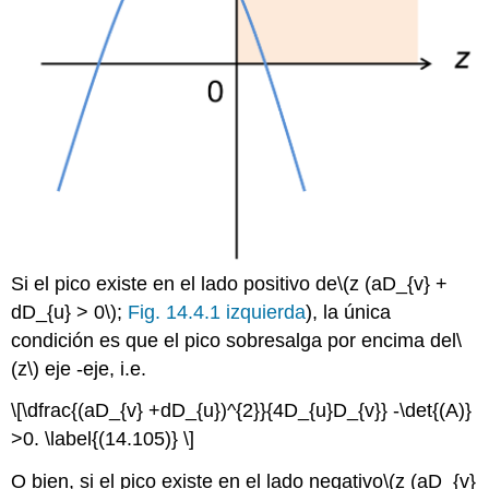
Si el pico existe en el lado positivo de
\(z (aD_{v} +
dD_{u} > 0\)
;
Fig. 14.4.1 izquierda
), la única
condición es que el pico sobresalga por encima del
\
(z\)
eje -eje, i.e.
\[\dfrac{(aD_{v} +dD_{u})^{2}}{4D_{u}D_{v}} -\det{(A)}
>0. \label{(14.105)} \]
O bien, si el pico existe en el lado negativo
\(z (aD_{v}