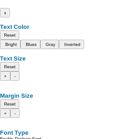
x
Text Color
Reset
Bright
Blues
Gray
Inverted
Text Size
Reset
+
-
Margin Size
Reset
+
-
Font Type
Enable Dyslexic Font