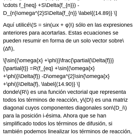
\cdots f_{neq} +S\Delta{f_{n}}) -
D_{n}\omega^{2}S\Delta{f_{n}} \label{(14.89)} \]
Aquí utilicé
\(S = sin(ωx + φ)\)
sólo en las expresiones
anteriores para acortarlas. Estas ecuaciones se
pueden resumir en forma de un solo vector sobre
\
(∆f\)
,
\[\sin{(\omega{x} +\phi)}\frac{\partial{\Delta{f}}}
{\partial{t}} =R(f_{eq} +\sin{(\omega{x}
+\phi)}\Delta{f}) -D\omega^{2}\sin{\omega{x}
+\phi)}\Delta{f}, \label{(14.90)} \]
donde
\(R\)
es una función vectorial que representa
todos los términos de reacción, y
\(D\)
es una matriz
diagonal cuyos componentes diagonales son
\(D_i\)
para la posición i-ésima. Ahora que se han
simplificado todos los términos de difusión, si
también podemos linealizar los términos de reacción,