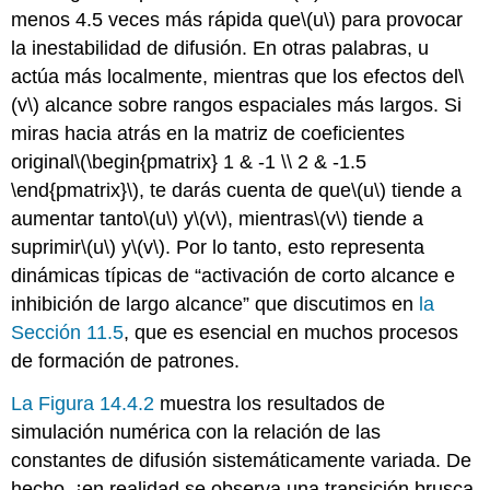
menos 4.5 veces más rápida que
\(u\)
para provocar
la inestabilidad de difusión. En otras palabras, u
actúa más localmente, mientras que los efectos del
\
(v\)
alcance sobre rangos espaciales más largos. Si
miras hacia atrás en la matriz de coeficientes
original
\(\begin{pmatrix} 1 & -1 \\ 2 & -1.5
\end{pmatrix}\)
, te darás cuenta de que
\(u\)
tiende a
aumentar tanto
\(u\)
y
\(v\)
, mientras
\(v\)
tiende a
suprimir
\(u\)
y
\(v\)
. Por lo tanto, esto representa
dinámicas típicas de “activación de corto alcance e
inhibición de largo alcance” que discutimos en
la
Sección 11.5
, que es esencial en muchos procesos
de formación de patrones.
La Figura 14.4.2
muestra los resultados de
simulación numérica con la relación de las
constantes de difusión sistemáticamente variada. De
hecho, ¡en realidad se observa una transición brusca