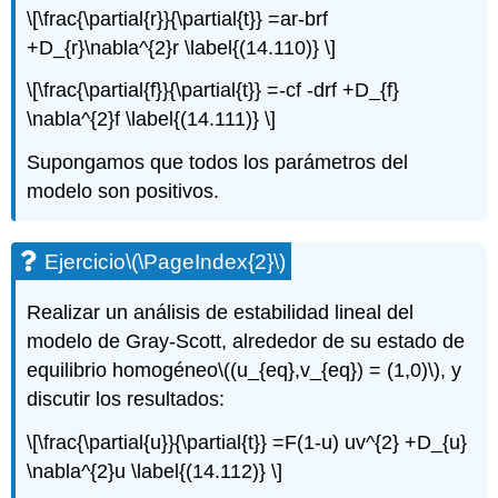
\[\frac{\partial{r}}{\partial{t}} =ar-brf
+D_{r}\nabla^{2}r \label{(14.110)} \]
\[\frac{\partial{f}}{\partial{t}} =-cf -drf +D_{f}
\nabla^{2}f \label{(14.111)} \]
Supongamos que todos los parámetros del
modelo son positivos.
Ejercicio
\(\PageIndex{2}\)
Realizar un análisis de estabilidad lineal del
modelo de Gray-Scott, alrededor de su estado de
equilibrio homogéneo
\((u_{eq},v_{eq}) = (1,0)\)
, y
discutir los resultados:
\[\frac{\partial{u}}{\partial{t}} =F(1-u) uv^{2} +D_{u}
\nabla^{2}u \label{(14.112)} \]