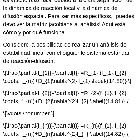
la dinámica de reacción local y la dinámica de
difusión espacial. Para ser más específicos, ¡puedes
devolver la matriz jacobiana al análisis! Aquí está
cómo y por qué funciona.
Considere la posibilidad de realizar un análisis de
estabilidad lineal con el siguiente sistema estándar
de reacción-difusión:
\[\frac{\partial{f_{1}}}{\partial{t}} =R_{1} (f_{1},f_{2},
\cdots, f_{n})+D_{1}\nabla^{2} f_{1} \label{(14.80)} \]
\[\frac{\partial{f_{2}}}{\partial{t}} =R_{2}(f_{1}, f_{2},
\cdots, f_{n})+D_{2}\nabla^{2}f_{2} \label{(14.81)} \]
\[\vdots \nonumber \]
\[\frac{\partial{f_{n}}}{\partial{t}} =R_{n}(f_{1}, f_{2},
\cdots, f_{n})+D_{n}\nabla^{2}f_{n} \label{(14.82)} \]