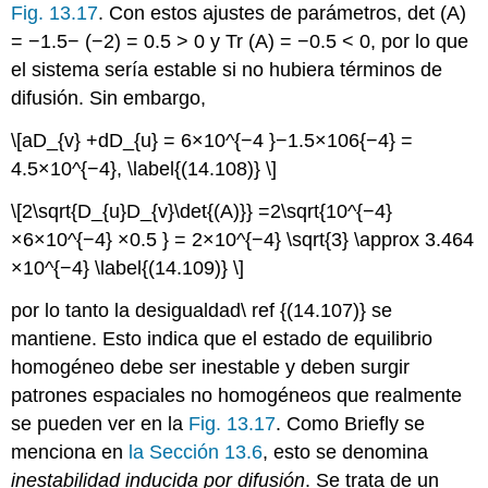
Fig. 13.17
. Con estos ajustes de parámetros, det (A)
= −1.5− (−2) = 0.5 > 0 y Tr (A) = −0.5 < 0, por lo que
el sistema sería estable si no hubiera términos de
difusión. Sin embargo,
\[aD_{v} +dD_{u} = 6×10^{−4 }−1.5×106{−4} =
4.5×10^{−4}, \label{(14.108)} \]
\[2\sqrt{D_{u}D_{v}\det{(A)}} =2\sqrt{10^{−4}
×6×10^{−4} ×0.5 } = 2×10^{−4} \sqrt{3} \approx 3.464
×10^{−4} \label{(14.109)} \]
por lo tanto la desigualdad\ ref {(14.107)} se
mantiene. Esto indica que el estado de equilibrio
homogéneo debe ser inestable y deben surgir
patrones espaciales no homogéneos que realmente
se pueden ver en la
Fig. 13.17
. Como Brieﬂy se
menciona en
la Sección 13.6
, esto se denomina
inestabilidad inducida por difusión
. Se trata de un