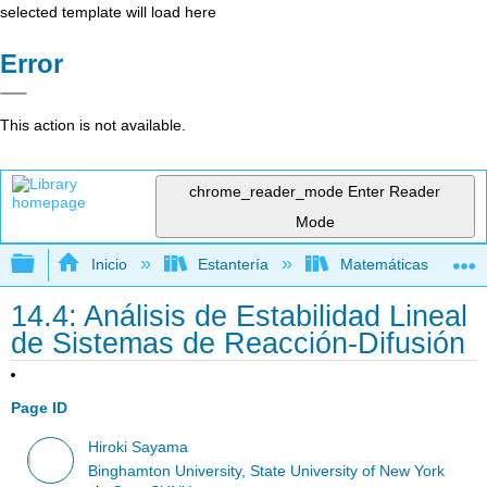
selected template will load here
Error
This action is not available.
chrome_reader_mode
Enter Reader
Mode
Expandir/contraer jerarquía global
Inicio
Estantería
Matemáticas
14.4: Análisis de Estabilidad Lineal
de Sistemas de Reacción-Difusión
Page ID
Hiroki Sayama
Binghamton University, State University of New York