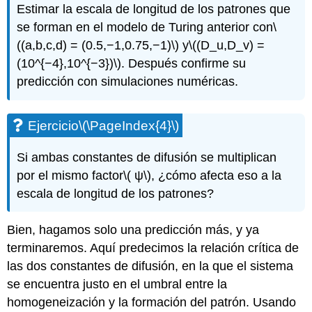
Estimar la escala de longitud de los patrones que
se forman en el modelo de Turing anterior con
\
((a,b,c,d) = (0.5,−1,0.75,−1)\)
y
\((D_u,D_v) =
(10^{−4},10^{−3})\)
. Después confirme su
predicción con simulaciones numéricas.
Ejercicio
\(\PageIndex{4}\)
Si ambas constantes de difusión se multiplican
por el mismo factor
\( ψ\)
, ¿cómo afecta eso a la
escala de longitud de los patrones?
Bien, hagamos solo una predicción más, y ya
terminaremos. Aquí predecimos la relación crítica de
las dos constantes de difusión, en la que el sistema
se encuentra justo en el umbral entre la
homogeneización y la formación del patrón. Usando