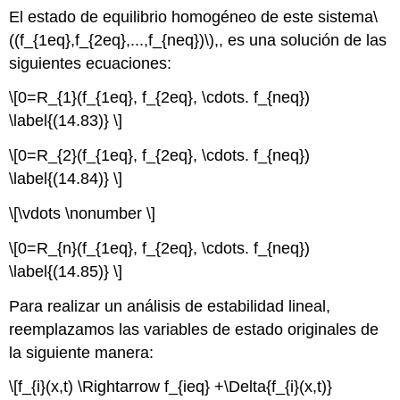
El estado de equilibrio homogéneo de este sistema
\
((f_{1eq},f_{2eq},...,f_{neq})\)
,, es una solución de las
siguientes ecuaciones:
\[0=R_{1}(f_{1eq}, f_{2eq}, \cdots. f_{neq})
\label{(14.83)} \]
\[0=R_{2}(f_{1eq}, f_{2eq}, \cdots. f_{neq})
\label{(14.84)} \]
\[\vdots \nonumber \]
\[0=R_{n}(f_{1eq}, f_{2eq}, \cdots. f_{neq})
\label{(14.85)} \]
Para realizar un análisis de estabilidad lineal,
reemplazamos las variables de estado originales de
la siguiente manera:
\[f_{i}(x,t) \Rightarrow f_{ieq} +\Delta{f_{i}(x,t)}