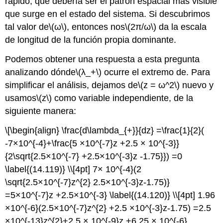
rápido, que debería ser el patrón espacial más visible
que surge en el estado del sistema. Si descubrimos
tal valor de
\(ω\)
, entonces nos
\(2π/ω\)
da la escala
de longitud de la función propia dominante.
Podemos obtener una respuesta a esta pregunta
analizando dónde
\(λ_+\)
ocurre el extremo de. Para
simplificar el análisis, dejamos de
\(z = ω^2\)
nuevo y
usamos
\(z\)
como variable independiente, de la
siguiente manera:
\[\begin{align} \frac{d\lambda_{+}}{dz} =\frac{1}{2}(
-7×10^{-4}+\frac{5 ×10^{-7}z +2.5 × 10^{-3}}
{2\sqrt{2.5×10^{-7} +2.5×10^{-3}z -1.75}}) =0
\label{(14.119)} \\[4pt] 7× 10^{-4}(2
\sqrt{2.5×10^{-7}z^{2} 2.5×10^{-3}z-1.75)}
=5×10^{-7}z +2.5×10^{-3} \label{(14.120)} \\[4pt] 1.96
×10^{-6}(2.5×10^{-7}z^{2} +2.5 ×10^{-3}z-1.75) =2.5
×10^{-13}z^{2}+2.5 × 10^{-9}z +6.25 × 10^{-6}