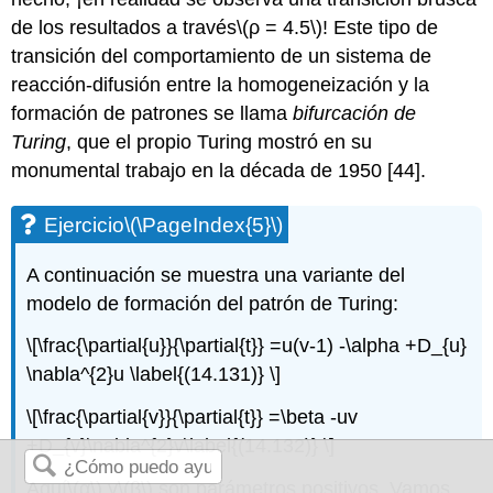
de los resultados a través
\(ρ = 4.5\)
! Este tipo de
transición del comportamiento de un sistema de
reacción-difusión entre la homogeneización y la
formación de patrones se llama
bifurcación de
Turing
, que el propio Turing mostró en su
monumental trabajo en la década de 1950 [44].
Ejercicio
\(\PageIndex{5}\)
A continuación se muestra una variante del
modelo de formación del patrón de Turing:
\[\frac{\partial{u}}{\partial{t}} =u(v-1) -\alpha +D_{u}
\nabla^{2}u \label{(14.131)} \]
\[\frac{\partial{v}}{\partial{t}} =\beta -uv
+D_{v}\nabla^{2}v\label{(14.132)} \]
Aquí
\(α\)
y
\(β\)
son parámetros positivos. Vamos