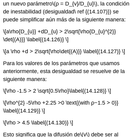
un nuevo parámetro
\(ρ = D_{v}/D_{u}\)
, la condición
de inestabilidad (desigualdad\ ref {(14.107)}) se
puede simplificar aún más de la siguiente manera:
\[a\rho{D_{u}} +dD_{u} > 2\sqrt{\rho{D_{u}^{2}}
\det{(A)}} \label{(14.126)} \]
\[a \rho +d > 2\sqrt{\rho\det{(A)}} \label{(14.127)} \]
Para los valores de los parámetros que usamos
anteriormente, esta desigualdad se resuelve de la
siguiente manera:
\[\rho -1.5 > 2 \sqrt{0.5\rho}\label{(14.128)} \]
\[\rho^{2} -5\rho +2.25 >0 \text{(with ρ−1.5 > 0)}
\label{(14.129)} \]
\[\rho > 4.5 \label{(14.130)} \]
Esto significa que la difusión de
\(v\)
debe ser al