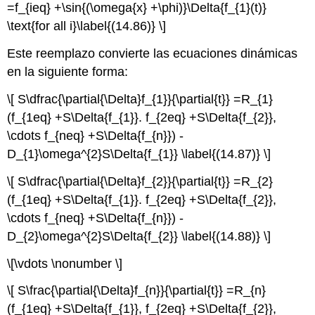
=f_{ieq} +\sin{(\omega{x} +\phi)}\Delta{f_{1}(t)}
\text{for all i}\label{(14.86)} \]
Este reemplazo convierte las ecuaciones dinámicas
en la siguiente forma:
\[ S\dfrac{\partial{\Delta}f_{1}}{\partial{t}} =R_{1}
(f_{1eq} +S\Delta{f_{1}}. f_{2eq} +S\Delta{f_{2}},
\cdots f_{neq} +S\Delta{f_{n}}) -
D_{1}\omega^{2}S\Delta{f_{1}} \label{(14.87)} \]
\[ S\dfrac{\partial{\Delta}f_{2}}{\partial{t}} =R_{2}
(f_{1eq} +S\Delta{f_{1}}. f_{2eq} +S\Delta{f_{2}},
\cdots f_{neq} +S\Delta{f_{n}}) -
D_{2}\omega^{2}S\Delta{f_{2}} \label{(14.88)} \]
\[\vdots \nonumber \]
\[ S\frac{\partial{\Delta}f_{n}}{\partial{t}} =R_{n}
(f_{1eq} +S\Delta{f_{1}}, f_{2eq} +S\Delta{f_{2}},