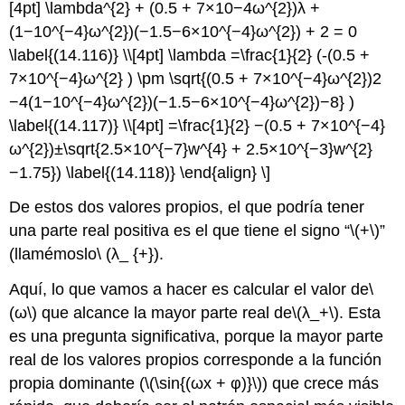
[4pt] \lambda^{2} + (0.5 + 7×10−4ω^{2})λ +
(1−10^{−4}ω^{2})(−1.5−6×10^{−4}ω^{2}) + 2 = 0
\label{(14.116)} \\[4pt] \lambda =\frac{1}{2} (-(0.5 +
7×10^{−4}ω^{2} ) \pm \sqrt{(0.5 + 7×10^{−4}ω^{2})2
−4(1−10^{−4}ω^{2})(−1.5−6×10^{−4}ω^{2})−8} )
\label{(14.117)} \\[4pt] =\frac{1}{2} −(0.5 + 7×10^{−4}
ω^{2})±\sqrt{2.5×10^{−7}w^{4} + 2.5×10^{−3}w^{2}
−1.75}) \label{(14.118)} \end{align} \]
De estos dos valores propios, el que podría tener
una parte real positiva es el que tiene el signo “
\(+\)
”
(llamémoslo\ (λ_ {+}).
Aquí, lo que vamos a hacer es calcular el valor de
\
(ω\)
que alcance la mayor parte real de
\(λ_+\)
. Esta
es una pregunta significativa, porque la mayor parte
real de los valores propios corresponde a la función
propia dominante (
\(\sin{(ωx + φ)}\)
) que crece más