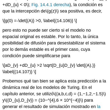
+dD_{u} < 0\)
;
Fig. 14.4.1 derecha
), la condición es
que la intercepción de
\(g(z)\)
sea positiva, es decir,
\[g(0) =-\det{(A)} >0, \label{(14.106)} \]
pero esto no puede ser cierto si el modelo no
espacial original es estable. Por lo tanto, la única
posibilidad de difusión para desestabilizar el sistema
por lo demás estable es el primer caso, cuya
condición puede simplificarse para
\[aD_{v} +dD_{u} >2 \sqrt{D_{u}D_{v} \det{(A).}}
\label{(14.107)} \]
Probemos qué tan bien se aplica esta predicción a la
dinámica real de los modelos de Turing. En el
capítulo anterior, se utilizó
\((a,b,c,d) = (1,−1,2,−1.5)\)
y
\((D_{u},D_{v}) = (10−^{4},6 × 10^{−4)}\)
para
generar el resultado de simulación mostrado en
la