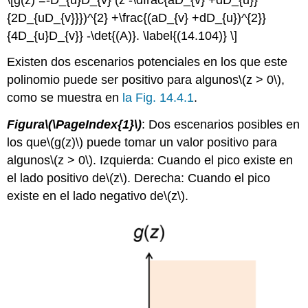
{2D_{uD_{v}}})^{2} +\frac{(aD_{v} +dD_{u})^{2}}
{4D_{u}D_{v}} -\det{(A)}. \label{(14.104)} \]
Existen dos escenarios potenciales en los que este
polinomio puede ser positivo para algunos
\(z > 0\)
,
como se muestra en
la Fig. 14.4.1
.
Figura
\(\PageIndex{1}\)
: Dos escenarios posibles en
los que
\(g(z)\)
puede tomar un valor positivo para
algunos
\(z > 0\)
. Izquierda: Cuando el pico existe en
el lado positivo de
\(z\)
. Derecha: Cuando el pico
existe en el lado negativo de
\(z\)
.