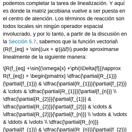
podemos completar la tarea de linealización. Y aquí
es donde la matriz jacobiana vuelve a ser puesta en
el centro de atención. Los términos de reacción son
todos locales sin ningún operador espacial
involucrado, y por lo tanto, a partir de la discusión en
la
Sección 5.7
, sabemos que la función vectorial
\
(R(f_{eq} + \sin{(ωx + φ)}∆f)\)
puede aproximarse
linealmente de la siguiente manera:
\[R(f_{eq} +\sin{(\omega{x} +\phi)\Delta{f}})\approx
R(f_{eq}) + \begin{pmatrix} \dfrac{\partial{R_{1}}}
{\partial{f_{1}}} & \dfrac{\partial{R_{1}}}{\partial{f_{2}}}
& \cdots & \dfrac{\partial{R_{1}}}{\partial{f_{n}}} \\
\dfrac{\partial{R_{2}}}{\partial{f_{1}}} &
\dfrac{\partial{R_{2}}}{\partial{f_{2}}} & \cdots &
\dfrac{\partial{R_{2}}}{\partial{f_{n}}} \\ \vdots & \vdots
& \ddots & \vdots \\ \dfrac{\partial{R_{n}}}
{\partial{f_{1}}} & \dfrac{\partial{R_{n}}}{\partial{f_{2}}}