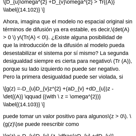
\[D_{u}\omega^{2} +D_{v}\omega^{2} > Tr{(A)}
\label{(14.102)} \]
Ahora, imagina que el modelo no espacial original sin
términos de difusión ya era estable, es decir,
\(det(A)
> 0 \)
y
\(Tr(A) < 0\)
. ¿Existe alguna posibilidad de
que la introducción de la difusión al modelo pueda
desestabilizar el sistema por sí mismo? La segunda
desigualdad siempre es cierta para negativo\ (Tr (A)),
porque su lado izquierdo no puede ser negativo.
Pero la primera desigualdad puede ser violada, si
\[g(z) =-D_{u}D_{v}z^{2} +(aD_{v} +dD_{u})z -
\det{(A)} \qquad {(with \ z = \omega^{2})}
\label{(14.103)} \]
puede tomar un valor positivo para algunos
\(z > 0\)
.
\
(g(z)\)
se puede reescribir como
\[g(z) =-D_{u}D_{v} (z -\dfrac{aD_{v} +dD_{u}}