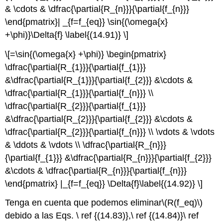
& \cdots & \dfrac{\partial{R_{n}}}{\partial{f_{n}}}
\end{pmatrix}| _{f=f_{eq}} \sin{(\omega{x}
+\phi)}\Delta{f} \label{(14.91)} \]
\[=\sin{(\omega{x} +\phi)} \begin{pmatrix}
\dfrac{\partial{R_{1}}}{\partial{f_{1}}}
&\dfrac{\partial{R_{1}}}{\partial{f_{2}}} &\cdots &
\dfrac{\partial{R_{1}}}{\partial{f_{n}}} \\
\dfrac{\partial{R_{2}}}{\partial{f_{1}}}
&\dfrac{\partial{R_{2}}}{\partial{f_{2}}} &\cdots &
\dfrac{\partial{R_{2}}}{\partial{f_{n}}} \\ \vdots & \vdots
& \ddots & \vdots \\ \dfrac{\partial{R_{n}}}
{\partial{f_{1}}} &\dfrac{\partial{R_{n}}}{\partial{f_{2}}}
&\cdots & \dfrac{\partial{R_{n}}}{\partial{f_{n}}}
\end{pmatrix} |_{f=f_{eq}} \Delta{f}\label{(14.92)} \]
Tenga en cuenta que podemos eliminar
\(R(f_eq)\)
debido a las Eqs. \ ref {(14.83)},\ ref {(14.84)}\ ref