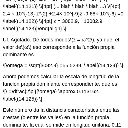
\label{(14.121)} \\[4pt] (... blah \ blah \ blah ...) \\[4pt]
2.4 × 10^{-13} z^{2} +2.4× 10^{-9}z -9.68× 10^{-6} =0
\label{(14.122)} \\[4pt] z = 3082.9, −13082.9
\label{(14.123)}\end{align} \]
Uf. Agotado. De todos modos
\(z = ω^2\)
, ya que, el
valor de
\(ω\)
eso corresponde a la función propia
dominante es
\[\omega = \sqrt{3082.9} =55.5239. \label{(14.124)} \]
Ahora podemos calcular la escala de longitud de la
función propia dominante correspondiente, que es
\[\ =\dfrac{2\pi}{\omega} \approx 0.113162.
\label{(14.125)} \]
Este número da la distancia característica entre las
crestas (o entre los valles) en la función propia
dominante, la cual se mide en longitud unitaria. 0.11