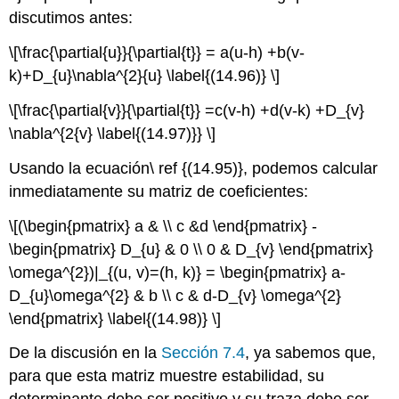
discutimos antes:
\[\frac{\partial{u}}{\partial{t}} = a(u-h) +b(v-
k)+D_{u}\nabla^{2}{u} \label{(14.96)} \]
\[\frac{\partial{v}}{\partial{t}} =c(v-h) +d(v-k) +D_{v}
\nabla^{2{v} \label{(14.97)}} \]
Usando la ecuación\ ref {(14.95)}, podemos calcular
inmediatamente su matriz de coeficientes:
\[(\begin{pmatrix} a & \\ c &d \end{pmatrix} -
\begin{pmatrix} D_{u} & 0 \\ 0 & D_{v} \end{pmatrix}
\omega^{2})|_{(u, v)=(h, k)} = \begin{pmatrix} a-
D_{u}\omega^{2} & b \\ c & d-D_{v} \omega^{2}
\end{pmatrix} \label{(14.98)} \]
De la discusión en la
Sección 7.4
, ya sabemos que,
para que esta matriz muestre estabilidad, su