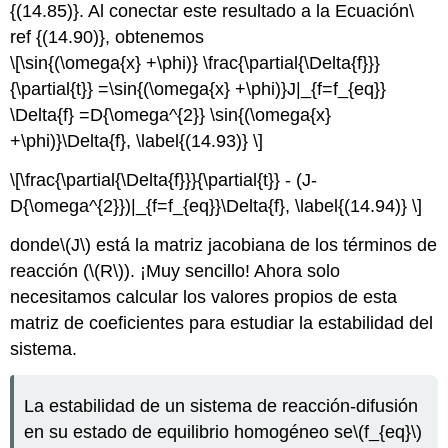
{(14.85)}. Al conectar este resultado a la Ecuación\
ref {(14.90)}, obtenemos
\[\sin{(\omega{x} +\phi)} \frac{\partial{\Delta{f}}}
{\partial{t}} =\sin{(\omega{x} +\phi)}J|_{f=f_{eq}}
\Delta{f} =D{\omega^{2}} \sin{(\omega{x}
+\phi)}\Delta{f}, \label{(14.93)} \]
\[\frac{\partial{\Delta{f}}}{\partial{t}} - (J-
D{\omega^{2}})|_{f=f_{eq}}\Delta{f}, \label{(14.94)} \]
donde
\(J\)
está la matriz jacobiana de los términos de
reacción (
\(R\)
). ¡Muy sencillo! Ahora solo
necesitamos calcular los valores propios de esta
matriz de coeficientes para estudiar la estabilidad del
sistema.
La estabilidad de un sistema de reacción-difusión
en su estado de equilibrio homogéneo se
\(f_{eq}\)