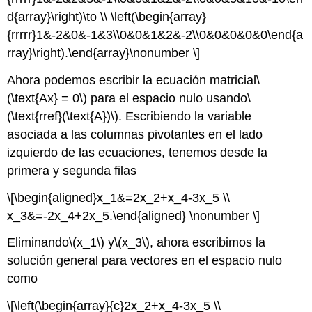
d{array}\right)\to \\ \left(\begin{array}
{rrrrr}1&-2&0&-1&3\\0&0&1&2&-2\\0&0&0&0&0\end{a
rray}\right).\end{array}\nonumber \]
Ahora podemos escribir la ecuación matricial
\
(\text{Ax} = 0\)
para el espacio nulo usando
\
(\text{rref}(\text{A})\)
. Escribiendo la variable
asociada a las columnas pivotantes en el lado
izquierdo de las ecuaciones, tenemos desde la
primera y segunda filas
\[\begin{aligned}x_1&=2x_2+x_4-3x_5 \\
x_3&=-2x_4+2x_5.\end{aligned} \nonumber \]
Eliminando
\(x_1\)
y
\(x_3\)
, ahora escribimos la
solución general para vectores en el espacio nulo
como
\[\left(\begin{array}{c}2x_2+x_4-3x_5 \\