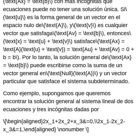
(\text{Ax} = \text{b}\)
con más incógnitas que
ecuaciones puede no tener una solución única. Si
\
(\text{u}\)
es la forma general de un vector en el
espacio nulo de
\(\text{A}\)
, y
\(\text{v}\)
es cualquier
vector que satisfaga
\(\text{Av} = \text{b}\)
, entonces
\
(\text{x} = \text{u} + \text{v}\)
satisface
\(\text{Ax} =
\text{A}(\text{u} + \text{v}) = \text{Au} + \text{Av} = 0 +
b = b\)
. Por lo tanto, la solución general de
\(\text{Ax}
= \text{b}\)
puede escribirse como la suma de un
vector general en
\(\text{Null}(\text{A})\)
y un vector
particular que satisface el sistema subdeterminado.
Como ejemplo, supongamos que queremos
encontrar la solución general al sistema lineal de dos
ecuaciones y tres incógnitas dadas por
\[\begin{aligned}2x_1+2x_2+x_3&=0,\\2x_1-2x_2-
x_3&=1,\end{aligned} \nonumber \]