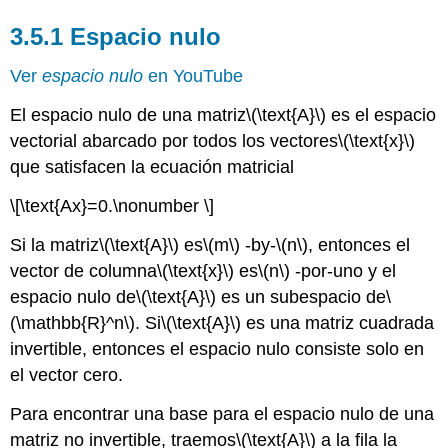
3.5.1 Espacio nulo
Ver
espacio nulo
en YouTube
El espacio nulo de una matriz
\(\text{A}\)
es el espacio
vectorial abarcado por todos los vectores
\(\text{x}\)
que satisfacen la ecuación matricial
\[\text{Ax}=0.\nonumber \]
Si la matriz
\(\text{A}\)
es
\(m\)
-by-
\(n\)
, entonces el
vector de columna
\(\text{x}\)
es
\(n\)
-por-uno y el
espacio nulo de
\(\text{A}\)
es un subespacio de
\
(\mathbb{R}^n\)
. Si
\(\text{A}\)
es una matriz cuadrada
invertible, entonces el espacio nulo consiste solo en
el vector cero.
Para encontrar una base para el espacio nulo de una
matriz no invertible, traemos
\(\text{A}\)
a la fila la