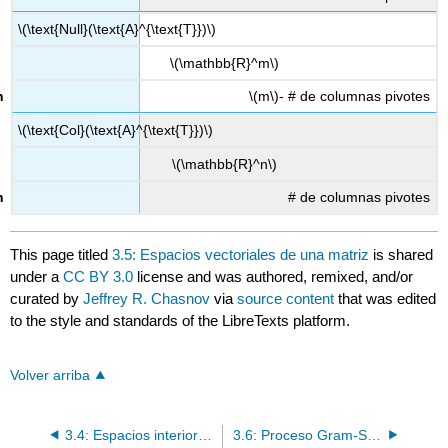
\(\text{Null}(\text{A}^{\text{T}})\)
\(\mathbb{R}^m\)
\(m\)
- # de columnas pivotes
\(\text{Col}(\text{A}^{\text{T}})\)
\(\mathbb{R}^n\)
# de columnas pivotes
This page titled
3.5: Espacios vectoriales de una matriz
is shared
under a
CC BY 3.0
license and was authored, remixed, and/or
curated by
Jeffrey R. Chasnov
via
source content
that was edited
to the style and standards of the LibreTexts platform.
Volver arriba
3.4: Espacios interiores de productos
3.6: Proceso Gram-Schmidt