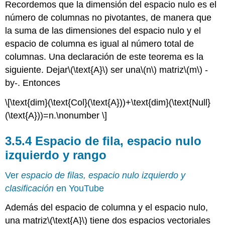
Recordemos que la dimensión del espacio nulo es el
número de columnas no pivotantes, de manera que
la suma de las dimensiones del espacio nulo y el
espacio de columna es igual al número total de
columnas. Una declaración de este teorema es la
siguiente. Dejar
\(\text{A}\)
ser una
\(n\)
matriz
\(m\)
-
by-. Entonces
\[\text{dim}(\text{Col}(\text{A}))+\text{dim}(\text{Null}
(\text{A}))=n.\nonumber \]
3.5.4 Espacio de fila, espacio nulo
izquierdo y rango
Ver
espacio de filas, espacio nulo izquierdo y
clasificación
en YouTube
Además del espacio de columna y el espacio nulo,
una matriz
\(\text{A}\)
tiene dos espacios vectoriales