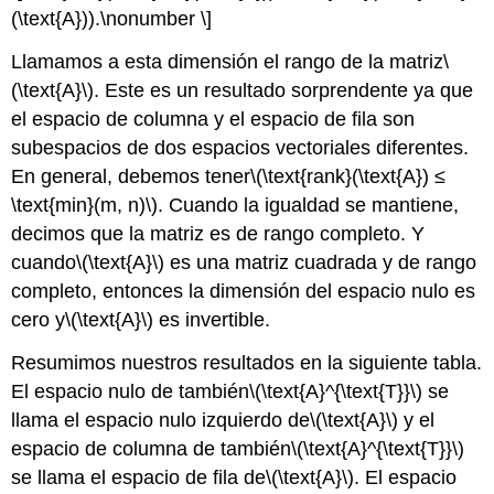
(\text{A})).\nonumber \]
Llamamos a esta dimensión el rango de la matriz
\
(\text{A}\)
. Este es un resultado sorprendente ya que
el espacio de columna y el espacio de fila son
subespacios de dos espacios vectoriales diferentes.
En general, debemos tener
\(\text{rank}(\text{A}) ≤
\text{min}(m, n)\)
. Cuando la igualdad se mantiene,
decimos que la matriz es de rango completo. Y
cuando
\(\text{A}\)
es una matriz cuadrada y de rango
completo, entonces la dimensión del espacio nulo es
cero y
\(\text{A}\)
es invertible.
Resumimos nuestros resultados en la siguiente tabla.
El espacio nulo de también
\(\text{A}^{\text{T}}\)
se
llama el espacio nulo izquierdo de
\(\text{A}\)
y el
espacio de columna de también
\(\text{A}^{\text{T}}\)
se llama el espacio de fila de
\(\text{A}\)
. El espacio