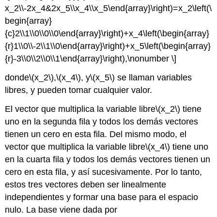
x_2\\-2x_4&2x_5\\x_4\\x_5\end{array}\right)=x_2\left(\
begin{array}
{c}2\\1\\0\\0\\0\end{array}\right)+x_4\left(\begin{array}
{r}1\\0\\-2\\1\\0\end{array}\right)+x_5\left(\begin{array}
{r}-3\\0\\2\\0\\1\end{array}\right),\nonumber \]
donde
\(x_2\)
,
\(x_4\)
, y
\(x_5\)
se llaman variables
libres, y pueden tomar cualquier valor.
El vector que multiplica la variable libre
\(x_2\)
tiene
uno en la segunda fila y todos los demás vectores
tienen un cero en esta fila. Del mismo modo, el
vector que multiplica la variable libre
\(x_4\)
tiene uno
en la cuarta fila y todos los demás vectores tienen un
cero en esta fila, y así sucesivamente. Por lo tanto,
estos tres vectores deben ser linealmente
independientes y formar una base para el espacio
nulo. La base viene dada por