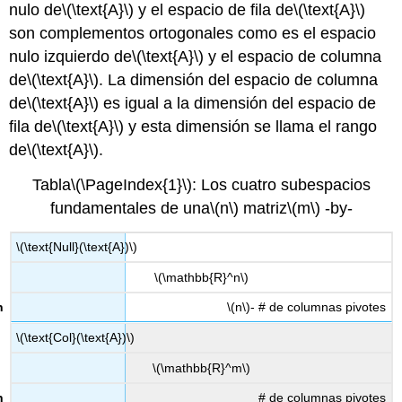
nulo de
\(\text{A}\)
y el espacio de fila de
\(\text{A}\)
son complementos ortogonales como es el espacio
nulo izquierdo de
\(\text{A}\)
y el espacio de columna
de
\(\text{A}\)
. La dimensión del espacio de columna
de
\(\text{A}\)
es igual a la dimensión del espacio de
fila de
\(\text{A}\)
y esta dimensión se llama el rango
de
\(\text{A}\)
.
Tabla
\(\PageIndex{1}\)
: Los cuatro subespacios
fundamentales de una
\(n\)
matriz
\(m\)
-by-
\(\text{Null}(\text{A})\)
\(\mathbb{R}^n\)
\(n\)
- # de columnas pivotes
\(\text{Col}(\text{A})\)
\(\mathbb{R}^m\)
# de columnas pivotes