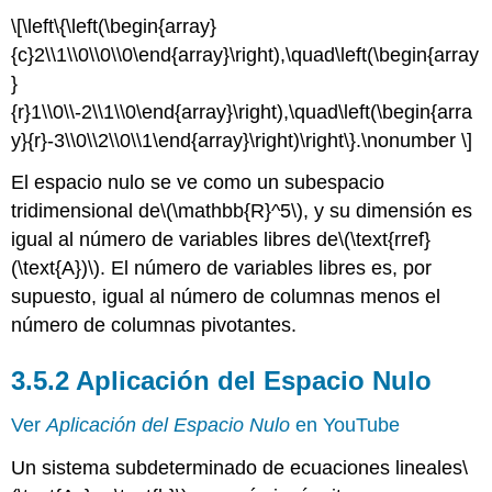
\[\left\{\left(\begin{array}
{c}2\\1\\0\\0\\0\end{array}\right),\quad\left(\begin{array
}
{r}1\\0\\-2\\1\\0\end{array}\right),\quad\left(\begin{arra
y}{r}-3\\0\\2\\0\\1\end{array}\right)\right\}.\nonumber \]
El espacio nulo se ve como un subespacio
tridimensional de
\(\mathbb{R}^5\)
, y su dimensión es
igual al número de variables libres de
\(\text{rref}
(\text{A})\)
. El número de variables libres es, por
supuesto, igual al número de columnas menos el
número de columnas pivotantes.
3.5.2 Aplicación del Espacio Nulo
Ver
Aplicación del Espacio Nulo
en YouTube
Un sistema subdeterminado de ecuaciones lineales
\