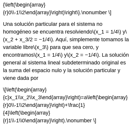
{\left(\begin{array}
{r}0\\-1\\2\end{array}\right)\right\}.\nonumber \]
Una solución particular para el sistema no
homogéneo se encuentra resolviendo
\(x_1 = 1/4\)
y
\
(x_2 + x_3/2 = −1/4\)
. Aquí, simplemente tomamos la
variable libre
\(x_3\)
para que sea cero, y
encontramos
\(x_1 = 1/4\)
y
\(x_2 = −1/4\)
. La solución
general al sistema lineal subdeterminado original es
la suma del espacio nulo y la solución particular y
viene dada por
\[\left(\begin{array}
{c}x_1\\x_2\\x_3\end{array}\right)=a\left(\begin{array}
{r}0\\-1\\2\end{array}\right)+\frac{1}
{4}\left(\begin{array}
{r}1\\-1\\0\end{array}\right).\nonumber \]