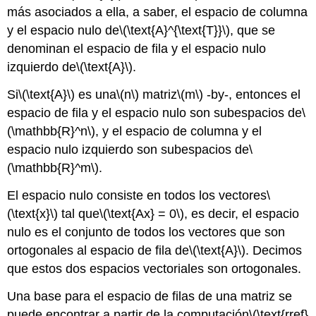
más asociados a ella, a saber, el espacio de columna
y el espacio nulo de
\(\text{A}^{\text{T}}\)
, que se
denominan el espacio de fila y el espacio nulo
izquierdo de
\(\text{A}\)
.
Si
\(\text{A}\)
es una
\(n\)
matriz
\(m\)
-by-, entonces el
espacio de fila y el espacio nulo son subespacios de
\
(\mathbb{R}^n\)
, y el espacio de columna y el
espacio nulo izquierdo son subespacios de
\
(\mathbb{R}^m\)
.
El espacio nulo consiste en todos los vectores
\
(\text{x}\)
tal que
\(\text{Ax} = 0\)
, es decir, el espacio
nulo es el conjunto de todos los vectores que son
ortogonales al espacio de fila de
\(\text{A}\)
. Decimos
que estos dos espacios vectoriales son ortogonales.
Una base para el espacio de filas de una matriz se
puede encontrar a partir de la computación
\(\text{rref}