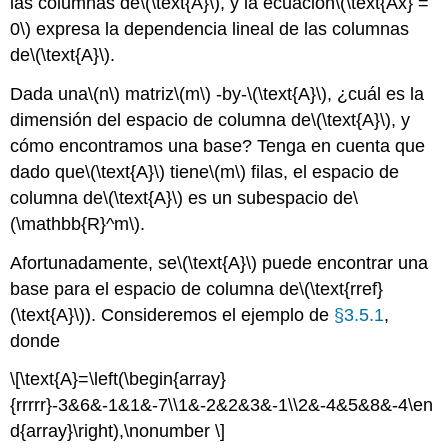
las columnas de
\(\text{A}\)
, y la ecuación
\(\text{Ax} =
0\)
expresa la dependencia lineal de las columnas
de
\(\text{A}\)
.
Dada una
\(n\)
matriz
\(m\)
-by-
\(\text{A}\)
, ¿cuál es la
dimensión del espacio de columna de
\(\text{A}\)
, y
cómo encontramos una base? Tenga en cuenta que
dado que
\(\text{A}\)
tiene
\(m\)
filas, el espacio de
columna de
\(\text{A}\)
es un subespacio de
\
(\mathbb{R}^m\)
.
Afortunadamente, se
\(\text{A}\)
puede encontrar una
base para el espacio de columna de
\(\text{rref}
(\text{A}\)
). Consideremos el ejemplo de
§3.5.1
,
donde
\[\text{A}=\left(\begin{array}
{rrrrr}-3&6&-1&1&-7\\1&-2&2&3&-1\\2&-4&5&8&-4\en
d{array}\right),\nonumber \]