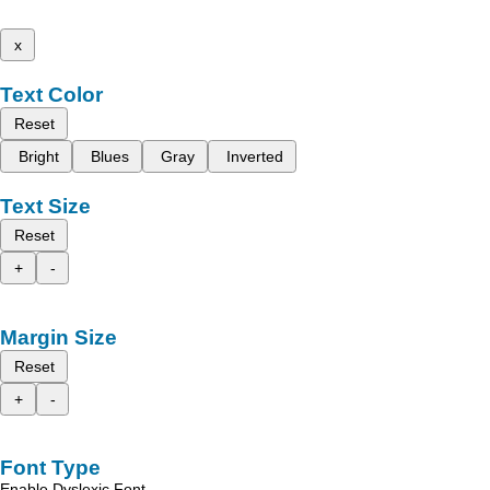
x
Text Color
Reset
Bright
Blues
Gray
Inverted
Text Size
Reset
+
-
Margin Size
Reset
+
-
Font Type
Enable Dyslexic Font