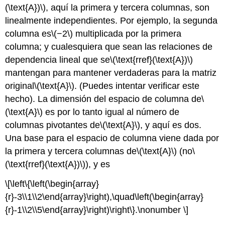
(\text{A})\)
, aquí la primera y tercera columnas, son
linealmente independientes. Por ejemplo, la segunda
columna es
\(−2\)
multiplicada por la primera
columna; y cualesquiera que sean las relaciones de
dependencia lineal que se
\(\text{rref}(\text{A})\)
mantengan para mantener verdaderas para la matriz
original
\(\text{A}\)
. (Puedes intentar verificar este
hecho). La dimensión del espacio de columna de
\
(\text{A}\)
es por lo tanto igual al número de
columnas pivotantes de
\(\text{A}\)
, y aquí es dos.
Una base para el espacio de columna viene dada por
la primera y tercera columnas de
\(\text{A}\)
(no
\
(\text{rref}(\text{A})\)
), y es
\[\left\{\left(\begin{array}
{r}-3\\1\\2\end{array}\right),\quad\left(\begin{array}
{r}-1\\2\\5\end{array}\right)\right\}.\nonumber \]