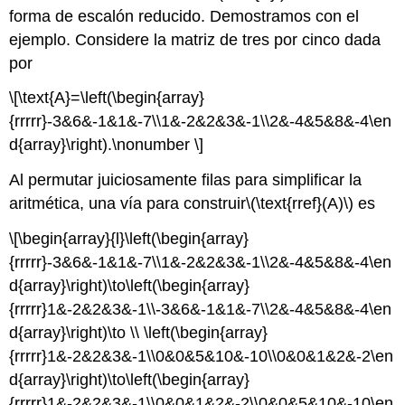
forma de escalón reducido. Demostramos con el
ejemplo. Considere la matriz de tres por cinco dada
por
\[\text{A}=\left(\begin{array}
{rrrrr}-3&6&-1&1&-7\\1&-2&2&3&-1\\2&-4&5&8&-4\en
d{array}\right).\nonumber \]
Al permutar juiciosamente filas para simplificar la
aritmética, una vía para construir
\(\text{rref}(A)\)
es
\[\begin{array}{l}\left(\begin{array}
{rrrrr}-3&6&-1&1&-7\\1&-2&2&3&-1\\2&-4&5&8&-4\en
d{array}\right)\to\left(\begin{array}
{rrrrr}1&-2&2&3&-1\\-3&6&-1&1&-7\\2&-4&5&8&-4\en
d{array}\right)\to \\ \left(\begin{array}
{rrrrr}1&-2&2&3&-1\\0&0&5&10&-10\\0&0&1&2&-2\en
d{array}\right)\to\left(\begin{array}
{rrrrr}1&-2&2&3&-1\\0&0&1&2&-2\\0&0&5&10&-10\en