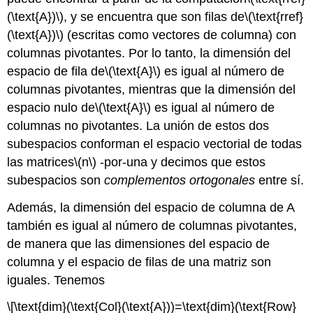
(\text{A})\)
, y se encuentra que son filas de
\(\text{rref}
(\text{A})\)
(escritas como vectores de columna) con
columnas pivotantes. Por lo tanto, la dimensión del
espacio de fila de
\(\text{A}\)
es igual al número de
columnas pivotantes, mientras que la dimensión del
espacio nulo de
\(\text{A}\)
es igual al número de
columnas no pivotantes. La unión de estos dos
subespacios conforman el espacio vectorial de todas
las matrices
\(n\)
-por-una y decimos que estos
subespacios son
complementos ortogonales
entre sí.
Además, la dimensión del espacio de columna de A
también es igual al número de columnas pivotantes,
de manera que las dimensiones del espacio de
columna y el espacio de filas de una matriz son
iguales. Tenemos
\[\text{dim}(\text{Col}(\text{A}))=\text{dim}(\text{Row}