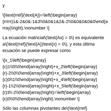
y
\[\text{rref}(\text{A})=\left(\begin{array}
{rrrrr}1&-2&0&-1&3\\0&0&1&2&-2\\0&0&0&0&0\end{a
rray}\right).\nonumber \]
La ecuación matricial
\(\text{Ax} = 0\)
es equivalente
a
\(\text{rref}(\text{A})\text{x} = 0\)
, y esta última
ecuación se puede expresar como
\[x_1\left(\begin{array}
{c}1\\0\\0\end{array}\right)+x_2\left(\begin{array}
{r}-2\\0\\0\end{array}\right)+x_3\left(\begin{array}
{c}0\\1\\0\end{array}\right)+x_4\left(\begin{array}
{r}-1\\2\\0\end{array}\right)+x_5\left(\begin{array}
{r}3\\-2\\0\end{array}\right)=\left(\begin{array}
{c}0\\0\\0\end{array}\right).\nonumber \]
Sólo las columnas pivotantes de
\(\text{rref}