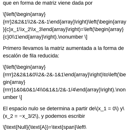
que en forma de matriz viene dada por
\[\left(\begin{array}
{rrr}2&2&1\\2&-2&-1\end{array}\right)\left(\begin{array
}{c}x_1\\x_2\\x_3\end{array}\right)=\left(\begin{array}
{c}0\\1\end{array}\right).\nonumber \]
Primero llevamos la matriz aumentada a la forma de
escalón de fila reducida:
\[\left(\begin{array}
{rrrr}2&2&1&0\\2&-2&-1&1\end{array}\right)\to\left(\be
gin{array}
{rrrr}1&0&0&1/4\\0&1&1/2&-1/4\end{array}\right).\non
umber \]
El espacio nulo se determina a partir de
\(x_1 = 0\)
y
\
(x_2 = −x_3/2\)
, y podemos escribir
\[\text{Null}(\text{A})=\text{span}\left\