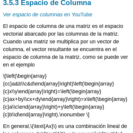
3.5.3 Espacio de Columna
Ver
espacio de columnas
en YouTube
El espacio de columna de una matriz es el espacio
vectorial abarcado por las columnas de la matriz.
Cuando una matriz se multiplica por un vector de
columna, el vector resultante se encuentra en el
espacio de columna de la matriz, como se puede ver
en el ejemplo
\[\left(\begin{array}
{cc}a&b\\c&d\end{array}\right)\left(\begin{array}
{c}x\\y\end{array}\right)=\left(\begin{array}
{c}ax+by\\cx+dy\end{array}\right)=x\left(\begin{array}
{c}a\\c\end{array}\right)+y\left(\begin{array}
{c}b\\d\end{array}\right).\nonumber \]
En general,
\(\text{Ax}\)
es una combinación lineal de