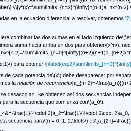
ber\]
y
\[y''(x)=\sum\limits_{n=2}^{\infty}n(n-1)a_nx^{n-2}
adas en la ecuación diferencial a resolver, obtenemos
\[
uiere combinar las dos sumas en el lado izquierdo de
\(\e
rimera suma hacia arriba en dos para obtener
\(x^n\)
, ne
)a_nx^{n-2}=\sum\limits_{n=0}^{\infty}(n+2)(n+1)a_{n+2}x
q:1}\)
para obtener
\[\label{eq:2}\sum\limits_{n=0}^{\inft
nte de cada potencia de
\(x\)
debe desaparecer por separad
nemos la
relación de recurrencia
\[a_{n+2}=-\frac{a_n}{(n+
 se desacoplan. Se obtienen así dos secuencias indepe
s para la secuencia que comienza con
\(a_0\)
:
a_4&=-\frac{1}{4\cdot 3}a_2=\frac{1}{4\cdot 3\cdot 2}a_0, 
esta secuencia para
\(n = 0, 1, 2,\ldots\)
es
\[a_{2n}=\frac{