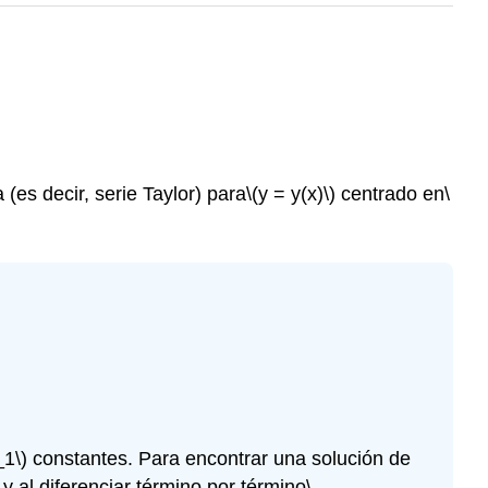
(es decir, serie Taylor) para
\(y = y(x)\)
centrado en
\
_1\)
constantes. Para encontrar una solución de
y al diferenciar término por término
\