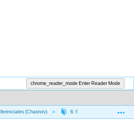
chrome_reader_mode
Enter Reader Mode
Exp
ferenciales (Chasnov)
6: Soluciones en serie