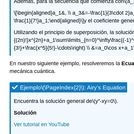
Además, para la secuencia que comienza con
\(a_
\[\begin{aligned}a_1&, \\ a_3&=-\frac{1}{3\cdot 2}a
\frac{1}{7!}a_1;\end{aligned}\]
y el coeficiente gene
Utilizando el principio de superposición, la solució
{(2n)!}x^{2n}+a_1\sum\limits_{n=0}^\infty\frac{(-1)^n
{3!}+\frac{x^5}{5!}-\cdots\right) \\ &=a_0\cos x+a_1
En nuestro siguiente ejemplo, resolveremos la
Ecua
mecánica cuántica.
Ejemplo
\(\PageIndex{2}\)
: Airy’s Equation
Encuentra la solución general de
\(y''-xy=0\)
.
Solución
Ver tutorial en YouTube