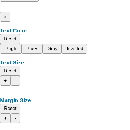
x
Text Color
Reset
Bright
Blues
Gray
Inverted
Text Size
Reset
+
-
Margin Size
Reset
+
-