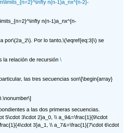
um\limits_{n=2}^\infty n(n-1)a_nx^{n-2}-
limits_{n=2}^\infty n(n-1)a_nx^{n-
a por
\(2a_2\)
. Por lo tanto,
\(\eqref{eq:3}\)
se
 la relación de recursión
\
rticular, las tres secuencias son
\[\begin{array}
.\nonumber\]
spondientes a las dos primeras secuencias.
ot 5\cdot 3\cdot 2}a_0, \\ a_9&=\frac{1}{9\cdot
frac{1}{4\cdot 3}a_1, \\ a_7&=\frac{1}{7\cdot 6\cdot