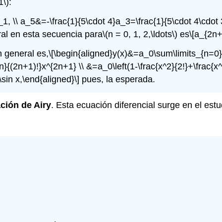
1\)
:
_1, \\ a_5&=-\frac{1}{5\cdot 4}a_3=\frac{1}{5\cdot 4\cdot
ral en esta secuencia para
\(n = 0, 1, 2,\ldots\)
es
\[a_{2n+
n general es,
\[\begin{aligned}y(x)&=a_0\sum\limits_{n=0}^\
}{(2n+1)!}x^{2n+1} \\ &=a_0\left(1-\frac{x^2}{2!}+\frac{x^4
\sin x,\end{aligned}\]
pues, la esperada.
ción de Airy
. Esta ecuación diferencial surge en el estu