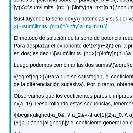
[y'(x)=\sum\limits_{n=1}^{\infty}na_nx^{n-1},\nonum
Sustituyendo la serie de
\(y\)
potencias y sus deriv
2}+\sum\limits_{n=0}^{\infty}a_nx^n=0.\]
El método de solución de la serie de potencia req
Para desplazar el exponente de
\(x^{n−2}\)
en la p
en dos; es decir,
\[\sum\limits_{n=2}^{\infty}n(n-1
Luego podemos combinar las dos sumas
\(\eqref{e
\(\eqref{eq:2}\)
Para que se satisfagan, el coeficie
de la diferenciación sucesiva). Por lo tanto, obte
Observamos que los coeficientes pares e impares
o
\(a_1\)
. Desarrollando estas secuencias, tenemo
\[\begin{aligned}a_0&, \\ a_2&=-\frac{1}{2}a_0, \\ 
{6!}a_0;\end{aligned}\]
y el coeficiente general en 