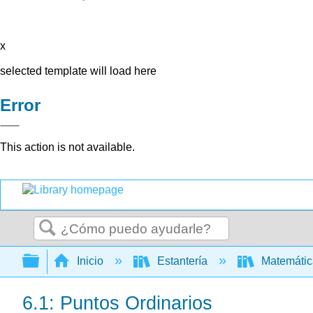
x
selected template will load here
Error
This action is not available.
Buscar
Expandir/contraer jerarquía global
Inicio
Estantería
Matemáti
6.1: Puntos Ordinarios