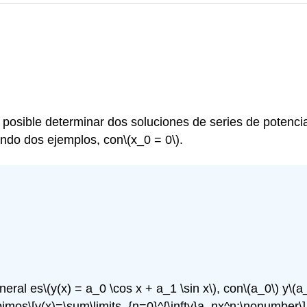
 posible determinar dos soluciones de series de potencia 
iendo dos ejemplos, con
\(x_0 = 0\)
.
neral es
\(y(x) = a_0 \cos x + a_1 \sin x\)
, con
\(a_0\)
y
\(a
ibimos
\[y(x)=\sum\limits_{n=0}^{\infty}a_nx^n;\nonumber\]