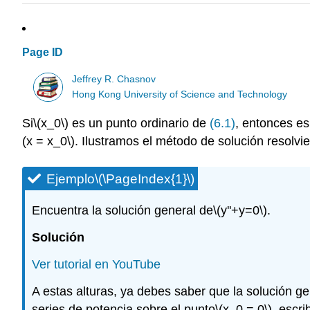
Page ID
Jeffrey R. Chasnov
Hong Kong University of Science and Technology
Si
\(x_0\)
es un punto ordinario de
(6.1)
, entonces es
(x = x_0\)
. Ilustramos el método de solución resolv
Ejemplo
\(\PageIndex{1}\)
Encuentra la solución general de
\(y''+y=0\)
.
Solución
Ver tutorial en YouTube
A estas alturas, ya debes saber que la solución ge
series de potencia sobre el punto
\(x_0 = 0\)
, escr