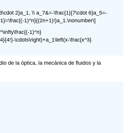
 3\cdot 2}a_1, \\ a_7&=-\frac{1}{7\cdot 6}a_5=-
1}=\frac{(-1)^n}{(2n+1)!}a_1.\nonumber\]
infty\frac{(-1)^n}
}{4!}-\cdots\right)+a_1\left(x-\frac{x^3}
dio de la óptica, la mecánica de fluidos y la