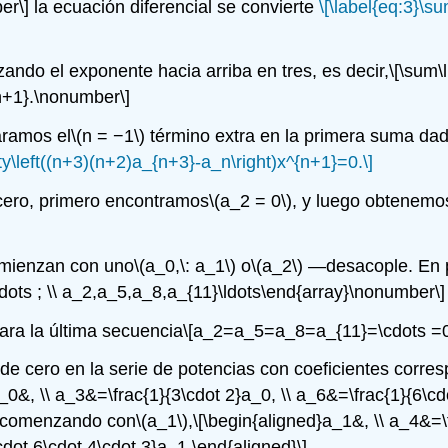
er\]
la ecuación diferencial se convierte
\[\label{eq:3}\s
ando el exponente hacia arriba en tres, es decir,
\[\sum\
n+1}.\nonumber\]
aramos el
\(n = −1\)
término extra en la primera suma dad
ty\left((n+3)(n+2)a_{n+3}-a_n\right)x^{n+1}=0.\]
cero, primero encontramos
\(a_2 = 0\)
, y luego obtenemos
omienzan con uno
\(a_0,\: a_1\)
o
\(a_2\)
—desacople. En pa
ldots ; \\ a_2,a_5,a_8,a_{11}\ldots\end{array}\nonumber\]
ra la última secuencia
\[a_2=a_5=a_8=a_{11}=\cdots =0
 de cero en la serie de potencias con coeficientes corre
_0&, \\ a_3&=\frac{1}{3\cdot 2}a_0, \\ a_6&=\frac{1}{6\cd
comenzando con
\(a_1\)
,
\[\begin{aligned}a_1&, \\ a_4&=\
cdot 6\cdot 4\cdot 3}a_1.\end{aligned}\]