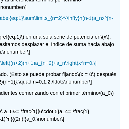
.\nonumber\]
\label{eq:1}\sum\limits_{n=2}^{\infty}n(n-1)a_nx^{n-
qref{eq:1}\)
en una sola serie de potencia en
\(x\)
.
cesitamos desplazar el índice de suma hacia abajo
^n.\nonumber\]
y}\left((n+2)(n+1)a_{n+2}+a_n\right)x^n=0.\]
o. (Esto se puede probar fijando
\(x = 0\)
después
2)(n+1)},\quad n=0,1,2,\ldots\nonumber\]
ndientes comenzando con el primer término
\(a_0\)
\\ a_6&=-\frac{1}{6\cdot 5}a_4=-\frac{1}
(-1)^n}{(2n)!}a_0.\nonumber\]