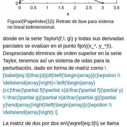
Figura
\(\PageIndex{1}\)
: Retrato de fase para sistema
no lineal bidimensional.
donde en la serie Taylor
\(f,\: g\)
y todas sus derivadas
parciales se evalúan en el punto fijo
\((x_*, y_*)\)
.
Despreciando términos de orden superior en la serie
Taylor, tenemos así un sistema de odas para la
perturbación, dado en forma de matriz como
\
[\label{eq:3}\frac{d}{dt}\left(\begin{array}{c}\epsilon \\
\delta\end{array}\right)=\left(\begin{array}
{cc}\frac{\partial f}{\partial x}&\frac{\partial f}{\partial y}
\\ \frac{\partial g}{\partial x}&\frac{\partial g}{\partial
y}\end{array}\right)\left(\begin{array}{c}\epsilon \\
\delta\end{array}\right).\]
La matriz de dos por dos en
\(\eqref{eq:3}\)
se llama