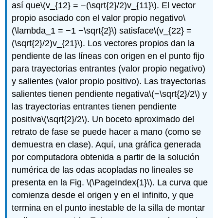
así que
\(v_{12} = −(\sqrt{2}/2)v_{11}\)
. El vector
propio asociado con el valor propio negativo
\
(\lambda_1 = −1 −\sqrt{2}\)
satisface
\(v_{22} =
(\sqrt{2}/2)v_{21}\)
. Los vectores propios dan la
pendiente de las líneas con origen en el punto fijo
para trayectorias entrantes (valor propio negativo)
y salientes (valor propio positivo). Las trayectorias
salientes tienen pendiente negativa
\(−\sqrt{2}/2\)
y
las trayectorias entrantes tienen pendiente
positiva
\(\sqrt{2}/2\)
. Un boceto aproximado del
retrato de fase se puede hacer a mano (como se
demuestra en clase). Aquí, una gráfica generada
por computadora obtenida a partir de la solución
numérica de las odas acopladas no lineales se
presenta en la Fig.
\(\PageIndex{1}\)
. La curva que
comienza desde el origen y en el infinito, y que
termina en el punto inestable de la silla de montar