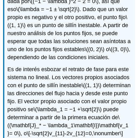
dada por
\((−1 − \lambda )^2 − 2 = 0\)
, así que
eso
\(\lambda = −1 ± \sqrt{2}\)
. Dado que un valor
propio es negativo y el otro positivo, el punto fijo
\
((1, 1)\)
es un punto de sillín inestable. A partir de
nuestro análisis de los puntos fijos, se puede
esperar que todas las soluciones sean asíntotas a
uno de los puntos fijos estables
\((0, 2)\)
o
\((3, 0)\)
,
dependiendo de las condiciones iniciales.
Es de interés esbozar el retrato de fase para este
sistema no lineal. Los vectores propios asociados
con el punto de sillín inestable
\((1, 1)\)
determinan
las direcciones del flujo hacia y desde este punto
fijo. El vector propio asociado con el valor propio
positivo se
\(\lambda_1 = −1 +\sqrt{2}\)
puede
determinar a partir de la primera ecuación de
\
((\mathbf{J}_* − \lambda_1\mathbf{I})\mathbf{v_1
}= 0\)
, o
\[-\sqrt{2}v_{11}-2v_{12}=0,\nonumber\]