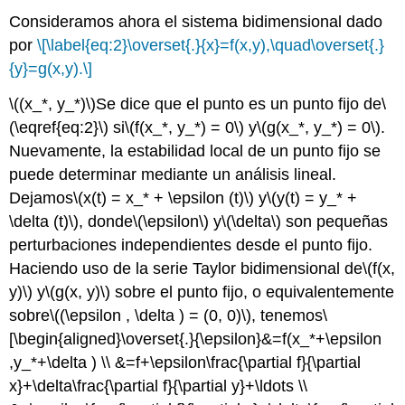
Consideramos ahora el sistema bidimensional dado
por
\[\label{eq:2}\overset{.}{x}=f(x,y),\quad\overset{.}
{y}=g(x,y).\]
\((x_*, y_*)\)
Se dice que el punto es un punto fijo de
\
(\eqref{eq:2}\)
si
\(f(x_*, y_*) = 0\)
y
\(g(x_*, y_*) = 0\)
.
Nuevamente, la estabilidad local de un punto fijo se
puede determinar mediante un análisis lineal.
Dejamos
\(x(t) = x_* + \epsilon (t)\)
y
\(y(t) = y_* +
\delta (t)\)
, donde
\(\epsilon\)
y
\(\delta\)
son pequeñas
perturbaciones independientes desde el punto fijo.
Haciendo uso de la serie Taylor bidimensional de
\(f(x,
y)\)
y
\(g(x, y)\)
sobre el punto fijo, o equivalentemente
sobre
\((\epsilon , \delta ) = (0, 0)\)
, tenemos
\
[\begin{aligned}\overset{.}{\epsilon}&=f(x_*+\epsilon
,y_*+\delta ) \\ &=f+\epsilon\frac{\partial f}{\partial
x}+\delta\frac{\partial f}{\partial y}+\ldots \\