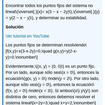
Encontrar todos los puntos fijos del sistema no
lineal
\(\overset{.}{x}= x(3 − x − 2y)\)
,
\(\overset{.}{y}
= y(2 − x − y)\)
, y determinar su estabilidad.
Solución
Ver tutorial en YouTube
Los puntos fijos se determinan resolviendo
\
[f(x,y)=x(3-x-2y)=0,\quad g(x,y)=y(2-x-
y)=0.\nonumber\]
Evidentemente,
\((x, y) = (0, 0)\)
es un punto fijo.
Por un lado, aunque sólo sea
\(x = 0\)
, entonces la
ecuación
\(g(x, y) = 0\)
rinde
\(y = 2\)
. Por otro lado,
aunque sólo sea
\(y = 0\)
, entonces la ecuación
\
(f(x, y) = 0\)
rinde
\(x = 3\)
. Si ambos
\(x\)
y
\(y\)
son
distintos de cero, entonces debemos resolver el
sistema lineal
\[x+2y=3,\quad x+y=2,\nonumber\]