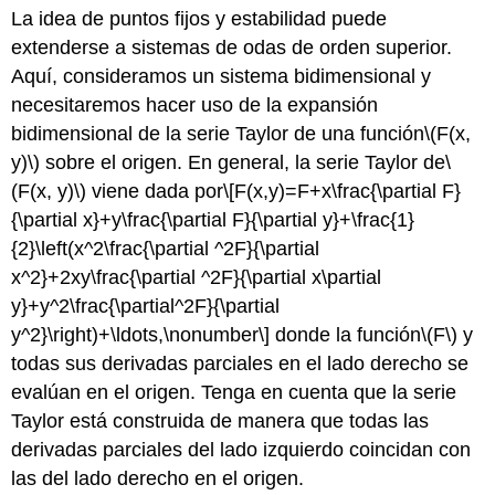
La idea de puntos fijos y estabilidad puede
extenderse a sistemas de odas de orden superior.
Aquí, consideramos un sistema bidimensional y
necesitaremos hacer uso de la expansión
bidimensional de la serie Taylor de una función
\(F(x,
y)\)
sobre el origen. En general, la serie Taylor de
\
(F(x, y)\)
viene dada por
\[F(x,y)=F+x\frac{\partial F}
{\partial x}+y\frac{\partial F}{\partial y}+\frac{1}
{2}\left(x^2\frac{\partial ^2F}{\partial
x^2}+2xy\frac{\partial ^2F}{\partial x\partial
y}+y^2\frac{\partial^2F}{\partial
y^2}\right)+\ldots,\nonumber\]
donde la función
\(F\)
y
todas sus derivadas parciales en el lado derecho se
evalúan en el origen. Tenga en cuenta que la serie
Taylor está construida de manera que todas las
derivadas parciales del lado izquierdo coincidan con
las del lado derecho en el origen.