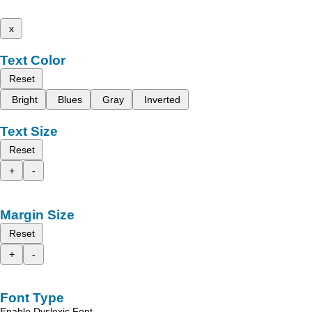
x
Text Color
Reset
Bright
Blues
Gray
Inverted
Text Size
Reset
+
-
Margin Size
Reset
+
-
Font Type
Enable Dyslexic Font