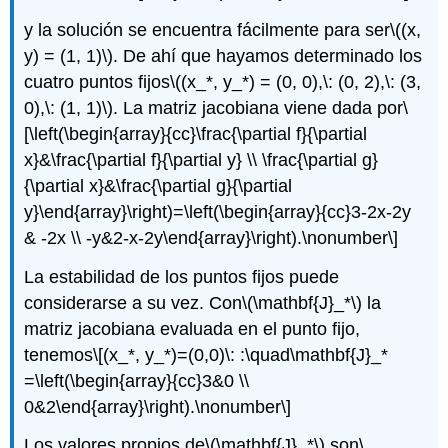
y la solución se encuentra fácilmente para ser
\((x,
y) = (1, 1)\)
. De ahí que hayamos determinado los
cuatro puntos fijos
\((x_*, y_*) = (0, 0),\: (0, 2),\: (3,
0),\: (1, 1)\)
. La matriz jacobiana viene dada por
\
[\left(\begin{array}{cc}\frac{\partial f}{\partial
x}&\frac{\partial f}{\partial y} \\ \frac{\partial g}
{\partial x}&\frac{\partial g}{\partial
y}\end{array}\right)=\left(\begin{array}{cc}3-2x-2y
& -2x \\ -y&2-x-2y\end{array}\right).\nonumber\]
La estabilidad de los puntos fijos puede
considerarse a su vez. Con
\(\mathbf{J}_*\)
la
matriz jacobiana evaluada en el punto fijo,
tenemos
\[(x_*, y_*)=(0,0)\: :\quad\mathbf{J}_*
=\left(\begin{array}{cc}3&0 \\
0&2\end{array}\right).\nonumber\]
Los valores propios de
\(\mathbf{J}_*\)
son
\