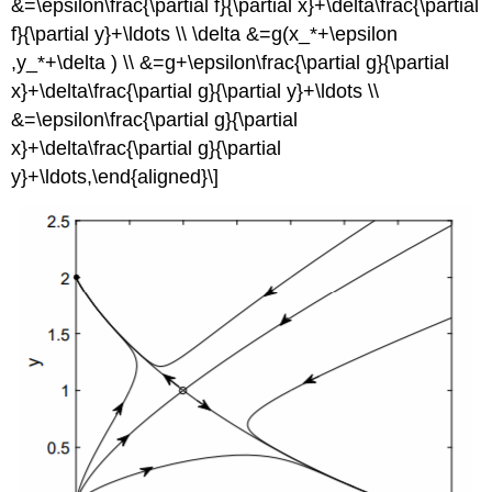
&=\epsilon\frac{\partial f}{\partial x}+\delta\frac{\partial
f}{\partial y}+\ldots \\ \delta &=g(x_*+\epsilon
,y_*+\delta ) \\ &=g+\epsilon\frac{\partial g}{\partial
x}+\delta\frac{\partial g}{\partial y}+\ldots \\
&=\epsilon\frac{\partial g}{\partial
x}+\delta\frac{\partial g}{\partial
y}+\ldots,\end{aligned}\]