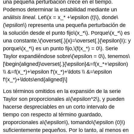
una pequeña perturbación crece en el tiempo.
Podemos determinar la estabilidad mediante un
análisis lineal
. Let
\(x = x_* +\epsilon (t)\)
, donde
\
(\epsilon\)
representa una pequeña perturbación de
la solución desde el punto fijo
\(x_*\)
. Porque
\(x_*\)
es
una constante,
\(\overset{.}{x}=\overset{.}{\epsilon}\)
; y
porque
\(x_*\)
es un punto fijo,
\(f(x_*) = 0\)
. Serie
Taylor expandiéndose sobre
\(\epsilon = 0\)
, tenemos
\
[\begin{aligned}\overset{.}{\epsilon}&=f(x_*+\epsilon)
\\ &=f(x_*)+\epsilon f'(x_*)+\ldots \\ &=\epsilon
f'(x_*)+\ldots\end{aligned}\]
Los términos omitidos en la expansión de la serie
Taylor son proporcionales a
\(\epsilon^2\)
, y pueden
hacerse despreciables en un corto intervalo de
tiempo con respecto al término guardado,
proporcionales a
\(\epsilon\)
, tomando
\(\epsilon (0)\)
suficientemente pequeños. Por lo tanto, al menos en