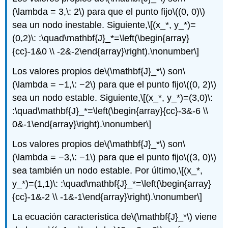
(\lambda = 3,\: 2\)
para que el punto fijo
\((0, 0)\)
sea un nodo inestable. Siguiente,
\[(x_*, y_*)=
(0,2)\: :\quad\mathbf{J}_*=\left(\begin{array}
{cc}-1&0 \\ -2&-2\end{array}\right).\nonumber\]
Los valores propios de
\(\mathbf{J}_*\)
son
\
(\lambda = −1,\: −2\)
para que el punto fijo
\((0, 2)\)
sea un nodo estable. Siguiente,
\[(x_*, y_*)=(3,0)\:
:\quad\mathbf{J}_*=\left(\begin{array}{cc}-3&-6 \\
0&-1\end{array}\right).\nonumber\]
Los valores propios de
\(\mathbf{J}_*\)
son
\
(\lambda = −3,\: −1\)
para que el punto fijo
\((3, 0)\)
sea también un nodo estable. Por último,
\[(x_*,
y_*)=(1,1)\: :\quad\mathbf{J}_*=\left(\begin{array}
{cc}-1&-2 \\ -1&-1\end{array}\right).\nonumber\]
La ecuación característica de
\(\mathbf{J}_*\)
viene