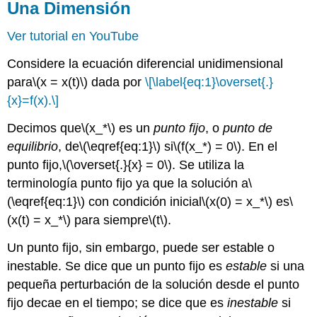
Una Dimensión
Ver tutorial en YouTube
Considere la ecuación diferencial unidimensional
para
\(x = x(t)\)
dada por
\[\label{eq:1}\overset{.}
{x}=f(x).\]
Decimos que
\(x_*\)
es un
punto fijo
, o
punto de
equilibrio
, de
\(\eqref{eq:1}\)
si
\(f(x_*) = 0\)
. En el
punto fijo,
\(\overset{.}{x} = 0\)
. Se utiliza la
terminología punto fijo ya que la solución a
\
(\eqref{eq:1}\)
con condición inicial
\(x(0) = x_*\)
es
\
(x(t) = x_*\)
para siempre
\(t\)
.
Un punto fijo, sin embargo, puede ser estable o
inestable. Se dice que un punto fijo es
estable
si una
pequeña perturbación de la solución desde el punto
fijo decae en el tiempo; se dice que es
inestable
si