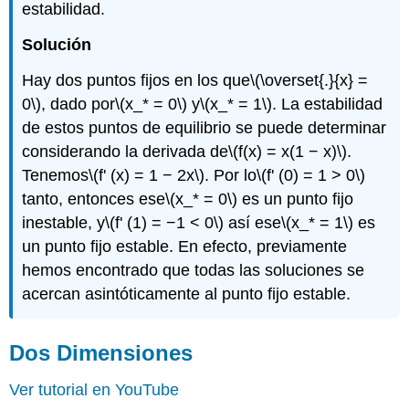
estabilidad.
Solución
Hay dos puntos fijos en los que
\(\overset{.}{x} =
0\)
, dado por
\(x_* = 0\)
y
\(x_* = 1\)
. La estabilidad
de estos puntos de equilibrio se puede determinar
considerando la derivada de
\(f(x) = x(1 − x)\)
.
Tenemos
\(f' (x) = 1 − 2x\)
. Por lo
\(f' (0) = 1 > 0\)
tanto, entonces ese
\(x_* = 0\)
es un punto fijo
inestable, y
\(f' (1) = −1 < 0\)
así ese
\(x_* = 1\)
es
un punto fijo estable. En efecto, previamente
hemos encontrado que todas las soluciones se
acercan asintóticamente al punto fijo estable.
Dos Dimensiones
Ver tutorial en YouTube