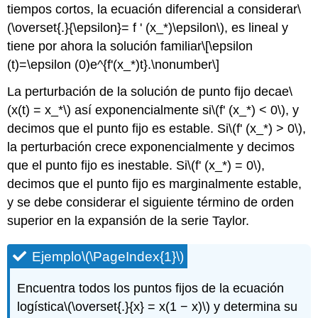
tiempos cortos, la ecuación diferencial a considerar
\
(\overset{.}{\epsilon}= f ' (x_*)\epsilon\)
, es lineal y
tiene por ahora la solución familiar
\[\epsilon
(t)=\epsilon (0)e^{f'(x_*)t}.\nonumber\]
La perturbación de la solución de punto fijo decae
\
(x(t) = x_*\)
así exponencialmente si
\(f' (x_*) < 0\)
, y
decimos que el punto fijo es estable. Si
\(f' (x_*) > 0\)
,
la perturbación crece exponencialmente y decimos
que el punto fijo es inestable. Si
\(f' (x_*) = 0\)
,
decimos que el punto fijo es marginalmente estable,
y se debe considerar el siguiente término de orden
superior en la expansión de la serie Taylor.
Ejemplo
\(\PageIndex{1}\)
Encuentra todos los puntos fijos de la ecuación
logística
\(\overset{.}{x} = x(1 − x)\)
y determina su