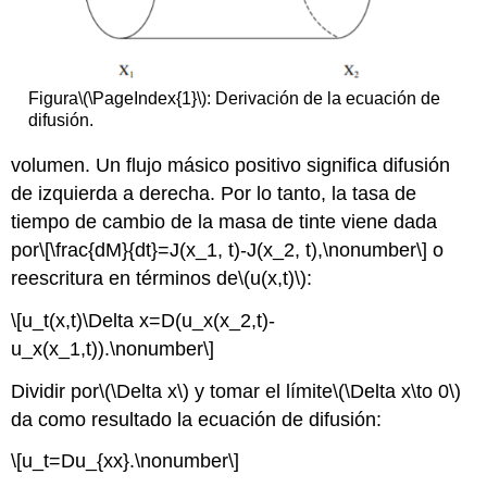
Figura
\(\PageIndex{1}\)
: Derivación de la ecuación de
difusión.
volumen. Un flujo másico positivo significa difusión
de izquierda a derecha. Por lo tanto, la tasa de
tiempo de cambio de la masa de tinte viene dada
por
\[\frac{dM}{dt}=J(x_1, t)-J(x_2, t),\nonumber\]
o
reescritura en términos de
\(u(x,t)\)
:
\[u_t(x,t)\Delta x=D(u_x(x_2,t)-
u_x(x_1,t)).\nonumber\]
Dividir por
\(\Delta x\)
y tomar el límite
\(\Delta x\to 0\)
da como resultado la ecuación de difusión:
\[u_t=Du_{xx}.\nonumber\]