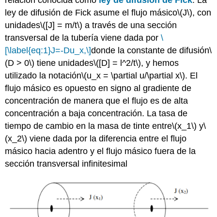
relación conocida como
ley de difusión de Fick
. La
ley de difusión de Fick asume el flujo másico
\(J\)
, con
unidades
\([J] = m/t\)
a través de una sección
transversal de la tubería viene dada por
\
[\label{eq:1}J=-Du_x,\]
donde la constante de difusión
\
(D > 0\)
tiene unidades
\([D] = l^2/t\)
, y hemos
utilizado la notación
\(u_x = \partial u/\partial x\)
. El
flujo másico es opuesto en signo al gradiente de
concentración de manera que el flujo es de alta
concentración a baja concentración. La tasa de
tiempo de cambio en la masa de tinte entre
\(x_1\)
y
\
(x_2\)
viene dada por la diferencia entre el flujo
másico hacia adentro y el flujo másico fuera de la
sección transversal infinitesimal