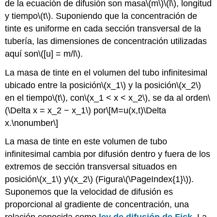
de la ecuación de difusión son masa
\(m\)
\(l\)
, longitud
y tiempo
\(t\)
. Suponiendo que la concentración de
tinte es uniforme en cada sección transversal de la
tubería, las dimensiones de concentración utilizadas
aquí son
\([u] = m/l\)
.
La masa de tinte en el volumen del tubo infinitesimal
ubicado entre la posición
\(x_1\)
y la posición
\(x_2\)
en el tiempo
\(t\)
, con
\(x_1 < x < x_2\)
, se da al orden
\
(\Delta x = x_2 − x_1\)
por
\[M=u(x,t)\Delta
x.\nonumber\]
La masa de tinte en este volumen de tubo
infinitesimal cambia por difusión dentro y fuera de los
extremos de sección transversal situados en
posición
\(x_1\)
y
\(x_2\)
(Figura
\(\PageIndex{1}\)
).
Suponemos que la velocidad de difusión es
proporcional al gradiente de concentración, una