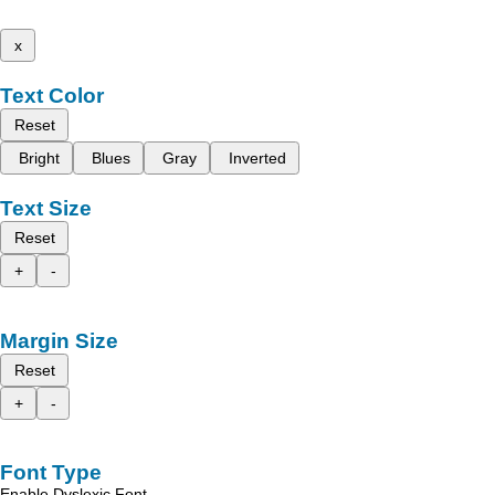
x
Text Color
Reset
Bright
Blues
Gray
Inverted
Text Size
Reset
+
-
Margin Size
Reset
+
-
Font Type
Enable Dyslexic Font