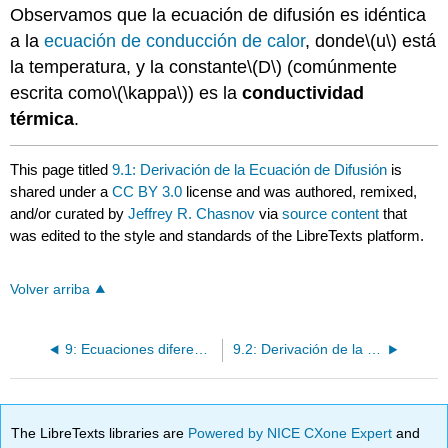
Observamos que la ecuación de difusión es idéntica
a la
ecuación de conducción de calor
, donde
\(u\)
está
la temperatura, y la constante
\(D\)
(comúnmente
escrita como
\(\kappa\)
) es la
conductividad
térmica
.
This page titled
9.1: Derivación de la Ecuación de Difusión
is
shared under a
CC BY 3.0
license and was authored, remixed,
and/or curated by
Jeffrey R. Chasnov
via
source content
that
was edited to the style and standards of the LibreTexts platform.
Volver arriba
9: Ecuaciones diferenciales parciales
9.2: Derivación de la Ecuación de Onda
The LibreTexts libraries are
Powered by NICE CXone Expert
and