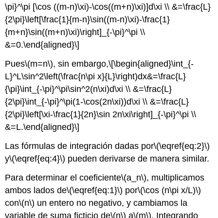
\pi}^\pi [\cos ((m-n)\xi)-\cos((m+n)\xi)]d\xi \\ &=\frac{L}
{2\pi}\left[\frac{1}{m-n}\sin((m-n)\xi)-\frac{1}
{m+n}\sin((m+n)\xi)\right]_{-\pi}^\pi \\
&=0.\end{aligned}\]
Pues
\(m=n\)
, sin embargo,
\[\begin{aligned}\int_{-
L}^L\sin^2\left(\frac{n\pi x}{L}\right)dx&=\frac{L}
{\pi}\int_{-\pi}^\pi\sin^2(n\xi)d\xi \\ &=\frac{L}
{2\pi}\int_{-\pi}^\pi(1-\cos(2n\xi))d\xi \\ &=\frac{L}
{2\pi}\left[\xi-\frac{1}{2n}\sin 2n\xi\right]_{-\pi}^\pi \\
&=L.\end{aligned}\]
Las fórmulas de integración dadas por
\(\eqref{eq:2}\)
y
\(\eqref{eq:4}\)
pueden derivarse de manera similar.
Para determinar el coeficiente
\(a_n\)
, multiplicamos
ambos lados de
\(\eqref{eq:1}\)
por
\(\cos (n\pi x/L)\)
con
\(n\)
un entero no negativo, y cambiamos la
variable de suma ficticio de
\(n\)
a
\(m\)
. Integrando