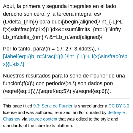
Aquí, la primera y segunda integrales en el lado
derecho son cero, y la tercera integral es
\
(L\delta_{nm}\)
para que
\[\begin{aligned}\int_{-L}^L
f(x)\sin\frac{n\pi x}{L}dx&=\sum\limits_{m=1}^\infty
Lb_m\delta_{nm} \\ &=Lb_n.\end{aligned}\]
Por lo tanto, para
\(n = 1,\: 2,\: 3,\ldots\)
,
\
[\label{eq:6}b_n=\frac{1}{L}\int_{-L}^L f(x)\sin\frac{n\pi
x}{L}dx.\]
Nuestros resultados para la serie de Fourier de una
función
\(f(x)\)
con periodo
\(2L\)
son dados por
\
(\eqref{eq:1}\)
,
\(\eqref{eq:5}\)
y
\(\eqref{eq:6}\)
.
This page titled
9.3: Serie de Fourier
is shared under a
CC BY 3.0
license and was authored, remixed, and/or curated by
Jeffrey R.
Chasnov
via
source content
that was edited to the style and
standards of the LibreTexts platform.