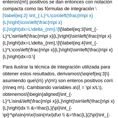
enteros
\(m\)
positivos se dan entonces con notación
compacta como las fórmulas de integración
\
[\label{eq:2} \int_{-L}^L\cos\left(\frac{m\pi x}
{L}\right)\cos\left(\frac{n\pi x}
{L}\right)dx=L\delta_{nm},\]
\[\label{eq:3}\int_{-
L}^L\sin\left(\frac{m\pi x}{L}\right)\sin\left(\frac{n\pi x}
{L}\right)dx=L\delta_{nm},\]
\[\label{eq:4}\int_{-
L}^L\cos\left(\frac{m\pi x}{L}\right)\sin\left(\frac{n\pi x}
{L}\right)dx=0.\]
Para ilustrar la técnica de integración utilizada para
obtener estos resultados, derivamos
\(\eqref{eq:3}\)
asumiendo que
\(n\)
y
\(m\)
son enteros positivos con
\
(n\neq m\)
. Cambiando variables a
\(ξ = \pi x/L\)
,
obtenemos
\[\begin{aligned}\int_{-
L}^L\sin&\left(\frac{m\pi x}{L}\right)\sin\left(\frac{n\pi x}
{L}\right)dx \\ &=\frac{L}{\pi}\int_{-
\pi}^\pi\sin(m\xi)\sin(n\xi)d\xi \\ &=\frac{L}{2\pi}\int_{-