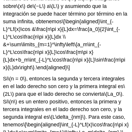
sobre
\(x\)
de
\(−L\)
a
\(L\)
y asumiendo que la
integración se puede hacer término por término en la
suma infinita, obtenemos
\[\begin{aligned}\int_{-
L}^Lf(x)\cos &\frac{n\pi x}{L}dx=\frac{a_0}{2}\int_{-
L}^L\cos\frac{n\pi x}{L}dx \\
&+\sum\limits_{m=1}^\infty\left\{a_m\int_{-
L}^L\cos\frac{n\pi x}{L}\cos\frac{m\pi x}
{L}dx+b_m\int_{-L}^L\cos\frac{n\pi x}{L}\sin\frac{m\pi
x}{L}dx\right\}.\end{aligned}\]
Si
\(n = 0\)
, entonces la segunda y tercera integrales
en el lado derecho son cero y la primera integral es
\
(2L\)
para que el lado derecho se convierta
\(La_0\)
.
Si
\(n\)
es un entero positivo, entonces la primera y
tercera integrales en el lado derecho son cero, y la
segunda integral es
\(L\delta_{nm}\)
. Para este caso,
tenemos
\[\begin{aligned}\int_{-L}^Lf(x)\cos\frac{n\pi x}