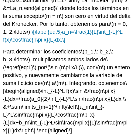
{L}dx&=\sum\limits_{m=1}^\infty La_m\delta_{nm} \\
&=La_n,\end{aligned}\]
donde todos los términos en
la suma excepto
\(m = n\)
son cero en virtud del delta
del Kronecker. Por lo tanto, obtenemos para
\(n = 0,
1, 2,\ldots\)
\[\label{eq:5}a_n=\frac{1}{L}\int_{-L}^L
f(x)\cos\frac{n\pi x}{L}dx.\]
Para determinar los coeficientes
\(b_1,\: b_2,\:
b_3,\ldots\)
, multiplicamos ambos lados de
\
(\eqref{eq:1}\)
por
\(\sin (n\pi x/L)\)
, con
\(n\)
un entero
positivo, y nuevamente cambiamos la variable de
suma ficticio de
\(n\)
a
\(m\)
. Integrando, obtenemos
\
[\begin{aligned}\int_{-L}^L f(x)\sin &\frac{n\pi x}
{L}dx=\frac{a_0}{2}\int_{-L}^L\sin\frac{n\pi x}{L}dx \\
&+\sum\limits_{m=1}^\infty\left\{a_m\int_{-
L}^L\sin\frac{n\pi x}{L}\cos\frac{m\pi x}
{L}dx+b_m\int_{-L}^L\sin\frac{n\pi x}{L}\sin\frac{m\pi
x}{L}dx\right\}.\end{aligned}\]