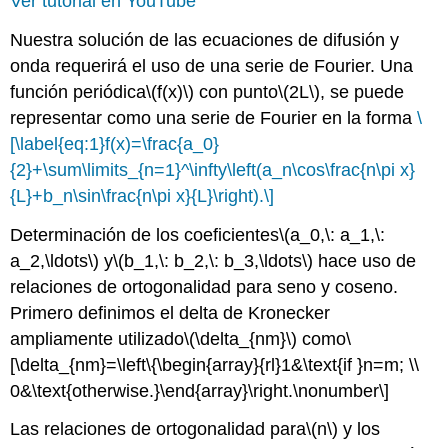
Ver tutorial en YouTube
Nuestra solución de las ecuaciones de difusión y
onda requerirá el uso de una serie de Fourier. Una
función periódica
\(f(x)\)
con punto
\(2L\)
, se puede
representar como una serie de Fourier en la forma
\
[\label{eq:1}f(x)=\frac{a_0}
{2}+\sum\limits_{n=1}^\infty\left(a_n\cos\frac{n\pi x}
{L}+b_n\sin\frac{n\pi x}{L}\right).\]
Determinación de los coeficientes
\(a_0,\: a_1,\:
a_2,\ldots\)
y
\(b_1,\: b_2,\: b_3,\ldots\)
hace uso de
relaciones de ortogonalidad para seno y coseno.
Primero definimos el delta de Kronecker
ampliamente utilizado
\(\delta_{nm}\)
como
\
[\delta_{nm}=\left\{\begin{array}{rl}1&\text{if }n=m; \\
0&\text{otherwise.}\end{array}\right.\nonumber\]
Las relaciones de ortogonalidad para
\(n\)
y los