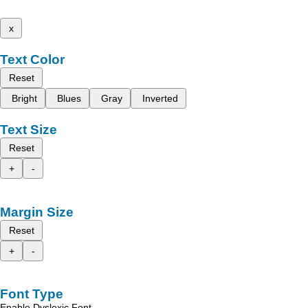
x
Text Color
Reset
Bright
Blues
Gray
Inverted
Text Size
Reset
+
-
Margin Size
Reset
+
-
Font Type
Enable Dyslexic Font