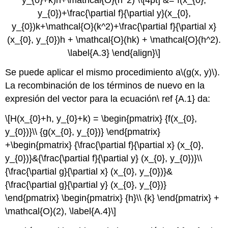
y_{0})+\frac{\partial f}{\partial y}(x_{0},
y_{0})k+\mathcal{O}(k^2)+\frac{\partial f}{\partial x}
(x_{0}, y_{0})h + \mathcal{O}(hk) + \mathcal{O}(h^2).
\label{A.3} \end{align}\]
Se puede aplicar el mismo procedimiento a
\(g(x, y)\)
.
La recombinación de los términos de nuevo en la
expresión del vector para la ecuación\ ref {A.1} da:
\[H(x_{0}+h, y_{0}+k) = \begin{pmatrix} {f(x_{0},
y_{0})}\\ {g(x_{0}, y_{0})} \end{pmatrix}
+\begin{pmatrix} {\frac{\partial f}{\partial x} (x_{0},
y_{0})}&{\frac{\partial f}{\partial y} (x_{0}, y_{0})}\\
{\frac{\partial g}{\partial x} (x_{0}, y_{0})}&
{\frac{\partial g}{\partial y} (x_{0}, y_{0})}
\end{pmatrix} \begin{pmatrix} {h}\\ {k} \end{pmatrix} +
\mathcal{O}(2), \label{A.4}\]