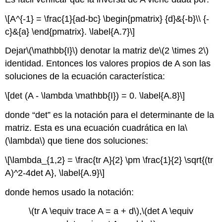
\[A^{-1} = \frac{1}{ad-bc} \begin{pmatrix} {d}&{-b}\\ {-
c}&{a} \end{pmatrix}. \label{A.7}\]
Dejar
\(\mathbb{I}\)
denotar la matriz de
\(2 \times 2\)
identidad. Entonces los valores propios de A son las
soluciones de la ecuación característica:
\[det (A - \lambda \mathbb{I}) = 0. \label{A.8}\]
donde “det” es la notación para el determinante de la
matriz. Esta es una ecuación cuadrática en la
\
(\lambda\)
que tiene dos soluciones:
\[\lambda_{1,2} = \frac{tr A}{2} \pm \frac{1}{2} \sqrt{(tr
A)^2-4det A}, \label{A.9}\]
donde hemos usado la notación:
\(tr A \equiv trace A = a + d\)
,
\(det A \equiv