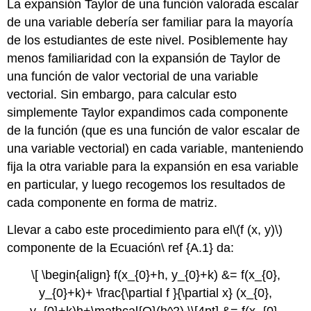
La expansión Taylor de una función valorada escalar
de una variable debería ser familiar para la mayoría
de los estudiantes de este nivel. Posiblemente hay
menos familiaridad con la expansión de Taylor de
una función de valor vectorial de una variable
vectorial. Sin embargo, para calcular esto
simplemente Taylor expandimos cada componente
de la función (que es una función de valor escalar de
una variable vectorial) en cada variable, manteniendo
fija la otra variable para la expansión en esa variable
en particular, y luego recogemos los resultados de
cada componente en forma de matriz.
Llevar a cabo este procedimiento para el
\(f (x, y)\)
componente de la Ecuación\ ref {A.1} da:
\[ \begin{align} f(x_{0}+h, y_{0}+k) &= f(x_{0},
y_{0}+k)+ \frac{\partial f }{\partial x} (x_{0},
y_{0}+k)h+\mathcal{O}(h^2) \\[4pt] &= f(x_{0},