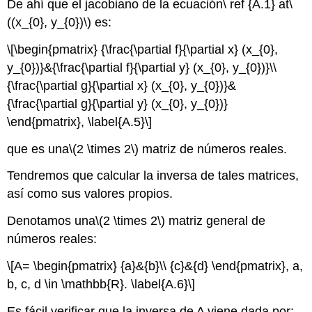
De ahí que el jacobiano de la ecuación\ ref {A.1} at
\
((x_{0}, y_{0})\)
es:
\[\begin{pmatrix} {\frac{\partial f}{\partial x} (x_{0},
y_{0})}&{\frac{\partial f}{\partial y} (x_{0}, y_{0})}\\
{\frac{\partial g}{\partial x} (x_{0}, y_{0})}&
{\frac{\partial g}{\partial y} (x_{0}, y_{0})}
\end{pmatrix}, \label{A.5}\]
que es una
\(2 \times 2\)
matriz de números reales.
Tendremos que calcular la inversa de tales matrices,
así como sus valores propios.
Denotamos una
\(2 \times 2\)
matriz general de
números reales:
\[A= \begin{pmatrix} {a}&{b}\\ {c}&{d} \end{pmatrix}, a,
b, c, d \in \mathbb{R}. \label{A.6}\]
Es fácil verificar que la inversa de A viene dada por: