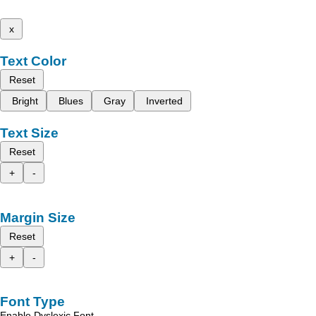
x
Text Color
Reset
Bright
Blues
Gray
Inverted
Text Size
Reset
+
-
Margin Size
Reset
+
-
Font Type
Enable Dyslexic Font