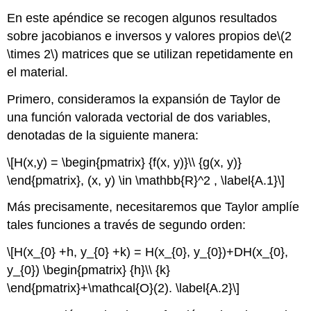
En este apéndice se recogen algunos resultados
sobre jacobianos e inversos y valores propios de
\(2
\times 2\)
matrices que se utilizan repetidamente en
el material.
Primero, consideramos la expansión de Taylor de
una función valorada vectorial de dos variables,
denotadas de la siguiente manera:
\[H(x,y) = \begin{pmatrix} {f(x, y)}\\ {g(x, y)}
\end{pmatrix}, (x, y) \in \mathbb{R}^2 , \label{A.1}\]
Más precisamente, necesitaremos que Taylor amplíe
tales funciones a través de segundo orden:
\[H(x_{0} +h, y_{0} +k) = H(x_{0}, y_{0})+DH(x_{0},
y_{0}) \begin{pmatrix} {h}\\ {k}
\end{pmatrix}+\mathcal{O}(2). \label{A.2}\]