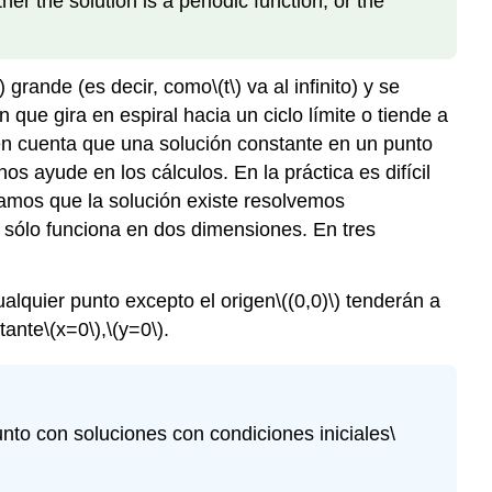
ther the solution is a periodic function, or the
)
grande (es decir, como
\(t\)
va al infinito) y se
ue gira en espiral hacia un ciclo límite o tiende a
 en cuenta que una solución constante en un punto
s ayude en los cálculos. En la práctica es difícil
samos que la solución existe resolvemos
 sólo funciona en dos dimensiones. En tres
ualquier punto excepto el origen
\((0,0)\)
tenderán a
tante
\(x=0\)
,
\(y=0\)
.
nto con soluciones con condiciones iniciales
\