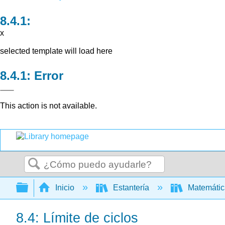
x
selected template will load here
Error
This action is not available.
Buscar
Expandir/contraer jerarquía global
Inicio
Estantería
Matemáti
8.4: Límite de ciclos