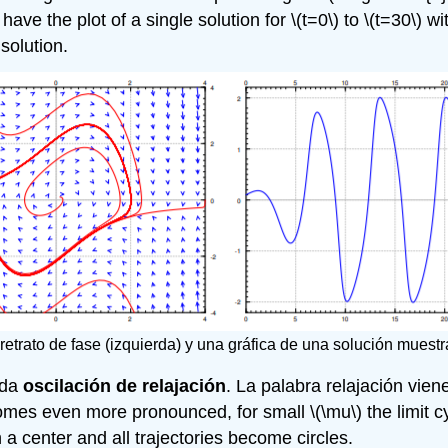
have the plot of a single solution for
\(t=0\)
to
\(t=30\)
wit
solution.
 retrato de fase (izquierda) y una gráfica de una solución muestr
ada
oscilación de relajación
. La palabra relajación vien
omes even more pronounced, for small
\(\mu\)
the limit c
h a center and all trajectories become circles.