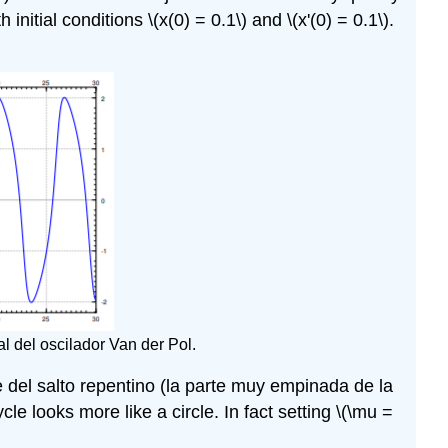
h initial conditions
\(x(0) = 0.1\)
and
\(x'(0) = 0.1\)
.
al del oscilador Van der Pol.
e del salto repentino (la parte muy empinada de la
ycle looks more like a circle. In fact setting
\(\mu =