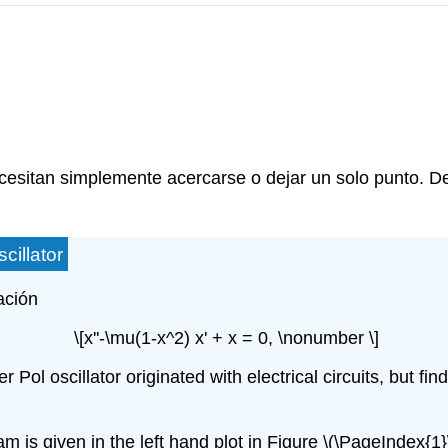
 necesitan simplemente acercarse o dejar un solo punto.
cillator
ación
\[x''-\mu(1-x^2) x' + x = 0, \nonumber \]
Pol oscillator originated with electrical circuits, but fin
m is given in the left hand plot in Figure
\(\PageIndex{1}