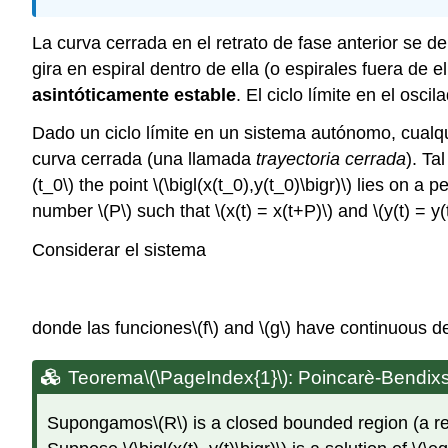
La curva cerrada en el retrato de fase anterior se 
gira en espiral dentro de ella (o espirales fuera de e
asintóticamente estable
. El ciclo límite en el osc
Dado un ciclo límite en un sistema autónomo, cualqui
curva cerrada (una llamada
trayectoria cerrada
). Ta
(t_0\)
the point
\(\bigl(x(t_0),y(t_0)\bigr)\)
lies on a pe
number
\(P\)
such that
\(x(t) = x(t+P)\)
and
\(y(t) = y
Considerar el sistema
donde las funciones
\(f\)
and
\(g\)
have continuous de
Teorema
\(\PageIndex{1}\)
: Poincarè-Bendi
Supongamos
\(R\)
is a closed bounded region (a reg