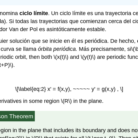
denomina
ciclo límite
. Un ciclo límite es una trayectoria 
lla). Si todas las trayectorias que comienzan cerca del cic
ilador Van der Pol es asintóticamente estable.
er solución que se inicie en él es periódica. De hecho, 
l curva se llama
órbita periódica.
Más precisamente, si
\(\
riodic orbit, then both
\(x(t)\)
and
\(y(t)\)
are periodic func
(t+P)\)
.
\[\label{eq:2} x' = f(x,y), ~~~~~ y' = g(x,y) , \]
rivatives in some region
\(R\)
in the plane.
xson Theorem
ion in the plane that includes its boundary and does not h