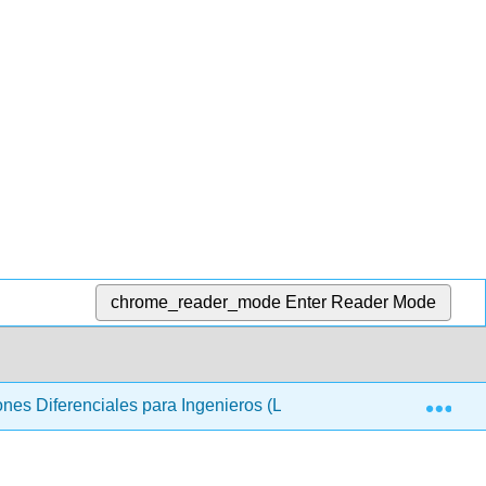
chrome_reader_mode
Enter Reader Mode
Exp
nes Diferenciales para Ingenieros (Lebl)
8: Sistemas