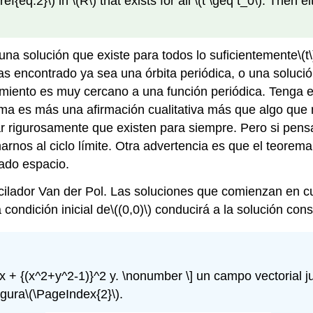
ref{eq:2}\)
in
\(R\)
that exists for all
\(t \geq t_0\)
. Then ei
 una solución que existe para todos lo suficientemente
\(t\
encontrado ya sea una órbita periódica, o una solución q
rtamiento es muy cercano a una función periódica. Tenga
rema es más una afirmación cualitativa más que algo que no
trar rigurosamente que existen para siempre. Pero si pen
os al ciclo límite. Otra advertencia es que el teorema
ado espacio.
scilador Van der Pol. Las soluciones que comienzan en c
a condición inicial de
\((0,0)\)
conducirá a la solución cons
 -x + {(x^2+y^2-1)}^2 y. \nonumber \]
un campo vectorial ju
igura
\(\PageIndex{2}\)
.