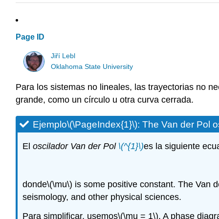
Page ID
Jiří Lebl
Oklahoma State University
Para los sistemas no lineales, las trayectorias no
grande, como un círculo u otra curva cerrada.
Ejemplo
\(\PageIndex{1}\)
: The
Van der Pol os
El
oscilador Van der Pol
\(^{1}\)
es la siguiente ecu
donde
\(\mu\)
is some positive constant. The Van der 
seismology, and other physical sciences.
Para simplificar, usemos
\(\mu = 1\)
. A phase diagra