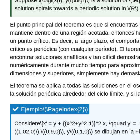
Suppose
\(\bigl(x(t), y(t)\bigr)\)
is a solution of
\(\eq
solution spirals towards a periodic solution in
\(R\)
.
El punto principal del teorema es que si encuentras
mantiene dentro de una región acotada, entonces has 
un punto crítico. Es decir, a largo plazo, el compo
crítico es periódica (con cualquier período). El teo
encontrar soluciones analíticas y tan difícil demos
numéricamente durante mucho tiempo para aproximarn
dimensiones y superiores, simplemente hay demasi
El teorema se aplica a todas las soluciones en el o
la solución periódica alrededor del ciclo límite, y si l
Ejemplo
\(\PageIndex{2}\)
Considere
\[x' = y + {(x^2+y^2-1)}^2 x, \qquad y' =
((1.02,0)\)
,
\((0.9,0)\)
, y
\((0.1,0)\)
se dibujan en la F