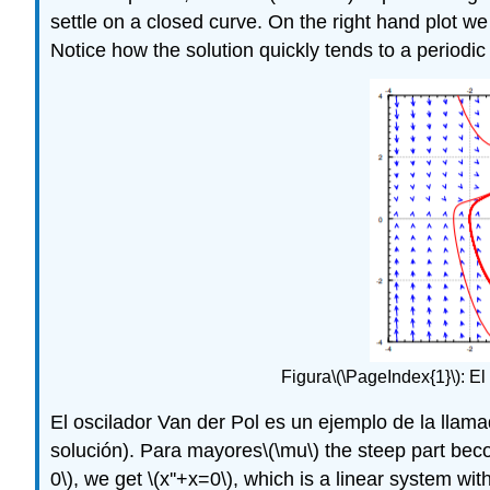
settle on a closed curve. On the right hand plot we 
Notice how the solution quickly tends to a periodic 
Figura
\(\PageIndex{1}\)
: El
El oscilador Van
der
Pol es un ejemplo de la llam
solución). Para mayores
\(\mu\)
the steep part bec
0\)
, we get
\(x''+x=0\)
, which is a linear system wit