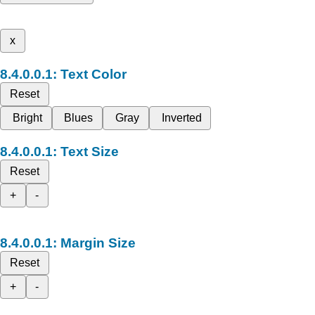
x
Text Color
Reset
Bright
Blues
Gray
Inverted
Text Size
Reset
+
-
Margin Size
Reset
+
-