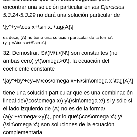
encontrar una solución particular en
los Ejercicios
5.3.24-5.3.29
no dará una solución particular de
\[y''+y=\cos x+\sin x; \tag{A}\]
es decir, (A) no tiene una solución particular de la forma
\
(y_p=A\cos x+B\sin x\)
.
32. Demostrar: Si
\(M\)
,
\(N\)
son constantes (no
ambas cero) y
\(\omega>0\)
, la ecuación del
coeficiente constante
\[ay''+by'+cy=M\cos\omega x+N\sin\omega x \tag{A}\]
tiene una solución particular que es una combinación
lineal de
\(\cos\omega x\)
y
\(\sin\omega x\)
si y sólo si
el lado izquierdo de (A) no es de la forma
\
(a(y''+\omega^2y)\)
, por lo que
\(\cos\omega x\)
y
\
(\sin\omega x\)
son soluciones de la ecuación
complementaria.