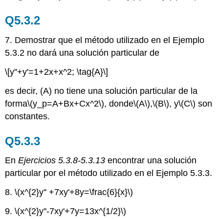
Q5.3.2
7. Demostrar que el método utilizado en el Ejemplo
5.3.2 no dará una solución particular de
\[y''+y'=1+2x+x^2; \tag{A}\]
es decir, (A) no tiene una solución particular de la
forma
\(y_p=A+Bx+Cx^2\)
, donde
\(A\)
,
\(B\)
, y
\(C\)
son
constantes.
Q5.3.3
En
Ejercicios 5.3.8-5.3.13
encontrar una solución
particular por el método utilizado en el Ejemplo 5.3.3.
8.
\(x^{2}y'' +7xy'+8y=\frac{6}{x}\)
9.
\(x^{2}y''-7xy'+7y=13x^{1/2}\)