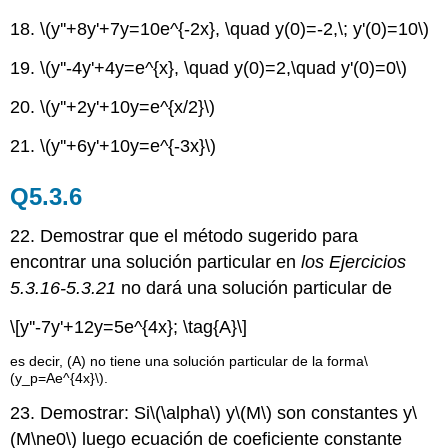
18.
\(y''+8y'+7y=10e^{-2x}, \quad y(0)=-2,\; y'(0)=10\)
19.
\(y''-4y'+4y=e^{x}, \quad y(0)=2,\quad y'(0)=0\)
20.
\(y''+2y'+10y=e^{x/2}\)
21.
\(y''+6y'+10y=e^{-3x}\)
Q5.3.6
22. Demostrar que el método sugerido para
encontrar una solución particular en
los Ejercicios
5.3.16-5.3.21
no dará una solución particular de
\[y''-7y'+12y=5e^{4x}; \tag{A}\]
es decir, (A) no tiene una solución particular de la forma
\
(y_p=Ae^{4x}\)
.
23. Demostrar: Si
\(\alpha\)
y
\(M\)
son constantes y
\
(M\ne0\)
luego ecuación de coeficiente constante