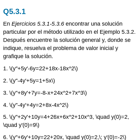
Q5.3.1
En
Ejercicios 5.3.1-5.3.6
encontrar una solución
particular por el método utilizado en el Ejemplo 5.3.2.
Después encuentre la solución general y, donde se
indique, resuelva el problema de valor inicial y
grafique la solución.
1.
\(y''+5y'-6y=22+18x-18x^2\)
2.
\(y''-4y'+5y=1+5x\)
3.
\(y''+8y'+7y=-8-x+24x^2+7x^3\)
4.
\(y''-4y'+4y=2+8x-4x^2\)
5.
\(y''+2y'+10y=4+26x+6x^2+10x^3, \quad y(0)=2,
\quad y'(0)=9\)
6.
\(y''+6y'+10y=22+20x, \quad y(0)=2,\; y'(0)=-2\)