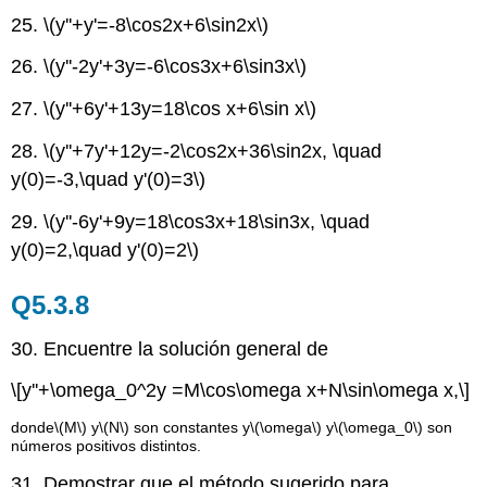
25.
\(y''+y'=-8\cos2x+6\sin2x\)
26.
\(y''-2y'+3y=-6\cos3x+6\sin3x\)
27.
\(y''+6y'+13y=18\cos x+6\sin x\)
28.
\(y''+7y'+12y=-2\cos2x+36\sin2x, \quad
y(0)=-3,\quad y'(0)=3\)
29.
\(y''-6y'+9y=18\cos3x+18\sin3x, \quad
y(0)=2,\quad y'(0)=2\)
Q5.3.8
30. Encuentre la solución general de
\[y''+\omega_0^2y =M\cos\omega x+N\sin\omega x,\]
donde
\(M\)
y
\(N\)
son constantes y
\(\omega\)
y
\(\omega_0\)
son
números positivos distintos.
31. Demostrar que el método sugerido para