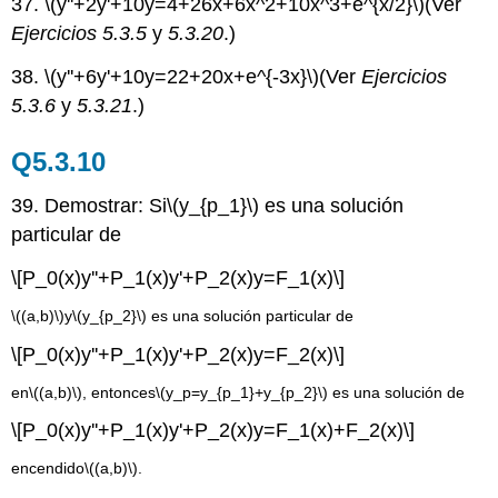
37.
\(y''+2y'+10y=4+26x+6x^2+10x^3+e^{x/2}\)
(Ver
Ejercicios 5.3.5
y
5.3.20
.)
38.
\(y''+6y'+10y=22+20x+e^{-3x}\)
(Ver
Ejercicios
5.3.6
y
5.3.21
.)
Q5.3.10
39. Demostrar: Si
\(y_{p_1}\)
es una solución
particular de
\[P_0(x)y''+P_1(x)y'+P_2(x)y=F_1(x)\]
\((a,b)\)
y
\(y_{p_2}\)
es una solución particular de
\[P_0(x)y''+P_1(x)y'+P_2(x)y=F_2(x)\]
en
\((a,b)\)
, entonces
\(y_p=y_{p_1}+y_{p_2}\)
es una solución de
\[P_0(x)y''+P_1(x)y'+P_2(x)y=F_1(x)+F_2(x)\]
encendido
\((a,b)\)
.