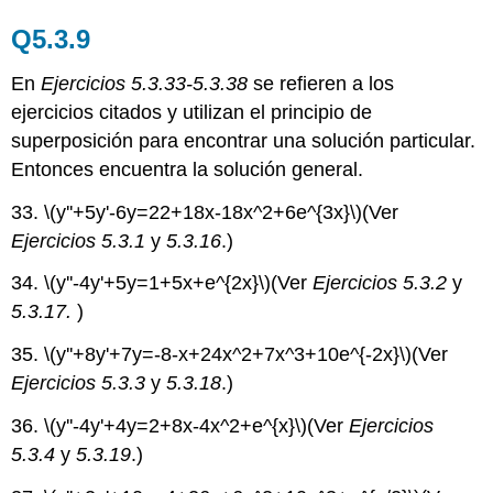
Q5.3.9
En
Ejercicios 5.3.33-5.3.38
se refieren a los
ejercicios citados y utilizan el principio de
superposición para encontrar una solución particular.
Entonces encuentra la solución general.
33.
\(y''+5y'-6y=22+18x-18x^2+6e^{3x}\)
(Ver
Ejercicios 5.3.1
y
5.3.16
.)
34.
\(y''-4y'+5y=1+5x+e^{2x}\)
(Ver
Ejercicios 5.3.2
y
5.3.17.
)
35.
\(y''+8y'+7y=-8-x+24x^2+7x^3+10e^{-2x}\)
(Ver
Ejercicios 5.3.3
y
5.3.18
.)
36.
\(y''-4y'+4y=2+8x-4x^2+e^{x}\)
(Ver
Ejercicios
5.3.4
y
5.3.19
.)