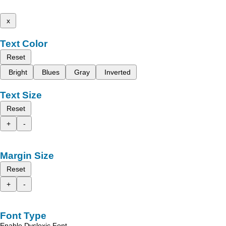
x
Text Color
Reset
Bright
Blues
Gray
Inverted
Text Size
Reset
+
-
Margin Size
Reset
+
-
Font Type
Enable Dyslexic Font