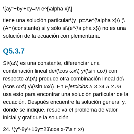
\[ay''+by'+cy=M e^{\alpha x}\]
tiene una solución particular
\(y_p=Ae^{\alpha x}\)
(
\
(A=\)
constante) si y sólo si
\(e^{\alpha x}\)
no es una
solución de la ecuación complementaria.
Q5.3.7
Si
\(ω\)
es una constante, diferenciar una
combinación lineal de
\(\cos ωx\)
y
\(\sin ωx\)
con
respecto a
\(x\)
produce otra combinación lineal de
\
(\cos ωx\)
y
\(\sin ωx\)
. En
Ejercicios 5.3.24-5.3.29
usa esto para encontrar una solución particular de la
ecuación. Después encuentre la solución general y,
donde se indique, resuelva el problema de valor
inicial y grafique la solución.
24.
\(y''-8y'+16y=23\cos x-7\sin x\)