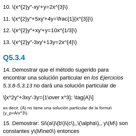
10.
\(x^{2}y''-xy'+y=2x^{3}\)
11.
\(x^{2}y''+5xy'+4y=\frac{1}{x^{3}}\)
12.
\(x^{2}y''+xy'+y=10x^{1/3}\)
13.
\(x^{2}y''-3xy'+13y=2x^{4}\)
Q5.3.4
14.
Demostrar que el método sugerido para
encontrar una solución particular en
los Ejercicios
5.3.8-5.3.13
no dará una solución particular de
\[x^2y''+3xy'-3y={1\over x^3}; \tag{A}\]
es decir, (A) no tiene una solución particular de la forma
\
(y_p=A/x^3\)
.
15. Demostrar: Si
\(a\)
\(b\)
\(c\)
,,
\(\alpha\)
,, y
\(M\)
son
constantes y
\(M\ne0\)
entonces