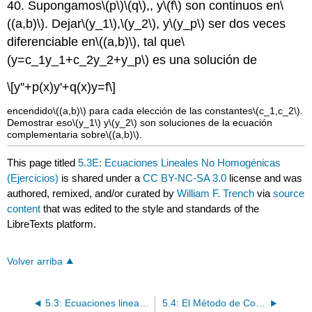
40. Supongamos
\(p\)
\(q\)
,, y
\(f\)
son continuos en
\
((a,b)\)
. Dejar
\(y_1\)
,
\(y_2\)
, y
\(y_p\)
ser dos veces
diferenciable en
\((a,b)\)
, tal que
\
(y=c_1y_1+c_2y_2+y_p\)
es una solución de
\[y''+p(x)y'+q(x)y=f\]
encendido
\((a,b)\)
para cada elección de las constantes
\(c_1,c_2\)
.
Demostrar eso
\(y_1\)
y
\(y_2\)
son soluciones de la ecuación
complementaria sobre
\((a,b)\)
.
This page titled
5.3E: Ecuaciones Lineales No Homogénicas
(Ejercicios)
is shared under a
CC BY-NC-SA 3.0
license and was
authored, remixed, and/or curated by
William F. Trench
via
source
content
that was edited to the style and standards of the
LibreTexts platform.
Volver arriba
5.3: Ecuaciones lineales no homogéneas
5.4: El Método de Coeficientes Indeterminados I