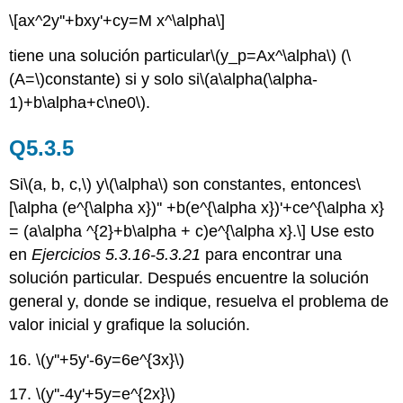
\[ax^2y''+bxy'+cy=M x^\alpha\]
tiene una solución particular
\(y_p=Ax^\alpha\)
(
\
(A=\)
constante) si y solo si
\(a\alpha(\alpha-
1)+b\alpha+c\ne0\)
.
Q5.3.5
Si
\(a, b, c,\)
y
\(\alpha\)
son constantes, entonces
\
[\alpha (e^{\alpha x})'' +b(e^{\alpha x})'+ce^{\alpha x}
= (a\alpha ^{2}+b\alpha + c)e^{\alpha x}.\]
Use esto
en
Ejercicios 5.3.16-5.3.21
para encontrar una
solución particular. Después encuentre la solución
general y, donde se indique, resuelva el problema de
valor inicial y grafique la solución.
16.
\(y''+5y'-6y=6e^{3x}\)
17.
\(y''-4y'+5y=e^{2x}\)