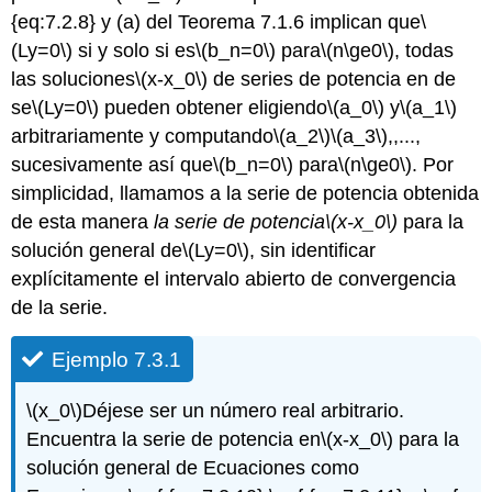
{eq:7.2.8} y (a) del Teorema 7.1.6 implican que
\
(Ly=0\)
si y solo si es
\(b_n=0\)
para
\(n\ge0\)
, todas
las soluciones
\(x-x_0\)
de series de potencia en de
se
\(Ly=0\)
pueden obtener eligiendo
\(a_0\)
y
\(a_1\)
arbitrariamente y computando
\(a_2\)
\(a_3\)
,,...,
sucesivamente así que
\(b_n=0\)
para
\(n\ge0\)
. Por
simplicidad, llamamos a la serie de potencia obtenida
de esta manera
la serie de potencia
\(x-x_0\)
para la
solución general de
\(Ly=0\)
, sin identificar
explícitamente el intervalo abierto de convergencia
de la serie.
Ejemplo 7.3.1
\(x_0\)
Déjese ser un número real arbitrario.
Encuentra la serie de potencia en
\(x-x_0\)
para la
solución general de Ecuaciones como