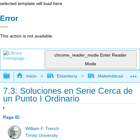
selected template will load here
Error
This action is not available.
chrome_reader_mode
Enter Reader
Mode
Expandir/contraer jerarquía global
Inicio
Estantería
Matemáticas
7.3: Soluciones en Serie Cerca de
un Punto I Ordinario
Page ID
William F. Trench
Trinity University