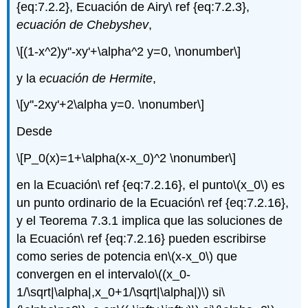
{eq:7.2.2}, Ecuación de Airy\ ref {eq:7.2.3},
ecuación de Chebyshev
,
\[(1-x^2)y''-xy'+\alpha^2 y=0, \nonumber\]
y la
ecuación de Hermite
,
\[y''-2xy'+2\alpha y=0. \nonumber\]
Desde
\[P_0(x)=1+\alpha(x-x_0)^2 \nonumber\]
en la Ecuación\ ref {eq:7.2.16}, el punto
\(x_0\)
es
un punto ordinario de la Ecuación\ ref {eq:7.2.16},
y el Teorema 7.3.1 implica que las soluciones de
la Ecuación\ ref {eq:7.2.16} pueden escribirse
como series de potencia en
\(x-x_0\)
que
convergen en el intervalo
\((x_0-
1/\sqrt|\alpha|,x_0+1/\sqrt|\alpha|)\)
si
\