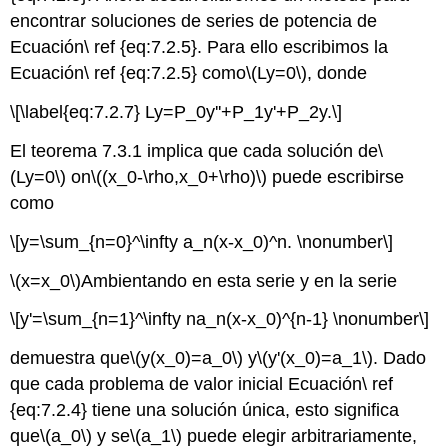
encontrar soluciones de series de potencia de
Ecuación\ ref {eq:7.2.5}. Para ello escribimos la
Ecuación\ ref {eq:7.2.5} como
\(Ly=0\)
, donde
\[\label{eq:7.2.7} Ly=P_0y''+P_1y'+P_2y.\]
El teorema 7.3.1 implica que cada solución de
\
(Ly=0\)
on
\((x_0-\rho,x_0+\rho)\)
puede escribirse
como
\[y=\sum_{n=0}^\infty a_n(x-x_0)^n. \nonumber\]
\(x=x_0\)
Ambientando en esta serie y en la serie
\[y'=\sum_{n=1}^\infty na_n(x-x_0)^{n-1} \nonumber\]
demuestra que
\(y(x_0)=a_0\)
y
\(y'(x_0)=a_1\)
. Dado
que cada problema de valor inicial Ecuación\ ref
{eq:7.2.4} tiene una solución única, esto significa
que
\(a_0\)
y se
\(a_1\)
puede elegir arbitrariamente,