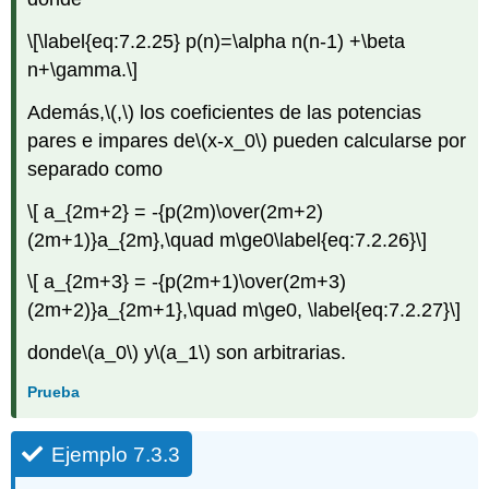
\[\label{eq:7.2.25} p(n)=\alpha n(n-1) +\beta
n+\gamma.\]
Además,
\(,\)
los coeficientes de las potencias
pares e impares de
\(x-x_0\)
pueden calcularse por
separado como
\[ a_{2m+2} = -{p(2m)\over(2m+2)
(2m+1)}a_{2m},\quad m\ge0\label{eq:7.2.26}\]
\[ a_{2m+3} = -{p(2m+1)\over(2m+3)
(2m+2)}a_{2m+1},\quad m\ge0, \label{eq:7.2.27}\]
donde
\(a_0\)
y
\(a_1\)
son arbitrarias.
Prueba
Ejemplo 7.3.3