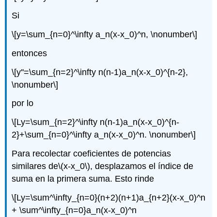
Si
\[y=\sum_{n=0}^\infty a_n(x-x_0)^n, \nonumber\]
entonces
\[y''=\sum_{n=2}^\infty n(n-1)a_n(x-x_0)^{n-2},
\nonumber\]
por lo
\[Ly=\sum_{n=2}^\infty n(n-1)a_n(x-x_0)^{n-
2}+\sum_{n=0}^\infty a_n(x-x_0)^n. \nonumber\]
Para recolectar coeficientes de potencias
similares de
\(x-x_0\)
, desplazamos el índice de
suma en la primera suma. Esto rinde
\[Ly=\sum^\infty_{n=0}(n+2)(n+1)a_{n+2}(x-x_0)^n
+ \sum^\infty_{n=0}a_n(x-x_0)^n