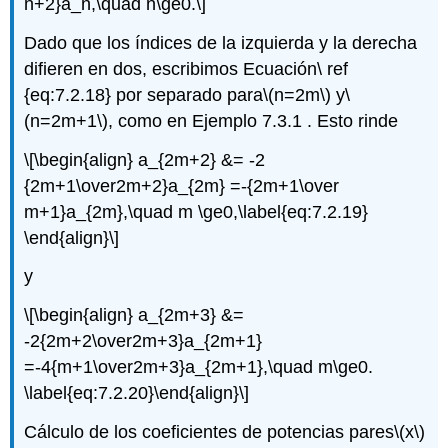
n+2}a_n,\quad n\ge0.\]
Dado que los índices de la izquierda y la derecha
difieren en dos, escribimos Ecuación\ ref
{eq:7.2.18} por separado para
\(n=2m\)
y
\
(n=2m+1\)
, como en Ejemplo 7.3.1
. Esto rinde
\[\begin{align} a_{2m+2} &= -2
{2m+1\over2m+2}a_{2m} =-{2m+1\over
m+1}a_{2m},\quad m \ge0,\label{eq:7.2.19}
\end{align}\]
y
\[\begin{align} a_{2m+3} &=
-2{2m+2\over2m+3}a_{2m+1}
=-4{m+1\over2m+3}a_{2m+1},\quad m\ge0.
\label{eq:7.2.20}\end{align}\]
Cálculo de los coeficientes de potencias pares
\(x\)