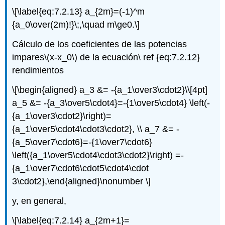
\[\label{eq:7.2.13} a_{2m}=(-1)^m
{a_0\over(2m)!}\;,\quad m\ge0.\]
Cálculo de los coeficientes de las potencias
impares
\(x-x_0\)
de la ecuación\ ref {eq:7.2.12}
rendimientos
\[\begin{aligned} a_3 &= -{a_1\over3\cdot2}\\[4pt]
a_5 &= -{a_3\over5\cdot4}=-{1\over5\cdot4} \left(-
{a_1\over3\cdot2}\right)=
{a_1\over5\cdot4\cdot3\cdot2}, \\ a_7 &= -
{a_5\over7\cdot6}=-{1\over7\cdot6}
\left({a_1\over5\cdot4\cdot3\cdot2}\right) =-
{a_1\over7\cdot6\cdot5\cdot4\cdot
3\cdot2},\end{aligned}\nonumber \]
y, en general,
\[\label{eq:7.2.14} a_{2m+1}=