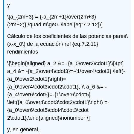
y
\[a_{2m+3} = {-a_{2m+1}\over(2m+3)
(2m+2)},\quad m\ge0. \label{eq:7.2.12}\]
Cálculo de los coeficientes de las potencias pares
\
(x-x_0\)
de la ecuación\ ref {eq:7.2.11}
rendimientos
\[\begin{aligned} a_2 &= -{a_0\over2\cdot1}\\[4pt]
a_4 &= -{a_2\over4\cdot3}=-{1\over4\cdot3} \left(-
{a_0\over2\cdot1}\right)=
{a_0\over4\cdot3\cdot2\cdot1}, \\ a_6 &= -
{a_4\over6\cdot5}=-{1\over6\cdot5}
\left({a_0\over4\cdot3\cdot2\cdot1}\right) =-
{a_0\over6\cdot5\cdot4\cdot3\cdot
2\cdot1},\end{aligned}\nonumber \]
y, en general,