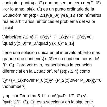
cualquier punto
\(x_0\)
que no sea un cero de
\(P_0\)
.
Por lo tanto, si
\(x_0\)
es un punto ordinario de la
Ecuación\ ref {eq:7.2.1}
\(a_0\)
y
\(a_1\)
son números
reales arbitrarios, entonces el problema del valor
inicial
\[\label{eq:7.2.4} P_0(x)y''+P_1(x)y'+P_2(x)y=0,
\quad y(x_0)=a_0,\quad y'(x_0)=a_1\]
tiene una solución única en el intervalo abierto más
grande que contiene
\(x_0\)
y no contiene ceros de
\
(P_0\)
. Para ver esto, reescribimos la ecuación
diferencial en la Ecuación\ ref {eq:7.2.4} como
\[y''+{P_1(x)\over P_0(x)}y'+{P_2(x)\over P_0(x)}y=0
\nonumber\]
y aplicar Teorema 5.1.1 con
\(p=P_1/P_0\)
y
\
(q=P_2/P_0\)
. En esta sección y en la siguiente