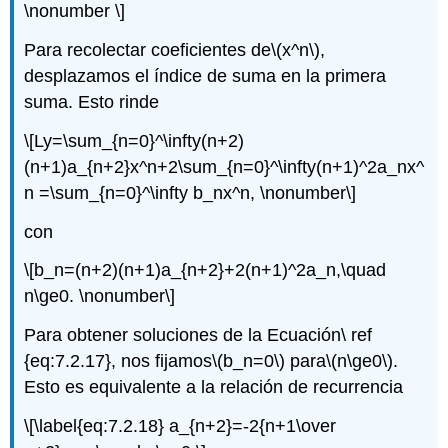
\nonumber \]
Para recolectar coeficientes de
\(x^n\)
,
desplazamos el índice de suma en la primera
suma. Esto rinde
\[Ly=\sum_{n=0}^\infty(n+2)
(n+1)a_{n+2}x^n+2\sum_{n=0}^\infty(n+1)^2a_nx^
n =\sum_{n=0}^\infty b_nx^n, \nonumber\]
con
\[b_n=(n+2)(n+1)a_{n+2}+2(n+1)^2a_n,\quad
n\ge0. \nonumber\]
Para obtener soluciones de la Ecuación\ ref
{eq:7.2.17}, nos fijamos
\(b_n=0\)
para
\(n\ge0\)
.
Esto es equivalente a la relación de recurrencia
\[\label{eq:7.2.18} a_{n+2}=-2{n+1\over