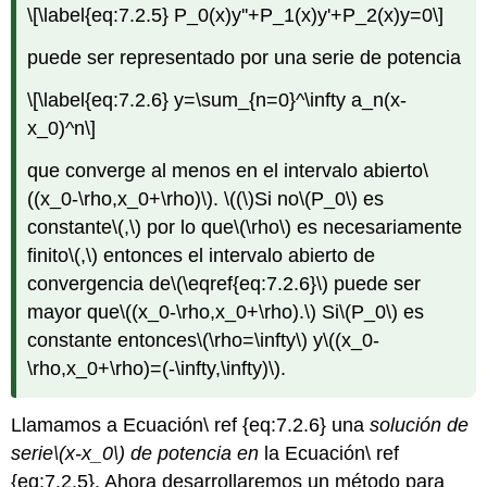
\[\label{eq:7.2.5} P_0(x)y''+P_1(x)y'+P_2(x)y=0\]
puede ser representado por una serie de potencia
\[\label{eq:7.2.6} y=\sum_{n=0}^\infty a_n(x-
x_0)^n\]
que converge al menos en el intervalo abierto
\
((x_0-\rho,x_0+\rho)\)
.
\((\)
Si no
\(P_0\)
es
constante
\(,\)
por lo que
\(\rho\)
es necesariamente
finito
\(,\)
entonces el intervalo abierto de
convergencia de
\(\eqref{eq:7.2.6}\)
puede ser
mayor que
\((x_0-\rho,x_0+\rho).\)
Si
\(P_0\)
es
constante entonces
\(\rho=\infty\)
y
\((x_0-
\rho,x_0+\rho)=(-\infty,\infty)\)
.
Llamamos a Ecuación\ ref {eq:7.2.6} una
solución de
serie
\(x-x_0\)
de potencia en
la Ecuación\ ref
{eq:7.2.5}. Ahora desarrollaremos un método para