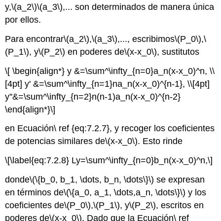
y,
\(a_2\)
\(a_3\)
,... son determinados de manera única
por ellos.
Para encontrar
\(a_2\)
,
\(a_3\)
,..., escribimos
\(P_0\)
,
\
(P_1\)
, y
\(P_2\)
en poderes de
\(x-x_0\)
, sustitutos
\[ \begin{align*} y &=\sum^\infty_{n=0}a_n(x-x_0)^n, \\
[4pt] y' &=\sum^\infty_{n=1}na_n(x-x_0)^{n-1}, \\[4pt]
y''&=\sum^\infty_{n=2}n(n-1)a_n(x-x_0)^{n-2}
\end{align*}\]
en Ecuación\ ref {eq:7.2.7}, y recoger los coeficientes
de potencias similares de
\(x-x_0\)
. Esto rinde
\[\label{eq:7.2.8} Ly=\sum^\infty_{n=0}b_n(x-x_0)^n,\]
donde
\(\{b_0, b_1, \dots, b_n, \dots\}\)
se expresan
en términos de
\(\{a_0, a_1, \dots,a_n, \dots\}\)
y los
coeficientes de
\(P_0\)
,
\(P_1\)
, y
\(P_2\)
, escritos en
poderes de
\(x-x_0\)
. Dado que la Ecuación\ ref