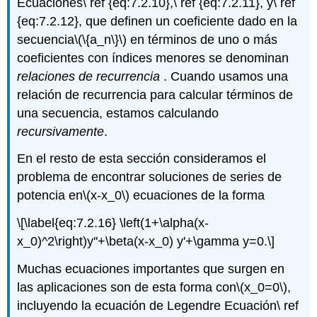
Ecuaciones\ ref {eq:7.2.10},\ ref {eq:7.2.11}, y\ ref
{eq:7.2.12}, que definen un coeficiente dado en la
secuencia
\(\{a_n\}\)
en términos de uno o más
coeficientes con índices menores se denominan
relaciones de recurrencia
. Cuando usamos una
relación de recurrencia para calcular términos de
una secuencia, estamos calculando
recursivamente
.
En el resto de esta sección consideramos el
problema de encontrar soluciones de series de
potencia en
\(x-x_0\)
ecuaciones de la forma
\[\label{eq:7.2.16} \left(1+\alpha(x-
x_0)^2\right)y''+\beta(x-x_0) y'+\gamma y=0.\]
Muchas ecuaciones importantes que surgen en
las aplicaciones son de esta forma con
\(x_0=0\)
,
incluyendo la ecuación de Legendre Ecuación\ ref