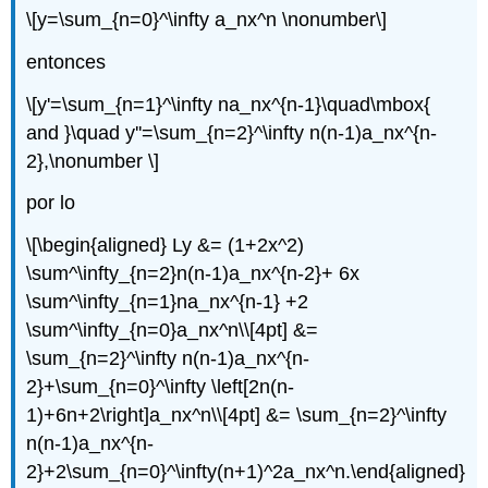
\[y=\sum_{n=0}^\infty a_nx^n \nonumber\]
entonces
\[y'=\sum_{n=1}^\infty na_nx^{n-1}\quad\mbox{
and }\quad y''=\sum_{n=2}^\infty n(n-1)a_nx^{n-
2},\nonumber \]
por lo
\[\begin{aligned} Ly &= (1+2x^2)
\sum^\infty_{n=2}n(n-1)a_nx^{n-2}+ 6x
\sum^\infty_{n=1}na_nx^{n-1} +2
\sum^\infty_{n=0}a_nx^n\\[4pt] &=
\sum_{n=2}^\infty n(n-1)a_nx^{n-
2}+\sum_{n=0}^\infty \left[2n(n-
1)+6n+2\right]a_nx^n\\[4pt] &= \sum_{n=2}^\infty
n(n-1)a_nx^{n-
2}+2\sum_{n=0}^\infty(n+1)^2a_nx^n.\end{aligned}