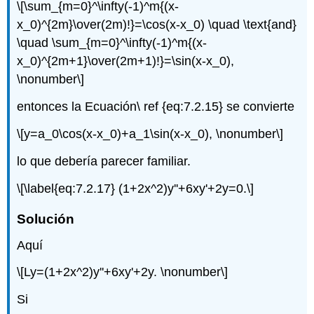
\[\sum_{m=0}^\infty(-1)^m{(x-
x_0)^{2m}\over(2m)!}=\cos(x-x_0) \quad \text{and}
\quad \sum_{m=0}^\infty(-1)^m{(x-
x_0)^{2m+1}\over(2m+1)!}=\sin(x-x_0),
\nonumber\]
entonces la Ecuación\ ref {eq:7.2.15} se convierte
\[y=a_0\cos(x-x_0)+a_1\sin(x-x_0), \nonumber\]
lo que debería parecer familiar.
\[\label{eq:7.2.17} (1+2x^2)y''+6xy'+2y=0.\]
Solución
Aquí
\[Ly=(1+2x^2)y''+6xy'+2y. \nonumber\]
Si