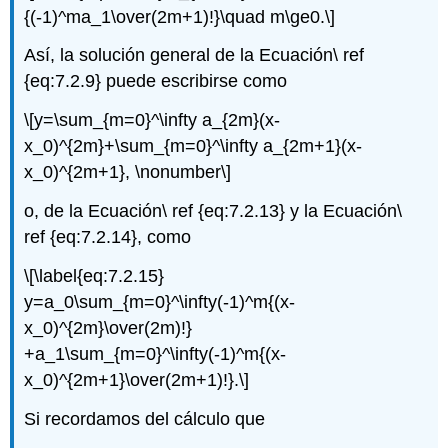
{(-1)^ma_1\over(2m+1)!}\quad m\ge0.\]
Así, la solución general de la Ecuación\ ref
{eq:7.2.9} puede escribirse como
\[y=\sum_{m=0}^\infty a_{2m}(x-
x_0)^{2m}+\sum_{m=0}^\infty a_{2m+1}(x-
x_0)^{2m+1}, \nonumber\]
o, de la Ecuación\ ref {eq:7.2.13} y la Ecuación\
ref {eq:7.2.14}, como
\[\label{eq:7.2.15}
y=a_0\sum_{m=0}^\infty(-1)^m{(x-
x_0)^{2m}\over(2m)!}
+a_1\sum_{m=0}^\infty(-1)^m{(x-
x_0)^{2m+1}\over(2m+1)!}.\]
Si recordamos del cálculo que