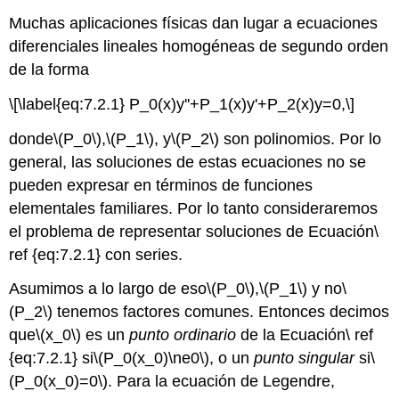
Muchas aplicaciones físicas dan lugar a ecuaciones
diferenciales lineales homogéneas de segundo orden
de la forma
\[\label{eq:7.2.1} P_0(x)y''+P_1(x)y'+P_2(x)y=0,\]
donde
\(P_0\)
,
\(P_1\)
, y
\(P_2\)
son polinomios. Por lo
general, las soluciones de estas ecuaciones no se
pueden expresar en términos de funciones
elementales familiares. Por lo tanto consideraremos
el problema de representar soluciones de Ecuación\
ref {eq:7.2.1} con series.
Asumimos a lo largo de eso
\(P_0\)
,
\(P_1\)
y no
\
(P_2\)
tenemos factores comunes. Entonces decimos
que
\(x_0\)
es un
punto ordinario
de la Ecuación\ ref
{eq:7.2.1} si
\(P_0(x_0)\ne0\)
, o un
punto singular
si
\
(P_0(x_0)=0\)
. Para la ecuación de Legendre,