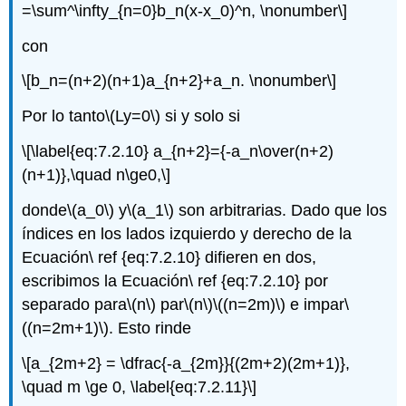
=\sum^\infty_{n=0}b_n(x-x_0)^n, \nonumber\]
con
\[b_n=(n+2)(n+1)a_{n+2}+a_n. \nonumber\]
Por lo tanto
\(Ly=0\)
si y solo si
\[\label{eq:7.2.10} a_{n+2}={-a_n\over(n+2)
(n+1)},\quad n\ge0,\]
donde
\(a_0\)
y
\(a_1\)
son arbitrarias. Dado que los
índices en los lados izquierdo y derecho de la
Ecuación\ ref {eq:7.2.10} difieren en dos,
escribimos la Ecuación\ ref {eq:7.2.10} por
separado para
\(n\)
par
\(n\)
\((n=2m)\)
e impar
\
((n=2m+1)\)
. Esto rinde
\[a_{2m+2} = \dfrac{-a_{2m}}{(2m+2)(2m+1)},
\quad m \ge 0, \label{eq:7.2.11}\]