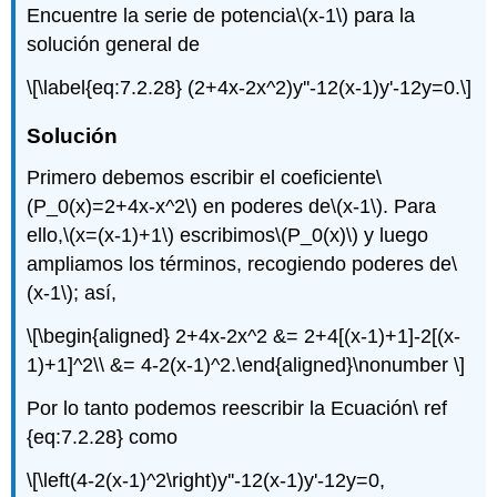
Encuentre la serie de potencia
\(x-1\)
para la
solución general de
\[\label{eq:7.2.28} (2+4x-2x^2)y''-12(x-1)y'-12y=0.\]
Solución
Primero debemos escribir el coeficiente
\
(P_0(x)=2+4x-x^2\)
en poderes de
\(x-1\)
. Para
ello,
\(x=(x-1)+1\)
escribimos
\(P_0(x)\)
y luego
ampliamos los términos, recogiendo poderes de
\
(x-1\)
; así,
\[\begin{aligned} 2+4x-2x^2 &= 2+4[(x-1)+1]-2[(x-
1)+1]^2\\ &= 4-2(x-1)^2.\end{aligned}\nonumber \]
Por lo tanto podemos reescribir la Ecuación\ ref
{eq:7.2.28} como
\[\left(4-2(x-1)^2\right)y''-12(x-1)y'-12y=0,