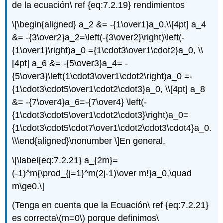
de la ecuación\ ref {eq:7.2.19} rendimientos
\[\begin{aligned} a_2 &= -{1\over1}a_0,\\[4pt] a_4
&= -{3\over2}a_2=\left(-{3\over2}\right)\left(-
{1\over1}\right)a_0 ={1\cdot3\over1\cdot2}a_0, \\
[4pt] a_6 &= -{5\over3}a_4= -
{5\over3}\left(1\cdot3\over1\cdot2\right)a_0 =-
{1\cdot3\cdot5\over1\cdot2\cdot3}a_0, \\[4pt] a_8
&= -{7\over4}a_6=-{7\over4} \left(-
{1\cdot3\cdot5\over1\cdot2\cdot3}\right)a_0=
{1\cdot3\cdot5\cdot7\over1\cdot2\cdot3\cdot4}a_0.
\\\end{aligned}\nonumber \]
En general,
\[\label{eq:7.2.21} a_{2m}=
(-1)^m{\prod_{j=1}^m(2j-1)\over m!}a_0,\quad
m\ge0.\]
(Tenga en cuenta que la Ecuación\ ref {eq:7.2.21}
es correcta
\(m=0\)
porque definimos
\