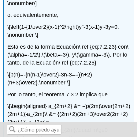
\nonumber\]
o, equivalentemente,
\[\left(1-{1\over2}(x-1)^2\right)y''-3(x-1)y'-3y=0.
\nonumber \]
Esta es de la forma Ecuación\ ref {eq:7.2.23} con
\
(\alpha=-1/2\)
,
\(\beta=-3\)
, y
\(\gamma=-3\)
. Por lo
tanto, de la Ecuación\ ref {eq:7.2.25}
\[p(n)=-{n(n-1)\over2}-3n-3=-{(n+2)
(n+3)\over2}.\nonumber \]
Por lo tanto, el teorema 7.3.2 implica que
\[\begin{aligned} a_{2m+2} &= -{p(2m)\over(2m+2)
(2m+1)}a_{2m}\\ &= {(2m+2)(2m+3)\over2(2m+2)
(2m+1)} a_{2m}=
{2m+3\over2(2m+1)}a_{2m},\quad m\ge0