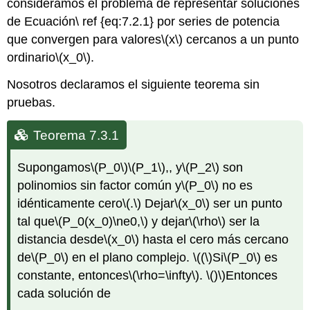
consideramos el problema de representar soluciones
de Ecuación\ ref {eq:7.2.1} por series de potencia
que convergen para valores
\(x\)
cercanos a un punto
ordinario
\(x_0\)
.
Nosotros declaramos el siguiente teorema sin
pruebas.
Teorema 7.3.1
Supongamos
\(P_0\)
\(P_1\)
,, y
\(P_2\)
son
polinomios sin factor común y
\(P_0\)
no es
idénticamente cero
\(.\)
Dejar
\(x_0\)
ser un punto
tal que
\(P_0(x_0)\ne0,\)
y dejar
\(\rho\)
ser la
distancia desde
\(x_0\)
hasta el cero más cercano
de
\(P_0\)
en el plano complejo.
\((\)
Si
\(P_0\)
es
constante, entonces
\(\rho=\infty\)
.
\()\)
Entonces
cada solución de