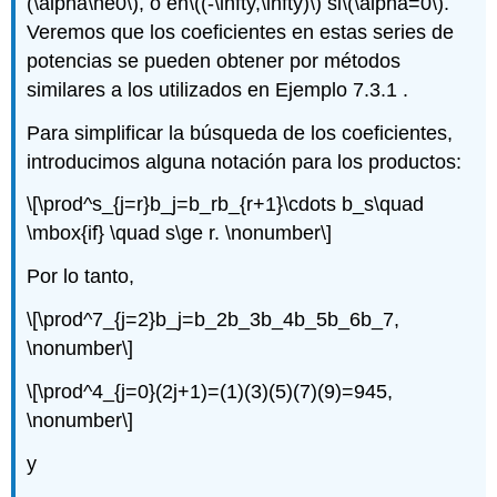
(\alpha\ne0\)
, o en
\((-\infty,\infty)\)
si
\(\alpha=0\)
.
Veremos que los coeficientes en estas series de
potencias se pueden obtener por métodos
similares a los utilizados en Ejemplo 7.3.1 .
Para simplificar la búsqueda de los coeficientes,
introducimos alguna notación para los productos:
\[\prod^s_{j=r}b_j=b_rb_{r+1}\cdots b_s\quad
\mbox{if} \quad s\ge r. \nonumber\]
Por lo tanto,
\[\prod^7_{j=2}b_j=b_2b_3b_4b_5b_6b_7,
\nonumber\]
\[\prod^4_{j=0}(2j+1)=(1)(3)(5)(7)(9)=945,
\nonumber\]
y