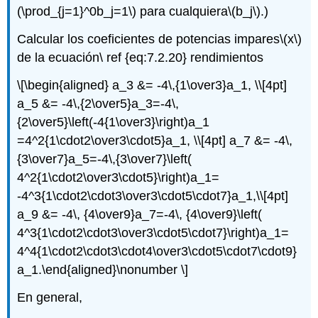
(\prod_{j=1}^0b_j=1\)
para cualquiera
\(b_j\)
.)
Calcular los coeficientes de potencias impares
\(x\)
de la ecuación\ ref {eq:7.2.20} rendimientos
\[\begin{aligned} a_3 &= -4\,{1\over3}a_1, \\[4pt]
a_5 &= -4\,{2\over5}a_3=-4\,
{2\over5}\left(-4{1\over3}\right)a_1
=4^2{1\cdot2\over3\cdot5}a_1, \\[4pt] a_7 &= -4\,
{3\over7}a_5=-4\,{3\over7}\left(
4^2{1\cdot2\over3\cdot5}\right)a_1=
-4^3{1\cdot2\cdot3\over3\cdot5\cdot7}a_1,\\[4pt]
a_9 &= -4\, {4\over9}a_7=-4\, {4\over9}\left(
4^3{1\cdot2\cdot3\over3\cdot5\cdot7}\right)a_1=
4^4{1\cdot2\cdot3\cdot4\over3\cdot5\cdot7\cdot9}
a_1.\end{aligned}\nonumber \]
En general,