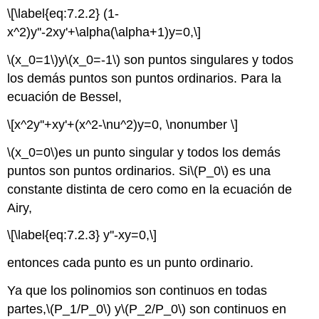
\[\label{eq:7.2.2} (1-
x^2)y''-2xy'+\alpha(\alpha+1)y=0,\]
\(x_0=1\)
y
\(x_0=-1\)
son puntos singulares y todos
los demás puntos son puntos ordinarios. Para la
ecuación de Bessel,
\[x^2y''+xy'+(x^2-\nu^2)y=0, \nonumber \]
\(x_0=0\)
es un punto singular y todos los demás
puntos son puntos ordinarios. Si
\(P_0\)
es una
constante distinta de cero como en la ecuación de
Airy,
\[\label{eq:7.2.3} y''-xy=0,\]
entonces cada punto es un punto ordinario.
Ya que los polinomios son continuos en todas
partes,
\(P_1/P_0\)
y
\(P_2/P_0\)
son continuos en