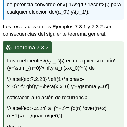
de potencia converge en
\((-1/\sqrt2,1/\sqrt2)\)
para
cualquier elección de
\(a_0\)
y
\(a_1\)
.
Los resultados en los Ejemplos 7.3.1 y 7.3.2 son
consecuencias del siguiente teorema general.
Teorema 7.3.2
Los coeficientes
\(\{a_n\}\)
en cualquier solución
\
(y=\sum_{n=0}^\infty a_n(x-x_0)^n\)
de
\[\label{eq:7.2.23} \left(1+\alpha(x-
x_0)^2\right)y''+\beta(x-x_0) y'+\gamma y=0\]
satisfacer la relación de recurrencia
\[\label{eq:7.2.24} a_{n+2}=-{p(n) \over(n+2)
(n+1)}a_n,\quad n\ge0,\]
donde