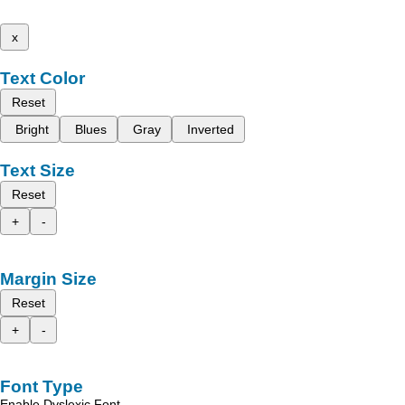
x
Text Color
Reset
Bright
Blues
Gray
Inverted
Text Size
Reset
+
-
Margin Size
Reset
+
-
Font Type
Enable Dyslexic Font