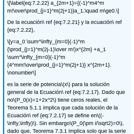
\[\label{eq:7.2.22} a_{2m+1}={(-1)^m4^m
m!\over\prod_{j=1}^m(2j+1)}a_1,\quad m\ge0.\]
De la ecuación\ ref {eq:7.2.21} y la ecuación\ ref
{eq:7.2.22},
\[y=a_0 \sum^\infty_{m=0}(-1)^m
{\prod_{j=1}^m(2j-1)\over m!}x^{2m} +a_1
\sum^\infty_{m=0}(-1)^m
{4^mm!\over\prod_{j=1}^m(2j+1)} x^{2m+1}.
\nonumber\]
es la serie de potencia
\(x\)
para la solución
general de la Ecuación\ ref {eq:7.2.17}. Dado que
no
\(P_0(x)=1+2x^2\)
tiene ceros reales, el
Teorema 5.1.1 implica que cada solución de la
Ecuación\ ref {eq:7.2.17} se define en
\((-
\infty,\infty)\)
. Sin embargo
\(P_0(\pm i/\sqrt2)=0\)
,
dado que, Teorema 7.3.1 implica solo que la serie