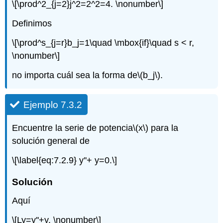
\[\prod^2_{j=2}j^2=2^2=4. \nonumber\]
Definimos
\[\prod^s_{j=r}b_j=1\quad \mbox{if}\quad s < r,
\nonumber\]
no importa cuál sea la forma de
\(b_j\)
.
Ejemplo 7.3.2
Encuentre la serie de potencia
\(x\)
para la
solución general de
\[\label{eq:7.2.9} y''+ y=0.\]
Solución
Aquí
\[Ly=y''+y. \nonumber\]