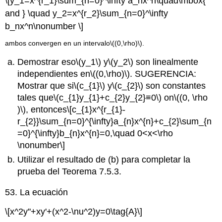
\[y_1=x^{r_1}\sum_{n=0}^\infty a_nx^n\quad\mbox{
and } \quad y_2=x^{r_2}\sum_{n=0}^\infty
b_nx^n\nonumber \]
ambos convergen en un intervalo
\((0,\rho)\)
.
Demostrar eso
\(y_1\)
y
\(y_2\)
son linealmente
independientes en
\((0,\rho)\)
. SUGERENCIA:
Mostrar que si
\(c_{1}\)
y
\(c_{2}\)
son constantes
tales que
\(c_{1}y_{1}+c_{2}y_{2}≡0\)
on
\((0, \rho
)\)
, entonces
\[c_{1}x^{r_{1}-
r_{2}}\sum_{n=0}^{\infty}a_{n}x^{n}+c_{2}\sum_{n
=0}^{\infty}b_{n}x^{n}=0,\quad 0<x<\rho
\nonumber\]
Utilizar el resultado de (b) para completar la
prueba del Teorema 7.5.3.
53. La ecuación
\[x^2y''+xy'+(x^2-\nu^2)y=0\tag{A}\]