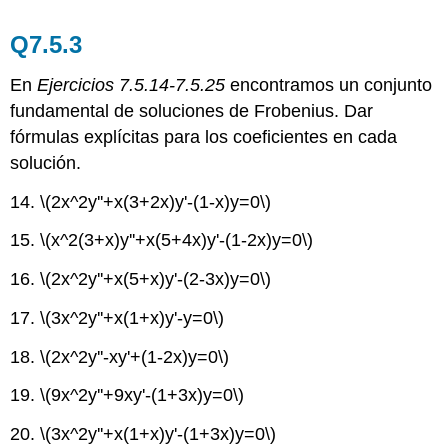
Q7.5.3
En
Ejercicios 7.5.14-7.5.25
encontramos un conjunto
fundamental de soluciones de Frobenius. Dar
fórmulas explícitas para los coeficientes en cada
solución.
14.
\(2x^2y''+x(3+2x)y'-(1-x)y=0\)
15.
\(x^2(3+x)y''+x(5+4x)y'-(1-2x)y=0\)
16.
\(2x^2y''+x(5+x)y'-(2-3x)y=0\)
17.
\(3x^2y''+x(1+x)y'-y=0\)
18.
\(2x^2y''-xy'+(1-2x)y=0\)
19.
\(9x^2y''+9xy'-(1+3x)y=0\)
20.
\(3x^2y''+x(1+x)y'-(1+3x)y=0\)