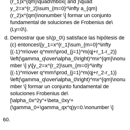
(r_1)x^{qm}\quad\mbox{ and }\quad
y_2=x^{r_2}\sum_{m=0}^\infty a_{qm}
(r_2)x^{qm}\nonumber \]
formar un conjunto
fundamental de soluciones de Frobenius de
\
(Ly=0\)
.
Demostrar que si
\(p_0\)
satisface las hipótesis de
(c) entonces
\[y_1=x^{r_1}\sum_{m=0}^\infty
{(-1)^m\over q^mm!\prod_{j=1}^m(qj+r_1-r_2)}
\left(\gamma_q\over\alpha_0\right)^mx^{qm}\nonu
mber \]
y
\[y_2=x^{r_2}\sum_{m=0}^\infty
{(-1)^m\over q^mm!\prod_{j=1}^m(qj+r_2-r_1)}
\left(\gamma_q\over\alpha_0\right)^mx^{qm}\nonu
mber \]
formar un conjunto fundamental de
soluciones Frobenius de
\
[\alpha_0x^2y''+\beta_0xy'+
(\gamma_0+\gamma_qx^q)y=0.\nonumber \]
60.