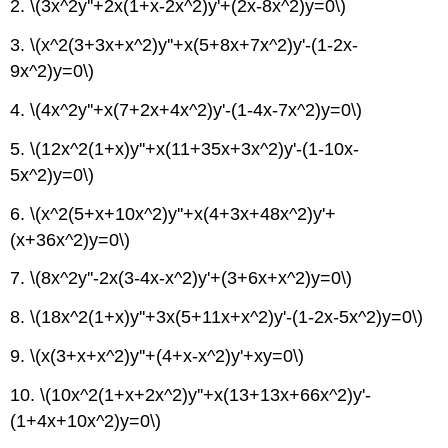
2.
\(3x^2y''+2x(1+x-2x^2)y'+(2x-8x^2)y=0\)
3.
\(x^2(3+3x+x^2)y''+x(5+8x+7x^2)y'-(1-2x-
9x^2)y=0\)
4.
\(4x^2y''+x(7+2x+4x^2)y'-(1-4x-7x^2)y=0\)
5.
\(12x^2(1+x)y''+x(11+35x+3x^2)y'-(1-10x-
5x^2)y=0\)
6.
\(x^2(5+x+10x^2)y''+x(4+3x+48x^2)y'+
(x+36x^2)y=0\)
7.
\(8x^2y''-2x(3-4x-x^2)y'+(3+6x+x^2)y=0\)
8.
\(18x^2(1+x)y''+3x(5+11x+x^2)y'-(1-2x-5x^2)y=0\)
9.
\(x(3+x+x^2)y''+(4+x-x^2)y'+xy=0\)
10.
\(10x^2(1+x+2x^2)y''+x(13+13x+66x^2)y'-
(1+4x+10x^2)y=0\)