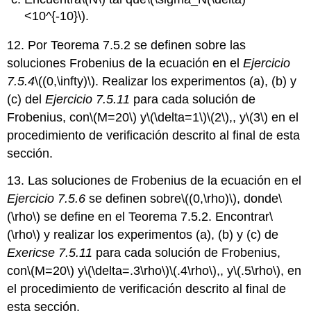
<10^{-10}\)
.
12. Por Teorema 7.5.2 se definen sobre las
soluciones Frobenius de la ecuación en el
Ejercicio
7.5.4
\((0,\infty)\)
. Realizar los experimentos (a), (b) y
(c) del
Ejercicio 7.5.11
para cada solución de
Frobenius, con
\(M=20\)
y
\(\delta=1\)
\(2\)
,, y
\(3\)
en el
procedimiento de verificación descrito al final de esta
sección.
13. Las soluciones de Frobenius de la ecuación en el
Ejercicio 7.5.6
se definen sobre
\((0,\rho)\)
, donde
\
(\rho\)
se define en el Teorema 7.5.2. Encontrar
\
(\rho\)
y realizar los experimentos (a), (b) y (c) de
Exericse 7.5.11
para cada solución de Frobenius,
con
\(M=20\)
y
\(\delta=.3\rho\)
\(.4\rho\)
,, y
\(.5\rho\)
, en
el procedimiento de verificación descrito al final de
esta sección.