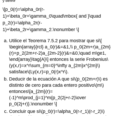
y definir
\[p_0(r)=\alpha_0r(r-
1)+\beta_0r+\gamma_0\quad\mbox{ and }\quad
p_2(r)=\alpha_2r(r-
1)+\beta_2r+\gamma_2.\nonumber \]
Utilice el Teorema 7.5.2 para mostrar que si
\[
\begin{array}{rcl} a_0(r)&=&1,\\ p_0(2m+r)a_{2m}
(r)+p_2(2m+r-2)a_{2m-2}(r)&=&0,\quad m\ge1,
\end{array}\tag{A}\]
entonces la serie Frobenius
\
(y(x,r)=x^r\sum_{m=0}^\infty a_{2m}x^{2m}\)
satisface
\(Ly(x,r)=p_0(r)x^r\)
.
Deducir de la ecuación A que si
\(p_0(2m+r)\)
es
distinto de cero para cada entero positivo
\(m\)
entonces
\[a_{2m}(r)=
(-1)^m\prod_{j=1}^m{p_2(2j+r-2)\over
p_0(2j+r)}.\nonumber \]
Concluir que si
\(p_0(r)=\alpha_0(r-r_1)(r-r_2)\)