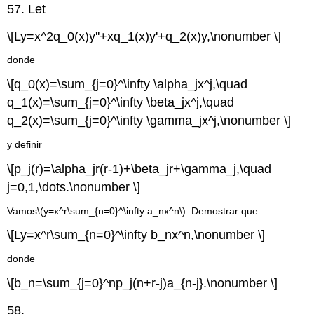
57. Let
\[Ly=x^2q_0(x)y''+xq_1(x)y'+q_2(x)y,\nonumber \]
donde
\[q_0(x)=\sum_{j=0}^\infty \alpha_jx^j,\quad
q_1(x)=\sum_{j=0}^\infty \beta_jx^j,\quad
q_2(x)=\sum_{j=0}^\infty \gamma_jx^j,\nonumber \]
y definir
\[p_j(r)=\alpha_jr(r-1)+\beta_jr+\gamma_j,\quad
j=0,1,\dots.\nonumber \]
Vamos
\(y=x^r\sum_{n=0}^\infty a_nx^n\)
. Demostrar que
\[Ly=x^r\sum_{n=0}^\infty b_nx^n,\nonumber \]
donde
\[b_n=\sum_{j=0}^np_j(n+r-j)a_{n-j}.\nonumber \]
58.