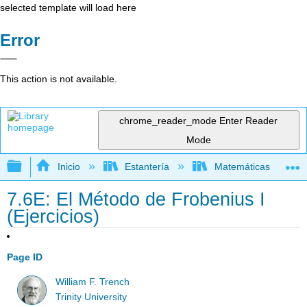
selected template will load here
Error
This action is not available.
chrome_reader_mode
Enter Reader
Mode
Expandir/contraer jerarquía global
Inicio
Estantería
Matemáticas
7.6E: El Método de Frobenius I
(Ejercicios)
Page ID
William F. Trench
Trinity University