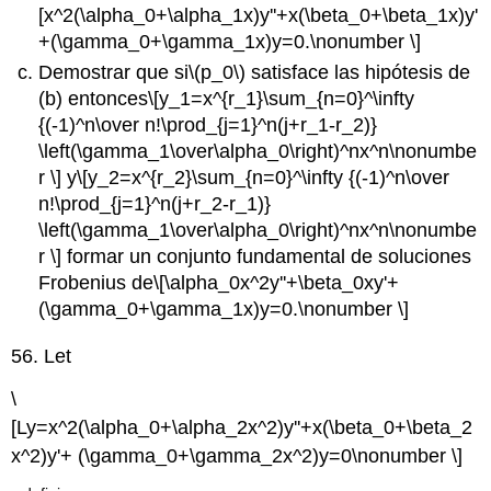
[x^2(\alpha_0+\alpha_1x)y''+x(\beta_0+\beta_1x)y'
+(\gamma_0+\gamma_1x)y=0.\nonumber \]
Demostrar que si
\(p_0\)
satisface las hipótesis de
(b) entonces
\[y_1=x^{r_1}\sum_{n=0}^\infty
{(-1)^n\over n!\prod_{j=1}^n(j+r_1-r_2)}
\left(\gamma_1\over\alpha_0\right)^nx^n\nonumbe
r \]
y
\[y_2=x^{r_2}\sum_{n=0}^\infty {(-1)^n\over
n!\prod_{j=1}^n(j+r_2-r_1)}
\left(\gamma_1\over\alpha_0\right)^nx^n\nonumbe
r \]
formar un conjunto fundamental de soluciones
Frobenius de
\[\alpha_0x^2y''+\beta_0xy'+
(\gamma_0+\gamma_1x)y=0.\nonumber \]
56. Let
\
[Ly=x^2(\alpha_0+\alpha_2x^2)y''+x(\beta_0+\beta_2
x^2)y'+ (\gamma_0+\gamma_2x^2)y=0\nonumber \]