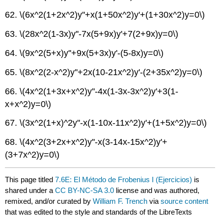
62.
\(6x^2(1+2x^2)y''+x(1+50x^2)y'+(1+30x^2)y=0\)
63.
\(28x^2(1-3x)y''-7x(5+9x)y'+7(2+9x)y=0\)
64.
\(9x^2(5+x)y''+9x(5+3x)y'-(5-8x)y=0\)
65.
\(8x^2(2-x^2)y''+2x(10-21x^2)y'-(2+35x^2)y=0\)
66.
\(4x^2(1+3x+x^2)y''-4x(1-3x-3x^2)y'+3(1-
x+x^2)y=0\)
67.
\(3x^2(1+x)^2y''-x(1-10x-11x^2)y'+(1+5x^2)y=0\)
68.
\(4x^2(3+2x+x^2)y''-x(3-14x-15x^2)y'+
(3+7x^2)y=0\)
This page titled
7.6E: El Método de Frobenius I (Ejercicios)
is
shared under a
CC BY-NC-SA 3.0
license and was authored,
remixed, and/or curated by
William F. Trench
via
source content
that was edited to the style and standards of the LibreTexts