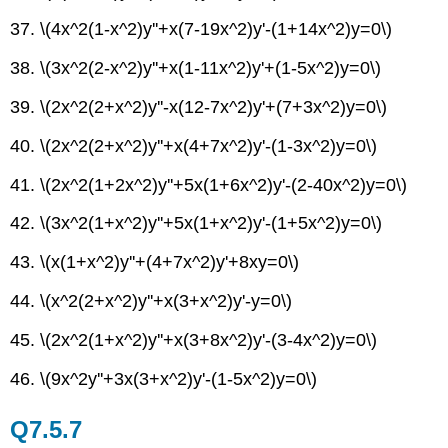
37.
\(4x^2(1-x^2)y''+x(7-19x^2)y'-(1+14x^2)y=0\)
38.
\(3x^2(2-x^2)y''+x(1-11x^2)y'+(1-5x^2)y=0\)
39.
\(2x^2(2+x^2)y''-x(12-7x^2)y'+(7+3x^2)y=0\)
40.
\(2x^2(2+x^2)y''+x(4+7x^2)y'-(1-3x^2)y=0\)
41.
\(2x^2(1+2x^2)y''+5x(1+6x^2)y'-(2-40x^2)y=0\)
42.
\(3x^2(1+x^2)y''+5x(1+x^2)y'-(1+5x^2)y=0\)
43.
\(x(1+x^2)y''+(4+7x^2)y'+8xy=0\)
44.
\(x^2(2+x^2)y''+x(3+x^2)y'-y=0\)
45.
\(2x^2(1+x^2)y''+x(3+8x^2)y'-(3-4x^2)y=0\)
46.
\(9x^2y''+3x(3+x^2)y'-(1-5x^2)y=0\)
Q7.5.7