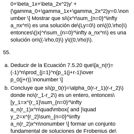
0+\beta_1x+\beta_2x^2)y' +
(\gamma_0+\gamma_1x+\gamma_2x^2)y=0.\non
umber \]
Mostrar que si
\(x^r\sum_{n=0}^\infty
a_nx^n\)
es una solución de
\(Ly=0\)
on
\((0,\rho)\)
entonces
\(|x|^r\sum_{n=0}^\infty a_nx^n\)
es una
solución on
\((-\rho,0)\)
y
\((0,\rho)\)
.
55.
Deducir de la Ecuación 7.5.20 que
\[a_n(r)=
(-1)^n\prod_{j=1}^n{p_1(j+r-1)\over
p_0(j+r)}.\nonumber \]
Concluye que si
\(p_0(r)=\alpha_0(r-r_1)(r-r_2)\)
donde no
\(r_1-r_2\)
es un entero, entonces
\
[y_1=x^{r_1}\sum_{n=0}^\infty
a_n(r_1)x^n\quad\mbox{ and }\quad
y_2=x^{r_2}\sum_{n=0}^\infty
a_n(r_2)x^n\nonumber \]
formar un conjunto
fundamental de soluciones de Frobenius de
\