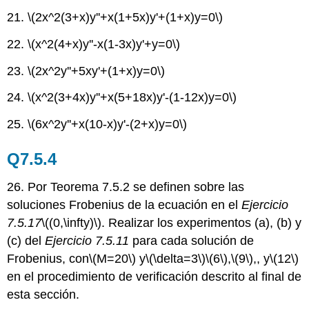
21.
\(2x^2(3+x)y''+x(1+5x)y'+(1+x)y=0\)
22.
\(x^2(4+x)y''-x(1-3x)y'+y=0\)
23.
\(2x^2y''+5xy'+(1+x)y=0\)
24.
\(x^2(3+4x)y''+x(5+18x)y'-(1-12x)y=0\)
25.
\(6x^2y''+x(10-x)y'-(2+x)y=0\)
Q7.5.4
26. Por Teorema 7.5.2 se definen sobre las
soluciones Frobenius de la ecuación en el
Ejercicio
7.5.17
\((0,\infty)\)
. Realizar los experimentos (a), (b) y
(c) del
Ejercicio 7.5.11
para cada solución de
Frobenius, con
\(M=20\)
y
\(\delta=3\)
\(6\)
,
\(9\)
,, y
\(12\)
en el procedimiento de verificación descrito al final de
esta sección.