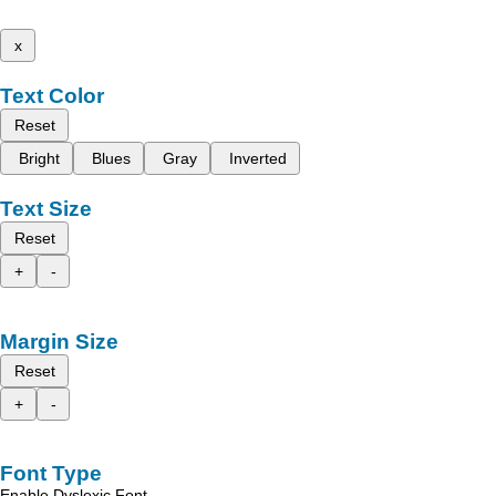
x
Text Color
Reset
Bright
Blues
Gray
Inverted
Text Size
Reset
+
-
Margin Size
Reset
+
-
Font Type
Enable Dyslexic Font