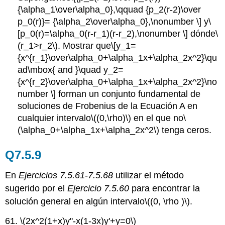
{\alpha_1\over\alpha_0},\qquad {p_2(r-2)\over
p_0(r)}= {\alpha_2\over\alpha_0},\nonumber \]
y
\
[p_0(r)=\alpha_0(r-r_1)(r-r_2),\nonumber \]
dónde
\
(r_1>r_2\)
. Mostrar que
\[y_1=
{x^{r_1}\over\alpha_0+\alpha_1x+\alpha_2x^2}\qu
ad\mbox{ and }\quad y_2=
{x^{r_2}\over\alpha_0+\alpha_1x+\alpha_2x^2}\no
number \]
forman un conjunto fundamental de
soluciones de Frobenius de la Ecuación A en
cualquier intervalo
\((0,\rho)\)
en el que no
\
(\alpha_0+\alpha_1x+\alpha_2x^2\)
tenga ceros.
Q7.5.9
En
Ejercicios 7.5.61-7.5.68
utilizar el método
sugerido por el
Ejercicio 7.5.60
para encontrar la
solución general en algún intervalo
\((0, \rho )\)
.
61.
\(2x^2(1+x)y''-x(1-3x)y'+y=0\)