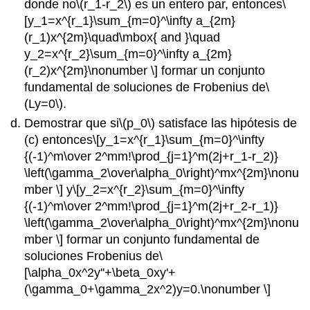
donde no
\(r_1-r_2\)
es un entero par, entonces
\
[y_1=x^{r_1}\sum_{m=0}^\infty a_{2m}
(r_1)x^{2m}\quad\mbox{ and }\quad
y_2=x^{r_2}\sum_{m=0}^\infty a_{2m}
(r_2)x^{2m}\nonumber \]
formar un conjunto
fundamental de soluciones de Frobenius de
\
(Ly=0\)
.
Demostrar que si
\(p_0\)
satisface las hipótesis de
(c) entonces
\[y_1=x^{r_1}\sum_{m=0}^\infty
{(-1)^m\over 2^mm!\prod_{j=1}^m(2j+r_1-r_2)}
\left(\gamma_2\over\alpha_0\right)^mx^{2m}\nonu
mber \]
y
\[y_2=x^{r_2}\sum_{m=0}^\infty
{(-1)^m\over 2^mm!\prod_{j=1}^m(2j+r_2-r_1)}
\left(\gamma_2\over\alpha_0\right)^mx^{2m}\nonu
mber \]
formar un conjunto fundamental de
soluciones Frobenius de
\
[\alpha_0x^2y''+\beta_0xy'+
(\gamma_0+\gamma_2x^2)y=0.\nonumber \]