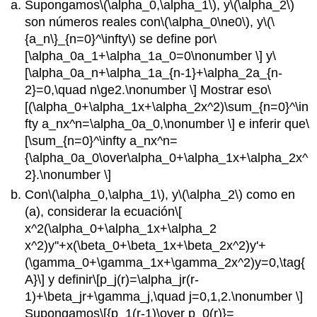
Supongamos
\(\alpha_0,\alpha_1\)
, y
\(\alpha_2\)
son números reales con
\(\alpha_0\ne0\)
, y
\(\
{a_n\}_{n=0}^\infty\)
se define por
\
[\alpha_0a_1+\alpha_1a_0=0\nonumber \]
y
\
[\alpha_0a_n+\alpha_1a_{n-1}+\alpha_2a_{n-
2}=0,\quad n\ge2.\nonumber \]
Mostrar eso
\
[(\alpha_0+\alpha_1x+\alpha_2x^2)\sum_{n=0}^\in
fty a_nx^n=\alpha_0a_0,\nonumber \]
e inferir que
\
[\sum_{n=0}^\infty a_nx^n=
{\alpha_0a_0\over\alpha_0+\alpha_1x+\alpha_2x^
2}.\nonumber \]
Con
\(\alpha_0,\alpha_1\)
, y
\(\alpha_2\)
como en
(a), considerar la ecuación
\[
x^2(\alpha_0+\alpha_1x+\alpha_2
x^2)y''+x(\beta_0+\beta_1x+\beta_2x^2)y'+
(\gamma_0+\gamma_1x+\gamma_2x^2)y=0,\tag{
A}\]
y definir
\[p_j(r)=\alpha_jr(r-
1)+\beta_jr+\gamma_j,\quad j=0,1,2.\nonumber \]
Supongamos
\[{p_1(r-1)\over p_0(r)}=