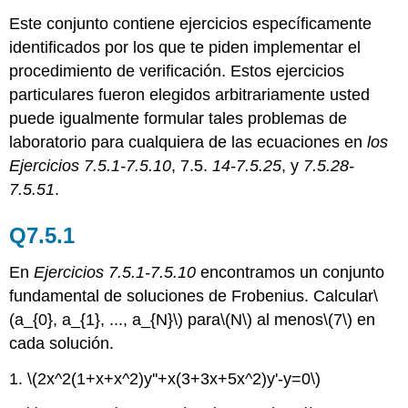
Este conjunto contiene ejercicios específicamente
identificados por los que te piden implementar el
procedimiento de verificación. Estos ejercicios
particulares fueron elegidos arbitrariamente usted
puede igualmente formular tales problemas de
laboratorio para cualquiera de las ecuaciones en
los
Ejercicios 7.5.1-7.5.10
, 7.5.
14-7.5.25
, y
7.5.28-
7.5.51
.
Q7.5.1
En
Ejercicios 7.5.1-7.5.10
encontramos un conjunto
fundamental de soluciones de Frobenius. Calcular
\
(a_{0}, a_{1}, ..., a_{N}\)
para
\(N\)
al menos
\(7\)
en
cada solución.
1.
\(2x^2(1+x+x^2)y''+x(3+3x+5x^2)y'-y=0\)