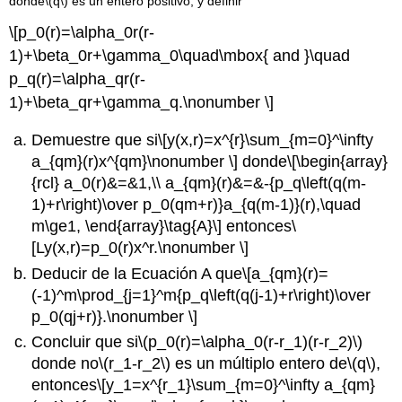
donde
\(q\)
es un entero positivo, y definir
\[p_0(r)=\alpha_0r(r-
1)+\beta_0r+\gamma_0\quad\mbox{ and }\quad
p_q(r)=\alpha_qr(r-
1)+\beta_qr+\gamma_q.\nonumber \]
Demuestre que si
\[y(x,r)=x^{r}\sum_{m=0}^\infty
a_{qm}(r)x^{qm}\nonumber \]
donde
\[\begin{array}
{rcl} a_0(r)&=&1,\\ a_{qm}(r)&=&-{p_q\left(q(m-
1)+r\right)\over p_0(qm+r)}a_{q(m-1)}(r),\quad
m\ge1, \end{array}\tag{A}\]
entonces
\
[Ly(x,r)=p_0(r)x^r.\nonumber \]
Deducir de la Ecuación A que
\[a_{qm}(r)=
(-1)^m\prod_{j=1}^m{p_q\left(q(j-1)+r\right)\over
p_0(qj+r)}.\nonumber \]
Concluir que si
\(p_0(r)=\alpha_0(r-r_1)(r-r_2)\)
donde no
\(r_1-r_2\)
es un múltiplo entero de
\(q\)
,
entonces
\[y_1=x^{r_1}\sum_{m=0}^\infty a_{qm}