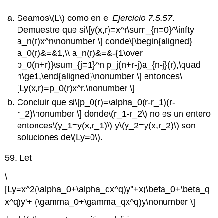
Seamos
\(L\)
como en el
Ejercicio 7.5.57
.
Demuestre que si
\[y(x,r)=x^r\sum_{n=0}^\infty
a_n(r)x^n\nonumber \]
donde
\[\begin{aligned}
a_0(r)&=&1,\\ a_n(r)&=&-{1\over
p_0(n+r)}\sum_{j=1}^n p_j(n+r-j)a_{n-j}(r),\quad
n\ge1,\end{aligned}\nonumber \]
entonces
\
[Ly(x,r)=p_0(r)x^r.\nonumber \]
Concluir que si
\[p_0(r)=\alpha_0(r-r_1)(r-
r_2)\nonumber \]
donde
\(r_1-r_2\)
no es un entero
entonces
\(y_1=y(x,r_1)\)
y
\(y_2=y(x,r_2)\)
son
soluciones de
\(Ly=0\)
.
59. Let
\
[Ly=x^2(\alpha_0+\alpha_qx^q)y''+x(\beta_0+\beta_q
x^q)y'+ (\gamma_0+\gamma_qx^q)y\nonumber \]