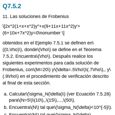
Q7.5.2
11. Las soluciones de Frobenius
\[2x^2(1+x+x^2)y''+x(9+11x+11x^2)y'+
(6+10x+7x^2)y=0\nonumber \]
obtenidos en el Ejemplo 7.5.1 se definen en
\
((0,\rho)\)
, donde
\(\rho\)
se define en el Teorema
7.5.2. Encuentra
\(\rho\)
. Después realice los
siguientes experimentos para cada solución de
Frobenius, con
\(M=20\)
y
\(\delta=.5\rho\)
\(.7\rho\)
,, y
\
(.9\rho\)
en el procedimiento de verificación descrito
al final de esta sección.
Calcular
\(\sigma_N(\delta)\)
(ver Ecuación 7.5.28)
para
\(N=5\)
\(10\)
,,
\(15\)
,...,
\(50\)
.
Encuentra
\(N\)
tal que
\(\sigma_N(\delta)<10^{-5}\)
.
Encuentra
\(N\)
tal que
\(\sigma_N(\delta)