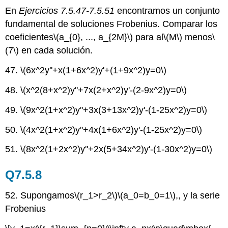
En
Ejercicios 7.5.47-7.5.51
encontramos un conjunto
fundamental de soluciones Frobenius. Comparar los
coeficientes
\(a_{0}, ..., a_{2M}\)
para al
\(M\)
menos
\
(7\)
en cada solución.
47.
\(6x^2y''+x(1+6x^2)y'+(1+9x^2)y=0\)
48.
\(x^2(8+x^2)y''+7x(2+x^2)y'-(2-9x^2)y=0\)
49.
\(9x^2(1+x^2)y''+3x(3+13x^2)y'-(1-25x^2)y=0\)
50.
\(4x^2(1+x^2)y''+4x(1+6x^2)y'-(1-25x^2)y=0\)
51.
\(8x^2(1+2x^2)y''+2x(5+34x^2)y'-(1-30x^2)y=0\)
Q7.5.8
52. Supongamos
\(r_1>r_2\)
\(a_0=b_0=1\)
,, y la serie
Frobenius