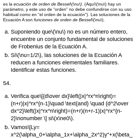
es la
ecuación de orden de Bessel
\(\nu\)
. (Aquí
\(\nu\)
hay un
parámetro, y este uso de “orden” no debe confundirse con su uso
habitual como en “el orden de la ecuación”). Las soluciones de la
Ecuación A son
funciones de orden de Bessel
\(\nu\)
.
Suponiendo que
\(\nu\)
no es un número entero,
encuentre un conjunto fundamental de soluciones
de Frobenius de la Ecuación A.
Si
\(\nu=1/2\)
, las soluciones de la Ecuación A
reducen a funciones elementales familiares.
Identificar estas funciones.
54.
Verifica que
\[{d\over dx}\left(|x|^rx^n\right)=
(n+r)|x|^rx^{n-1}\quad \text{and} \quad {d^2\over
dx^2}\left(|x|^rx^n\right)=(n+r)(n+r-1)|x|^rx^{n-
2}\nonumber \]
si
\(x\ne0\)
.
Vamos
\[Ly=
x^2(\alpha_0+\alpha_1x+\alpha_2x^2)y''+x(\beta_