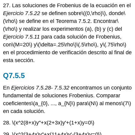
27. Las soluciones de Frobenius de la ecuación en el
Ejercicio 7.5.22
se definen sobre
\((0,\rho)\)
, donde
\
(\rho\)
se define en el Teorema 7.5.2. Encontrar
\
(\rho\)
y realizar los experimentos (a), (b) y (c) del
Ejercicio 7.5.11
para cada solución de Frobenius,
con
\(M=20\)
y
\(\delta=.25\rho\)
\(.5\rho\)
, y
\(.75\rho\)
en el procedimiento de verificación descrito al final de
esta sección.
Q7.5.5
En
Ejercicios 7.5.28- 7.5.32
encontramos un conjunto
fundamental de soluciones Frobenius. Comparar
coeficientes
\(a_{0}, ..., a_{N}\)
para
\(N\)
al menos
\(7\)
en cada solución.
28.
\(x^2(8+x)y''+x(2+3x)y'+(1+x)y=0\)
29.
\(x^2(3+4x)y''+x(11+4x)y'-(3+4x)y=0\)