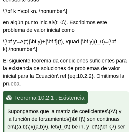
\[\bf k =\col kn. \nonumber\]
en algún punto inicial
\(t_0\)
. Escribimos este
problema de valor inicial como
\[\bf y'=A(t){\bf y}+{\bf f}(t), \quad {\bf y}(t_0)={\bf
k}.\nonumber\]
El siguiente teorema da condiciones suficientes para
la existencia de soluciones de problemas de valor
inicial para la Ecuación\ ref {eq:10.2.2}. Omitimos la
prueba.
Teorema 10.2.1 : Existencia
Supongamos que la matriz de coeficientes
\(A\)
y
la función de forzamiento
\({\bf f}\)
son continuas
en
\((a,b)\)
\((a,b)\)
, let
\(t_0\)
be in, y let
\({\bf k}\)
ser