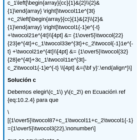
c_1\left[\begin{array}{cc}{1}&{2}\\{2}&
{1}\end{array} \right]\twocol11e^{3t}
+c_2\left[\begin{array}{cc}{1}&{2}\\{2}&
{1}\end{array} \right]\twocol1{-1}e^{-t}
+\twocol21e^{4t}\\[4pt] &= {1\over5}\twocol{22}
{23}e^{4t}+c_1\twocol33e^{3t}+c_2\twocol{-1}1e^{-
t} +\twocol21e^{4t}\\[4pt] &= {1\over5}\twocol{32}
{28}e^{4t}+3c_1\twocol11e^{3t}-
c_2\twocol1{-1}e^{-t} \\[4pt] &={\bf y}'.\end{align*}\]
Solución c
Debemos elegir
\(c_1\)
y
\(c_2\)
en Ecuación\ ref
{eq:10.2.4} para que
\
[{1\over5}\twocol87+c_1\twocol11+c_2\twocol1{-1}
={1\over5}\twocol3{22},\nonumber\]