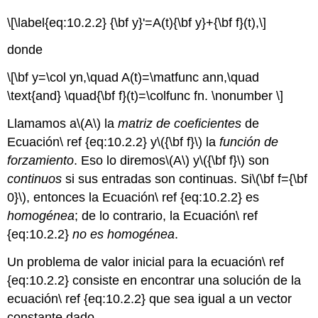
\[\label{eq:10.2.2} {\bf y}'=A(t){\bf y}+{\bf f}(t),\]
donde
\[\bf y=\col yn,\quad A(t)=\matfunc ann,\quad
\text{and} \quad{\bf f}(t)=\colfunc fn. \nonumber \]
Llamamos a
\(A\)
la
matriz de coeficientes
de
Ecuación\ ref {eq:10.2.2} y
\({\bf f}\)
la
función de
forzamiento
. Eso lo diremos
\(A\)
y
\({\bf f}\)
son
continuos
si sus entradas son continuas. Si
\(\bf f={\bf
0}\)
, entonces la Ecuación\ ref {eq:10.2.2} es
homogénea
; de lo contrario, la Ecuación\ ref
{eq:10.2.2}
no es homogénea
.
Un problema de valor inicial para la ecuación\ ref
{eq:10.2.2} consiste en encontrar una solución de la
ecuación\ ref {eq:10.2.2} que sea igual a un vector
constante dado