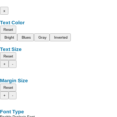
x
Text Color
Reset
Bright
Blues
Gray
Inverted
Text Size
Reset
+
-
Margin Size
Reset
+
-
Font Type
Enable Dyslexic Font