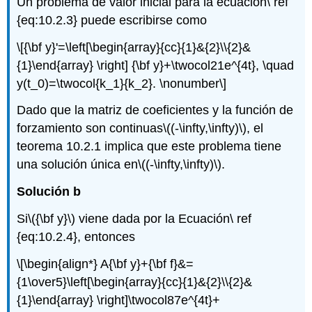
Un problema de valor inicial para la ecuación\ ref
{eq:10.2.3} puede escribirse como
\[{\bf y}'=\left[\begin{array}{cc}{1}&{2}\\{2}&
{1}\end{array} \right] {\bf y}+\twocol21e^{4t}, \quad
y(t_0)=\twocol{k_1}{k_2}. \nonumber\]
Dado que la matriz de coeficientes y la función de
forzamiento son continuas
\((-\infty,\infty)\)
, el
teorema 10.2.1 implica que este problema tiene
una solución única en
\((-\infty,\infty)\)
.
Solución b
Si
\({\bf y}\)
viene dada por la Ecuación\ ref
{eq:10.2.4}, entonces
\[\begin{align*} A{\bf y}+{\bf f}&=
{1\over5}\left[\begin{array}{cc}{1}&{2}\\{2}&
{1}\end{array} \right]\twocol87e^{4t}+