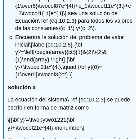
{1\over5}\twocol87e^{4t}+c_1\twocol11e^{3t}+c
_2\twocol1{-1}e^{-t}\]
sea una solución de
Ecuación\ ref {eq:10.2.3} para todos los valores
de las constantes
\(c_1\)
y
\(c_2\)
.
Encuentra la solución del problema de valor
inicial
\[\label{eq:10.2.5} {\bf
y}'=\left[\begin{array}{cc}{1}&{2}\\{2}&
{1}\end{array} \right] {\bf
y}+\twocol21e^{4t},\quad {\bf y}(0)=
{1\over5}\twocol3{22}.\]
Solución a
La ecuación del sistema\ ref {eq:10.2.3} se puede
escribir en forma de matriz como
\[{\bf y}'=\twobytwo1221{\bf
y}+\twocol21e^{4t}.\nonumber\]