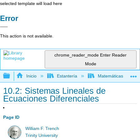
selected template will load here
Error
This action is not available.
chrome_reader_mode
Enter Reader
Mode
Expandir/contraer jerarquía global
Inicio
Estantería
Matemáticas
10.2: Sistemas Lineales de
Ecuaciones Diferenciales
Page ID
William F. Trench
Trinity University