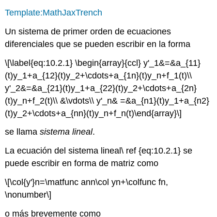
Template:MathJaxTrench
Un sistema de primer orden de ecuaciones
diferenciales que se pueden escribir en la forma
\[\label{eq:10.2.1} \begin{array}{ccl} y'_1&=&a_{11}
(t)y_1+a_{12}(t)y_2+\cdots+a_{1n}(t)y_n+f_1(t)\\
y'_2&=&a_{21}(t)y_1+a_{22}(t)y_2+\cdots+a_{2n}
(t)y_n+f_2(t)\\ &\vdots\\ y'_n& =&a_{n1}(t)y_1+a_{n2}
(t)y_2+\cdots+a_{nn}(t)y_n+f_n(t)\end{array}\]
se llama
sistema lineal
.
La ecuación del sistema lineal\ ref {eq:10.2.1} se
puede escribir en forma de matriz como
\[\col{y'}n=\matfunc ann\col yn+\colfunc fn,
\nonumber\]
o más brevemente como