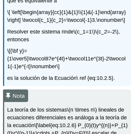
que es equivalente a
\[ \left[\begin{array}{cc}{1}&{1}\\{1}&{-1}\end{array}
\right] \twocol{c_1}{c_2}=\twocol{-1}3.\nonumber\]
Resolver este sistema rinde
\(c_1=1\)
\(c_2=-2\)
,
entonces
\[{\bf y}=
{1\over5}\twocol87e^{4t}+\twocol11e^{3t}-2\twocol
1{-1}e^{-t}\nonumber\]
es la solución de la Ecuación\ ref {eq:10.2.5}.
Nota
La teoría de los sistemas
\(n \times n\)
lineales de
ecuaciones diferenciales es análoga a la teoría de
la ecuación
\[\label{eq:10.2.6} P_{0}(t)y^{(n)}+P_{1}
(t)y^{(n-1)}+\cdots +P_{n}(t)y=F(t)\]
escalar de