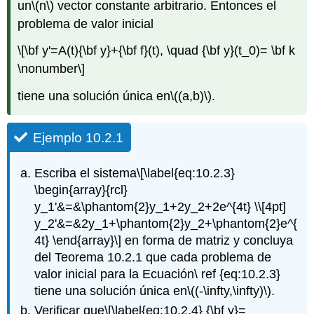
un
\(n\)
vector constante arbitrario. Entonces el
problema de valor inicial
\[\bf y'=A(t){\bf y}+{\bf f}(t), \quad {\bf y}(t_0)= \bf k
\nonumber\]
tiene una solución única en
\((a,b)\)
.
Ejemplo 10.2.1
Escriba el sistema
\[\label{eq:10.2.3}
\begin{array}{rcl}
y_1'&=&\phantom{2}y_1+2y_2+2e^{4t} \\[4pt]
y_2'&=&2y_1+\phantom{2}y_2+\phantom{2}e^{
4t} \end{array}\]
en forma de matriz y concluya
del Teorema 10.2.1 que cada problema de
valor inicial para la Ecuación\ ref {eq:10.2.3}
tiene una solución única en
\((-\infty,\infty)\)
.
Verificar que
\[\label{eq:10.2.4} {\bf y}=