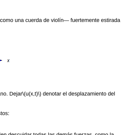
—como una cuerda de violín— fuertemente estirada
no. Dejar
\(u(x,t)\)
denotar el desplazamiento del
tos:
en descuidar todas las demás fuerzas, como la