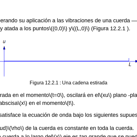
derando su aplicación a las vibraciones de una cuerda 
 y atada a los puntos
\((0,0)\)
y
\((L,0)\)
(Figura 12.2.1 ).
Figura 12.2.1 : Una cadena estirada
berada en el momento
\(t=0\)
, oscilará en el
\(xu\)
plano -pla
 abscisa
\(x\)
en el momento
\(t\)
.
satisface la ecuación de onda bajo los siguientes supues
ud)
\(\rho\)
de la cuerda es constante en toda la cuerda.
 cuerda a lo largo del
\(x\)
eje es tan grande que se pued