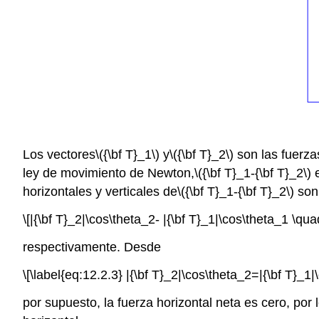
Los vectores
\({\bf T}_1\)
y
\({\bf T}_2\)
son las fuerza
ley de movimiento de Newton,
\({\bf T}_1-{\bf T}_2\)
e
horizontales y verticales de
\({\bf T}_1-{\bf T}_2\)
son
\[|{\bf T}_2|\cos\theta_2- |{\bf T}_1|\cos\theta_1 \qua
respectivamente. Desde
\[\label{eq:12.2.3} |{\bf T}_2|\cos\theta_2=|{\bf T}_1
por supuesto, la fuerza horizontal neta es cero, por