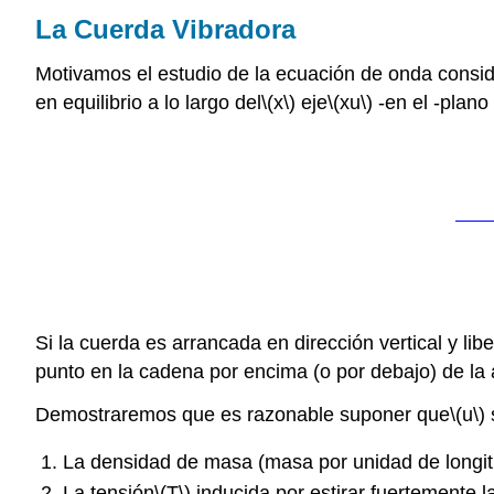
La Cuerda Vibradora
Motivamos el estudio de la ecuación de onda consi
en equilibrio a lo largo del
\(x\)
eje
\(xu\)
-en el -plano
Si la cuerda es arrancada en dirección vertical y li
punto en la cadena por encima (o por debajo) de la
Demostraremos que es razonable suponer que
\(u\)
La densidad de masa (masa por unidad de longit
La tensión
\(T\)
inducida por estirar fuertemente la