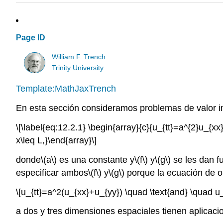
Page ID
William F. Trench
Trinity University
Template:MathJaxTrench
En esta sección consideramos problemas de valor ini
\[\label{eq:12.2.1} \begin{array}{c}{u_{tt}=a^{2}u_{xx
x\leq L,}\end{array}\]
donde
\(a\)
es una constante y
\(f\)
y
\(g\)
se les dan f
especificar ambos
\(f\)
y
\(g\)
porque la ecuación de 
\[u_{tt}=a^2(u_{xx}+u_{yy}) \quad \text{and} \quad 
a dos y tres dimensiones espaciales tienen aplicac