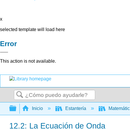
x
selected template will load here
Error
This action is not available.
Buscar
Expandir/contraer jerarquía global
Inicio
Estantería
Matemáti
12.2: La Ecuación de Onda