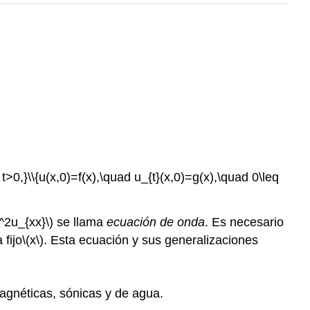
t>0,}\\{u(x,0)=f(x),\quad u_{t}(x,0)=g(x),\quad 0\leq
a^2u_{xx}\)
se llama
ecuación de onda
. Es necesario
fijo
\(x\)
. Esta ecuación y sus generalizaciones
agnéticas, sónicas y de agua.