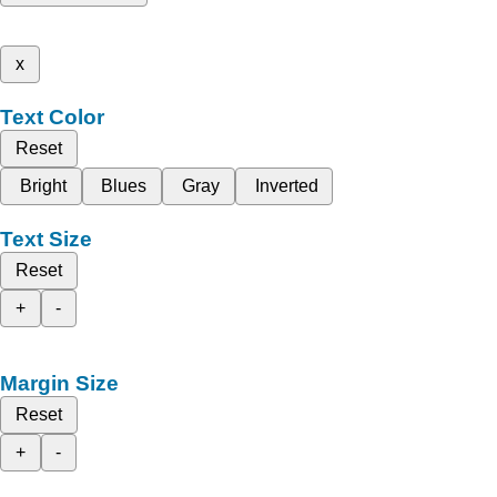
x
Text Color
Reset
Bright
Blues
Gray
Inverted
Text Size
Reset
+
-
Margin Size
Reset
+
-