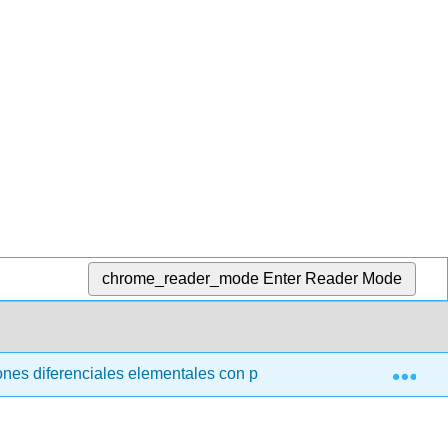
chrome_reader_mode
Enter Reader Mode
Exp
nes diferenciales elementales con problemas de valor límite (t