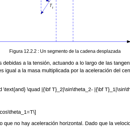
Figura 12.2.2 : Un segmento de la cadena desplazada
s debidas a la tensión, actuando a lo largo de las tang
s igual a la masa multiplicada por la aceleración del 
d \text{and} \quad |{\bf T}_2|\sin\theta_2- |{\bf T}_1|\sin
|\cos\theta_1=T\]
 lo que no hay aceleración horizontal. Dado que la veloci