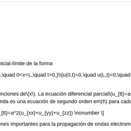
cial-límite de la forma
},\quad 0<x<L,\quad t>0,}\\{u(0,t)=0,\quad u(L,t)=0,\quad 
unciones de
\(x\)
. La ecuación diferencial parcial
\(u_{tt}=
onda es una ecuación de segundo orden en
\(t\)
para cada 
u_{tt}=a^2(u_{xx}+u_{yy}+u_{zz}) \nonumber \]
iones importantes para la propagación de ondas electrom