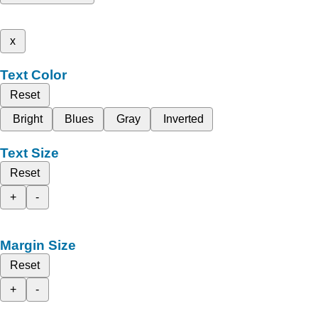
x
Text Color
Reset
Bright
Blues
Gray
Inverted
Text Size
Reset
+
-
Margin Size
Reset
+
-