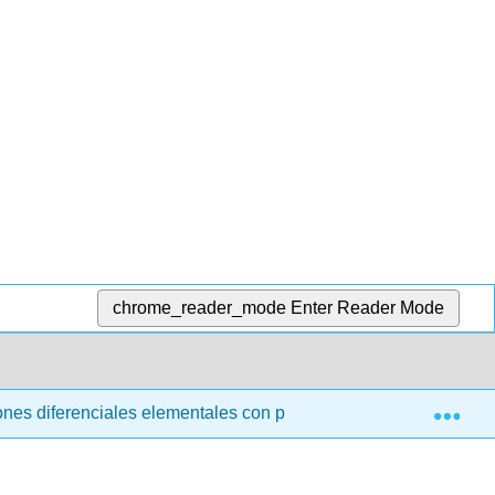
chrome_reader_mode
Enter Reader Mode
Exp
nes diferenciales elementales con problemas de valor límite (t