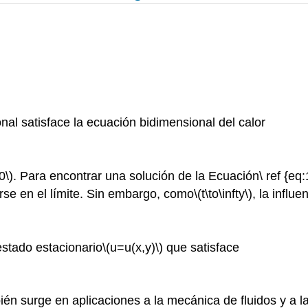
al satisface la ecuación bidimensional del calor
0\)
. Para encontrar una solución de la Ecuación\ ref {eq:
rse en el límite. Sin embargo, como
\(t\to\infty\)
, la influe
estado estacionario
\(u=u(x,y)\)
que satisface
én surge en aplicaciones a la mecánica de fluidos y a la