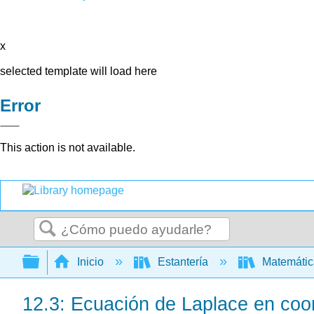
x
selected template will load here
Error
This action is not available.
Buscar
Expandir/contraer jerarquía global
Inicio
Estantería
Matemáti
12.3: Ecuación de Laplace en coo