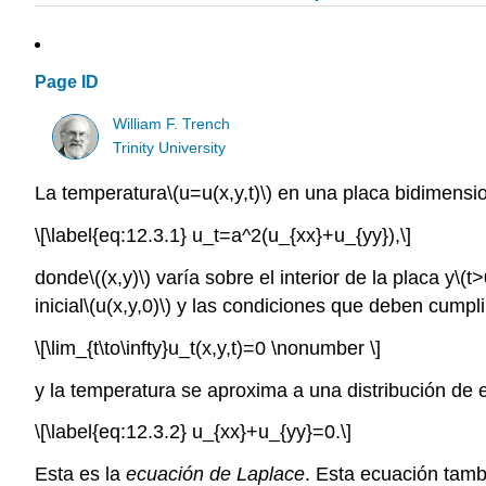
Page ID
William F. Trench
Trinity University
La temperatura
\(u=u(x,y,t)\)
en una placa bidimension
\[\label{eq:12.3.1} u_t=a^2(u_{xx}+u_{yy}),\]
donde
\((x,y)\)
varía sobre el interior de la placa y
\(t>
inicial
\(u(x,y,0)\)
y las condiciones que deben cumpli
\[\lim_{t\to\infty}u_t(x,y,t)=0 \nonumber \]
y la temperatura se aproxima a una distribución de 
\[\label{eq:12.3.2} u_{xx}+u_{yy}=0.\]
Esta es la
ecuación de Laplace
. Esta ecuación tambi