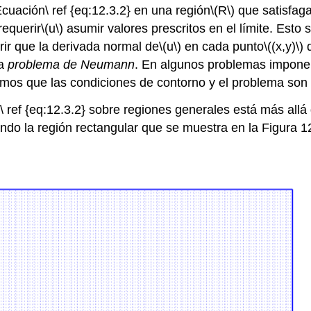
uación\ ref {eq:12.3.2} en una región
\(R\)
que satisfag
requerir
\(u\)
asumir valores prescritos en el límite. Esto 
ir que la derivada normal de
\(u\)
en cada punto
\((x,y)\)
d
ma
problema de Neumann
. En algunos problemas imponemo
mos que las condiciones de contorno y el problema son
 ref {eq:12.3.2} sobre regiones generales está más allá 
o la región rectangular que se muestra en la Figura 12