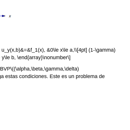
ta u_y(x,b)&=&f_1(x), &0\le x\le a,\\[4pt] (1-\gamma)
 y\le b, \end{array}\nonumber\]
e BVP
\((\alpha,\beta,\gamma,\delta)
aga estas condiciones. Este es un problema de