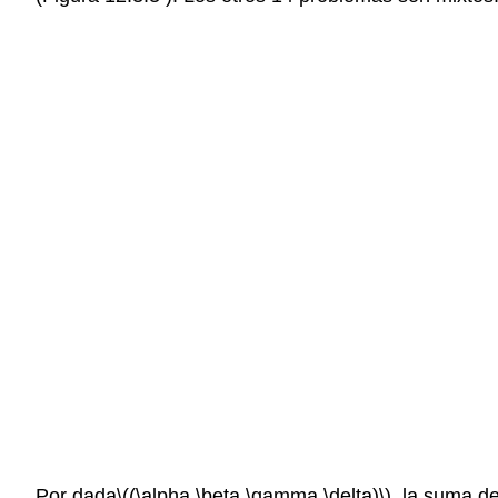
Por dada
\((\alpha,\beta,\gamma,\delta)\)
, la suma d