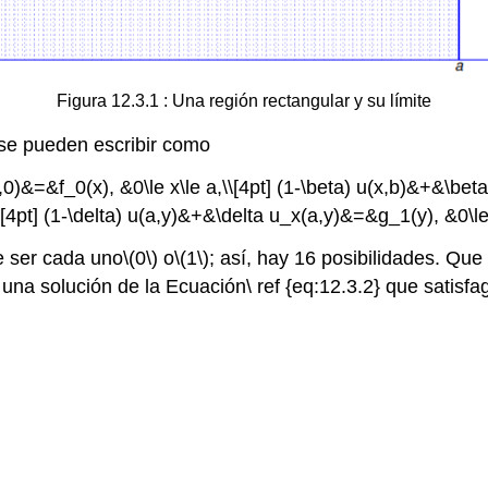
Figura 12.3.1 : Una región rectangular y su límite
 se pueden escribir como
x,0)&=&f_0(x), &0\le x\le a,\\[4pt] (1-\beta) u(x,b)&+&\be
4pt] (1-\delta) u(a,y)&+&\delta u_x(a,y)&=&g_1(y), &0\le
 ser cada uno
\(0\)
o
\(1\)
; así, hay 16 posibilidades. Qu
una solución de la Ecuación\ ref {eq:12.3.2} que satisf
.