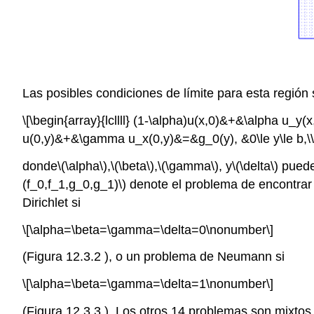
Las posibles condiciones de límite para esta región
\[\begin{array}{lcllll} (1-\alpha)u(x,0)&+&\alpha u_y(
u(0,y)&+&\gamma u_x(0,y)&=&g_0(y), &0\le y\le b,\\[
donde
\(\alpha\)
,
\(\beta\)
,
\(\gamma\)
, y
\(\delta\)
puede
(f_0,f_1,g_0,g_1)\)
denote el problema de encontrar 
Dirichlet si
\[\alpha=\beta=\gamma=\delta=0\nonumber\]
(Figura 12.3.2 ), o un problema de Neumann si
\[\alpha=\beta=\gamma=\delta=1\nonumber\]
(Figura 12.3.3 ). Los otros 14 problemas son mixtos