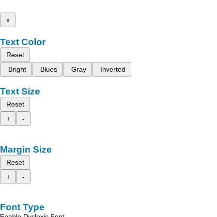
x
Text Color
Reset
Bright
Blues
Gray
Inverted
Text Size
Reset
+
-
Margin Size
Reset
+
-
Font Type
Enable Dyslexic Font