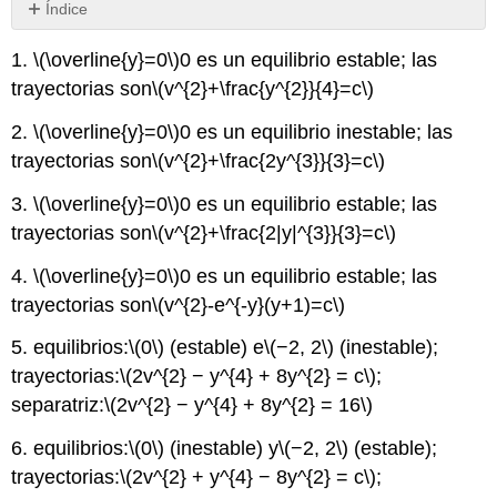
Índice
Sin
encabezados
1.
\(\overline{y}=0\)
0 es un equilibrio estable; las
trayectorias son
\(v^{2}+\frac{y^{2}}{4}=c\)
2.
\(\overline{y}=0\)
0 es un equilibrio inestable; las
trayectorias son
\(v^{2}+\frac{2y^{3}}{3}=c\)
3.
\(\overline{y}=0\)
0 es un equilibrio estable; las
trayectorias son
\(v^{2}+\frac{2|y|^{3}}{3}=c\)
4.
\(\overline{y}=0\)
0 es un equilibrio estable; las
trayectorias son
\(v^{2}-e^{-y}(y+1)=c\)
5. equilibrios:
\(0\)
(estable) e
\(−2, 2\)
(inestable);
trayectorias:
\(2v^{2} − y^{4} + 8y^{2} = c\)
;
separatriz:
\(2v^{2} − y^{4} + 8y^{2} = 16\)
6. equilibrios:
\(0\)
(inestable) y
\(−2, 2\)
(estable);
trayectorias:
\(2v^{2} + y^{4} − 8y^{2} = c\)
;