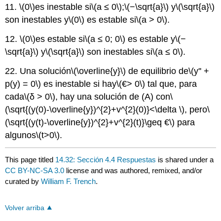
11.
\(0\)
es inestable si
\(a ≤ 0\)
;
\(−\sqrt{a}\)
y
\(\sqrt{a}\)
son inestables y
\(0\)
es estable si
\(a > 0\)
.
12.
\(0\)
es estable si
\(a ≤ 0; 0\)
es estable y
\(−
\sqrt{a}\)
y
\(\sqrt{a}\)
son inestables si
\(a ≤ 0\)
.
22. Una solución
\(\overline{y}\)
de equilibrio de
\(y'' +
p(y) = 0\)
es inestable si hay
\(€> 0\)
tal que, para
cada
\(δ > 0\)
, hay una solución de (A) con
\
(\sqrt{(y(0)-\overline{y})^{2}+v^{2}(0)}<\delta \)
, pero
\
(\sqrt{(y(t)-\overline{y})^{2}+v^{2}(t)}\geq €\)
para
algunos
\(t>0\)
.
This page titled
14.32: Sección 4.4 Respuestas
is shared under a
CC BY-NC-SA 3.0
license and was authored, remixed, and/or
curated by
William F. Trench
.
Volver arriba