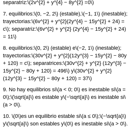
separatriz:
\(2v^{2} + y^{4} − 8y^{2} =0\)
7. equilibrios:
\(0, −2, 2\)
(estable),
\(−1, 1\)
(inestable);
trayectorias:
\(6v^{2} + y^{2}(2y^{4} − 15y^{2} + 24) =
c\)
; separatriz:
\(6v^{2} + y^{2} (2y^{4} − 15y^{2} + 24)
= 11\)
8. equilibrios:
\(0, 2\)
(estable) e
\(−2, 1\)
(inestable);
trayectorias:
\(30v^{2} + y^{2}(12y^{3} − 15y^{2} − 80y
+ 120) = c\)
; separatrices:
\(30v^{2} + y^{2} (12y^{3} −
15y^{2} − 80y + 120) = 496\)
y
\(30v^{2} + y^{2}
(12y^{3} − 15y^{2} − 80y + 120) = 37\)
9. No hay equilibrios si
\(a < 0; 0\)
es inestable si
\(a =
0\)
;
\(\sqrt{a}\)
es estable y
\(−\sqrt{a}\)
es inestable si
\
(a > 0\)
.
10.
\(0\)
es un equilibrio estable si
\(a ≤ 0\)
;
\(−\sqrt{a}\)
y
\(\sqrt{a}\)
son estables y
\(0\)
es inestable si
\(a > 0\)
.