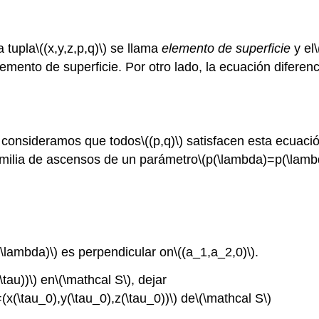
a tupla
\((x,y,z,p,q)\)
se llama
elemento de superficie
y el
\
lemento de superficie. Por otro lado, la ecuación diferenc
i consideramos que todos
\((p,q)\)
satisfacen esta ecuació
amilia de ascensos de un parámetro
\(p(\lambda)=p(\lambd
(\lambda)\)
es perpendicular on
\((a_1,a_2,0)\)
.
\tau))\)
en
\(\mathcal S\)
, dejar
=(x(\tau_0),y(\tau_0),z(\tau_0))\)
de
\(\mathcal S\)