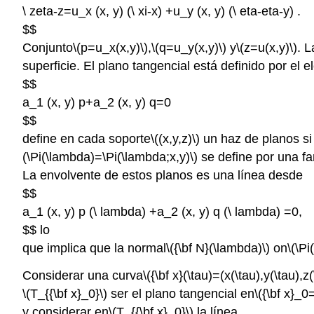
\ zeta-z=u_x (x, y) (\ xi-x) +u_y (x, y) (\ eta-eta-y) .
$$
Conjunto
\(p=u_x(x,y)\)
,
\(q=u_y(x,y)\)
y
\(z=u(x,y)\)
. L
superficie. El plano tangencial está definido por el e
$$
a_1 (x, y) p+a_2 (x, y) q=0
$$
define en cada soporte
\((x,y,z)\)
un haz de planos s
(\Pi(\lambda)=\Pi(\lambda;x,y)\)
se define por una f
La envolvente de estos planos es una línea desde
$$
a_1 (x, y) p (\ lambda) +a_2 (x, y) q (\ lambda) =0,
$$ lo
que implica que la normal
\({\bf N}(\lambda)\)
on
\(\Pi
Considerar una curva
\({\bf x}(\tau)=(x(\tau),y(\tau),z(
\(T_{{\bf x}_0}\)
ser el plano tangencial en
\({\bf x}_0
y considerar en
\(T_{{\bf x}_0}\)
la línea