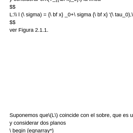
$$
L:\\ l (\ sigma) = {\ bf x} _0+\ sigma {\ bf x} '(\ tau_0)
$$
ver Figura 2.1.1.
Suponemos que
\(L\)
coincide con el sobre, que es u
y considerar dos planos
\ begin {eqnarray*}