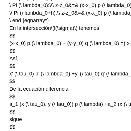
\ Pi (\ lambda_0):\\\ z-z_0&=& (x-x_0) p (\ lambda_0
\\ Pi (\ lambda_0+h):\\ z-z_0&=& (x-x_0) p (\ lambd
\ end {eqnarray*}
En la intersección
\(l(\sigma)\)
tenemos
$$
(x-x_0) p (\ lambda_0) + (y-y_0) q (\ lambda_0) =( 
$$
Así,
$$
x' (\ tau_0) p' (\ lambda_0) +y' (\ tau_0) q' (\ lambda
$$
De la ecuación diferencial
$$
a_1 (x (\ tau_0), y (\ tau_0)) p (\ lambda) +a_2 (x (\ 
$$
sigue
$$