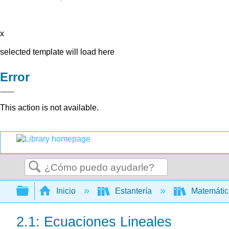
x
selected template will load here
Error
This action is not available.
Buscar
Expandir/contraer jerarquía global
Inicio
Estantería
Matemáti
2.1: Ecuaciones Lineales