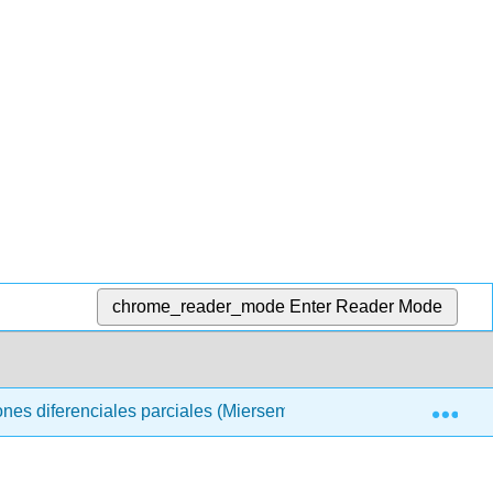
chrome_reader_mode
Enter Reader Mode
Exp
ones diferenciales parciales (Miersemann)
2: Ecuacio