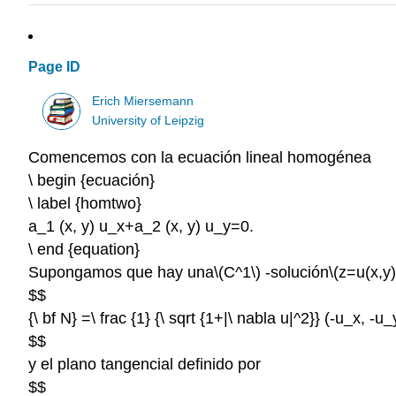
Page ID
Erich Miersemann
University of Leipzig
Comencemos con la ecuación lineal homogénea
\ begin {ecuación}
\ label {homtwo}
a_1 (x, y) u_x+a_2 (x, y) u_y=0.
\ end {equation}
Supongamos que hay una
\(C^1\)
-solución
\(z=u(x,y)
$$
{\ bf N} =\ frac {1} {\ sqrt {1+|\ nabla u|^2}} (-u_x, -u_
$$
y el plano tangencial definido por
$$