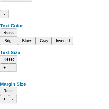
x
Text Color
Reset
Bright
Blues
Gray
Inverted
Text Size
Reset
+
-
Margin Size
Reset
+
-