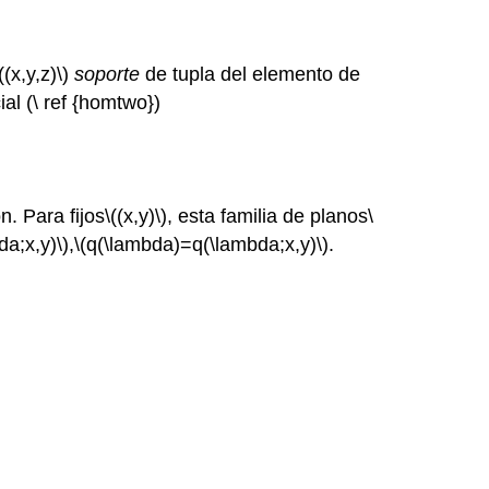
((x,y,z)\)
soporte
de tupla del elemento de
ial (\ ref {homtwo})
n. Para fijos
\((x,y)\)
, esta familia de planos
\
a;x,y)\)
,
\(q(\lambda)=q(\lambda;x,y)\)
.