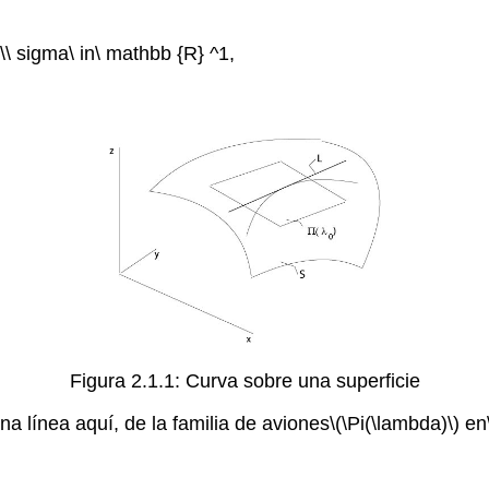
,\\\ sigma\ in\ mathbb {R} ^1,
Figura 2.1.1: Curva sobre una superficie
na línea aquí, de la familia de aviones
\(\Pi(\lambda)\)
en