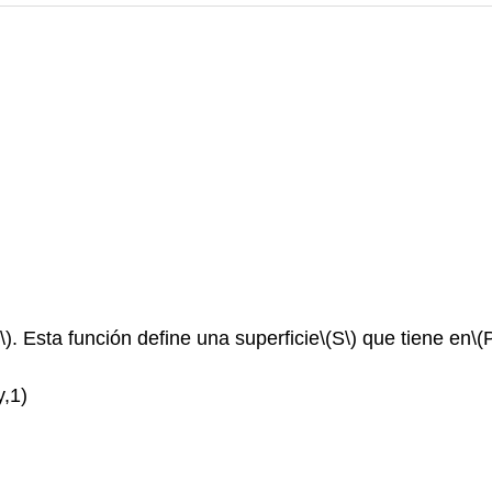
\)
. Esta función define una superficie
\(S\)
que tiene en
\(
y,1)