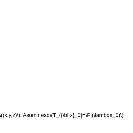
\((x,y,z)\)
. Asumir eso
\(T_{{\bf x}_0}=\Pi(\lambda_0)\)