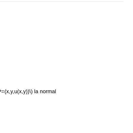
P=(x,y,u(x,y))\)
la normal