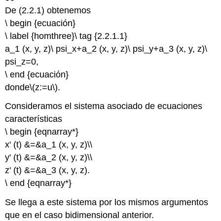
De (2.2.1) obtenemos
\ begin {ecuación}
\ label {homthree}\ tag {2.2.1.1}
a_1 (x, y, z)\ psi_x+a_2 (x, y, z)\ psi_y+a_3 (x, y, z)\
psi_z=0,
\ end {ecuación}
donde
\(z:=u\)
.
Consideramos el sistema asociado de ecuaciones
características
\ begin {eqnarray*}
x' (t) &=&a_1 (x, y, z)\\
y' (t) &=&a_2 (x, y, z)\\
z' (t) &=&a_3 (x, y, z).
\ end {eqnarray*}
Se llega a este sistema por los mismos argumentos
que en el caso bidimensional anterior.