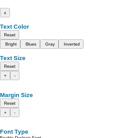
x
Text Color
Reset
Bright
Blues
Gray
Inverted
Text Size
Reset
+
-
Margin Size
Reset
+
-
Font Type
Enable Dyslexic Font