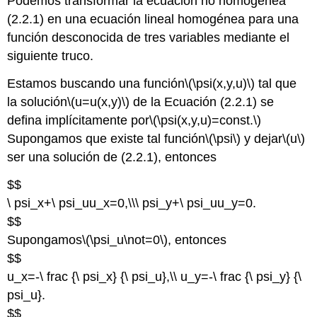
Podemos transformar la ecuación no homogénea
(2.2.1) en una ecuación lineal homogénea para una
función desconocida de tres variables mediante el
siguiente truco.
Estamos buscando una función
\(\psi(x,y,u)\)
tal que
la solución
\(u=u(x,y)\)
de la Ecuación (2.2.1) se
defina implícitamente por
\(\psi(x,y,u)=const.\)
Supongamos que existe tal función
\(\psi\)
y dejar
\(u\)
ser una solución de (2.2.1), entonces
$$
\ psi_x+\ psi_uu_x=0,\\\ psi_y+\ psi_uu_y=0.
$$
Supongamos
\(\psi_u\not=0\)
, entonces
$$
u_x=-\ frac {\ psi_x} {\ psi_u},\\ u_y=-\ frac {\ psi_y} {\
psi_u}.
$$