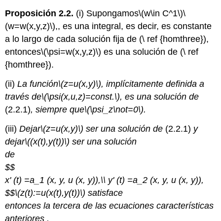
Proposición 2.2.
(i) Supongamos
\(w\in C^1\)
\
(w=w(x,y,z)\)
,, es una integral, es decir, es constante
a lo largo de cada solución fija de (\ ref {homthree}),
entonces
\(\psi=w(x,y,z)\)
es una solución de (\ ref
{homthree}).
(ii)
La función
\(z=u(x,y)\)
, implícitamente definida a
través de
\(\psi(x,u,z)=const.\)
, es una solución de
(2.2.1)
, siempre que
\(\psi_z\not=0\)
.
(iii)
Dejar
\(z=u(x,y)\)
ser una solución de
(2.2.1)
y
dejar
\((x(t),y(t))\)
ser una solución
de
$$
x' (t) =a_1 (x, y, u (x, y)),\\ y' (t) =a_2 (x, y, u (x, y)),
$$
\(z(t):=u(x(t),y(t))\)
satisface
entonces la tercera de las ecuaciones características
anteriores .