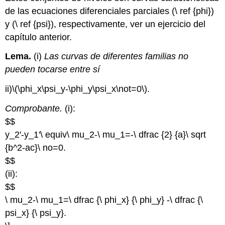
de las ecuaciones diferenciales parciales (\ ref {phi})
y (\ ref {psi}), respectivamente, ver un ejercicio del
capítulo anterior.
Lema.
(i)
Las curvas de diferentes familias no
pueden tocarse entre sí
ii)
\(\phi_x\psi_y-\phi_y\psi_x\not=0\)
.
Comprobante.
(i):
$$
y_2'-y_1'\ equiv\ mu_2-\ mu_1=-\ dfrac {2} {a}\ sqrt
{b^2-ac}\ no=0.
$$
(ii):
$$
\ mu_2-\ mu_1=\ dfrac {\ phi_x} {\ phi_y} -\ dfrac {\
psi_x} {\ psi_y}.