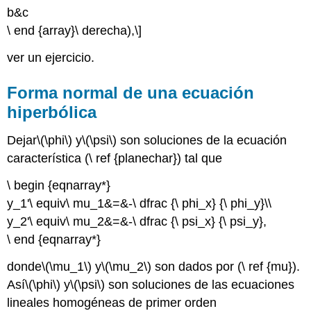
b&c
\ end {array}\ derecha),\]
ver un ejercicio.
Forma normal de una ecuación
hiperbólica
Dejar
\(\phi\)
y
\(\psi\)
son soluciones de la ecuación
característica (\ ref {planechar}) tal que
\ begin {eqnarray*}
y_1'\ equiv\ mu_1&=&-\ dfrac {\ phi_x} {\ phi_y}\\
y_2'\ equiv\ mu_2&=&-\ dfrac {\ psi_x} {\ psi_y},
\ end {eqnarray*}
donde
\(\mu_1\)
y
\(\mu_2\)
son dados por (\ ref {mu}).
Así
\(\phi\)
y
\(\psi\)
son soluciones de las ecuaciones
lineales homogéneas de primer orden