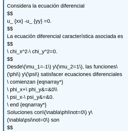
Considera la ecuación diferencial
$$
u_ {xx} -u_ {yy} =0.
$$
La ecuación diferencial característica asociada es
$$
\ chi_x^2-\ chi_y^2=0.
$$
Desde
\(\mu_1=-1\)
y
\(\mu_2=1\)
, las funciones
\
(\phi\)
y
\(\psi\)
satisfacer ecuaciones diferenciales
\ comienzan {eqnarray*}
\ phi_x+\ phi_y&=&0\\
\ psi_x-\ psi_y&=&0.
\ end {eqnarray*}
Soluciones con
\(\nabla\phi\not=0\)
y
\
(\nabla\psi\not=0\)
son
$$