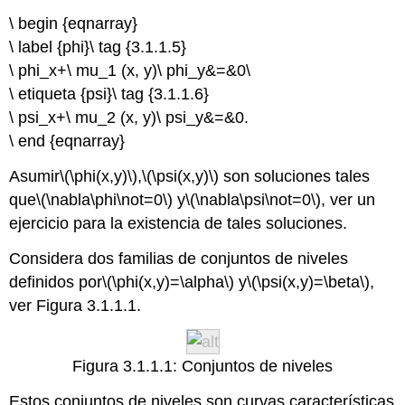
\ begin {eqnarray}
\ label {phi}\ tag {3.1.1.5}
\ phi_x+\ mu_1 (x, y)\ phi_y&=&0\
\ etiqueta {psi}\ tag {3.1.1.6}
\ psi_x+\ mu_2 (x, y)\ psi_y&=&0.
\ end {eqnarray}
Asumir
\(\phi(x,y)\)
,
\(\psi(x,y)\)
son soluciones tales
que
\(\nabla\phi\not=0\)
y
\(\nabla\psi\not=0\)
, ver un
ejercicio para la existencia de tales soluciones.
Considera dos familias de conjuntos de niveles
definidos por
\(\phi(x,y)=\alpha\)
y
\(\psi(x,y)=\beta\)
,
ver Figura 3.1.1.1.
Figura 3.1.1.1: Conjuntos de niveles
Estos conjuntos de niveles son curvas características