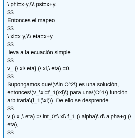
\ phi=x-y,\\\ psi=x+y.
$$
Entonces el mapeo
$$
\ xi=x-y,\\\ eta=x+y
$$
lleva a la ecuación simple
$$
v_ {\ xi\ eta} (\ xi,\ eta) =0.
$$
Supongamos que
\(v\in C^2\)
es una solución,
entonces
\(v_\xi=f_1(\xi)\)
para una
\(C^1\)
función
arbitraria
\(f_1(\xi)\)
. De ello se desprende
$$
v (\ xi,\ eta) =\ int_0^\ xi\ f_1 (\ alpha)\ d\ alpha+g (\
eta),
$$