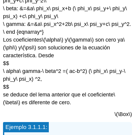
phi_y+c\ phi_y^2\\
\ beta: &=&a\ phi_x\ psi_x+b (\ phi_x\ psi_y+\ phi_y\
psi_x) +c\ phi_y\ psi_y\
\ gamma: &=&a\ psi_x^2+2b\ psi_x\ psi_y+c\ psi_y^2.
\ end {eqnarray*}
Los coeficientes
\(\alpha\)
y
\(\gamma\)
son cero ya
\
(\phi\)
y
\(\psi\)
son soluciones de la ecuación
característica. Desde
$$
\ alpha\ gamma-\ beta^2 =( ac-b^2) (\ phi_x\ psi_y-\
phi_y\ psi_x) ^2,
$$
se deduce del lema anterior que el coeficiente
\
(\beta\)
es diferente de cero.
\(\Box\)
Ejemplo 3.1.1.1: