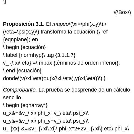
\]
\(\Box\)
Proposición 3.1.
El
mapeo
\(\xi=\phi(x,y)\)
,
\
(\eta=\psi(x,y)\)
transforma la ecuación (\ ref
{eqnplane}) en
\ begin {ecuación}
\ label {normhyp}\ tag {3.1.1.7}
v_ {\ xi\ eta} =\ mbox {términos de orden inferior},
\ end {ecuación}
donde
\(v(\xi,\eta)=u(x(\xi,\eta),y(\xi,\eta))\)
.}
Comprobante.
La prueba se desprende de un cálculo
sencillo.
\ begin {eqnarray*}
u_x&=&v_\ xi\ phi_x+v_\ eta\ psi_x\\
u_y&=&v_\ xi\ phi_y+v_\ eta\ psi_y\\
u_ {xx} &=&v_ {\ xi\ xi}\ phi_x^2+2v_ {\ xi\} eta\ phi_x\