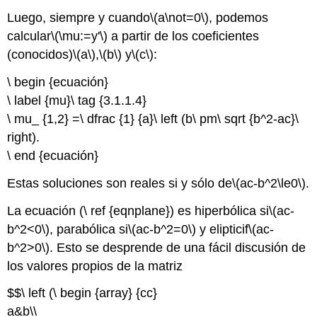
Luego, siempre y cuando
\(a\not=0\)
, podemos
calcular
\(\mu:=y'\)
a partir de los coeficientes
(conocidos)
\(a\)
,
\(b\)
y
\(c\)
:
\ begin {ecuación}
\ label {mu}\ tag {3.1.1.4}
\ mu_ {1,2} =\ dfrac {1} {a}\ left (b\ pm\ sqrt {b^2-ac}\
right).
\ end {ecuación}
Estas soluciones son reales si y sólo de
\(ac-b^2\le0\)
.
La ecuación (\ ref {eqnplane}) es hiperbólica si
\(ac-
b^2<0\)
, parabólica si
\(ac-b^2=0\)
y elipticif
\(ac-
b^2>0\)
. Esto se desprende de una fácil discusión de
los valores propios de la matriz
$$\ left (\ begin {array} {cc}
a&b\\