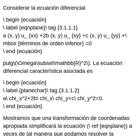
Considerar la ecuación diferencial
\ begin {ecuación}
\ label {eqnplane}\ tag {3.1.1.1}
a (x, y) u_ {xx} +2b (x, y) u_ {xy} +c (x, y) u_ {yy} +\
mbox {términos de orden inferior} =0
\ end {ecuación}
pulg
\(\Omega\subset\mathbb{R}^2\)
. La ecuación
diferencial característica asociada es
\ begin {ecuación}
\ label {planechar}\ tag {3.1.1.2}
a\ chi_x^2+2b\ chi_x\ chi_y+c\ chi_y^2=0.
\ end {ecuación}
Mostramos que una transformación de coordenadas
apropiada simplificará la ecuación
(\ ref {eqnplane}) a
veces de tal manera que podamos resolver la