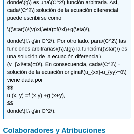
donde
\(g\)
es una
\(C^2\)
función arbitraria. Así,
cada
\(C^2\)
solución de la ecuación diferencial
puede escribirse como
\((\star)\)
\(v(\xi,\eta)=f(\xi)+g(\eta)\)
,
donde
\(f,\ g\in C^2\)
. Por otro lado, para
\(C^2\)
las
funciones arbitrarias
\(f\)
,
\(g\)
la función
\((\star)\)
es
una solución de la ecuación diferencial
\
(v_{\xi\eta}=0\)
. En consecuencia, cada
\(C^2\)
-
solución de la ecuación original
\(u_{xx}-u_{yy}=0\)
viene dada por
$$
u (x, y) =f (x-y) +g (x+y),
$$
donde
\(f,\ g\in C^2\)
.
Colaboradores y Atribuciones