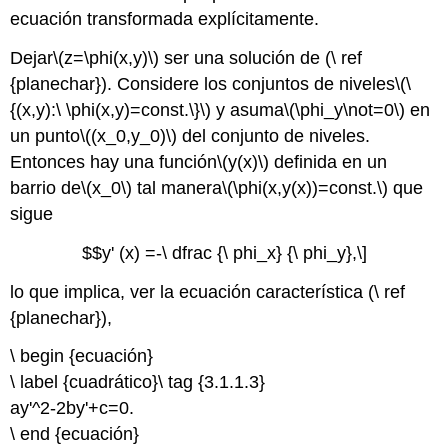
ecuación transformada explícitamente.
Dejar
\(z=\phi(x,y)\)
ser una solución de (\ ref
{planechar}). Considere los conjuntos de niveles
\(\
{(x,y):\ \phi(x,y)=const.\}\)
y asuma
\(\phi_y\not=0\)
en
un punto
\((x_0,y_0)\)
del conjunto de niveles.
Entonces hay una función
\(y(x)\)
definida en un
barrio de
\(x_0\)
tal manera
\(\phi(x,y(x))=const.\)
que
sigue
$$y' (x) =-\ dfrac {\ phi_x} {\ phi_y},\]
lo que implica, ver la ecuación característica (\ ref
{planechar}),
\ begin {ecuación}
\ label {cuadrático}\ tag {3.1.1.3}
ay'^2-2by'+c=0.
\ end {ecuación}