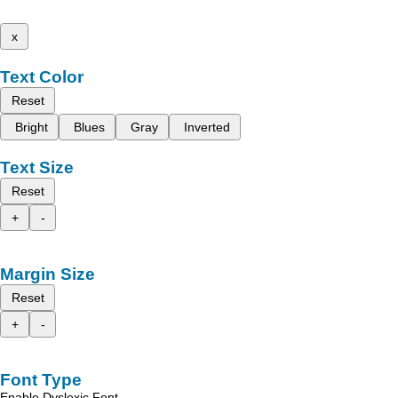
x
Text Color
Reset
Bright
Blues
Gray
Inverted
Text Size
Reset
+
-
Margin Size
Reset
+
-
Font Type
Enable Dyslexic Font