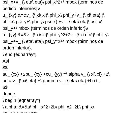
psi_x+v_ {\ eta\ eta}\ psi_x^2+\ mbox {términos de
pedido inferiores}\\
u_ {xy} &=&v_ {\ xi\ xi}\ phi_x\ phi_y+v_ {\ xi\ eta} (\
phi_x\ psi_y+\ phi_y\ psi_x) +v_ {\ eta\ eta}\ psi_x\
psi_y+\ mbox {términos de orden inferior}\\
u_ {yy} &=&v_ {\ xi\ xi}\ phi_y^2+2v_ {\ xi eta\}\ phi_y\
psi_y+v_ {\ eta\ eta}\ psi_y^2+\ mbox {términos de
orden inferior}.
\ end {eqnarray*}
Así
$$
au_ {xx} +2bu_ {xy} +cu_ {yy} =\ alpha v_ {\ xi\ xi} +2\
beta v_ {\ xi\ eta} +\ gamma v_ {\ eta\ eta} +l.o.t.,
$$
donde
\ begin {eqnarray*}
\ alpha: &=&a\ phi_x^2+2b\ phi_x2+2b\ phi_x\