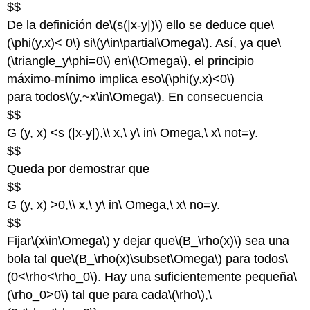
$$
De la definición de
\(s(|x-y|)\)
ello se deduce que
\
(\phi(y,x)< 0\)
si
\(y\in\partial\Omega\)
. Así, ya que
\
(\triangle_y\phi=0\)
en
\(\Omega\)
, el principio
máximo-mínimo implica eso
\(\phi(y,x)<0\)
para todos
\(y,~x\in\Omega\)
. En consecuencia
$$
G (y, x) <s (|x-y|),\\ x,\ y\ in\ Omega,\ x\ not=y.
$$
Queda por demostrar que
$$
G (y, x) >0,\\ x,\ y\ in\ Omega,\ x\ no=y.
$$
Fijar
\(x\in\Omega\)
y dejar que
\(B_\rho(x)\)
sea una
bola tal que
\(B_\rho(x)\subset\Omega\)
para todos
\
(0<\rho<\rho_0\)
. Hay una suficientemente pequeña
\
(\rho_0>0\)
tal que para cada
\(\rho\)
,
\