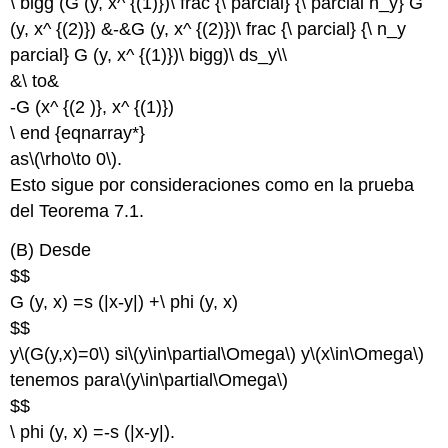
\ bigg (G (y, x^ {(1)})\ frac {\ parcial} {\ parcial n_y} G
(y, x^ {(2)}) &-&G (y, x^ {(2)})\ frac {\ parcial} {\ n_y
parcial} G (y, x^ {(1)})\ bigg)\ ds_y\\
&\ to&
-G (x^ {(2 )}, x^ {(1)})
\ end {eqnarray*}
as
\(\rho\to 0\)
.
Esto sigue por consideraciones como en la prueba
del Teorema 7.1.
(B) Desde
$$
G (y, x) =s (|x-y|) +\ phi (y, x)
$$
y
\(G(y,x)=0\)
si
\(y\in\partial\Omega\)
y
\(x\in\Omega\)
tenemos para
\(y\in\partial\Omega\)
$$
\ phi (y, x) =-s (|x-y|).