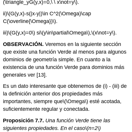
(\triangle_yG(y,x)=0,\ \ x\not=y\)
.
ii)
\(G(y,x)-s(|x-y|)\in C^2(\Omega)\cap
C(\overline{\Omega})\)
.
iii)
\(G(y,x)=0\)
si
\(y\in\partial\Omega\)
,
\(x\not=y\)
.
OBSERVACIÓN.
Veremos en la siguiente sección
que existe una función Verde al menos para algunos
dominios de geometría simple. En cuanto a la
existencia de una función Verde para dominios más
generales ver [13].
Es un dato interesante que obtenemos de (i) - (iii) de
la definición anterior dos propiedades más
importantes, siempre que
\(\Omega\)
esté acotada,
suficientemente regular y conectada.
Proposición 7.7.
Una función Verde tiene las
siguientes propiedades. En el caso
\(n=2\)