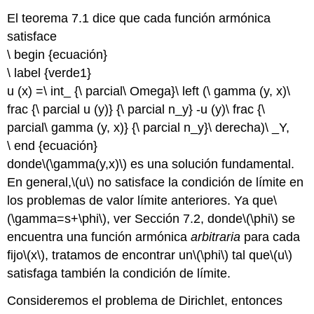
El teorema 7.1 dice que cada función armónica
satisface
\ begin {ecuación}
\ label {verde1}
u (x) =\ int_ {\ parcial\ Omega}\ left (\ gamma (y, x)\
frac {\ parcial u (y)} {\ parcial n_y} -u (y)\ frac {\
parcial\ gamma (y, x)} {\ parcial n_y}\ derecha)\ _Y,
\ end {ecuación}
donde
\(\gamma(y,x)\)
es una solución fundamental.
En general,
\(u\)
no satisface la condición de límite en
los problemas de valor límite anteriores. Ya que
\
(\gamma=s+\phi\)
, ver Sección 7.2, donde
\(\phi\)
se
encuentra una función armónica
arbitraria
para cada
fijo
\(x\)
, tratamos de encontrar un
\(\phi\)
tal que
\(u\)
satisfaga también la condición de límite.
Consideremos el problema de Dirichlet, entonces