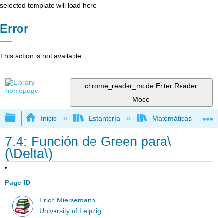
selected template will load here
Error
This action is not available.
chrome_reader_mode
Enter Reader
Mode
Expandir/contraer jerarquía global
Inicio
Estantería
Matemáticas
7.4: Función de Green para\
(\Delta\)
Page ID
Erich Miersemann
University of Leipzig