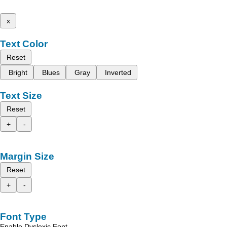
x
Text Color
Reset
Bright
Blues
Gray
Inverted
Text Size
Reset
+
-
Margin Size
Reset
+
-
Font Type
Enable Dyslexic Font