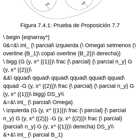
Figura 7.4.1: Prueba de Proposición 7.7
\ begin {eqnarray*}
0&=&\ int_ {\ parcial\ izquierda (\ Omega\ setmenos (\
overline {B_1}\ copa\ overline {B_2})\ derecha)}
\ bigg (G (y, x^ {(1)})\ frac {\ parcial} {\ parcial n_y} G
(y, x^ {(2)})\
&&\ qquad\ qquad\ qquad\ qquad\ qquad\ qquad\
qquad -G (y, x^ {(2)})\ frac {\ parcial} {\ parcial n_y} G
(y, x^ {(1)})\ bigg) DS_y\\
&=&\ int_ {\ parcial\ Omega}
\ izquierda (G (y, x^ {(1)})\ frac {\ parcial} {\ parcial
n_y} G (y, x^ {(2)}) -G (y, x^ {(2)})\ frac {\ parcial}
{parcial\ n_y} G (y, x^ {(1)})\ derecha) DS_y\\
&+&\ int_ {\ parcial B_1}