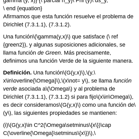
gamma (y, x)} {\ parcial n_y}\ Phi (y)\ ds_y,
\ end {equation}
Afirmamos que esta función resuelve el problema de
Dirichlet (7.3.1.1), (7.3.1.2).
Una función
\(\gamma(y,x)\)
que satisface (\ ref
{green2}), y algunas suposiciones adicionales, se
llama función
de Green
. Más precisamente,
definimos una función Verde de la siguiente manera.
Definición.
Una función
\(G(y,x)\)
,
\(y,\
x\in\overline{\Omega}\)
,
\(x\not= y\)
, se llama
función
verde
asociada a
\(\Omega\)
y al problema de
Dirichlet (7.3.1.1), (7.3.1.2) si para fijo
\(x\in\Omega\)
,
es decir consideramos
\(G(y,x)\)
como una función de
\
(y\)
, las siguientes propiedades se mantienen:
(i)
\(G(y,x)\in C^2(\Omega\setminus\{x\})\cap
C(\overline{\Omega}\setminus\{x\})\)
,
\