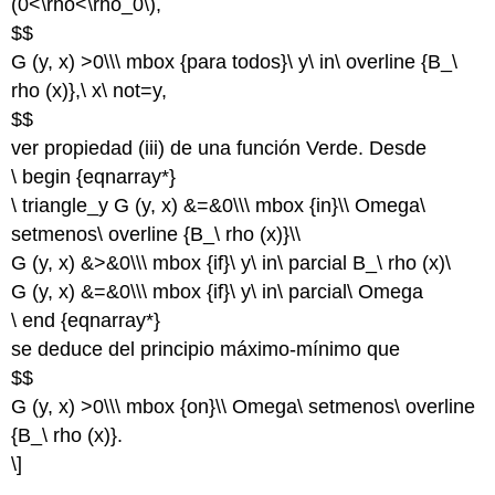
(0<\rho<\rho_0\)
,
$$
G (y, x) >0\\\ mbox {para todos}\ y\ in\ overline {B_\
rho (x)},\ x\ not=y,
$$
ver propiedad (iii) de una función Verde. Desde
\ begin {eqnarray*}
\ triangle_y G (y, x) &=&0\\\ mbox {in}\\ Omega\
setmenos\ overline {B_\ rho (x)}\\
G (y, x) &>&0\\\ mbox {if}\ y\ in\ parcial B_\ rho (x)\
G (y, x) &=&0\\\ mbox {if}\ y\ in\ parcial\ Omega
\ end {eqnarray*}
se deduce del principio máximo-mínimo que
$$
G (y, x) >0\\\ mbox {on}\\ Omega\ setmenos\ overline
{B_\ rho (x)}.
\]