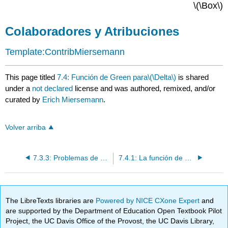
\(\Box\)
Colaboradores y Atribuciones
Template:ContribMiersemann
This page titled
7.4: Función de Green para\(\Delta\)
is shared
under a
not declared
license and was authored, remixed, and/or
curated by
Erich Miersemann
.
Volver arriba
7.3.3: Problemas de Valor Límite: Problema de Valor de Límite Mixto
7.4.1: La función de Green para una bola
The LibreTexts libraries are
Powered by NICE CXone Expert
and
are supported by the Department of Education Open Textbook Pilot
Project, the UC Davis Office of the Provost, the UC Davis Library,