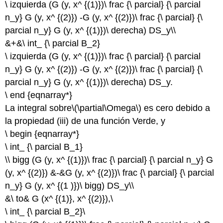
\ izquierda (G (y, x^ {(1)})\ frac {\ parcial} {\ parcial
n_y} G (y, x^ {(2)}) -G (y, x^ {(2)})\ frac {\ parcial} {\
parcial n_y} G (y, x^ {(1)})\ derecha) DS_y\\
&+&\ int_ {\ parcial B_2}
\ izquierda (G (y, x^ {(1)})\ frac {\ parcial} {\ parcial
n_y} G (y, x^ {(2)}) -G (y, x^ {(2)})\ frac {\ parcial} {\
parcial n_y} G (y, x^ {(1)})\ derecha) DS_y.
\ end {eqnarray*}
La integral sobre
\(\partial\Omega\)
es cero debido a
la propiedad (iii) de una función Verde, y
\ begin {eqnarray*}
\ int_ {\ parcial B_1}
\\ bigg (G (y, x^ {(1)})\ frac {\ parcial} {\ parcial n_y} G
(y, x^ {(2)}) &-&G (y, x^ {(2)})\ frac {\ parcial} {\ parcial
n_y} G (y, x^ {(1 )})\ bigg) DS_y\\
&\ to& G (x^ {(1)}, x^ {(2)}),\
\ int_ {\ parcial B_2}\