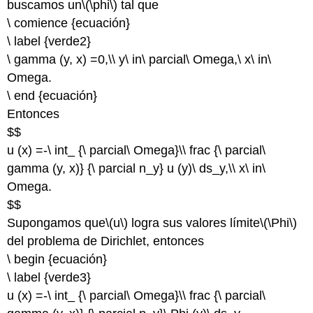
buscamos un
\(\phi\)
tal que
\ comience {ecuación}
\ label {verde2}
\ gamma (y, x) =0,\\ y\ in\ parcial\ Omega,\ x\ in\
Omega.
\ end {ecuación}
Entonces
$$
u (x) =-\ int_ {\ parcial\ Omega}\\ frac {\ parcial\
gamma (y, x)} {\ parcial n_y} u (y)\ ds_y,\\ x\ in\
Omega.
$$
Supongamos que
\(u\)
logra sus valores límite
\(\Phi\)
del problema de Dirichlet, entonces
\ begin {ecuación}
\ label {verde3}
u (x) =-\ int_ {\ parcial\ Omega}\\ frac {\ parcial\