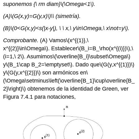
suponemos {\ rm diam}
\(\Omega<1\)
.
(A)
\(G(x,y)=G(y,x)\)
\\ (simetría).
(B)
\(0<G(x,y)<s(|x-y|), \ \ x,\ y\in\Omega,\ x\not=y\)
.
Comprobante.
(A) Vamos
\(x^{(1)},\
x^{(2)}\in\Omega\)
. Establecer
\(B_i=B_\rho(x^{(i)})\)
,
\
(i=1,\ 2\)
. Asumimos
\(\overline{B_i}\subset\Omega\)
y
\(B_1\cap B_2=\emptyset\)
. Dado que
\(G(y,x^{(1)})\)
y
\(G(y,x^{(2)})\)
son armónicos en
\
(\Omega\setminus\left(\overline{B_1}\cup\overline{B_
2}\right)\)
obtenemos de la identidad de Green, ver
Figura 7.4.1 para notaciones,