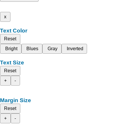
x
Text Color
Reset
Bright
Blues
Gray
Inverted
Text Size
Reset
+
-
Margin Size
Reset
+
-