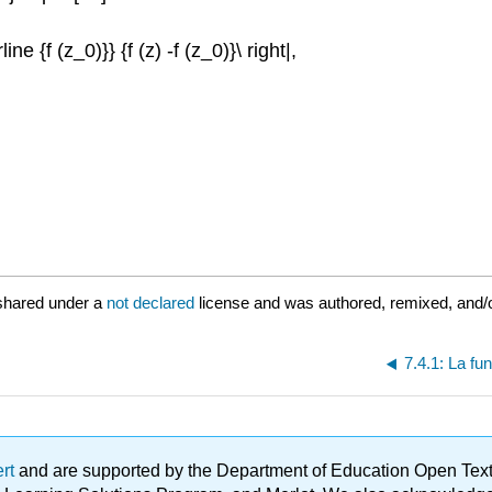
line {f (z_0)}} {f (z) -f (z_0)}\ right|,
shared under a
not declared
license and was authored, remixed, and/
7.4.1: La fu
ert
and are supported by the Department of Education Open Textbo