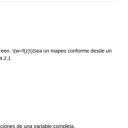
Green.
\(w=f(z)\)
Sea un mapeo conforme desde un
.4.2.1
unciones de una variable compleja,