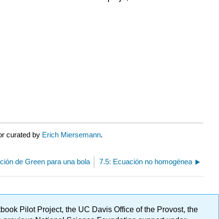
or curated by
Erich Miersemann
.
nción de Green para una bola
7.5: Ecuación no homogénea
ok Pilot Project, the UC Davis Office of the Provost, the