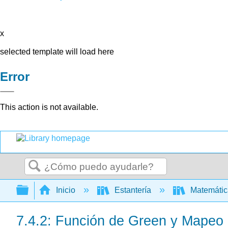
x
selected template will load here
Error
This action is not available.
Buscar
Expandir/contraer jerarquía global
Inicio
Estantería
Matemáti
7.4.2: Función de Green y Mapeo