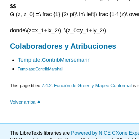
$$
G (z, z_0) =\ frac {1} {2\ pi}\ ln\ left|\ frac {1-f (z)\ over
donde
\(z=x_1+ix_2\)
,
\(z_0=y_1+iy_2\)
.
Colaboradores y Atribuciones
Template:ContribMiersemann
Template:ContribMarshall
This page titled
7.4.2: Función de Green y Mapeo Conformal
is 
Volver arriba
The LibreTexts libraries are
Powered by NICE CXone Exp