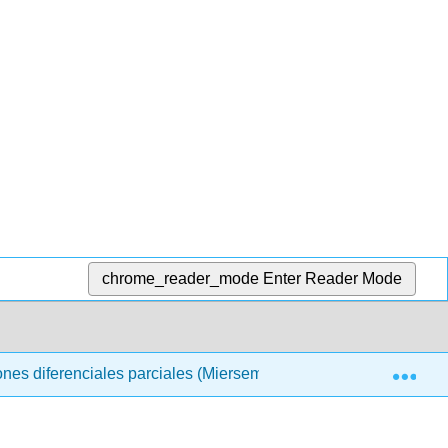
chrome_reader_mode
Enter Reader Mode
Exp
ones diferenciales parciales (Miersemann)
7: Ecuacio