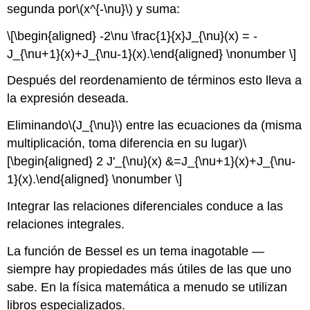
segunda por
\(x^{-\nu}\)
y suma:
\[\begin{aligned} -2\nu \frac{1}{x}J_{\nu}(x) = -
J_{\nu+1}(x)+J_{\nu-1}(x).\end{aligned} \nonumber \]
Después del reordenamiento de términos esto lleva a
la expresión deseada.
Eliminando
\(J_{\nu}\)
entre las ecuaciones da (misma
multiplicación, toma diferencia en su lugar)
\
[\begin{aligned} 2 J'_{\nu}(x) &=J_{\nu+1}(x)+J_{\nu-
1}(x).\end{aligned} \nonumber \]
Integrar las relaciones diferenciales conduce a las
relaciones integrales.
La función de Bessel es un tema inagotable —
siempre hay propiedades más útiles de las que uno
sabe. En la física matemática a menudo se utilizan
libros especializados.