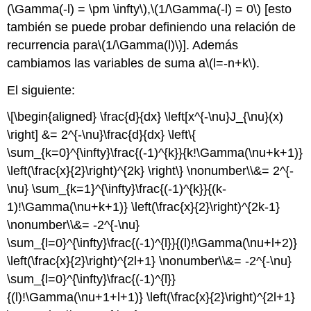
(\Gamma(-l) = \pm \infty\)
,
\(1/\Gamma(-l) = 0\)
[esto
también se puede probar definiendo una relación de
recurrencia para
\(1/\Gamma(l)\)
]. Además
cambiamos las variables de suma a
\(l=-n+k\)
.
El siguiente:
\[\begin{aligned} \frac{d}{dx} \left[x^{-\nu}J_{\nu}(x)
\right] &= 2^{-\nu}\frac{d}{dx} \left\{
\sum_{k=0}^{\infty}\frac{(-1)^{k}}{k!\Gamma(\nu+k+1)}
\left(\frac{x}{2}\right)^{2k} \right\} \nonumber\\&= 2^{-
\nu} \sum_{k=1}^{\infty}\frac{(-1)^{k}}{(k-
1)!\Gamma(\nu+k+1)} \left(\frac{x}{2}\right)^{2k-1}
\nonumber\\&= -2^{-\nu}
\sum_{l=0}^{\infty}\frac{(-1)^{l}}{(l)!\Gamma(\nu+l+2)}
\left(\frac{x}{2}\right)^{2l+1} \nonumber\\&= -2^{-\nu}
\sum_{l=0}^{\infty}\frac{(-1)^{l}}
{(l)!\Gamma(\nu+1+l+1)} \left(\frac{x}{2}\right)^{2l+1}