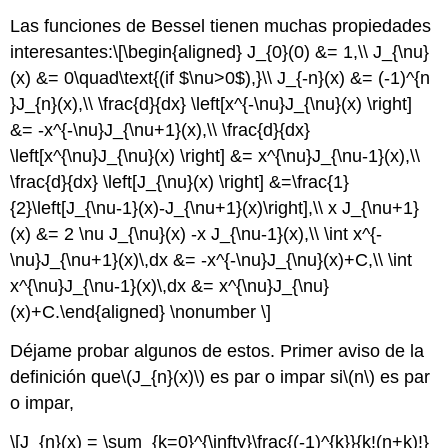
Las funciones de Bessel tienen muchas propiedades
interesantes:
\[\begin{aligned} J_{0}(0) &= 1,\\ J_{\nu}
(x) &= 0\quad\text{(if $\nu>0$),}\\ J_{-n}(x) &= (-1)^{n
}J_{n}(x),\\ \frac{d}{dx} \left[x^{-\nu}J_{\nu}(x) \right]
&= -x^{-\nu}J_{\nu+1}(x),\\ \frac{d}{dx}
\left[x^{\nu}J_{\nu}(x) \right] &= x^{\nu}J_{\nu-1}(x),\\
\frac{d}{dx} \left[J_{\nu}(x) \right] &=\frac{1}
{2}\left[J_{\nu-1}(x)-J_{\nu+1}(x)\right],\\ x J_{\nu+1}
(x) &= 2 \nu J_{\nu}(x) -x J_{\nu-1}(x),\\ \int x^{-
\nu}J_{\nu+1}(x)\,dx &= -x^{-\nu}J_{\nu}(x)+C,\\ \int
x^{\nu}J_{\nu-1}(x)\,dx &= x^{\nu}J_{\nu}
(x)+C.\end{aligned} \nonumber \]
Déjame probar algunos de estos. Primer aviso de la
definición que
\(J_{n}(x)\)
es par o impar si
\(n\)
es par
o impar,
\[J_{n}(x) = \sum_{k=0}^{\infty}\frac{(-1)^{k}}{k!(n+k)!}