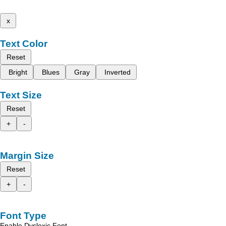
x
Text Color
Reset
Bright
Blues
Gray
Inverted
Text Size
Reset
+
-
Margin Size
Reset
+
-
Font Type
Enable Dyslexic Font