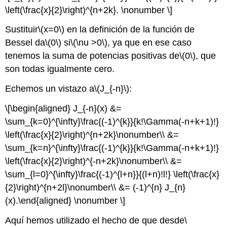
\left(\frac{x}{2}\right)^{n+2k}. \nonumber \]
Sustituir
\(x=0\)
en la definición de la función de
Bessel da
\(0\)
si
\(\nu >0\)
, ya que en ese caso
tenemos la suma de potencias positivas de
\(0\)
, que
son todas igualmente cero.
Echemos un vistazo a
\(J_{-n}\)
:
\[\begin{aligned} J_{-n}(x) &=
\sum_{k=0}^{\infty}\frac{(-1)^{k}}{k!\Gamma(-n+k+1)!}
\left(\frac{x}{2}\right)^{n+2k}\nonumber\\ &=
\sum_{k=n}^{\infty}\frac{(-1)^{k}}{k!\Gamma(-n+k+1)!}
\left(\frac{x}{2}\right)^{-n+2k}\nonumber\\ &=
\sum_{l=0}^{\infty}\frac{(-1)^{l+n}}{(l+n)!l!} \left(\frac{x}
{2}\right)^{n+2l}\nonumber\\ &= (-1)^{n} J_{n}
(x).\end{aligned} \nonumber \]
Aquí hemos utilizado el hecho de que desde
\