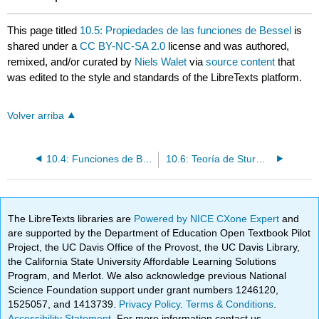
This page titled
10.5: Propiedades de las funciones de Bessel
is
shared under a
CC BY-NC-SA 2.0
license and was authored,
remixed, and/or curated by
Niels Walet
via
source content
that
was edited to the style and standards of the LibreTexts platform.
Volver arriba
10.4: Funciones de Bessel de Orden General
10.6: Teoría de Sturm-Liouville
The LibreTexts libraries are
Powered by NICE CXone Expert
and
are supported by the Department of Education Open Textbook Pilot
Project, the UC Davis Office of the Provost, the UC Davis Library,
the California State University Affordable Learning Solutions
Program, and Merlot. We also acknowledge previous National
Science Foundation support under grant numbers 1246120,
1525057, and 1413739.
Privacy Policy
.
Terms & Conditions
.
Accessibility Statement
. For more information contact us