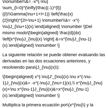
\nonumber\\&= -x^{-\nu}
\sum_{l=0}^{\infty}\frac{(-1)^{l}}
{(l)!\Gamma(\nu+1+l+1)} \left(\frac{x}
{2}\right)^{2l+\nu+1} \nonumber\\&= -x^{-
\nu}J_{\nu+1}(x).\end{aligned} \nonumber \]
Del
mismo modo
\[\begin{aligned} \frac{d}{dx}
\left[x^{\nu}J_{\nu}(x) \right] &=x^{\nu}J_{\nu-1}
(x).\end{aligned} \nonumber \]
La siguiente relación se puede obtener evaluando las
derivadas en las dos ecuaciones anteriores, y
resolviendo para
\(J_{\nu}(x)\)
:
\[\begin{aligned} x^{-\nu}J'_{\nu}(x)-\nu x^{-\nu-
1}J_{\nu}(x)&= -x^{-\nu}J_{\nu+1}(x),\\ x^{\nu}J_{\nu}
(x)+\nu x^{\nu-1}J_{\nu}(x)&=x^{\nu}J_{\nu-1}
(x).\end{aligned} \nonumber \]
Multiplica la primera ecuación por
\(x^{\nu}\)
y la