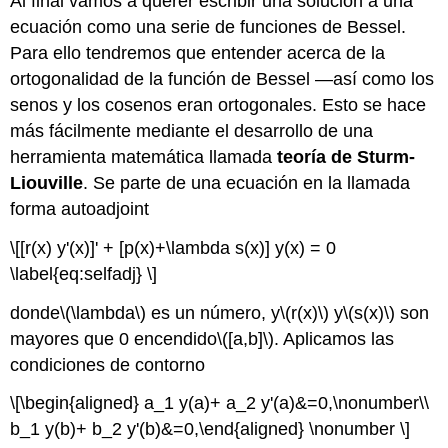
Al final vamos a querer escribir una solución a una
ecuación como una serie de funciones de Bessel.
Para ello tendremos que entender acerca de la
ortogonalidad de la función de Bessel —así como los
senos y los cosenos eran ortogonales. Esto se hace
más fácilmente mediante el desarrollo de una
herramienta matemática llamada
teoría de Sturm-
Liouville
. Se parte de una ecuación en la llamada
forma autoadjoint
\[[r(x) y'(x)]' + [p(x)+\lambda s(x)] y(x) = 0
\label{eq:selfadj} \]
donde
\(\lambda\)
es un número, y
\(r(x)\)
y
\(s(x)\)
son
mayores que 0 encendido
\([a,b]\)
. Aplicamos las
condiciones de contorno
\[\begin{aligned} a_1 y(a)+ a_2 y'(a)&=0,\nonumber\\
b_1 y(b)+ b_2 y'(b)&=0,\end{aligned} \nonumber \]