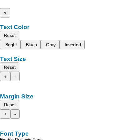
x
Text Color
Reset
Bright
Blues
Gray
Inverted
Text Size
Reset
+
-
Margin Size
Reset
+
-
Font Type
Enable Dyslexic Font