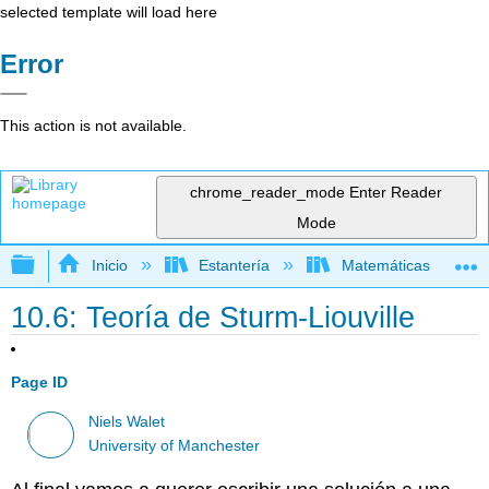
selected template will load here
Error
This action is not available.
chrome_reader_mode
Enter Reader
Mode
Expandir/contraer jerarquía global
Inicio
Estantería
Matemáticas
10.6: Teoría de Sturm-Liouville
Page ID
Niels Walet
University of Manchester