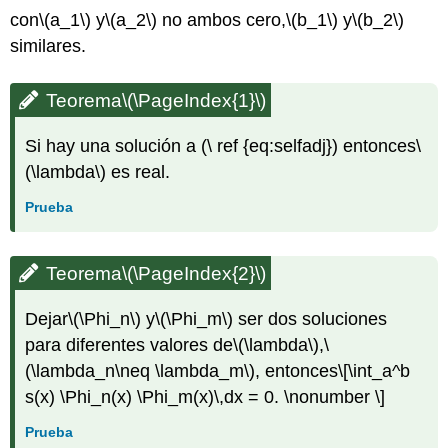
con
\(a_1\)
y
\(a_2\)
no ambos cero,
\(b_1\)
y
\(b_2\)
similares.
Teorema
\(\PageIndex{1}\)
Si hay una solución a (\ ref {eq:selfadj}) entonces
\
(\lambda\)
es real.
Prueba
Teorema
\(\PageIndex{2}\)
Dejar
\(\Phi_n\)
y
\(\Phi_m\)
ser dos soluciones
para diferentes valores de
\(\lambda\)
,
\
(\lambda_n\neq \lambda_m\)
, entonces
\[\int_a^b
s(x) \Phi_n(x) \Phi_m(x)\,dx = 0. \nonumber \]
Prueba