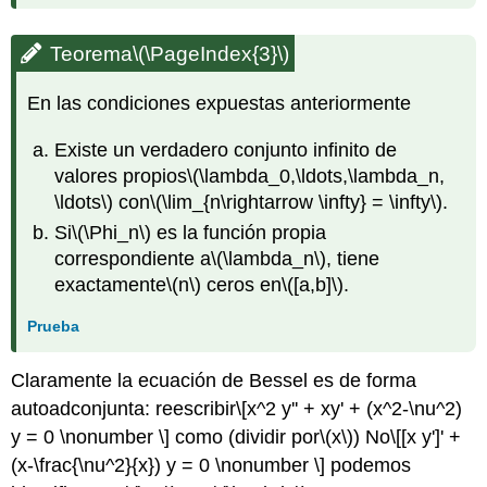
Teorema
\(\PageIndex{3}\)
En las condiciones expuestas anteriormente
Existe un verdadero conjunto infinito de
valores propios
\(\lambda_0,\ldots,\lambda_n,
\ldots\)
con
\(\lim_{n\rightarrow \infty} = \infty\)
.
Si
\(\Phi_n\)
es la función propia
correspondiente a
\(\lambda_n\)
, tiene
exactamente
\(n\)
ceros en
\([a,b]\)
.
Prueba
Claramente la ecuación de Bessel es de forma
autoadconjunta: reescribir
\[x^2 y'' + xy' + (x^2-\nu^2)
y = 0 \nonumber \]
como (dividir por
\(x\)
) No
\[[x y']' +
(x-\frac{\nu^2}{x}) y = 0 \nonumber \]
podemos