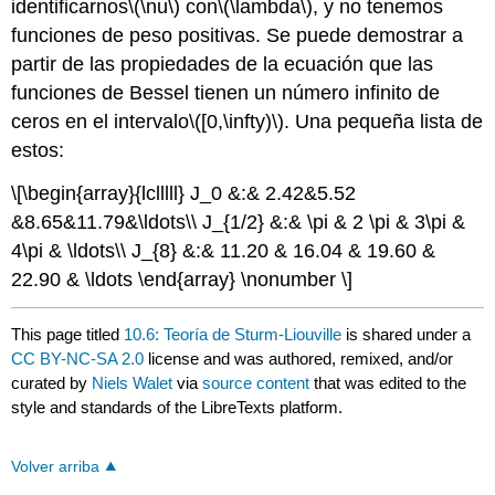
identificarnos
\(\nu\)
con
\(\lambda\)
, y no tenemos
funciones de peso positivas. Se puede demostrar a
partir de las propiedades de la ecuación que las
funciones de Bessel tienen un número infinito de
ceros en el intervalo
\([0,\infty)\)
. Una pequeña lista de
estos:
\[\begin{array}{lclllll} J_0 &:& 2.42&5.52
&8.65&11.79&\ldots\\ J_{1/2} &:& \pi & 2 \pi & 3\pi &
4\pi & \ldots\\ J_{8} &:& 11.20 & 16.04 & 19.60 &
22.90 & \ldots \end{array} \nonumber \]
This page titled
10.6: Teoría de Sturm-Liouville
is shared under a
CC BY-NC-SA 2.0
license and was authored, remixed, and/or
curated by
Niels Walet
via
source content
that was edited to the
style and standards of the LibreTexts platform.
Volver arriba