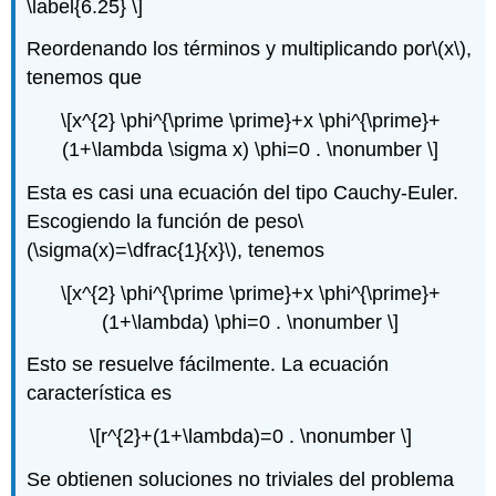
\label{6.25} \]
Reordenando los términos y multiplicando por
\(x\)
,
tenemos que
\[x^{2} \phi^{\prime \prime}+x \phi^{\prime}+
(1+\lambda \sigma x) \phi=0 . \nonumber \]
Esta es casi una ecuación del tipo Cauchy-Euler.
Escogiendo la función de peso
\
(\sigma(x)=\dfrac{1}{x}\)
, tenemos
\[x^{2} \phi^{\prime \prime}+x \phi^{\prime}+
(1+\lambda) \phi=0 . \nonumber \]
Esto se resuelve fácilmente. La ecuación
característica es
\[r^{2}+(1+\lambda)=0 . \nonumber \]
Se obtienen soluciones no triviales del problema