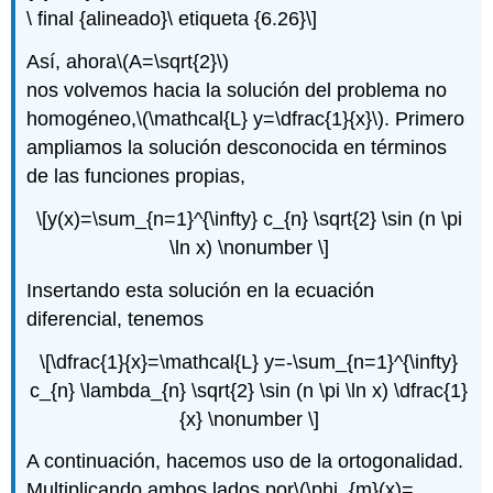
\ final {alineado}\ etiqueta {6.26}\]
Así, ahora
\(A=\sqrt{2}\)
nos volvemos hacia la solución del problema no
homogéneo,
\(\mathcal{L} y=\dfrac{1}{x}\)
. Primero
ampliamos la solución desconocida en términos
de las funciones propias,
\[y(x)=\sum_{n=1}^{\infty} c_{n} \sqrt{2} \sin (n \pi
\ln x) \nonumber \]
Insertando esta solución en la ecuación
diferencial, tenemos
\[\dfrac{1}{x}=\mathcal{L} y=-\sum_{n=1}^{\infty}
c_{n} \lambda_{n} \sqrt{2} \sin (n \pi \ln x) \dfrac{1}
{x} \nonumber \]
A continuación, hacemos uso de la ortogonalidad.
Multiplicando ambos lados por
\(\phi_{m}(x)=