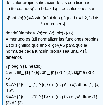
del valor propio satisfaciendo las condiciones
límite cuando
\(\lambda>-1\)
. Las soluciones son
\[\phi_{n}(x)=A \sin (n \pi \ln x), \quad n=1,2, \ldots
\nonumber \]
donde
\(\lambda_{n}=n^{2} \pi^{2}-1\)
A menudo es útil normalizar las funciones propias.
Esto significa que uno elige
\(A\)
para que la
norma de cada función propia sea una. Así,
tenemos
\ [\ begin {alineado}
1 &=\ int_ {1} ^ {e}\ phi_ {n} (x) ^ {2}\ sigma (x) d
x\\
&=A^ {2}\ int_ {1} ^ {e}\ sin (n\ pi\ ln x)\ dfrac {1} {x}
d x\\
&=A^ {2}\ int_ {0} ^ {1}\ sin (n\ pi y) d y=\ dfrac {1}
{2} A^ {2}