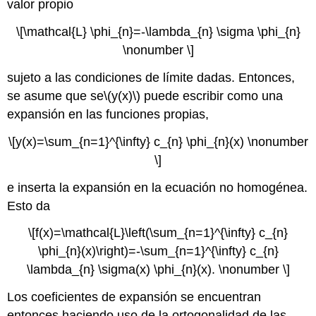
valor propio
\[\mathcal{L} \phi_{n}=-\lambda_{n} \sigma \phi_{n}
\nonumber \]
sujeto a las condiciones de límite dadas. Entonces,
se asume que se
\(y(x)\)
puede escribir como una
expansión en las funciones propias,
\[y(x)=\sum_{n=1}^{\infty} c_{n} \phi_{n}(x) \nonumber
\]
e inserta la expansión en la ecuación no homogénea.
Esto da
\[f(x)=\mathcal{L}\left(\sum_{n=1}^{\infty} c_{n}
\phi_{n}(x)\right)=-\sum_{n=1}^{\infty} c_{n}
\lambda_{n} \sigma(x) \phi_{n}(x). \nonumber \]
Los coeficientes de expansión se encuentran
entonces haciendo uso de la ortogonalidad de las