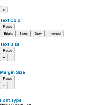
x
Text Color
Reset
Bright
Blues
Gray
Inverted
Text Size
Reset
+
-
Margin Size
Reset
+
-
Font Type
Enable Dyslexic Font