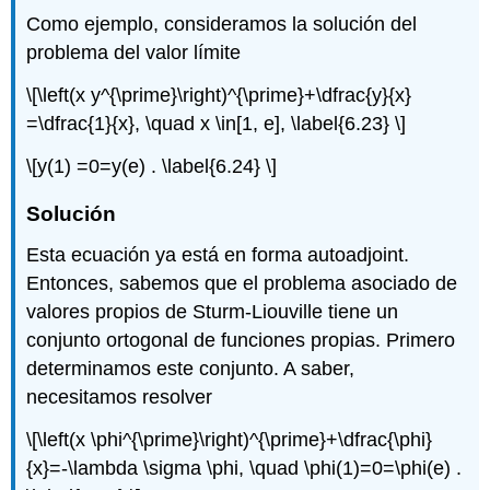
Como ejemplo, consideramos la solución del
problema del valor límite
\[\left(x y^{\prime}\right)^{\prime}+\dfrac{y}{x}
=\dfrac{1}{x}, \quad x \in[1, e], \label{6.23} \]
\[y(1) =0=y(e) . \label{6.24} \]
Solución
Esta ecuación ya está en forma autoadjoint.
Entonces, sabemos que el problema asociado de
valores propios de Sturm-Liouville tiene un
conjunto ortogonal de funciones propias. Primero
determinamos este conjunto. A saber,
necesitamos resolver
\[\left(x \phi^{\prime}\right)^{\prime}+\dfrac{\phi}
{x}=-\lambda \sigma \phi, \quad \phi(1)=0=\phi(e) .