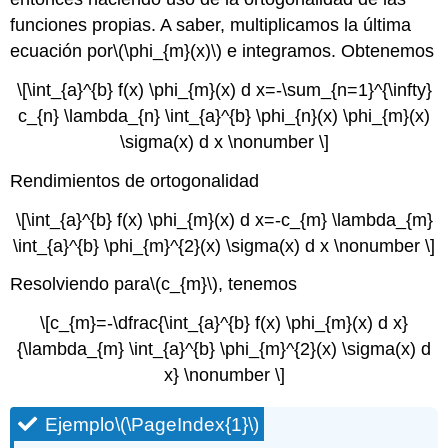
funciones propias. A saber, multiplicamos la última
ecuación por
\(\phi_{m}(x)\)
e integramos. Obtenemos
\[\int_{a}^{b} f(x) \phi_{m}(x) d x=-\sum_{n=1}^{\infty}
c_{n} \lambda_{n} \int_{a}^{b} \phi_{n}(x) \phi_{m}(x)
\sigma(x) d x \nonumber \]
Rendimientos de ortogonalidad
\[\int_{a}^{b} f(x) \phi_{m}(x) d x=-c_{m} \lambda_{m}
\int_{a}^{b} \phi_{m}^{2}(x) \sigma(x) d x \nonumber \]
Resolviendo para
\(c_{m}\)
, tenemos
\[c_{m}=-\dfrac{\int_{a}^{b} f(x) \phi_{m}(x) d x}
{\lambda_{m} \int_{a}^{b} \phi_{m}^{2}(x) \sigma(x) d
x} \nonumber \]
Ejemplo
\(\PageIndex{1}\)