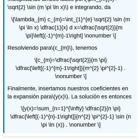
\sqrt{2} \sin (m \pi \ln x)\)
e integrando, da
\[\lambda_{m} c_{m}=\int_{1}^{e} \sqrt{2} \sin (m
\pi \ln x) \dfrac{1}{x} d x=\dfrac{\sqrt{2}}{m
\pi}\left[(-1)^{m}-1\right] \nonumber \]
Resolviendo para
\(c_{m}\)
, tenemos
\[c_{m}=\dfrac{\sqrt{2}}{m \pi}
\dfrac{\left[(-1)^{m}-1\right]}{m^{2} \pi^{2}-1} .
\nonumber \]
Finalmente, insertamos nuestros coeficientes en
la expansión para
\(y(x)\)
. La solución es entonces
\[y(x)=\sum_{n=1}^{\infty} \dfrac{2}{n \pi}
\dfrac{\left[(-1)^{n}-1\right]}{n^{2} \pi^{2}-1} \sin (n
\pi \ln (x)) . \nonumber \]