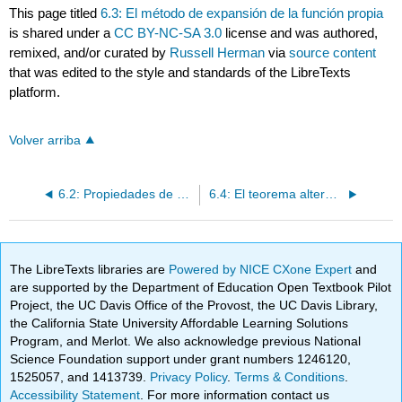
This page titled
6.3: El método de expansión de la función propia
is shared under a
CC BY-NC-SA 3.0
license and was authored,
remixed, and/or curated by
Russell Herman
via
source content
that was edited to the style and standards of the LibreTexts
platform.
Volver arriba
6.2: Propiedades de Sturm-Liouville Eigenvalue Problemas
6.4: El teorema alternativo de Fredholm
The LibreTexts libraries are
Powered by NICE CXone Expert
and
are supported by the Department of Education Open Textbook Pilot
Project, the UC Davis Office of the Provost, the UC Davis Library,
the California State University Affordable Learning Solutions
Program, and Merlot. We also acknowledge previous National
Science Foundation support under grant numbers 1246120,
1525057, and 1413739.
Privacy Policy
.
Terms & Conditions
.
Accessibility Statement
. For more information contact us