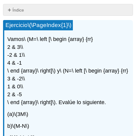
Índice
Sin
encabezados
Ejercicio
\(\PageIndex{1}\)
Vamos\ (M=\ left [\ begin {array} {rr}
2 & 3\\
-2 & 1\\
4 & -1
\ end {array}\ right]\) y\ (N=\ left [\ begin {array} {rr}
3 & -2\\
1 & 0\\
2 & -5
\ end {array}\ right]\). Evalúe lo siguiente.
(a)
\(3M\)
b)
\(M-N\)