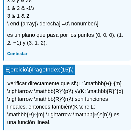
x & y & z\\
1 & 2 & -1\\
3 & 1 & 2
\ end {array}\ derecha] =0\ nonumber\]
es un plano que pasa por los puntos (0
,
0
,
0), (1
,
2,
−1) y (3
,
1
,
2).
Contestar
Ejercicio
\(\PageIndex{15}\)
Verificar directamente que si
\(L: \mathbb{R}^{m}
\rightarrow \mathbb{R}^{p}\)
y
\(K: \mathbb{R}^{p}
\rightarrow \mathbb{R}^{n}\)
son funciones
lineales, entonces también
\(K \circ L:
\mathbb{R}^{m} \rightarrow \mathbb{R}^{n}\)
es
una función lineal.