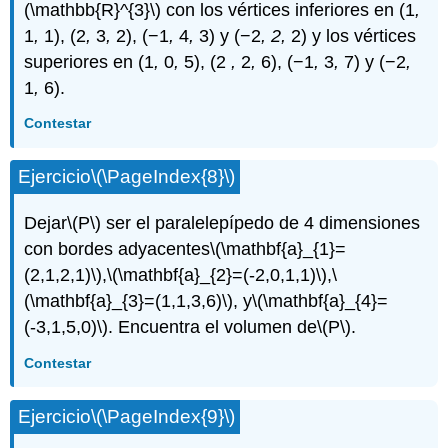
(\mathbb{R}^{3}\)
con los vértices inferiores en (1
,
1
,
1), (2
,
3
,
2), (−1
,
4
,
3) y (−2
, 2
,
2) y los vértices
superiores en (1
,
0
,
5), (2
,
2
,
6), (−1
,
3
,
7) y (−2
,
1
,
6).
Contestar
Ejercicio
\(\PageIndex{8}\)
Dejar
\(P\)
ser el paralelepípedo de 4 dimensiones
con bordes adyacentes
\(\mathbf{a}_{1}=
(2,1,2,1)\)
,
\(\mathbf{a}_{2}=(-2,0,1,1)\)
,
\
(\mathbf{a}_{3}=(1,1,3,6)\)
, y
\(\mathbf{a}_{4}=
(-3,1,5,0)\)
. Encuentra el volumen de
\(P\)
.
Contestar
Ejercicio
\(\PageIndex{9}\)