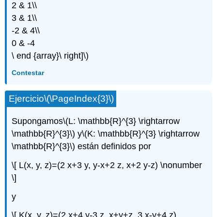
2 & 1\\
3 & 1\\
-2 & 4\\
0 & -4
\ end {array}\ right]\)
Contestar
Ejercicio
\(\PageIndex{3}\)
Supongamos
\(L: \mathbb{R}^{3} \rightarrow
\mathbb{R}^{3}\)
y
\(K: \mathbb{R}^{3} \rightarrow
\mathbb{R}^{3}\)
están definidos por
\[ L(x, y, z)=(2 x+3 y, y-x+2 z, x+2 y-z) \nonumber
\]
y
\[ K(x, y, z)=(2 x+4 y-3 z, x+y+z, 3 x-y+4 z).