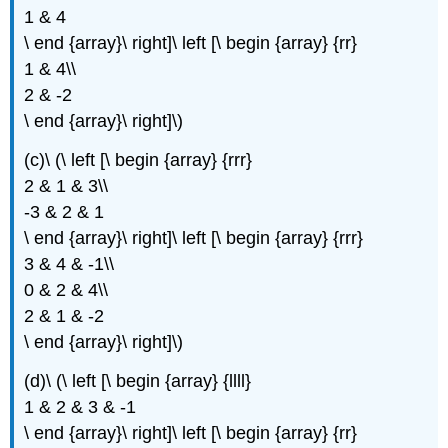
1 & 4
\ end {array}\ right]\ left [\ begin {array} {rr}
1 & 4\\
2 & -2
\ end {array}\ right]\)
(c)\ (\ left [\ begin {array} {rrr}
2 & 1 & 3\\
-3 & 2 & 1
\ end {array}\ right]\ left [\ begin {array} {rrr}
3 & 4 & -1\\
0 & 2 & 4\\
2 & 1 & -2
\ end {array}\ right]\)
(d)\ (\ left [\ begin {array} {llll}
1 & 2 & 3 & -1
\ end {array}\ right]\ left [\ begin {array} {rr}