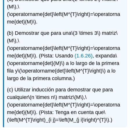
(M\)
,
\
(\operatorname{det}\left(M^{T}\right)=\operatorna
me{det}(M)\)
.
(b) Demostrar que para una
\(3 \times 3\)
matriz
\
(M\)
,
\
(\operatorname{det}\left(M^{T}\right)=\operatorna
me{det}(M)\)
. (Pista: Usando
(1.6.26)
, expanda
\
(\operatorname{det}(M)\)
a lo largo de la primera
fila y
\(\operatorname{det}\left(M^{T}\right)\)
a lo
largo de la primera columna.)
(c) Utilizar inducción para demostrar que para
cualquier
\(n \times n\)
matriz
\(M\)
,
\
(\operatorname{det}\left(M^{T}\right)=\operatorna
me{det}(M)\)
. (Pista: Tenga en cuenta que
\
(\left(M^{T}\right)_{i j}=\left(M_{j i}\right)^{T}\)
.)