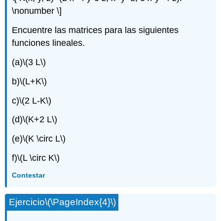
\nonumber \]
Encuentre las matrices para las siguientes
funciones lineales.
(a)
\(3 L\)
b)
\(L+K\)
c)
\(2 L-K\)
(d)
\(K+2 L\)
(e)
\(K \circ L\)
f)
\(L \circ K\)
Contestar
Ejercicio
\(\PageIndex{4}\)