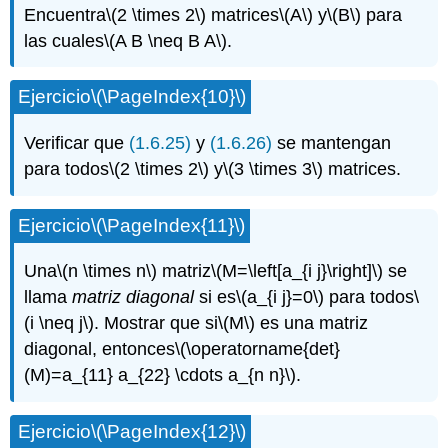
Encuentra
\(2 \times 2\)
matrices
\(A\)
y
\(B\)
para
las cuales
\(A B \neq B A\)
.
Ejercicio
\(\PageIndex{10}\)
Verificar que
(1.6.25)
y
(1.6.26)
se mantengan
para todos
\(2 \times 2\)
y
\(3 \times 3\)
matrices.
Ejercicio
\(\PageIndex{11}\)
Una
\(n \times n\)
matriz
\(M=\left[a_{i j}\right]\)
se
llama
matriz diagonal
si es
\(a_{i j}=0\)
para todos
\
(i \neq j\)
. Mostrar que si
\(M\)
es una matriz
diagonal, entonces
\(\operatorname{det}
(M)=a_{11} a_{22} \cdots a_{n n}\)
.
Ejercicio
\(\PageIndex{12}\)