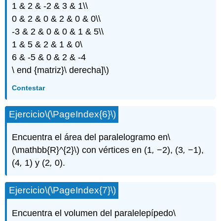
1 & 2 & -2 & 3 & 1\\
0 & 2 & 0 & 2 & 0 & 0\\
-3 & 2 & 0 & 0 & 1 & 5\\
1 & 5 & 2 & 1 & 0\
6 & -5 & 0 & 2 & -4
\ end {matriz}\ derecha]\)
Contestar
Ejercicio
\(\PageIndex{6}\)
Encuentra el área del paralelogramo en
\
(\mathbb{R}^{2}\)
con vértices en (1
,
−2), (3
,
−1),
(4
,
1) y (2
,
0).
Ejercicio
\(\PageIndex{7}\)
Encuentra el volumen del paralelepípedo
\