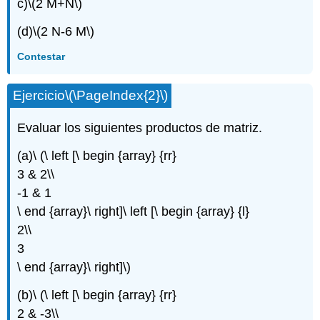
c)
\(2 M+N\)
(d)
\(2 N-6 M\)
Contestar
Ejercicio
\(\PageIndex{2}\)
Evaluar los siguientes productos de matriz.
(a)\ (\ left [\ begin {array} {rr}
3 & 2\\
-1 & 1
\ end {array}\ right]\ left [\ begin {array} {l}
2\\
3
\ end {array}\ right]\)
(b)\ (\ left [\ begin {array} {rr}
2 & -3\\