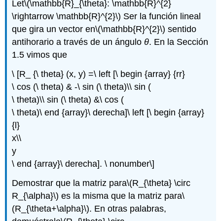
Let
\(\mathbb{R}_{\theta}: \mathbb{R}^{2}
\rightarrow \mathbb{R}^{2}\)
Ser la función lineal
que gira un vector en
\(\mathbb{R}^{2}\)
sentido
antihorario a través de un ángulo
θ
. En la Sección
1.5 vimos que
\ [R_ {\ theta} (x, y) =\ left [\ begin {array} {rr}
\ cos (\ theta) & -\ sin (\ theta)\\ sin (
\ theta)\\ sin (\ theta) &\ cos (
\ theta)\ end {array}\ derecha]\ left [\ begin {array}
{l}
x\\
y
\ end {array}\ derecha]. \ nonumber\]
Demostrar que la matriz para
\(R_{\theta} \circ
R_{\alpha}\)
es la misma que la matriz para
\
(R_{\theta+\alpha}\)
. En otras palabras,