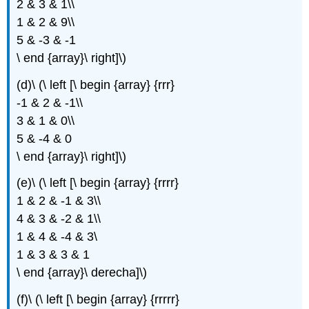
2 & 3 & 1\\
1 & 2 & 9\\
5 & -3 & -1
\ end {array}\ right]\)
(d)\ (\ left [\ begin {array} {rrr}
-1 & 2 & -1\\
3 & 1 & 0\\
5 & -4 & 0
\ end {array}\ right]\)
(e)\ (\ left [\ begin {array} {rrrr}
1 & 2 & -1 & 3\\
4 & 3 & -2 & 1\\
1 & 4 & -4 & 3\
1 & 3 & 3 & 1
\ end {array}\ derecha]\)
(f)\ (\ left [\ begin {array} {rrrrr}