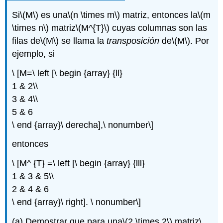
Si
\(M\)
es una
\(n \times m\)
matriz, entonces la
\(m
\times n\)
matriz
\(M^{T}\)
cuyas columnas son las
filas de
\(M\)
se llama la
transposición
de
\(M\)
. Por
ejemplo, si
\ [M=\ left [\ begin {array} {ll}
1 & 2\\
3 & 4\\
5 & 6
\ end {array}\ derecha],\ nonumber\]
entonces
\ [M^ {T} =\ left [\ begin {array} {lll}
1 & 3 & 5\\
2 & 4 & 6
\ end {array}\ right]. \ nonumber\]
(a) Demostrar que para una
\(2 \times 2\)
matriz
\