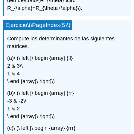
demuéstralo
\(R_{\theta} \circ
R_{\alpha}=R_{\theta+\alpha}\)
.
Ejercicio
\(\PageIndex{5}\)
Compute los determinantes de las siguientes
matrices.
(a)\ (\ left [\ begin {array} {ll}
2 & 3\\
1 & 4
\ end {array}\ right]\)
(b)\ (\ left [\ begin {array} {rr}
-3 & -2\\
1 & 2
\ end {array}\ right]\)
(c)\ (\ left [\ begin {array} {rrr}