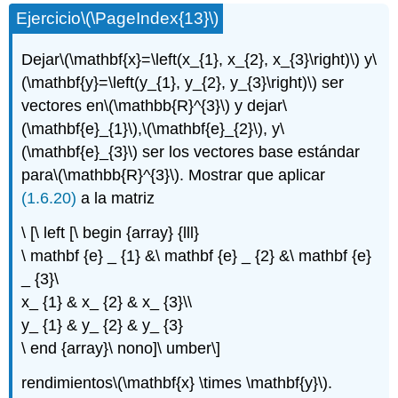
Ejercicio
\(\PageIndex{13}\)
Dejar
\(\mathbf{x}=\left(x_{1}, x_{2}, x_{3}\right)\)
y
\
(\mathbf{y}=\left(y_{1}, y_{2}, y_{3}\right)\)
ser
vectores en
\(\mathbb{R}^{3}\)
y dejar
\
(\mathbf{e}_{1}\)
,
\(\mathbf{e}_{2}\)
, y
\
(\mathbf{e}_{3}\)
ser los vectores base estándar
para
\(\mathbb{R}^{3}\)
. Mostrar que aplicar
(1.6.20)
a la matriz
\ [\ left [\ begin {array} {lll}
\ mathbf {e} _ {1} &\ mathbf {e} _ {2} &\ mathbf {e}
_ {3}\
x_ {1} & x_ {2} & x_ {3}\\
y_ {1} & y_ {2} & y_ {3}
\ end {array}\ nono]\ umber\]
rendimientos
\(\mathbf{x} \times \mathbf{y}\)
.