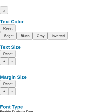
x
Text Color
Reset
Bright
Blues
Gray
Inverted
Text Size
Reset
+
-
Margin Size
Reset
+
-
Font Type
Enable Dyslexic Font