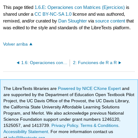
This page titled
1.6.E: Operaciones con Matrices (Ejercicios)
is
shared under a
CC BY-NC-SA 1.0
license and was authored,
remixed, and/or curated by
Dan Sloughter
via
source content
that
was edited to the style and standards of the LibreTexts platform.
Volver arriba
1.6: Operaciones con Matrices
2: Funciones de R a R
The LibreTexts libraries are
Powered by NICE CXone Expert
and
are supported by the Department of Education Open Textbook Pilot
Project, the UC Davis Office of the Provost, the UC Davis Library,
the California State University Affordable Learning Solutions
Program, and Merlot. We also acknowledge previous National
Science Foundation support under grant numbers 1246120,
1525057, and 1413739.
Privacy Policy
.
Terms & Conditions
.
Accessibility Statement
. For more information contact us
at
info@libretexts.org
.