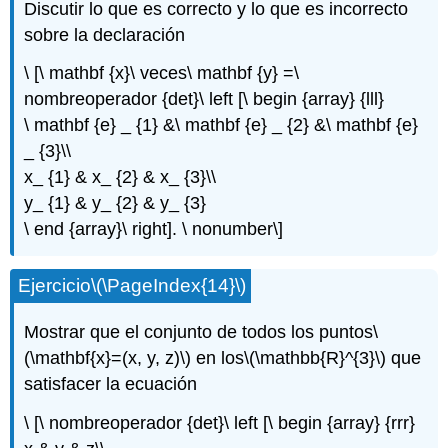
Discutir lo que es correcto y lo que es incorrecto
sobre la declaración
\ [\ mathbf {x}\ veces\ mathbf {y} =\
nombreoperador {det}\ left [\ begin {array} {lll}
\ mathbf {e} _ {1} &\ mathbf {e} _ {2} &\ mathbf {e}
_ {3}\\
x_ {1} & x_ {2} & x_ {3}\\
y_ {1} & y_ {2} & y_ {3}
\ end {array}\ right]. \ nonumber\]
Ejercicio
\(\PageIndex{14}\)
Mostrar que el conjunto de todos los puntos
\
(\mathbf{x}=(x, y, z)\)
en los
\(\mathbb{R}^{3}\)
que
satisfacer la ecuación
\ [\ nombreoperador {det}\ left [\ begin {array} {rrr}