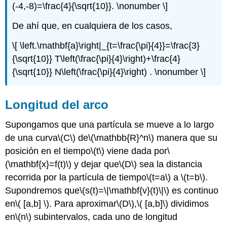
(-4,-8)=\frac{4}{\sqrt{10}}. \nonumber \]
De ahí que, en cualquiera de los casos,
\[ \left.\mathbf{a}\right|_{t=\frac{\pi}{4}}=\frac{3}
{\sqrt{10}} T\left(\frac{\pi}{4}\right)+\frac{4}
{\sqrt{10}} N\left(\frac{\pi}{4}\right) . \nonumber \]
Longitud del arco
Supongamos que una partícula se mueve a lo largo
de una curva
\(C\)
de
\(\mathbb{R}^n\)
manera que su
posición en el tiempo
\(t\)
viene dada por
\
(\mathbf{x}=f(t)\)
y dejar que
\(D\)
sea la distancia
recorrida por la partícula de tiempo
\(t=a\)
a
\(t=b\)
.
Supondremos que
\(s(t)=\|\mathbf{v}(t)\|\)
es continuo
en
\( [a,b] \)
. Para aproximar
\(D\)
,
\( [a,b]\)
dividimos
en
\(n\)
subintervalos, cada uno de longitud