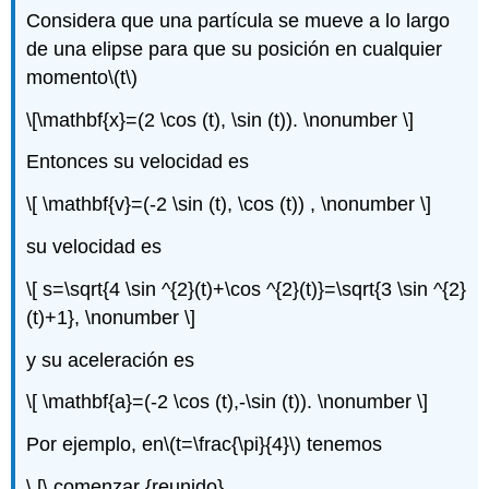
Considera que una partícula se mueve a lo largo
de una elipse para que su posición en cualquier
momento
\(t\)
\[\mathbf{x}=(2 \cos (t), \sin (t)). \nonumber \]
Entonces su velocidad es
\[ \mathbf{v}=(-2 \sin (t), \cos (t)) , \nonumber \]
su velocidad es
\[ s=\sqrt{4 \sin ^{2}(t)+\cos ^{2}(t)}=\sqrt{3 \sin ^{2}
(t)+1}, \nonumber \]
y su aceleración es
\[ \mathbf{a}=(-2 \cos (t),-\sin (t)). \nonumber \]
Por ejemplo, en
\(t=\frac{\pi}{4}\)
tenemos
\ [\ comenzar {reunido}