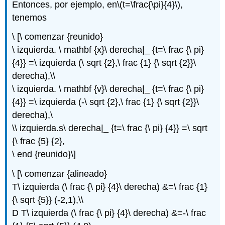
Entonces, por ejemplo, en
\(t=\frac{\pi}{4}\)
,
tenemos
\ [\ comenzar {reunido}
\ izquierda. \ mathbf {x}\ derecha|_ {t=\ frac {\ pi}
{4}} =\ izquierda (\ sqrt {2},\ frac {1} {\ sqrt {2}}\
derecha),\\
\ izquierda. \ mathbf {v}\ derecha|_ {t=\ frac {\ pi}
{4}} =\ izquierda (-\ sqrt {2},\ frac {1} {\ sqrt {2}}\
derecha),\
\\ izquierda.s\ derecha|_ {t=\ frac {\ pi} {4}} =\ sqrt
{\ frac {5} {2},
\ end {reunido}\]
\ [\ comenzar {alineado}
T\ izquierda (\ frac {\ pi} {4}\ derecha) &=\ frac {1}
{\ sqrt {5}} (-2,1),\\
D T\ izquierda (\ frac {\ pi} {4}\ derecha) &=-\ frac