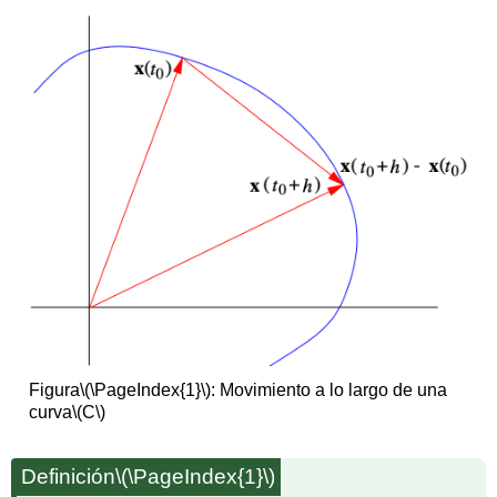
Figura
\(\PageIndex{1}\)
: Movimiento a lo largo de una
curva
\(C\)
Definición
\(\PageIndex{1}\)