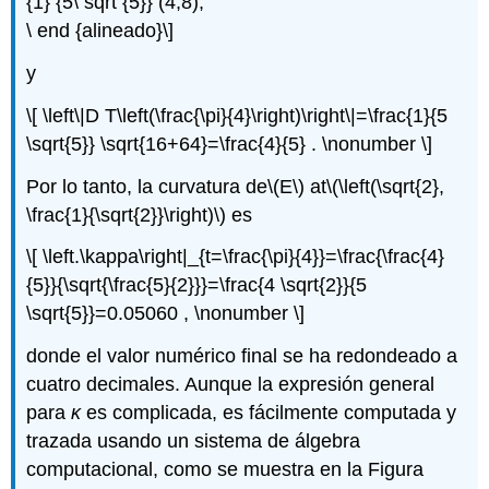
{1} {5\ sqrt {5}} (4,8),
\ end {alineado}\]
y
\[ \left\|D T\left(\frac{\pi}{4}\right)\right\|=\frac{1}{5
\sqrt{5}} \sqrt{16+64}=\frac{4}{5} . \nonumber \]
Por lo tanto, la curvatura de
\(E\)
at
\(\left(\sqrt{2},
\frac{1}{\sqrt{2}}\right)\)
es
\[ \left.\kappa\right|_{t=\frac{\pi}{4}}=\frac{\frac{4}
{5}}{\sqrt{\frac{5}{2}}}=\frac{4 \sqrt{2}}{5
\sqrt{5}}=0.05060 , \nonumber \]
donde el valor numérico final se ha redondeado a
cuatro decimales. Aunque la expresión general
para
κ
es complicada, es fácilmente computada y
trazada usando un sistema de álgebra
computacional, como se muestra en la Figura