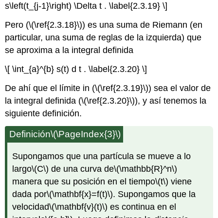
s\left(t_{j-1}\right) \Delta t . \label{2.3.19} \]
Pero (
\(\ref{2.3.18}\)
) es una suma de Riemann (en
particular, una suma de reglas de la izquierda) que
se aproxima a la integral definida
\[ \int_{a}^{b} s(t) d t . \label{2.3.20} \]
De ahí que el límite in (
\(\ref{2.3.19}\)
) sea el valor de
la integral definida (
\(\ref{2.3.20}\)
), y así tenemos la
siguiente definición.
Definición
\(\PageIndex{3}\)
Supongamos que una partícula se mueve a lo
largo
\(C\)
de una curva de
\(\mathbb{R}^n\)
manera que su posición en el tiempo
\(t\)
viene
dada por
\(\mathbf{x}=f(t)\)
. Supongamos que la
velocidad
\(\mathbf{v}(t)\)
es continua en el