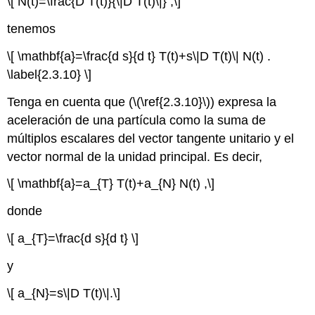
\[ N(t)=\frac{D T(t)}{\|D T(t)\|} ,\]
tenemos
\[ \mathbf{a}=\frac{d s}{d t} T(t)+s\|D T(t)\| N(t) .
\label{2.3.10} \]
Tenga en cuenta que (
\(\ref{2.3.10}\)
) expresa la
aceleración de una partícula como la suma de
múltiplos escalares del vector tangente unitario y el
vector normal de la unidad principal. Es decir,
\[ \mathbf{a}=a_{T} T(t)+a_{N} N(t) ,\]
donde
\[ a_{T}=\frac{d s}{d t} \]
y
\[ a_{N}=s\|D T(t)\|.\]