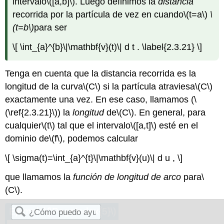
intervalo
\([a,b]\)
. Luego definimos la
distancia
recorrida por la partícula de vez en cuando
\(t=a\)
\
(t=b\)
para ser
\[ \int_{a}^{b}\|\mathbf{v}(t)\| d t . \label{2.3.21} \]
Tenga en cuenta que la distancia recorrida es la
longitud de la curva
\(C\)
si la partícula atraviesa
\(C\)
exactamente una vez. En ese caso, llamamos (
\
(\ref{2.3.21}\)
) la
longitud
de
\(C\)
. En general, para
cualquier
\(t\)
tal que el intervalo
\([a,t]\)
esté en el
dominio de
\(f\)
, podemos calcular
\[ \sigma(t)=\int_{a}^{t}\|\mathbf{v}(u)\| d u , \]
que llamamos la
función de longitud de arco
para
\
(C\)
.
Ejemplo
\(\PageIndex{5}\)