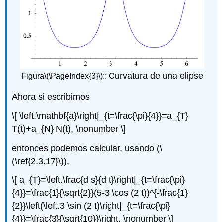
Curvatura de una elipse
Figura
\(\PageIndex{3}\)
::
Ahora si escribimos
\[ \left.\mathbf{a}\right|_{t=\frac{\pi}{4}}=a_{T}
T(t)+a_{N} N(t), \nonumber \]
entonces podemos calcular, usando (
\
(\ref{2.3.17}\)
),
\[ a_{T}=\left.\frac{d s}{d t}\right|_{t=\frac{\pi}
{4}}=\frac{1}{\sqrt{2}}(5-3 \cos (2 t))^{-\frac{1}
{2}}\left(\left.3 \sin (2 t)\right|_{t=\frac{\pi}
{4}}=\frac{3}{\sqrt{10}}\right. \nonumber \]