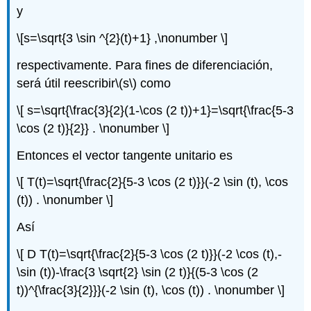
y
\[s=\sqrt{3 \sin ^{2}(t)+1} ,\nonumber \]
respectivamente. Para fines de diferenciación,
será útil reescribir
\(s\)
como
\[ s=\sqrt{\frac{3}{2}(1-\cos (2 t))+1}=\sqrt{\frac{5-3
\cos (2 t)}{2}} . \nonumber \]
Entonces el vector tangente unitario es
\[ T(t)=\sqrt{\frac{2}{5-3 \cos (2 t)}}(-2 \sin (t), \cos
(t)) . \nonumber \]
Así
\[ D T(t)=\sqrt{\frac{2}{5-3 \cos (2 t)}}(-2 \cos (t),-
\sin (t))-\frac{3 \sqrt{2} \sin (2 t)}{(5-3 \cos (2
t))^{\frac{3}{2}}}(-2 \sin (t), \cos (t)) . \nonumber \]