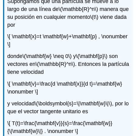
Supongamos que una partícula se mueve a lo
largo de una línea de
\(\mathbb{R}^n\)
manera que
su posición en cualquier momento
\(t\)
viene dada
por
\[ \mathbf{x}=t \mathbf{w}+\mathbf{p} , \nonumber
\]
donde
\(\mathbf{w} \neq 0\)
y
\(\mathbf{p}\)
son
vectores en
\(\mathbb{R}^n\)
. Entonces la partícula
tiene velocidad
\[ \mathbf{v}=\frac{d \mathbf{x}}{d t}=\mathbf{w}
\nonumber \]
y velocidad
\(\boldsymbol{s}=\|\mathbf{w}\|\)
, por lo
que el vector tangente unitario es
\[ T(t)=\frac{\mathbf{v}}{s}=\frac{\mathbf{w}}
{\|\mathbf{w}\|} . \nonumber \]