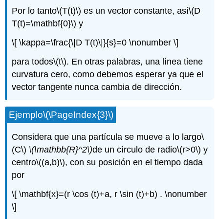
Por lo tanto
\(T(t)\)
es un vector constante, así
\(D
T(t)=\mathbf{0}\)
y
\[ \kappa=\frac{\|D T(t)\|}{s}=0 \nonumber \]
para todos
\(t\)
. En otras palabras, una línea tiene
curvatura cero, como debemos esperar ya que el
vector tangente nunca cambia de dirección.
Ejemplo
\(\PageIndex{3}\)
Considera que una partícula se mueve a lo largo
\
(C\)
\(\mathbb{R}^2\)
de un círculo de radio
\(r>0\)
y
centro
\((a,b)\)
, con su posición en el tiempo dada
por
\[ \mathbf{x}=(r \cos (t)+a, r \sin (t)+b) . \nonumber
\]