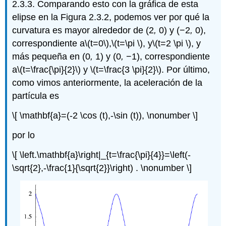
2.3.3. Comparando esto con la gráfica de esta
elipse en la Figura 2.3.2, podemos ver por qué la
curvatura es mayor alrededor de (2
,
0) y (−2
,
0),
correspondiente a
\(t=0\)
,
\(t=\pi \)
, y
\(t=2 \pi \)
, y
más pequeña en (0
,
1) y (0
,
−1), correspondiente
a
\(t=\frac{\pi}{2}\)
y
\(t=\frac{3 \pi}{2}\)
. Por último,
como vimos anteriormente, la aceleración de la
partícula es
\[ \mathbf{a}=(-2 \cos (t),-\sin (t)), \nonumber \]
por lo
\[ \left.\mathbf{a}\right|_{t=\frac{\pi}{4}}=\left(-
\sqrt{2},-\frac{1}{\sqrt{2}}\right) . \nonumber \]