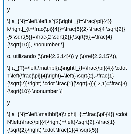
y
\[ a_{N}=\left.\left.s^{2}\right|_{t=\frac{\pi}{4}}
k\right|_{t=\frac{\pi}{4}}=\frac{5}{2} \frac{4 \sqrt{2}}
{5 \sqrt{5}}=\frac{2 \sqrt{2}}{\sqrt{5}}=\frac{4}
{\sqrt{10}}, \nonumber \]
o, utilizando (
\(\ref{2.3.14}\)
) y (
\(\ref{2.3.15}\)
),
\[ a_{T}=\left.\mathbf{a}\right|_{t=\frac{\pi}{4}} \cdot
T\left(\frac{\pi}{4}\right)=\left(-\sqrt{2},-\frac{1}
{\sqrt{2}}\right) \cdot \frac{1}{\sqrt{5}}(-2,1)=\frac{3}
{\sqrt{10}} \nonumber \]
y
\[ a_{N}=\left.\mathbf{a}\right|_{t=\frac{\pi}{4}} \cdot
N\left(\frac{\pi}{4}\right)=\left(-\sqrt{2},-\frac{1}
{\sqrt{2}}\right) \cdot \frac{1}{4 \sqrt{5}}