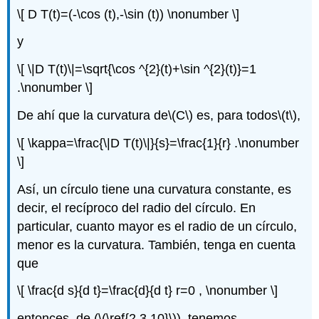
\[ D T(t)=(-\cos (t),-\sin (t)) \nonumber \]
y
\[ \|D T(t)\|=\sqrt{\cos ^{2}(t)+\sin ^{2}(t)}=1
.\nonumber \]
De ahí que la curvatura de
\(C\)
es, para todos
\(t\)
,
\[ \kappa=\frac{\|D T(t)\|}{s}=\frac{1}{r} .\nonumber
\]
Así, un círculo tiene una curvatura constante, es
decir, el recíproco del radio del círculo. En
particular, cuanto mayor es el radio de un círculo,
menor es la curvatura. También, tenga en cuenta
que
\[ \frac{d s}{d t}=\frac{d}{d t} r=0 , \nonumber \]
entonces, de (
\(\ref{2.3.10}\)
), tenemos