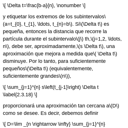
\[ \Delta t=\frac{b-a}{n}, \nonumber \]
y etiquetar los extremos de los subintervalos
\
(a=t_{0}, t_{1}, \ldots, t_{n}=b\)
. Si
\(\Delta t\)
es
pequeña, entonces la distancia que recorre la
partícula durante el subintervalo
\(j\)
th,
\(j=1,2, \ldots,
n\)
, debe ser, aproximadamente,
\(s \Delta t\)
, una
aproximación que mejora a medida que
\( \Delta t\)
disminuye. Por lo tanto, para suficientemente
pequeños
\(\Delta t\)
(equivalentemente,
suficientemente grandes
\(n\)
),
\[ \sum_{j=1}^{n} s\left(t_{j-1}\right) \Delta t
\label{2.3.18} \]
proporcionará una aproximación tan cercana a
\(D\)
como se desee. Es decir, debemos definir
\[ D=\lim _{n \rightarrow \infty} \sum_{j=1}^{n}