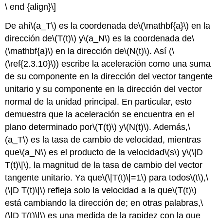
\ end {align}\]
De ahí
\(a_T\)
es la coordenada de
\(\mathbf{a}\)
en la
dirección de
\(T(t)\)
y
\(a_N\)
es la coordenada de
\
(\mathbf{a}\)
en la dirección de
\(N(t)\)
. Así (
\
(\ref{2.3.10}\)
) escribe la aceleración como una suma
de su componente en la dirección del vector tangente
unitario y su componente en la dirección del vector
normal de la unidad principal. En particular, esto
demuestra que la aceleración se encuentra en el
plano determinado por
\(T(t)\)
y
\(N(t)\)
. Además,
\
(a_T\)
es la tasa de cambio de velocidad, mientras
que
\(a_N\)
es el producto de la velocidad
\(s\)
y
\(\|D
T(t)\|\)
, la magnitud de la tasa de cambio del vector
tangente unitario. Ya que
\(\|T(t)\|=1\)
para todos
\(t\)
,
\
(\|D T(t)\|\)
refleja solo la velocidad a la que
\(T(t)\)
está cambiando la dirección de; en otras palabras,
\
(\|D T(t)\|\)
es una medida de la rapidez con la que