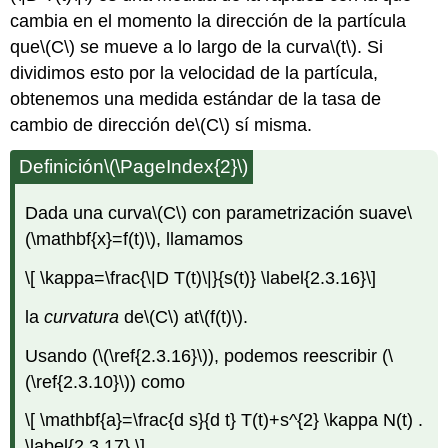
cambia en el momento la dirección de la partícula
que
\(C\)
se mueve a lo largo de la curva
\(t\)
. Si
dividimos esto por la velocidad de la partícula,
obtenemos una medida estándar de la tasa de
cambio de dirección de
\(C\)
sí misma.
Definición
\(\PageIndex{2}\)
Dada una curva
\(C\)
con parametrización suave
\
(\mathbf{x}=f(t)\)
, llamamos
\[ \kappa=\frac{\|D T(t)\|}{s(t)} \label{2.3.16}\]
la
curvatura
de
\(C\)
at
\(f(t)\)
.
Usando (
\(\ref{2.3.16}\)
), podemos reescribir (
\
(\ref{2.3.10}\)
) como
\[ \mathbf{a}=\frac{d s}{d t} T(t)+s^{2} \kappa N(t) .
\label{2.3.17} \]