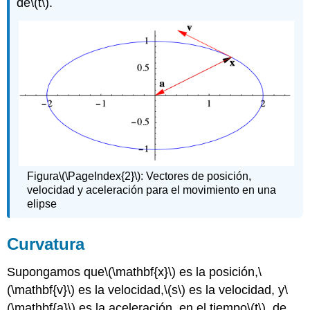
de
\(t\)
.
Figura
\(\PageIndex{2}\)
: Vectores de posición,
velocidad y aceleración para el movimiento en una
elipse
Curvatura
Supongamos que
\(\mathbf{x}\)
es la posición,
\
(\mathbf{v}\)
es la velocidad,
\(s\)
es la velocidad, y
\
(\mathbf{a}\)
es la aceleración, en el tiempo
\(t\)
, de