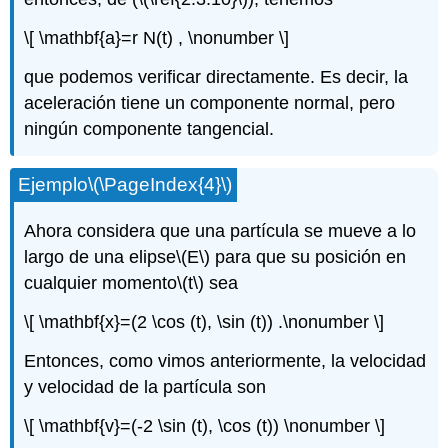
\[ \mathbf{a}=r N(t) , \nonumber \]
que podemos verificar directamente. Es decir, la
aceleración tiene un componente normal, pero
ningún componente tangencial.
Ejemplo
\(\PageIndex{4}\)
Ahora considera que una partícula se mueve a lo
largo de una elipse
\(E\)
para que su posición en
cualquier momento
\(t\)
sea
\[ \mathbf{x}=(2 \cos (t), \sin (t)) .\nonumber \]
Entonces, como vimos anteriormente, la velocidad
y velocidad de la partícula son
\[ \mathbf{v}=(-2 \sin (t), \cos (t)) \nonumber \]