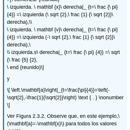
\ izquierda. \ mathbf {x}\ derecha|_ {t=\ frac {\ pi}
{4}} =\ izquierda (\ sqrt {2},\ frac {1} {\ sqrt {2}}\
derecha),\\
\ izquierda. \ mathbf {v}\ derecha|_ {t=\ frac {\ pi}
{4}} =\ izquierda (-\ sqrt {2},\ frac {1} {\ sqrt {2}}\
derecha),\
\\ izquierda.s\ derecha|_ {t=\ frac {\ pi} {4}} =\ sqrt
{\ frac {5} {2},
\ end {reunido}\]
y
\[ \left.\mathbf{a}\right|_{t=\frac{\pi}{4}}=\left(-
\sqrt{2},-\frac{1}{\sqrt{2}}\right) \text { . } \nonumber
\]
Ver Figura 2.3.2. Observe que, en este ejemplo,
\
(\mathbf{a}=-\mathbf{x}\)
para todos los valores