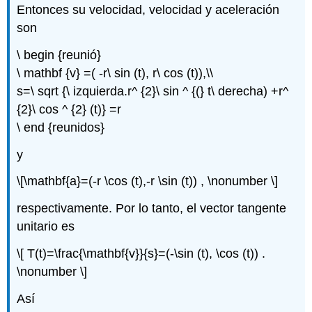
Entonces su velocidad, velocidad y aceleración
son
\ begin {reunió}
\ mathbf {v} =( -r\ sin (t), r\ cos (t)),\\
s=\ sqrt {\ izquierda.r^ {2}\ sin ^ {(} t\ derecha) +r^
{2}\ cos ^ {2} (t)} =r
\ end {reunidos}
y
\[\mathbf{a}=(-r \cos (t),-r \sin (t)) , \nonumber \]
respectivamente. Por lo tanto, el vector tangente
unitario es
\[ T(t)=\frac{\mathbf{v}}{s}=(-\sin (t), \cos (t)) .
\nonumber \]
Así