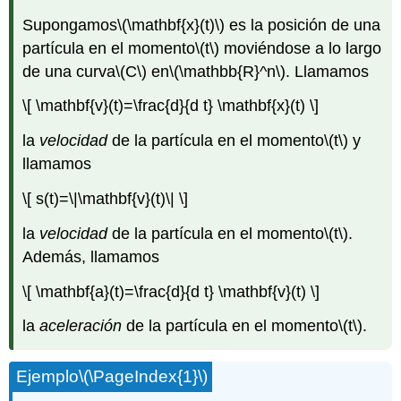
Supongamos
\(\mathbf{x}(t)\)
es la posición de una
partícula en el momento
\(t\)
moviéndose a lo largo
de una curva
\(C\)
en
\(\mathbb{R}^n\)
. Llamamos
\[ \mathbf{v}(t)=\frac{d}{d t} \mathbf{x}(t) \]
la
velocidad
de la partícula en el momento
\(t\)
y
llamamos
\[ s(t)=\|\mathbf{v}(t)\| \]
la
velocidad
de la partícula en el momento
\(t\)
.
Además, llamamos
\[ \mathbf{a}(t)=\frac{d}{d t} \mathbf{v}(t) \]
la
aceleración
de la partícula en el momento
\(t\)
.
Ejemplo
\(\PageIndex{1}\)