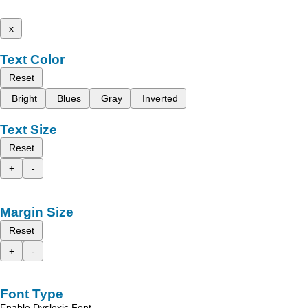
x
Text Color
Reset
Bright
Blues
Gray
Inverted
Text Size
Reset
+
-
Margin Size
Reset
+
-
Font Type
Enable Dyslexic Font