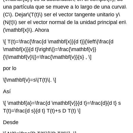
una partícula que se mueve a lo largo de una curva
\
(C\)
. Dejar
\(T(t)\)
ser el vector tangente unitario y
\
(N(t)\)
ser el vector normal de la unidad principal en
\
(\mathbf{x}\)
. Ahora
\[ T(t)=\frac{\frac{d \mathbf{x}}{d t}}{\left\|\frac{d
\mathbf{x}}{d t}\right\|}=\frac{\mathbf{v}}
{\|\mathbf{v}\|}=\frac{\mathbf{v}}{s} , \]
por lo
\[\mathbf{v}=s\|T(t)\|. \]
Así
\[ \mathbf{a}=\frac{d \mathbf{v}}{d t}=\frac{d}{d t} s
T(t)=\frac{d s}{d t} T(t)+s D T(t) \]
Desde