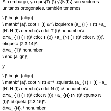
Sin embargo, ya que
\(T(t)\)
y
\(N(t)\)
son vectores
unitarios ortogonales, también tenemos
\ [\ begin {align}
\ mathbf {a}\ cdot T (t) &=\ izquierda (a_ {T} T (t) +a_
{N} N (t)\ derecha)\ cdot T (t)\ nonumber\\
&=a_ {T} (T (t)\ cdot T (t)) +a_ {N} (T (t)\ cdot N (t))\
etiqueta {2.3.14}\\
&=a_ {T}\ nonumber
\ end {align}\]
y
\ [\ begin {align}
\ mathbf {a}\ cdot N (t) &=\ izquierda (a_ {T} T (t) +a_
{N} N (t)\ derecha)\ cdot N (t) c\ nonumber\\
&=a_ {T} (T (t)\ cdot N (t)) +a_ {N} (N (t)\ cpunto N
(t))\ etiqueta {2.3.15}\\
&=a_ {N}. \ nonumber