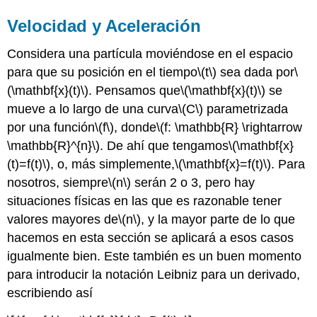
Velocidad y Aceleración
Considera una partícula moviéndose en el espacio
para que su posición en el tiempo
\(t\)
sea dada por
\
(\mathbf{x}(t)\)
. Pensamos que
\(\mathbf{x}(t)\)
se
mueve a lo largo de una curva
\(C\)
parametrizada
por una función
\(f\)
, donde
\(f: \mathbb{R} \rightarrow
\mathbb{R}^{n}\)
. De ahí que tengamos
\(\mathbf{x}
(t)=f(t)\)
, o, más simplemente,
\(\mathbf{x}=f(t)\)
. Para
nosotros, siempre
\(n\)
serán 2 o 3, pero hay
situaciones físicas en las que es razonable tener
valores mayores de
\(n\)
, y la mayor parte de lo que
hacemos en esta sección se aplicará a esos casos
igualmente bien. Este también es un buen momento
para introducir la notación Leibniz para un derivado,
escribiendo así