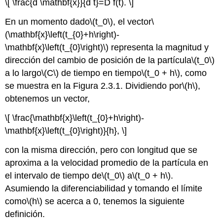
\[ \frac{d \mathbf{x}}{d t}=D f(t). \]
En un momento dado
\(t_0\)
, el vector
\
(\mathbf{x}\left(t_{0}+h\right)-
\mathbf{x}\left(t_{0}\right)\)
representa la magnitud y
dirección del cambio de posición de la partícula
\(t_0\)
a lo largo
\(C\)
de tiempo en tiempo
\(t_0 + h\)
, como
se muestra en la Figura 2.3.1. Dividiendo por
\(h\)
,
obtenemos un vector,
\[ \frac{\mathbf{x}\left(t_{0}+h\right)-
\mathbf{x}\left(t_{0}\right)}{h}, \]
con la misma dirección, pero con longitud que se
aproxima a la velocidad promedio de la partícula en
el intervalo de tiempo de
\(t_0\)
a
\(t_0 + h\)
.
Asumiendo la diferenciabilidad y tomando el límite
como
\(h\)
se acerca a 0, tenemos la siguiente
definición.