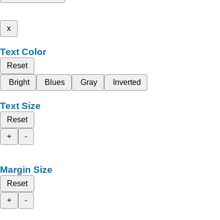
x
Text Color
Reset
Bright
Blues
Gray
Inverted
Text Size
Reset
+
-
Margin Size
Reset
+
-