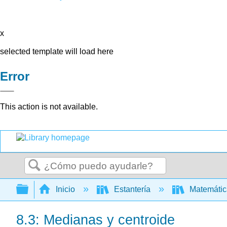
x
selected template will load here
Error
This action is not available.
Buscar
Expandir/contraer jerarquía global
Inicio
Estantería
Matemáti
8.3: Medianas y centroide