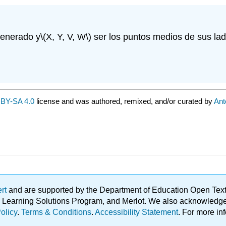
generado y
\(X, Y, V, W\)
ser los puntos medios de sus la
BY-SA 4.0
license and was authored, remixed, and/or curated by
Ant
ert
and are supported by the Department of Education Open Textbo
ble Learning Solutions Program, and Merlot. We also acknowled
olicy
.
Terms & Conditions
.
Accessibility Statement
. For more in