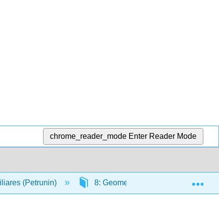
chrome_reader_mode
Enter Reader Mode
Exp
liares (Petrunin)
8: Geometría Triangular
8.