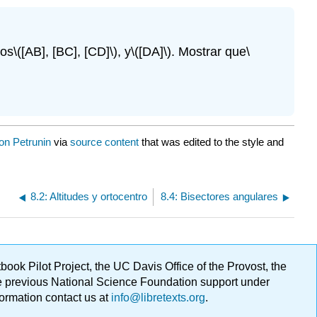
dos
\([AB], [BC], [CD]\)
, y
\([DA]\)
. Mostrar que
\
on Petrunin
via
source content
that was edited to the style and
8.2: Altitudes y ortocentro
8.4: Bisectores angulares
ok Pilot Project, the UC Davis Office of the Provost, the
ge previous National Science Foundation support under
formation contact us at
info@libretexts.org
.