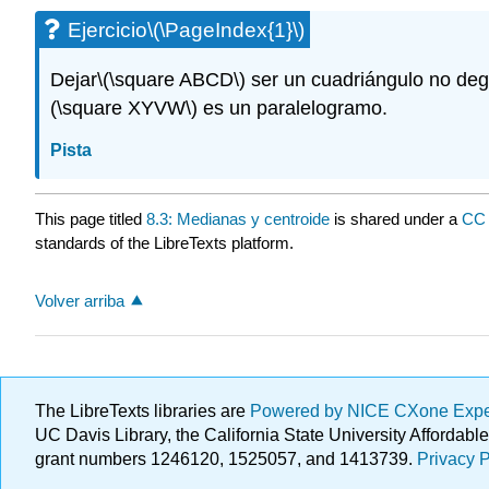
Ejercicio
\(\PageIndex{1}\)
Dejar
\(\square ABCD\)
ser un cuadriángulo no de
(\square XYVW\)
es un paralelogramo.
Pista
This page titled
8.3: Medianas y centroide
is shared under a
CC 
standards of the LibreTexts platform.
Volver arriba
The LibreTexts libraries are
Powered by NICE CXone Exp
UC Davis Library, the California State University Afforda
grant numbers 1246120, 1525057, and 1413739.
Privacy P