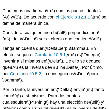
Dibujemos una línea h
\(m\)
con los puntos ideales
\
(A\)
y
\(B\)
. De acuerdo con
el Ejercicio 12.1.1
,
\(m\)
se
define de manera única.
Considera cualquier línea h
\(\ell\)
perpendicular a
\
(m\)
; deja
\(\Delta\)
ser el círculo que contiene
\(\ell\)
.
Tenga en cuenta que
\(\Delta\perp \Gamma\)
. En
efecto, según el
Corolario 10.5.1
,
\(m\)
e
\(\Omega\)
invertir a sí mismos en
\(\Delta\)
. De ello se deduce
que
\(A\)
es la inversa de
\(B\)
in
\(\Delta\)
. Por último,
por
Corolario 10.5.2
, lo conseguimos
\(\Delta\perp
\Gamma\)
.
Por lo tanto, la inversión en
\(\Delta\)
envía
\(m\)
tanto
como
\(g\)
a sí mismos. Para dos puntos
cualesquiera
\(P',P\in g\)
hay una elección de
\(\ell\)
y
\
(\Delta\)
como arriba tal que
\(P'\)
es la inversa de
\(P\)