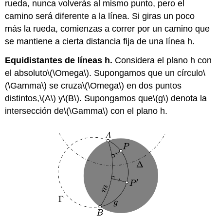
rueda, nunca volverás al mismo punto, pero el
camino será diferente a la línea. Si giras un poco
más la rueda, comienzas a correr por un camino que
se mantiene a cierta distancia fija de una línea h.
Equidistantes de líneas h.
Considera el plano h con
el absoluto
\(\Omega\)
. Supongamos que un círculo
\
(\Gamma\)
se cruza
\(\Omega\)
en dos puntos
distintos,
\(A\)
y
\(B\)
. Supongamos que
\(g\)
denota la
intersección de
\(\Gamma\)
con el plano h.