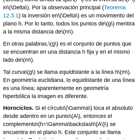
in
\(\Delta\)
. Por la observación principal (
Teorema
12.3.1
) la inversión en
\(\Delta\)
es un movimiento del
plano h. Por lo tanto, todos los puntos
de
\(g\)
mentira
a la misma distancia de
\(m\)
.
En otras palabras,
\(g\)
es el conjunto de puntos que
se encuentran en una distancia h fija y en el mismo
lado de
\(m\)
.
Tal curva
\(g\)
se llama
equidistante
a la línea h
\(m\)
.
En geometría euclidiana, lo equidistante de una línea
es una línea; aparentemente en geometría
hiperbólica la imagen es diferente.
Horociclos.
Si el círculo
\(\Gamma\)
toca el absoluto
desde adentro en un punto
\(A\)
, entonces el
complemento
\(h=\Gamma\backslash\{A\}\)
se
encuentra en el plano h. Este conjunto se llama