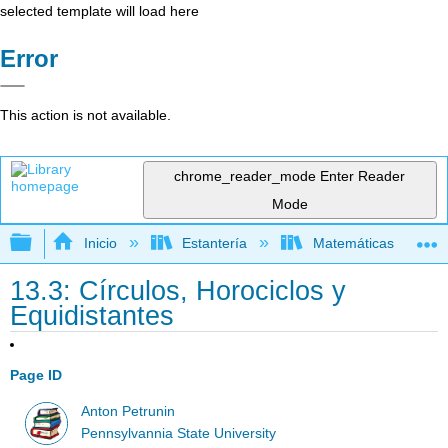
selected template will load here
Error
This action is not available.
chrome_reader_mode
Enter Reader
Mode
Expandir/contraer jerarquía global
Inicio
Estantería
Matemáticas
13.3: Círculos, Horociclos y
Equidistantes
Page ID
Anton Petrunin
Pennsylvannia State University