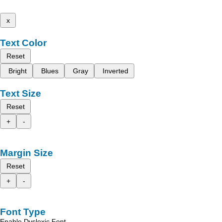
x
Text Color
Reset
Bright
Blues
Gray
Inverted
Text Size
Reset
+
-
Margin Size
Reset
+
-
Font Type
Enable Dyslexic Font