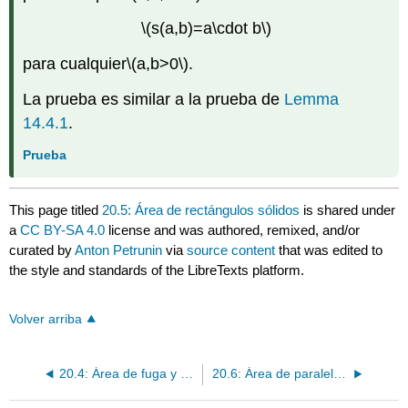
\(s(a,b)=a\cdot b\)
para cualquier
\(a,b>0\)
.
La prueba es similar a la prueba de
Lemma
14.4.1
.
Prueba
This page titled
20.5: Área de rectángulos sólidos
is shared under
a
CC BY-SA 4.0
license and was authored, remixed, and/or
curated by
Anton Petrunin
via
source content
that was edited to
the style and standards of the LibreTexts platform.
Volver arriba
20.4: Área de fuga y subdivisiones
20.6: Área de paralelogramos sólidos