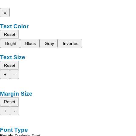
x
Text Color
Reset
Bright
Blues
Gray
Inverted
Text Size
Reset
+
-
Margin Size
Reset
+
-
Font Type
Enable Dyslexic Font