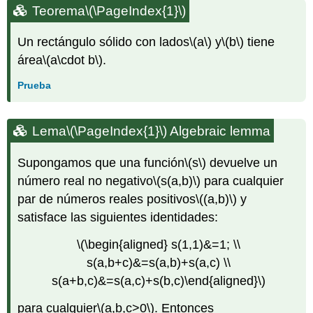
Teorema
\(\PageIndex{1}\)
Un rectángulo sólido con lados
\(a\)
y
\(b\)
tiene
área
\(a\cdot b\)
.
Prueba
Lema
\(\PageIndex{1}\)
Algebraic lemma
Supongamos que
una función
\(s\)
devuelve un
número real no negativo
\(s(a,b)\)
para cualquier
par de números reales positivos
\((a,b)\)
y
satisface las siguientes identidades:
\(\begin{aligned} s(1,1)&=1; \\
s(a,b+c)&=s(a,b)+s(a,c) \\
s(a+b,c)&=s(a,c)+s(b,c)\end{aligned}\)
para cualquier
\(a,b,c>0\)
. Entonces