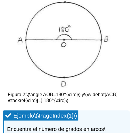
Figura 2:
\(\angle AOB=180^{\circ}\)
y
\(\widehat{ACB}
\stackrel{\circ}{=} 180^{\circ}\)
Ejemplo
\(\PageIndex{1}\)
Encuentra el número de grados en arcos
\