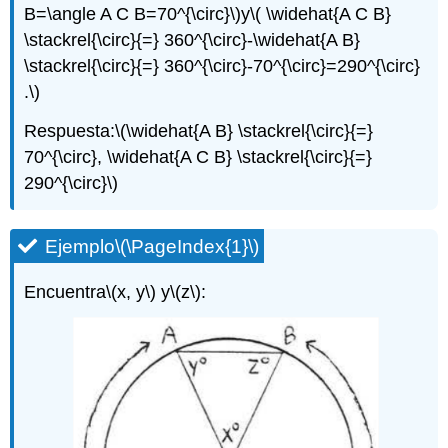
B=\angle A C B=70^{\circ}\)
y
\( \widehat{A C B}
\stackrel{\circ}{=} 360^{\circ}-\widehat{A B}
\stackrel{\circ}{=} 360^{\circ}-70^{\circ}=290^{\circ}
.\)
Respuesta:
\(\widehat{A B} \stackrel{\circ}{=}
70^{\circ}, \widehat{A C B} \stackrel{\circ}{=}
290^{\circ}\)
Ejemplo
\(\PageIndex{1}\)
Encuentra
\(x, y\)
y
\(z\)
: