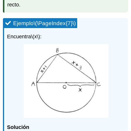
recto.
Ejemplo
\(\PageIndex{7}\)
Encuentra
\(x\)
:
Solución