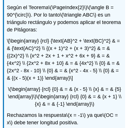
Según el Teorema
\(\PageIndex{2}\)
\(\angle B =
90^{\circ}\)
. Por lo tanto
\(\triangle ABC\)
es un
triángulo rectángulo y podemos aplicar el teorema
de Pitágoras:
\[\begin{array} {rcl} {\text{AB}^2 + \text{BC}^2} & =
& {\text{AC}^2} \\ {(x + 1)^2 + (x + 3)^2} & = &
{(2x)^2} \\ {x^2 + 2x + 1 + x^2 + 6x + 9} & = &
{4x^2} \\ {2x^2 + 8x + 10} & = & {4x^2} \\ {0} & = &
{2x^2 - 8x - 10} \\ {0} & = & {x^2 - 4x - 5} \\ {0} & =
& {(x - 5)(x + 1)} \end{array}\]
\(\begin{array} {rcl} {0} & = & {x - 5} \\ {x} & = & {5}
\end{array}\)
\(\begin{array} {rcl} {0} & = & {x + 1} \\
{x} & = & {-1} \end{array}\)
Rechazamos la respuesta
\(x = -1\)
ya que
\(OC =
x\)
debe tener longitud positiva.