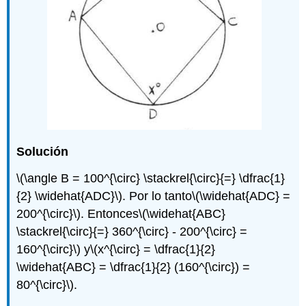
Solución
\(\angle B = 100^{\circ} \stackrel{\circ}{=} \dfrac{1}
{2} \widehat{ADC}\)
. Por lo tanto
\(\widehat{ADC} =
200^{\circ}\)
. Entonces
\(\widehat{ABC}
\stackrel{\circ}{=} 360^{\circ} - 200^{\circ} =
160^{\circ}\)
y
\(x^{\circ} = \dfrac{1}{2}
\widehat{ABC} = \dfrac{1}{2} (160^{\circ}) =
80^{\circ}\)
.