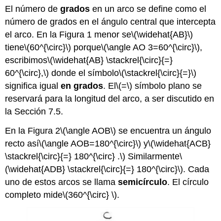
El número de
grados
en un arco se define como el
número de grados en el ángulo central que intercepta
el arco. En la Figura 1 menor se
\(\widehat{AB}\)
tiene
\(60^{\circ}\)
porque
\(\angle AO 3=60^{\circ}\)
,
escribimos
\(\widehat{AB} \stackrel{\circ}{=}
60^{\circ},\)
donde el símbolo
\(\stackrel{\circ}{=}\)
significa igual
en grados
. El
\(=\)
símbolo plano se
reservará para la longitud del arco, a ser discutido en
la Sección 7.5.
En la Figura 2
\(\angle AOB\)
se encuentra un ángulo
recto así
\(\angle AOB=180^{\circ}\)
y
\(\widehat{ACB}
\stackrel{\circ}{=} 180^{\circ} .\)
Similarmente
\
(\widehat{ADB} \stackrel{\circ}{=} 180^{\circ}\)
. Cada
uno de estos arcos se llama
semicírculo
. El círculo
completo mide
\(360^{\circ} \)
.