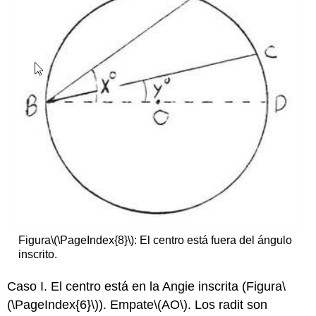
Figura
\(\PageIndex{8}\)
: El centro está fuera del ángulo
inscrito.
Caso I. El centro está en la Angie inscrita (Figura
\
(\PageIndex{6}\)
). Empate
\(AO\)
. Los radit son