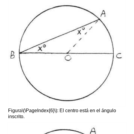
Figura
\(\PageIndex{6}\)
: El centro está en el ángulo
inscrito.