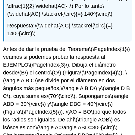
\dfrac{1}{2} \widehat{AC} .\)
Por lo tanto
\
(\widehat{AC} \stackrel{\circ}{=} 140^{\circ}\)
Respuesta:
\(\widehat{A C} \stackrel{\circ}{=}
140^{\circ}\)
Antes de dar la prueba del Teorema
\(\PageIndex{1}\)
veamos si podemos probar la respuesta al
EJEMPLO
\(\PageIndex{3}\)
. Dibuja el diámetro
desde
\(B\)
el centro
\(O\)
(Figura
\(\PageIndex{4}\)
).
\
(\angle A B C\)
se divide por el diámetro en dos
ángulos más pequeños,
\(\angle A B D\)
y
\(\angle D B
C\)
, cuya suma es
\(70^{\circ}\)
. Supongamos
\(\angle
ABD = 30^{\circ}\)
y
\(\angle DBC = 40^{\circ}\)
(Figura
\(\PageIndex{5}\)
).
\(AO = BO\)
porque todos
los radios son iguales. De ahí
\(\triangle AOB\)
es
isósceles con
\(\angle A=\angle ABD=30^{\circ}\)