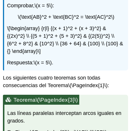
Comprobar,
\(x = 5\)
:
\(\text{AB}^2 + \text{BC}^2 = \text{AC}^2\)
\[\begin{array} {r|l} {(x + 1)^2 + (x + 3)^2} &
{(2x)^2} \\ {(5 + 1)^2 + (5 + 3)^2} & {(2(5))^2} \\
{6^2 + 8^2} & {10^2} \\ {36 + 64} & {100} \\ {100} &
{} \end{array}\]
Respuesta:
\(x = 5\)
.
Los siguientes cuatro teoremas son todas
consecuencias del Teorema
\(\PageIndex{1}\)
:
Teorema
\(\PageIndex{3}\)
Las líneas paralelas interceptan arcos iguales en
grados.