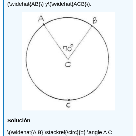
(\widehat{AB}\)
y
\(\widehat{ACB}\)
:
Solución
\(\widehat{A B} \stackrel{\circ}{=} \angle A C