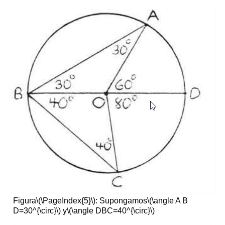
Figura
\(\PageIndex{5}\)
: Supongamos
\(\angle A B
D=30^{\circ}\)
y
\(\angle DBC=40^{\circ}\)