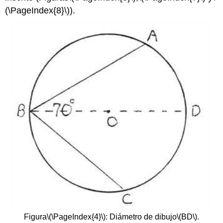
(\PageIndex{8}\)
).
Figura
\(\PageIndex{4}\)
: Diámetro de dibujo
\(BD\)
.