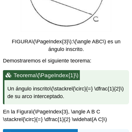
FIGURA
\(\PageIndex{3}\)
:
\(\angle ABC\)
es un
ángulo inscrito.
Demostraremos el siguiente teorema:
Teorema
\(\PageIndex{1}\)
Un ángulo inscrito
\(\stackrel{\circ}{=} \dfrac{1}{2}\)
de su arco interceptado.
En la Figura
\(\PageIndex{3}, \angle A B C
\stackrel{\circ}{=} \dfrac{1}{2} \widehat{A C}\)