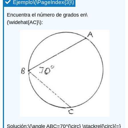
Ejemplo
\(\PageIndex{3}\)
Encuentra el número de grados en
\
(\widehat{AC}\)
:
Solución:
\(\angle ABC=70^{\circ} \stackrel{\circ}{=}