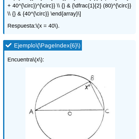
+ 40^{\circ})^{\circ}} \\ {} & {\dfrac{1}{2} (80)^{\circ}}
\\ {} & {40^{\circ}} \end{array}\]
Respuesta:
\(x = 40\)
.
Ejemplo
\(\PageIndex{6}\)
Encuentra
\(x\)
: