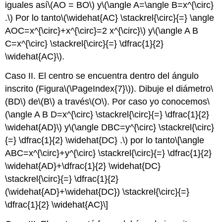
iguales así
\(AO = BO\)
y
\(\angle A=\angle B=x^{\circ}
.\)
Por lo tanto
\(\widehat{AC} \stackrel{\circ}{=} \angle
AOC=x^{\circ}+x^{\circ}=2 x^{\circ}\)
y
\(\angle A B
C=x^{\circ} \stackrel{\circ}{=} \dfrac{1}{2}
\widehat{AC}\)
.
Caso II. El centro se encuentra dentro del ángulo
inscrito (Figura
\(\PageIndex{7}\)
). Dibuje el diámetro
\
(BD\)
de
\(B\)
a través
\(O\)
. Por caso yo conocemos
\
(\angle A B D=x^{\circ} \stackrel{\circ}{=} \dfrac{1}{2}
\widehat{AD}\)
y
\(\angle DBC=y^{\circ} \stackrel{\circ}
{=} \dfrac{1}{2} \widehat{DC} .\)
por lo tanto
\[\angle
ABC=x^{\circ}+y^{\circ} \stackrel{\circ}{=} \dfrac{1}{2}
\widehat{AD}+\dfrac{1}{2} \widehat{DC}
\stackrel{\circ}{=} \dfrac{1}{2}
(\widehat{AD}+\widehat{DC}) \stackrel{\circ}{=}
\dfrac{1}{2} \widehat{AC}\]