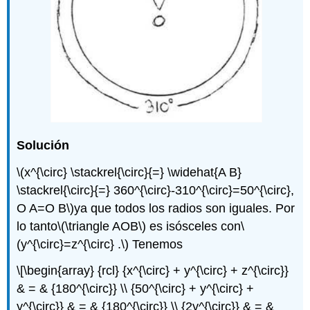
Solución
\(x^{\circ} \stackrel{\circ}{=} \widehat{A B}
\stackrel{\circ}{=} 360^{\circ}-310^{\circ}=50^{\circ},
O A=O B\)
ya que todos los radios son iguales. Por
lo tanto
\(\triangle AOB\)
es isósceles con
\
(y^{\circ}=z^{\circ} .\)
Tenemos
\[\begin{array} {rcl} {x^{\circ} + y^{\circ} + z^{\circ}}
& = & {180^{\circ}} \\ {50^{\circ} + y^{\circ} +
y^{\circ}} & = & {180^{\circ}} \\ {2y^{\circ}} & = &