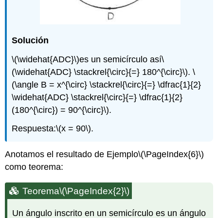
Solución
\(\widehat{ADC}\)
es un semicírculo así
\
(\widehat{ADC} \stackrel{\circ}{=} 180^{\circ}\)
.
\
(\angle B = x^{\circ} \stackrel{\circ}{=} \dfrac{1}{2}
\widehat{ADC} \stackrel{\circ}{=} \dfrac{1}{2}
(180^{\circ}) = 90^{\circ}\)
.
Respuesta:
\(x = 90\)
.
Anotamos el resultado de Ejemplo
\(\PageIndex{6}\)
como teorema:
Teorema
\(\PageIndex{2}\)
Un ángulo inscrito en un semicírculo es un ángulo