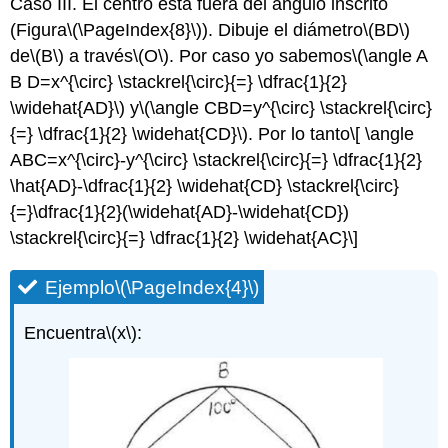
Caso III. El centro está fuera del ángulo inscrito
(Figura
\(\PageIndex{8}\)
). Dibuje el diámetro
\(BD\)
de
\(B\)
a través
\(O\)
. Por caso yo sabemos
\(\angle A
B D=x^{\circ} \stackrel{\circ}{=} \dfrac{1}{2}
\widehat{AD}\)
y
\(\angle CBD=y^{\circ} \stackrel{\circ}
{=} \dfrac{1}{2} \widehat{CD}\)
. Por lo tanto
\[ \angle
ABC=x^{\circ}-y^{\circ} \stackrel{\circ}{=} \dfrac{1}{2}
\hat{AD}-\dfrac{1}{2} \widehat{CD} \stackrel{\circ}
{=}\dfrac{1}{2}(\widehat{AD}-\widehat{CD})
\stackrel{\circ}{=} \dfrac{1}{2} \widehat{AC}\]
Ejemplo
\(\PageIndex{4}\)
Encuentra
\(x\)
: