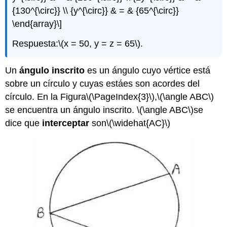
{130^{\circ}} \\ {y^{\circ}} & = & {65^{\circ}}
\end{array}\]
Respuesta:
\(x = 50, y = z = 65\)
.
Un
ángulo inscrito
es un ángulo cuyo vértice está
sobre un círculo y cuyas estáes son acordes del
círculo. En la Figura
\(\PageIndex{3}\)
,
\(\angle ABC\)
se encuentra un ángulo inscrito.
\(\angle ABC\)
se
dice que
interceptar
son
\(\widehat{AC}\)