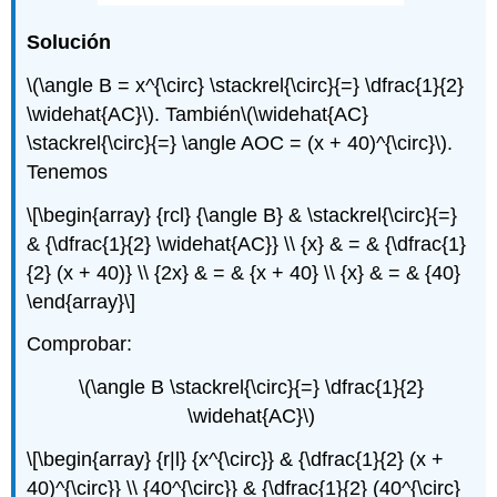
Solución
\(\angle B = x^{\circ} \stackrel{\circ}{=} \dfrac{1}{2}
\widehat{AC}\)
. También
\(\widehat{AC}
\stackrel{\circ}{=} \angle AOC = (x + 40)^{\circ}\)
.
Tenemos
\[\begin{array} {rcl} {\angle B} & \stackrel{\circ}{=}
& {\dfrac{1}{2} \widehat{AC}} \\ {x} & = & {\dfrac{1}
{2} (x + 40)} \\ {2x} & = & {x + 40} \\ {x} & = & {40}
\end{array}\]
Comprobar:
\(\angle B \stackrel{\circ}{=} \dfrac{1}{2}
\widehat{AC}\)
\[\begin{array} {r|l} {x^{\circ}} & {\dfrac{1}{2} (x +
40)^{\circ}} \\ {40^{\circ}} & {\dfrac{1}{2} (40^{\circ}