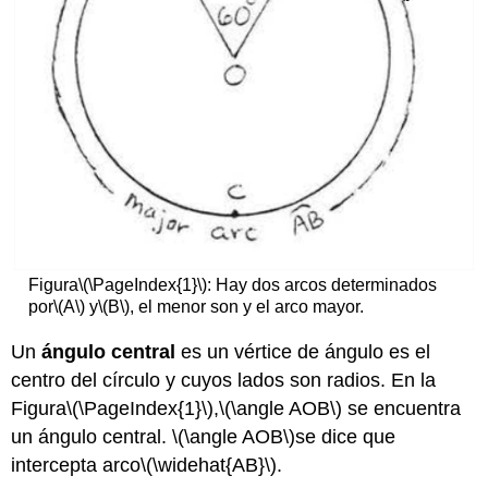
Figura
\(\PageIndex{1}\)
: Hay dos arcos determinados
por
\(A\)
y
\(B\)
, el menor son y el arco mayor.
Un
ángulo central
es un vértice de ángulo es el
centro del círculo y cuyos lados son radios. En la
Figura
\(\PageIndex{1}\)
,
\(\angle AOB\)
se encuentra
un ángulo central.
\(\angle AOB\)
se dice que
intercepta arco
\(\widehat{AB}\)
.