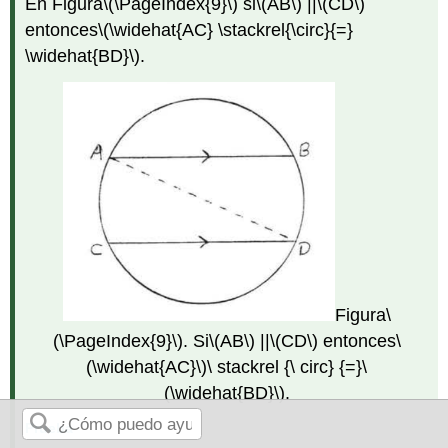
En Figura
\(\PageIndex{9}\)
si
\(AB\)
||
\(CD\)
entonces
\(\widehat{AC} \stackrel{\circ}{=}
\widehat{BD}\)
.
Figura
\
(\PageIndex{9}\)
. Si
\(AB\)
||
\(CD\)
entonces
\
(\widehat{AC}\)
\ stackrel {\ circ} {=}
\
(\widehat{BD}\)
.
Prueba