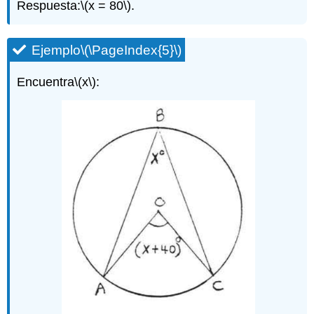
Respuesta:
\(x = 80\)
.
Ejemplo
\(\PageIndex{5}\)
Encuentra
\(x\)
: