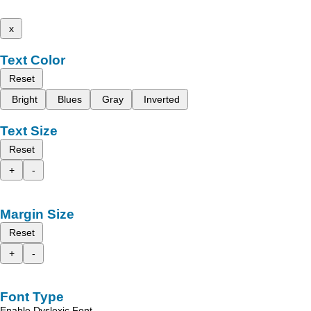
x
Text Color
Reset
Bright
Blues
Gray
Inverted
Text Size
Reset
+
-
Margin Size
Reset
+
-
Font Type
Enable Dyslexic Font