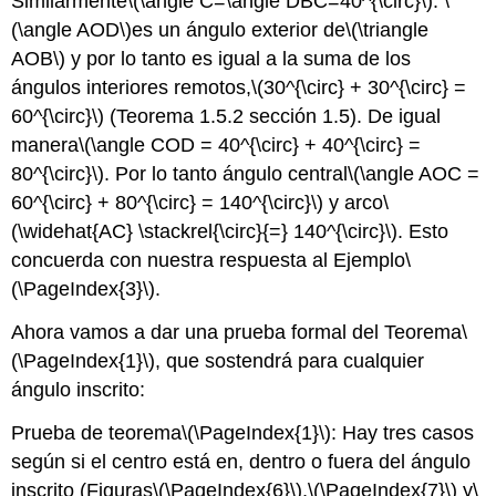
Similarmente
\(\angle C=\angle DBC=40^{\circ}\)
.
\
(\angle AOD\)
es un ángulo exterior de
\(\triangle
AOB\)
y por lo tanto es igual a la suma de los
ángulos interiores remotos,
\(30^{\circ} + 30^{\circ} =
60^{\circ}\)
(Teorema 1.5.2 sección 1.5). De igual
manera
\(\angle COD = 40^{\circ} + 40^{\circ} =
80^{\circ}\)
. Por lo tanto ángulo central
\(\angle AOC =
60^{\circ} + 80^{\circ} = 140^{\circ}\)
y arco
\
(\widehat{AC} \stackrel{\circ}{=} 140^{\circ}\)
. Esto
concuerda con nuestra respuesta al Ejemplo
\
(\PageIndex{3}\)
.
Ahora vamos a dar una prueba formal del Teorema
\
(\PageIndex{1}\)
, que sostendrá para cualquier
ángulo inscrito:
Prueba de teorema
\(\PageIndex{1}\)
: Hay tres casos
según si el centro está en, dentro o fuera del ángulo
inscrito (Figuras
\(\PageIndex{6}\)
,
\(\PageIndex{7}\)
y
\