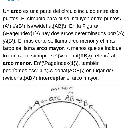
Un
arco
es una parte del círculo incluido entre dos
puntos. El símbolo para el se incluyen entre puntos
\
(A\)
e
\(B\)
Is
\(\widehat{AB}\)
. En la Figura
\
(\PageIndex{1}\)
hay dos arcos determinados por
\(A\)
y
\(B\)
. El más corto se llama arco menor y el más
largo se llama
arco mayor
. A menos que se indique
lo contrario, siempre se
\(\widehat{AB}\)
referirá al
arco menor
. En
\(\PageIndex{1}\)
, también
podríamos escribir
\(\widehat{ACB}\)
en lugar de
\
(\widehat{AB}\)
interceptar
el arco mayor.