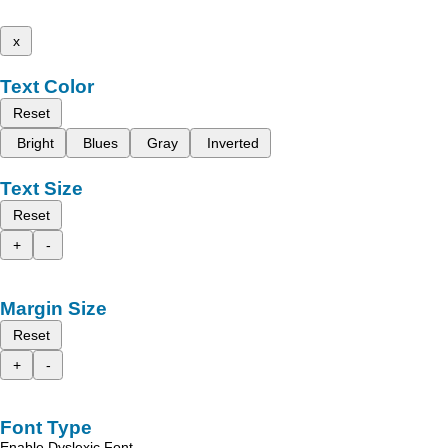
x
Text Color
Reset
Bright
Blues
Gray
Inverted
Text Size
Reset
+
-
Margin Size
Reset
+
-
Font Type
Enable Dyslexic Font