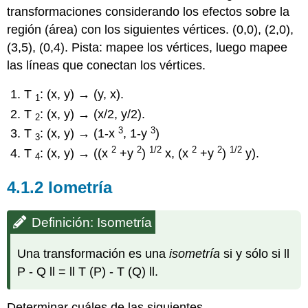
Corolario:
transformaciones considerando los efectos sobre la
Las
región (área) con los siguientes vértices. (0,0), (2,0),
isometrías
preservan
(3,5), (0,4). Pista: mapee los vértices, luego mapee
el
las líneas que conectan los vértices.
entretiempo
Teorema:
T
: (x, y) → (y, x).
1
Isometrías
T
: (x, y) → (x/2, y/2).
preservan
2
triángulos
3
3
T
: (x, y) → (1-x
, 1-y
)
3
Teorema:
2
2
1/2
2
2
1/2
T
: (x, y) → ((x
+y
)
x, (x
+y
)
y).
4
Las
isometrías
4.1.2
Iometría
preservan
los
ángulos
Definición: Isometría
Teorema:
Las
Una transformación es una
isometría
si y sólo si ll
isometrías
preservan
P - Q ll = ll T (P) - T (Q) ll.
el
paralelismo
Determinar cuáles de las siguientes