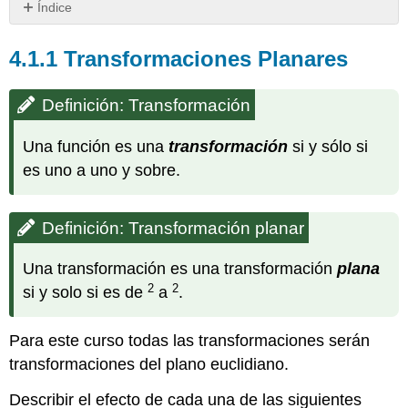
Índice
4.1.1
Transformaciones
4.1.1
Transformaciones Planares
Planares
Definición:
Definición: Transformación
Transformación
Definición:
Una función es una
transformación
si y sólo si
Transformación
es uno a uno y sobre.
planar
4.1.2
Iometría
Definición: Transformación planar
Definición:
Isometría
Una transformación es una transformación
plana
Lema
2
2
si y solo si es de
a
.
Teorema:
Las
isometrías
Para este curso todas las transformaciones serán
preservan
transformaciones del plano euclidiano.
la
colinealidad
Describir el efecto de cada una de las siguientes