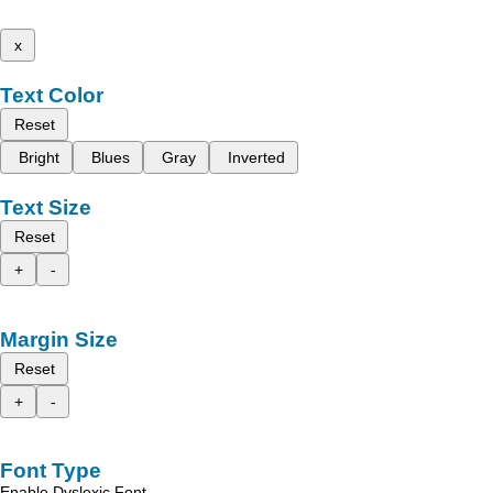
x
Text Color
Reset
Bright
Blues
Gray
Inverted
Text Size
Reset
+
-
Margin Size
Reset
+
-
Font Type
Enable Dyslexic Font