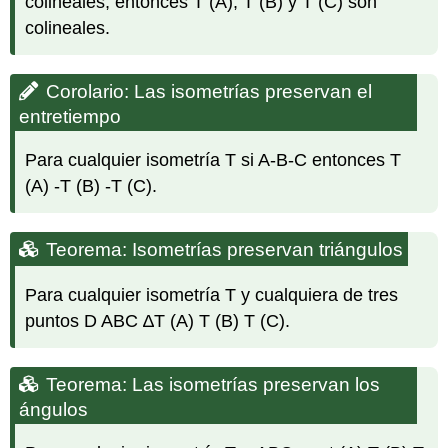
colineales, entonces T (A), T (B) y T (C) son
La
similitud
colineales.
preserva
la
colinealidad
Corolario: Las isometrías preservan el
Corolario:
entretiempo
La
similitud
Para cualquier isometría T si A-B-C entonces T
preserva
(A) -T (B) -T (C).
el
entretiempo
Teorema:
Teorema: Isometrías preservan triángulos
La
similitud
preserva
Para cualquier isometría T y cualquiera de tres
la
puntos D ABC ∆T (A) T (B) T (C).
similitud
del
triángulo
Teorema: Las isometrías preservan los
Teorema:
ángulos
La
similitud