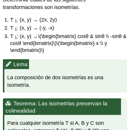
Teorema:
transformaciones son isometrías.
Las
isometrías
T
: (x, y) → (2x, 2y)
preservan
1
círculos
T
: (x, y) → (-y, -x)
1
4.1.3
T
: (x, y) →
\(\begin{bmatrix} cosθ & sinθ \\ -sinθ &
1
Dilataciones
cosθ \end{bmatrix}\)
\(\begin{bmatrix} x \\ y
Definición:
\end{bmatrix}\)
Dilatación
Definición:
Lema
Similaridad
Lema:
La composición de dos isometrías es una
La
similitud
isometría.
escala
los
segmentos
Teorema: Las isometrías preservan la
de
colinealidad
manera
uniforme
Para cualquier isometría T si A, B y C son
Teorema: