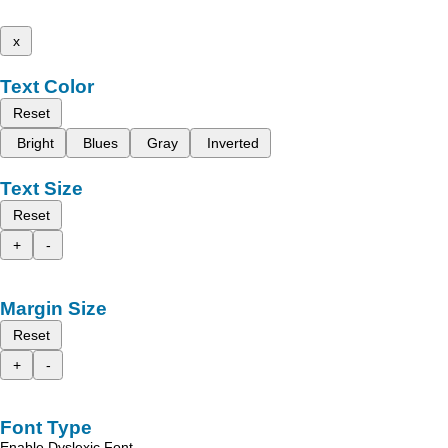
x
Text Color
Reset
Bright
Blues
Gray
Inverted
Text Size
Reset
+
-
Margin Size
Reset
+
-
Font Type
Enable Dyslexic Font