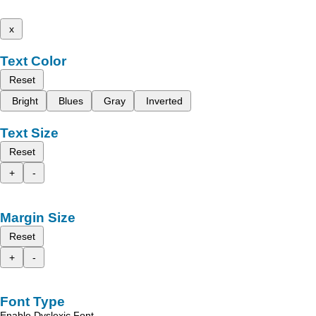
x
Text Color
Reset
Bright
Blues
Gray
Inverted
Text Size
Reset
+
-
Margin Size
Reset
+
-
Font Type
Enable Dyslexic Font