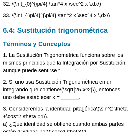
32.
\(\int_{0}^{\pi/4} \tan^4 x \sec^2 x \,dx\)
33.
\(\int_{-\pi/4}^{\pi/4} \tan^2 x \sec^4 x \,dx\)
6.4: Sustitución trigonométrica
Términos y Conceptos
1. La Sustitución Trigonométrica funciona sobre los
mismos principios que la Integración por Sustitución,
aunque puede sentirse “_____”.
2. Si uno usa Sustitución Trigonométrica en un
integrando que contiene
\(\sqrt{25-x^2}\)
, entonces
uno debe establecer x = ______.
3. Consideremos la identidad pitagórica
\(\sin^2 \theta
+\cos^2 \theta =1\)
.
a) ¿Qué identidad se obtiene cuando ambas partes
están divididas por
\(\cos^2 \theta\)
?