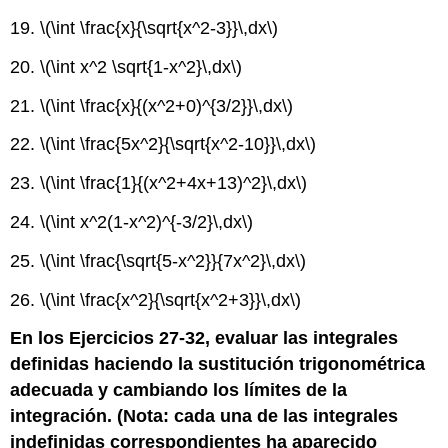
19.
\(\int \frac{x}{\sqrt{x^2-3}}\,dx\)
20.
\(\int x^2 \sqrt{1-x^2}\,dx\)
21.
\(\int \frac{x}{(x^2+0)^{3/2}}\,dx\)
22.
\(\int \frac{5x^2}{\sqrt{x^2-10}}\,dx\)
23.
\(\int \frac{1}{(x^2+4x+13)^2}\,dx\)
24.
\(\int x^2(1-x^2)^{-3/2}\,dx\)
25.
\(\int \frac{\sqrt{5-x^2}}{7x^2}\,dx\)
26.
\(\int \frac{x^2}{\sqrt{x^2+3}}\,dx\)
En los Ejercicios 27-32, evaluar las integrales
definidas haciendo la sustitución trigonométrica
adecuada y cambiando los límites de la
integración. (Nota: cada una de las integrales
indefinidas correspondientes ha aparecido