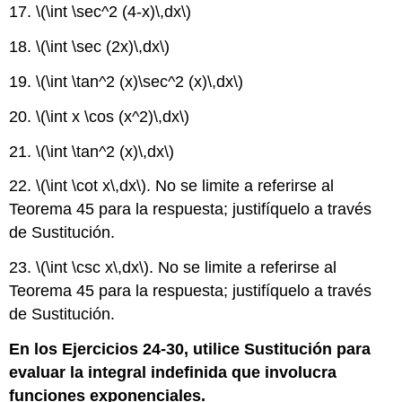
17.
\(\int \sec^2 (4-x)\,dx\)
18.
\(\int \sec (2x)\,dx\)
19.
\(\int \tan^2 (x)\sec^2 (x)\,dx\)
20.
\(\int x \cos (x^2)\,dx\)
21.
\(\int \tan^2 (x)\,dx\)
22.
\(\int \cot x\,dx\)
. No se limite a referirse al
Teorema 45 para la respuesta; justifíquelo a través
de Sustitución.
23.
\(\int \csc x\,dx\)
. No se limite a referirse al
Teorema 45 para la respuesta; justifíquelo a través
de Sustitución.
En los Ejercicios 24-30, utilice Sustitución para
evaluar la integral indefinida que involucra
funciones exponenciales.