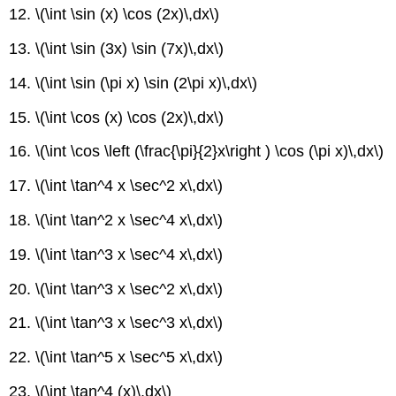
12.
\(\int \sin (x) \cos (2x)\,dx\)
13.
\(\int \sin (3x) \sin (7x)\,dx\)
14.
\(\int \sin (\pi x) \sin (2\pi x)\,dx\)
15.
\(\int \cos (x) \cos (2x)\,dx\)
16.
\(\int \cos \left (\frac{\pi}{2}x\right ) \cos (\pi x)\,dx\)
17.
\(\int \tan^4 x \sec^2 x\,dx\)
18.
\(\int \tan^2 x \sec^4 x\,dx\)
19.
\(\int \tan^3 x \sec^4 x\,dx\)
20.
\(\int \tan^3 x \sec^2 x\,dx\)
21.
\(\int \tan^3 x \sec^3 x\,dx\)
22.
\(\int \tan^5 x \sec^5 x\,dx\)
23.
\(\int \tan^4 (x)\,dx\)