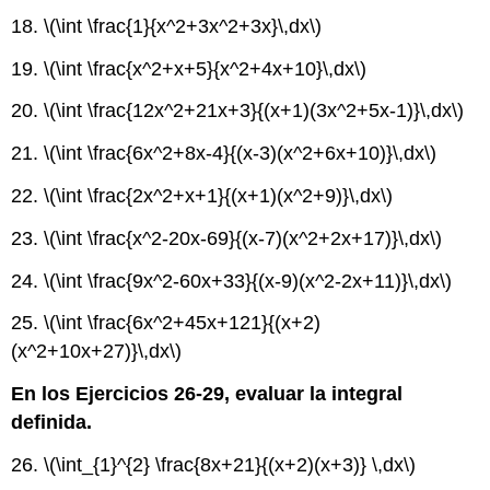
18.
\(\int \frac{1}{x^2+3x^2+3x}\,dx\)
19.
\(\int \frac{x^2+x+5}{x^2+4x+10}\,dx\)
20.
\(\int \frac{12x^2+21x+3}{(x+1)(3x^2+5x-1)}\,dx\)
21.
\(\int \frac{6x^2+8x-4}{(x-3)(x^2+6x+10)}\,dx\)
22.
\(\int \frac{2x^2+x+1}{(x+1)(x^2+9)}\,dx\)
23.
\(\int \frac{x^2-20x-69}{(x-7)(x^2+2x+17)}\,dx\)
24.
\(\int \frac{9x^2-60x+33}{(x-9)(x^2-2x+11)}\,dx\)
25.
\(\int \frac{6x^2+45x+121}{(x+2)
(x^2+10x+27)}\,dx\)
En los Ejercicios 26-29, evaluar la integral
definida.
26.
\(\int_{1}^{2} \frac{8x+21}{(x+2)(x+3)} \,dx\)