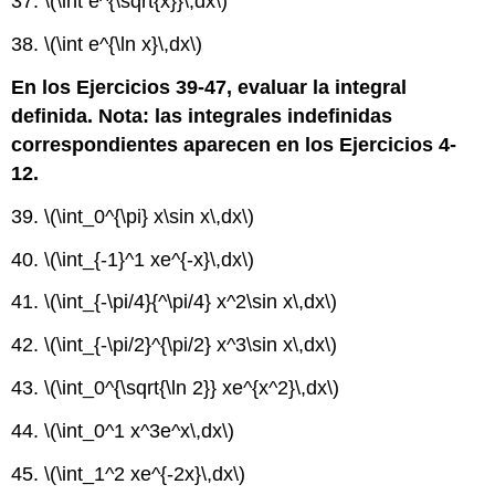
37.
\(\int e^{\sqrt{x}}\,dx\)
38.
\(\int e^{\ln x}\,dx\)
En los Ejercicios 39-47, evaluar la integral
definida. Nota: las integrales indefinidas
correspondientes aparecen en los Ejercicios 4-
12.
39.
\(\int_0^{\pi} x\sin x\,dx\)
40.
\(\int_{-1}^1 xe^{-x}\,dx\)
41.
\(\int_{-\pi/4}{^\pi/4} x^2\sin x\,dx\)
42.
\(\int_{-\pi/2}^{\pi/2} x^3\sin x\,dx\)
43.
\(\int_0^{\sqrt{\ln 2}} xe^{x^2}\,dx\)
44.
\(\int_0^1 x^3e^x\,dx\)
45.
\(\int_1^2 xe^{-2x}\,dx\)