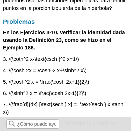
podemos usar las funciones hiperbólicas para definir
puntos en la porción izquierda de la hipérbola?
Problemas
En los Ejercicios 3-10, verificar la identidad dada
usando la Definición 23, como se hizo en el
Ejemplo 186.
3.
\(\coth^2 x-\text{csch }^2 x=1\)
4.
\(\cosh 2x = \cosh^2 x+\sinh^2 x\)
5.
\(\cosh^2 x = \frac{\cosh 2x+1}{2}\)
6.
\(\sinh^2 x = \frac{\cosh 2x-1}{2}\)
7.
\(\frac{d}{dx} [\text{sech } x] = -\text{sech } x \tanh
x\)
8.
\(\frac{d}{dx} [\coth x] = -\text{sech } x \tanh x\)