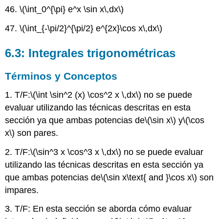
46.
\(\int_0^{\pi} e^x \sin x\,dx\)
47.
\(\int_{-\pi/2}^{\pi/2} e^{2x}\cos x\,dx\)
6.3: Integrales trigonométricas
Términos y Conceptos
1. T/F:
\(\int \sin^2 (x) \cos^2 x \,dx\)
no se puede
evaluar utilizando las técnicas descritas en esta
sección ya que ambas potencias de
\(\sin x\)
y
\(\cos
x\)
son pares.
2. T/F:
\(\sin^3 x \cos^3 x \,dx\)
no se puede evaluar
utilizando las técnicas descritas en esta sección ya
que ambas potencias de
\(\sin x\text{ and }\cos x\)
son
impares.
3. T/F: En esta sección se aborda cómo evaluar