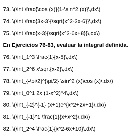
73.
\(\int \frac{\cos (x)}{1-\sin^2 (x)}\,dx\)
74.
\(\int \frac{3x-3}{\sqrt{x^2-2x-6}}\,dx\)
75.
\(\int \frac{x-3}{\sqrt{x^2-6x+8}}\,dx\)
En Ejercicios 76-83, evaluar la integral definida.
76.
\(\int_1^3 \frac{1}{x-5}\,dx\)
77.
\(\int_2^6 x\sqrt{x-2}\,dx\)
78.
\(\int_{-\pi/2}^{\pi/2} \sin^2 (x)\cos (x)\,dx\)
79.
\(\int_0^1 2x (1-x^2)^4\,dx\)
80.
\(\int_{-2}^{-1} (x+1)e^{x^2+2x+1}\,dx\)
81.
\(\int_{-1}^1 \frac{1}{x+x^2}\,dx\)
82.
\(\int_2^4 \frac{1}{x^2-6x+10}\,dx\)