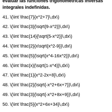
evaluar las funciones trigonométricas inversas
integrales indefinidas.
41.
\(\int \frac{7}{x^2+7}\,dx\)
42.
\(\int \frac{3}{\sqrt{9-x^2}}\,dx\)
43.
\(\int \frac{14}{\sqrt{5-x^2}}\,dx\)
44.
\(\int \frac{2}{x\sqrt{x^2-9}}\,dx\)
45.
\(\int \frac{5}{\sqrt{x^4-16x^2}}\,dx\)
46.
\(\int \frac{x}{\sqrt{1-x^4}}\,dx\)
47.
\(\int \frac{1}{x^2-2x+8}\,dx\)
48.
\(\int \frac{2}{\sqrt{-x^2+6x+7}}\,dx\)
49.
\(\int \frac{3}{\sqrt{-x^2+8x+9}}\,dx\)
50.
\(\int \frac{5}{x^2+6x+34}\,dx\)