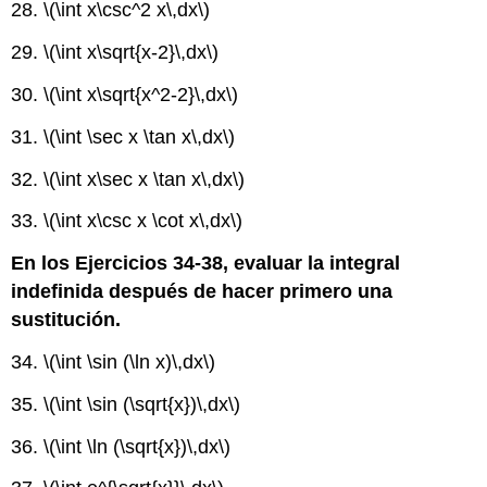
28.
\(\int x\csc^2 x\,dx\)
29.
\(\int x\sqrt{x-2}\,dx\)
30.
\(\int x\sqrt{x^2-2}\,dx\)
31.
\(\int \sec x \tan x\,dx\)
32.
\(\int x\sec x \tan x\,dx\)
33.
\(\int x\csc x \cot x\,dx\)
En los Ejercicios 34-38, evaluar la integral
indefinida después de hacer primero una
sustitución.
34.
\(\int \sin (\ln x)\,dx\)
35.
\(\int \sin (\sqrt{x})\,dx\)
36.
\(\int \ln (\sqrt{x})\,dx\)