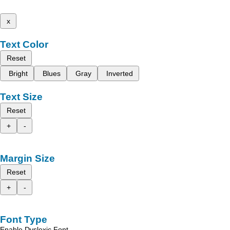
x
Text Color
Reset
Bright
Blues
Gray
Inverted
Text Size
Reset
+
-
Margin Size
Reset
+
-
Font Type
Enable Dyslexic Font