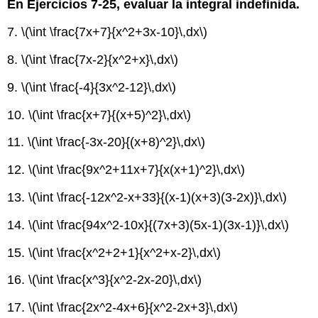
En Ejercicios 7-25, evaluar la integral indefinida.
7.
\(\int \frac{7x+7}{x^2+3x-10}\,dx\)
8.
\(\int \frac{7x-2}{x^2+x}\,dx\)
9.
\(\int \frac{-4}{3x^2-12}\,dx\)
10.
\(\int \frac{x+7}{(x+5)^2}\,dx\)
11.
\(\int \frac{-3x-20}{(x+8)^2}\,dx\)
12.
\(\int \frac{9x^2+11x+7}{x(x+1)^2}\,dx\)
13.
\(\int \frac{-12x^2-x+33}{(x-1)(x+3)(3-2x)}\,dx\)
14.
\(\int \frac{94x^2-10x}{(7x+3)(5x-1)(3x-1)}\,dx\)
15.
\(\int \frac{x^2+2+1}{x^2+x-2}\,dx\)
16.
\(\int \frac{x^3}{x^2-2x-20}\,dx\)
17.
\(\int \frac{2x^2-4x+6}{x^2-2x+3}\,dx\)