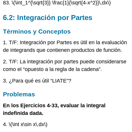
83.
\(\int_1^{\sqrt{3}} \frac{1}{\sqrt{4-x^2}}\,dx\)
6.2: Integración por Partes
Términos y Conceptos
1. T/F: Integración por Partes es útil en la evaluación
de integrands que contienen productos de función.
2. T/F: La integración por partes puede considerarse
como el “opuesto a la regla de la cadena”.
3. ¿Para qué es útil “LIATE”?
Problemas
En los Ejercicios 4-33, evaluar la integral
indefinida dada.
4.
\(\int x\sin x\,dx\)