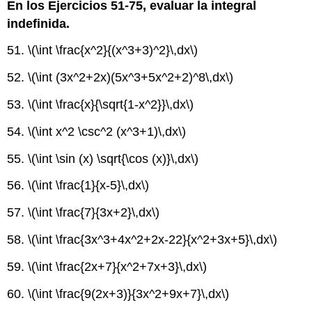
En los Ejercicios 51-75, evaluar la integral
indefinida.
51.
\(\int \frac{x^2}{(x^3+3)^2}\,dx\)
52.
\(\int (3x^2+2x)(5x^3+5x^2+2)^8\,dx\)
53.
\(\int \frac{x}{\sqrt{1-x^2}}\,dx\)
54.
\(\int x^2 \csc^2 (x^3+1)\,dx\)
55.
\(\int \sin (x) \sqrt{\cos (x)}\,dx\)
56.
\(\int \frac{1}{x-5}\,dx\)
57.
\(\int \frac{7}{3x+2}\,dx\)
58.
\(\int \frac{3x^3+4x^2+2x-22}{x^2+3x+5}\,dx\)
59.
\(\int \frac{2x+7}{x^2+7x+3}\,dx\)
60.
\(\int \frac{9(2x+3)}{3x^2+9x+7}\,dx\)