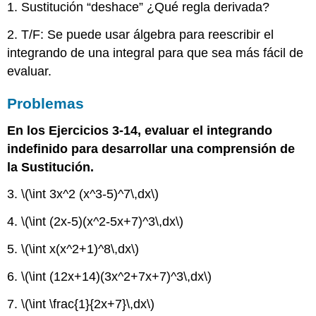
1. Sustitución “deshace” ¿Qué regla derivada?
2. T/F: Se puede usar álgebra para reescribir el
integrando de una integral para que sea más fácil de
evaluar.
Problemas
En los Ejercicios 3-14, evaluar el integrando
indefinido para desarrollar una comprensión de
la Sustitución.
3.
\(\int 3x^2 (x^3-5)^7\,dx\)
4.
\(\int (2x-5)(x^2-5x+7)^3\,dx\)
5.
\(\int x(x^2+1)^8\,dx\)
6.
\(\int (12x+14)(3x^2+7x+7)^3\,dx\)
7.
\(\int \frac{1}{2x+7}\,dx\)