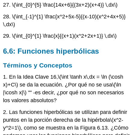
27.
\(\int_{0}^{5} \frac{14x+6}{(3x+2)(x+4)} \,dx\)
28.
\(\int_{-1}^{1} \frac{x^2+5x-5}{(x-10)(x^2+4x+5)}
\,dx\)
29.
\(\int_{0}^{1} \frac{x}{(x+1)(x^2+2x+1)} \,dx\)
6.6: Funciones hiperbólicas
Términos y Conceptos
1. En la Idea Clave 16,
\(\int \tanh x\,dx = \ln (\cosh
x)+C\)
se da la ecuación. ¿Por qué no se usa
\(\ln
|\cosh x|\)
"" -es decir, ¿por qué no son necesarios
los valores absolutos?
2. Las funciones hiperbólicas se utilizan para definir
puntos en la porción derecha de la hipérbola
\(x^2-
y^2=1\)
, como se muestra en la Figura 6.13. ¿Cómo