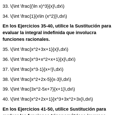
33.
\(\int \frac{(\ln x)^3}{x}\,dx\)
34.
\(\int \frac{1}{x\ln (x^2)}\,dx\)
En los Ejercicios 35-40, utilice la Sustitución para
evaluar la integral indefinida que involucra
funciones racionales.
35.
\(\int \frac{x^2+3x+1}{x}\,dx\)
36.
\(\int \frac{x^3+x^2+x+1}{x}\,dx\)
37.
\(\int \frac{x^3-1}{x+!}\,dx\)
38.
\(\int \frac{x^2+2x-5}{x-3}\,dx\)
39.
\(\int \frac{3x^2-5x+7}{x+1}\,dx\)
40.
\(\int \frac{x^2+2x+1}{x^3+3x^2+3x}\,dx\)
En los Ejercicios 41-50, utilice Sustitución para