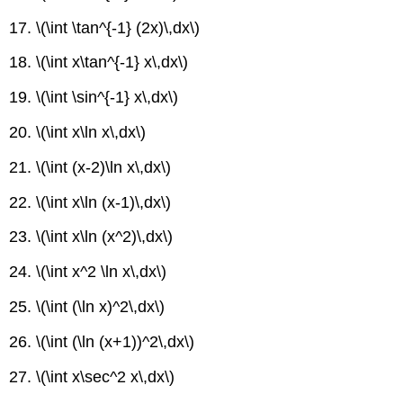
17.
\(\int \tan^{-1} (2x)\,dx\)
18.
\(\int x\tan^{-1} x\,dx\)
19.
\(\int \sin^{-1} x\,dx\)
20.
\(\int x\ln x\,dx\)
21.
\(\int (x-2)\ln x\,dx\)
22.
\(\int x\ln (x-1)\,dx\)
23.
\(\int x\ln (x^2)\,dx\)
24.
\(\int x^2 \ln x\,dx\)
25.
\(\int (\ln x)^2\,dx\)
26.
\(\int (\ln (x+1))^2\,dx\)
27.
\(\int x\sec^2 x\,dx\)