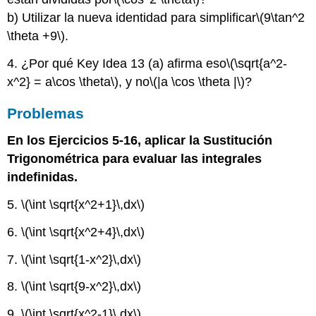
b) Utilizar la nueva identidad para simplificar
\(9\tan^2
\theta +9\)
.
4. ¿Por qué Key Idea 13 (a) afirma eso
\(\sqrt{a^2-
x^2} = a\cos \theta\)
, y no
\(|a \cos \theta |\)
?
Problemas
En los Ejercicios 5-16, aplicar la Sustitución
Trigonométrica para evaluar las integrales
indefinidas.
5.
\(\int \sqrt{x^2+1}\,dx\)
6.
\(\int \sqrt{x^2+4}\,dx\)
7.
\(\int \sqrt{1-x^2}\,dx\)
8.
\(\int \sqrt{9-x^2}\,dx\)
9.
\(\int \sqrt{x^2-1}\,dx\)