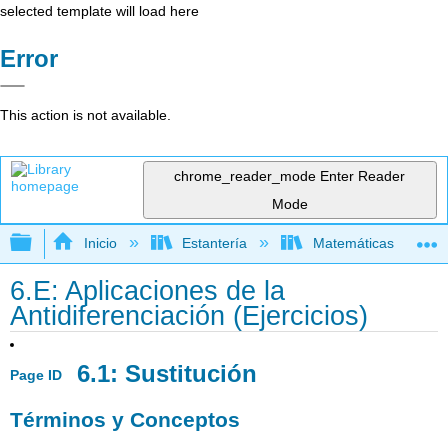
selected template will load here
Error
This action is not available.
chrome_reader_mode
Enter Reader
Mode
Expandir/contraer jerarquía global
Inicio
Estantería
Matemáticas
6.E: Aplicaciones de la
Antidiferenciación (Ejercicios)
6.1: Sustitución
Page ID
Términos y Conceptos