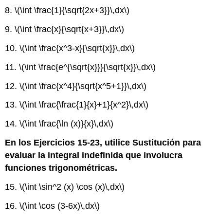
8.
\(\int \frac{1}{\sqrt{2x+3}}\,dx\)
9.
\(\int \frac{x}{\sqrt{x+3}}\,dx\)
10.
\(\int \frac{x^3-x}{\sqrt{x}}\,dx\)
11.
\(\int \frac{e^{\sqrt{x}}}{\sqrt{x}}\,dx\)
12.
\(\int \frac{x^4}{\sqrt{x^5+1}}\,dx\)
13.
\(\int \frac{\frac{1}{x}+1}{x^2}\,dx\)
14.
\(\int \frac{\ln (x)}{x}\,dx\)
En los Ejercicios 15-23, utilice Sustitución para
evaluar la integral indefinida que involucra
funciones trigonométricas.
15.
\(\int \sin^2 (x) \cos (x)\,dx\)
16.
\(\int \cos (3-6x)\,dx\)