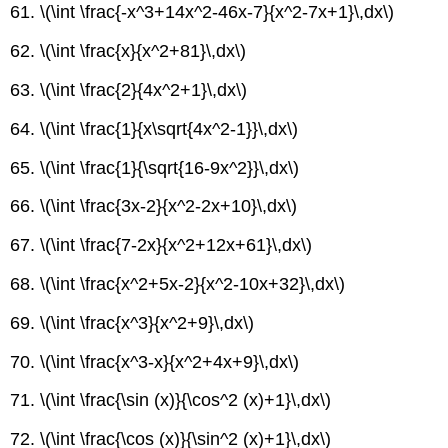
61.
\(\int \frac{-x^3+14x^2-46x-7}{x^2-7x+1}\,dx\)
62.
\(\int \frac{x}{x^2+81}\,dx\)
63.
\(\int \frac{2}{4x^2+1}\,dx\)
64.
\(\int \frac{1}{x\sqrt{4x^2-1}}\,dx\)
65.
\(\int \frac{1}{\sqrt{16-9x^2}}\,dx\)
66.
\(\int \frac{3x-2}{x^2-2x+10}\,dx\)
67.
\(\int \frac{7-2x}{x^2+12x+61}\,dx\)
68.
\(\int \frac{x^2+5x-2}{x^2-10x+32}\,dx\)
69.
\(\int \frac{x^3}{x^2+9}\,dx\)
70.
\(\int \frac{x^3-x}{x^2+4x+9}\,dx\)
71.
\(\int \frac{\sin (x)}{\cos^2 (x)+1}\,dx\)
72.
\(\int \frac{\cos (x)}{\sin^2 (x)+1}\,dx\)