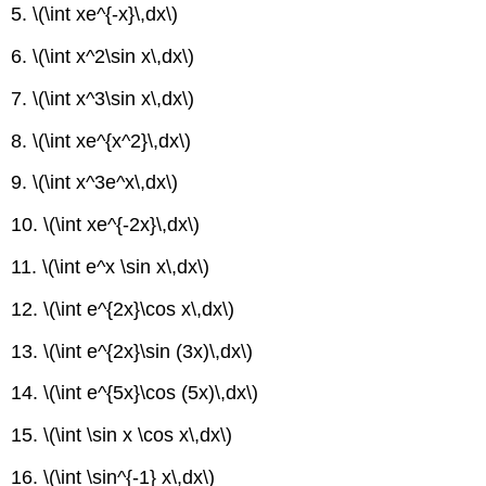
5.
\(\int xe^{-x}\,dx\)
6.
\(\int x^2\sin x\,dx\)
7.
\(\int x^3\sin x\,dx\)
8.
\(\int xe^{x^2}\,dx\)
9.
\(\int x^3e^x\,dx\)
10.
\(\int xe^{-2x}\,dx\)
11.
\(\int e^x \sin x\,dx\)
12.
\(\int e^{2x}\cos x\,dx\)
13.
\(\int e^{2x}\sin (3x)\,dx\)
14.
\(\int e^{5x}\cos (5x)\,dx\)
15.
\(\int \sin x \cos x\,dx\)
16.
\(\int \sin^{-1} x\,dx\)