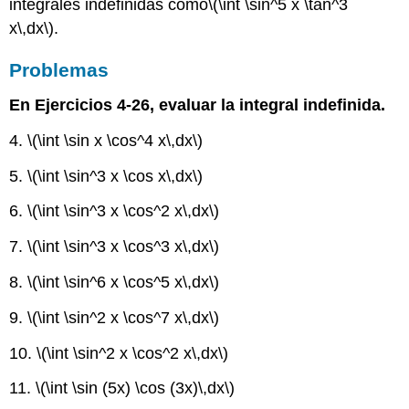
integrales indefinidas como
\(\int \sin^5 x \tan^3
x\,dx\)
.
Problemas
En Ejercicios 4-26, evaluar la integral indefinida.
4.
\(\int \sin x \cos^4 x\,dx\)
5.
\(\int \sin^3 x \cos x\,dx\)
6.
\(\int \sin^3 x \cos^2 x\,dx\)
7.
\(\int \sin^3 x \cos^3 x\,dx\)
8.
\(\int \sin^6 x \cos^5 x\,dx\)
9.
\(\int \sin^2 x \cos^7 x\,dx\)
10.
\(\int \sin^2 x \cos^2 x\,dx\)
11.
\(\int \sin (5x) \cos (3x)\,dx\)