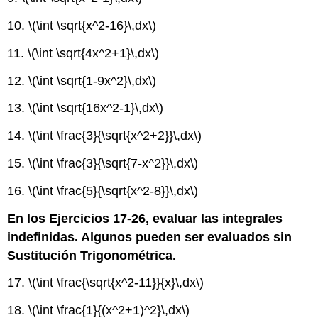
10.
\(\int \sqrt{x^2-16}\,dx\)
11.
\(\int \sqrt{4x^2+1}\,dx\)
12.
\(\int \sqrt{1-9x^2}\,dx\)
13.
\(\int \sqrt{16x^2-1}\,dx\)
14.
\(\int \frac{3}{\sqrt{x^2+2}}\,dx\)
15.
\(\int \frac{3}{\sqrt{7-x^2}}\,dx\)
16.
\(\int \frac{5}{\sqrt{x^2-8}}\,dx\)
En los Ejercicios 17-26, evaluar las integrales
indefinidas. Algunos pueden ser evaluados sin
Sustitución Trigonométrica.
17.
\(\int \frac{\sqrt{x^2-11}}{x}\,dx\)
18.
\(\int \frac{1}{(x^2+1)^2}\,dx\)