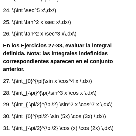
24.
\(\int \sec^5 x\,dx\)
25.
\(\int \tan^2 x \sec x\,dx\)
26.
\(\int \tan^2 x \sec^3 x\,dx\)
En los Ejercicios 27-33, evaluar la integral
definida. Nota: las integrales indefinidas
correspondientes aparecen en el conjunto
anterior.
27.
\(\int_{0}^{\pi}\sin x \cos^4 x \,dx\)
28.
\(\int_{-\pi}^{\pi}\sin^3 x \cos x \,dx\)
29.
\(\int_{-\pi/2}^{\pi/2} \sin^2 x \cos^7 x \,dx\)
30.
\(\int_{0}^{\pi/2} \sin (5x) \cos (3x) \,dx\)
31.
\(\int_{-\pi/2}^{\pi/2} \cos (x) \cos (2x) \,dx\)