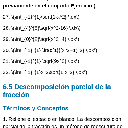
previamente en el conjunto Ejercicio.)
27.
\(\int_{-1}^{1}\sqrt{1-x^2} \,dx\)
28.
\(\int_{4}^{8}\sqrt{x^2-16} \,dx\)
29.
\(\int_{0}^{2}\sqrt{x^2+4} \,dx\)
30.
\(\int_{-1}^{1} \frac{1}{(x^2+1)^2} \,dx\)
31.
\(\int_{-1}^{1} \sqrt{9x^2} \,dx\)
32.
\(\int_{-1}^{1}x^2\sqrt{1-x^2} \,dx\)
6.5 Descomposición parcial de la
fracción
Términos y Conceptos
1. Rellene el espacio en blanco: La descomposición
parcial de la fracción es un método de reescritura de