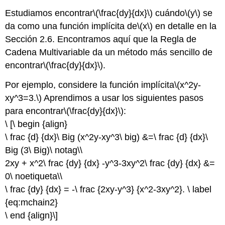
Estudiamos encontrar
\(\frac{dy}{dx}\)
cuándo
\(y\)
se
da como una función implícita de
\(x\)
en detalle en la
Sección 2.6. Encontramos aquí que la Regla de
Cadena Multivariable da un método más sencillo de
encontrar
\(\frac{dy}{dx}\)
.
Por ejemplo, considere la función implícita
\(x^2y-
xy^3=3.\)
Aprendimos a usar los siguientes pasos
para encontrar
\(\frac{dy}{dx}\)
:
\ [\ begin {align}
\ frac {d} {dx}\ Big (x^2y-xy^3\ big) &=\ frac {d} {dx}\
Big (3\ Big)\ notag\\
2xy + x^2\ frac {dy} {dx} -y^3-3xy^2\ frac {dy} {dx} &=
0\ noetiqueta\\
\ frac {dy} {dx} = -\ frac {2xy-y^3} {x^2-3xy^2}. \ label
{eq:mchain2}
\ end {align}\]