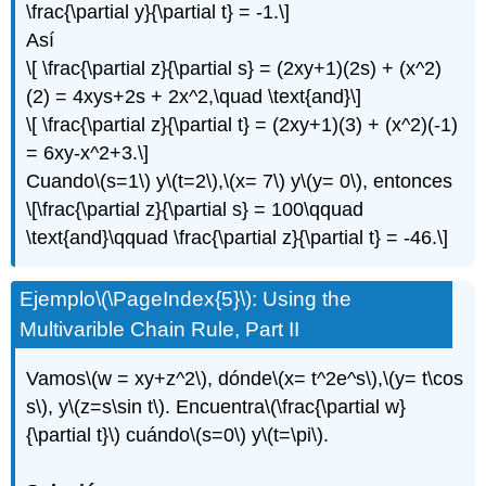
\frac{\partial y}{\partial t} = -1.\]
Así
\[ \frac{\partial z}{\partial s} = (2xy+1)(2s) + (x^2)
(2) = 4xys+2s + 2x^2,\quad \text{and}\]
\[ \frac{\partial z}{\partial t} = (2xy+1)(3) + (x^2)(-1)
= 6xy-x^2+3.\]
Cuando
\(s=1\)
y
\(t=2\)
,
\(x= 7\)
y
\(y= 0\)
, entonces
\[\frac{\partial z}{\partial s} = 100\qquad
\text{and}\qquad \frac{\partial z}{\partial t} = -46.\]
Ejemplo
\(\PageIndex{5}\)
: Using the
Multivarible Chain Rule, Part II
Vamos
\(w = xy+z^2\)
, dónde
\(x= t^2e^s\)
,
\(y= t\cos
s\)
, y
\(z=s\sin t\)
. Encuentra
\(\frac{\partial w}
{\partial t}\)
cuándo
\(s=0\)
y
\(t=\pi\)
.