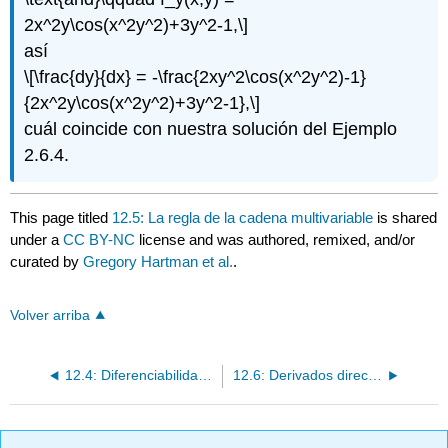
2x^2y\cos(x^2y^2)+3y^2-1,\]
así
\[\frac{dy}{dx} = -\frac{2xy^2\cos(x^2y^2)-1}
{2x^2y\cos(x^2y^2)+3y^2-1},\]
cuál coincide con nuestra solución del Ejemplo
2.6.4.
This page titled
12.5: La regla de la cadena multivariable
is shared
under a
CC BY-NC
license and was authored, remixed, and/or
curated by
Gregory Hartman et al.
.
Volver arriba
12.4: Diferenciabilidad y Diferencial Total
12.6: Derivados direccionales