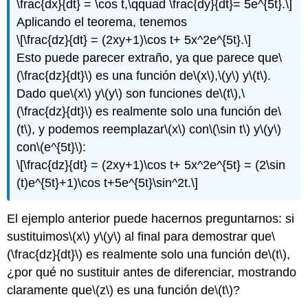
\frac{dx}{dt} = \cos t,\qquad \frac{dy}{dt}= 5e^{5t}.\]
Aplicando el teorema, tenemos
\[\frac{dz}{dt} = (2xy+1)\cos t+ 5x^2e^{5t}.\]
Esto puede parecer extraño, ya que parece que
\
(\frac{dz}{dt}\)
es una función de
\(x\)
,
\(y\)
y
\(t\)
.
Dado que
\(x\)
y
\(y\)
son funciones de
\(t\)
,
\
(\frac{dz}{dt}\)
es realmente solo una función de
\
(t\)
, y podemos reemplazar
\(x\)
con
\(\sin t\)
y
\(y\)
con
\(e^{5t}\)
:
\[\frac{dz}{dt} = (2xy+1)\cos t+ 5x^2e^{5t} = (2\sin
(t)e^{5t}+1)\cos t+5e^{5t}\sin^2t.\]
El ejemplo anterior puede hacernos preguntarnos: si
sustituimos
\(x\)
y
\(y\)
al final para demostrar que
\
(\frac{dz}{dt}\)
es realmente solo una función de
\(t\)
,
¿por qué no sustituir antes de diferenciar, mostrando
claramente que
\(z\)
es una función de
\(t\)
?