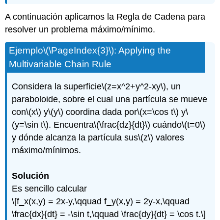
A continuación aplicamos la Regla de Cadena para
resolver un problema máximo/mínimo.
Ejemplo
\(\PageIndex{3}\)
: Applying the
Multivariable Chain Rule
Considera la superficie
\(z=x^2+y^2-xy\)
, un
paraboloide, sobre el cual una partícula se mueve
con
\(x\)
y
\(y\)
coordina dada por
\(x=\cos t\)
y
\
(y=\sin t\)
. Encuentra
\(\frac{dz}{dt}\)
cuándo
\(t=0\)
y dónde alcanza la partícula sus
\(z\)
valores
máximo/mínimos.
Solución
Es sencillo calcular
\[f_x(x,y) = 2x-y,\qquad f_y(x,y) = 2y-x,\qquad
\frac{dx}{dt} = -\sin t,\qquad \frac{dy}{dt} = \cos t.\]