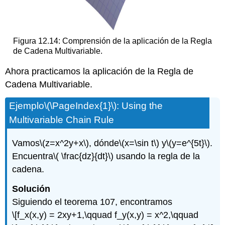
Figura 12.14: Comprensión de la aplicación de la Regla
de Cadena Multivariable.
Ahora practicamos la aplicación de la Regla de
Cadena Multivariable.
Ejemplo
\(\PageIndex{1}\)
: Using the
Multivariable Chain Rule
Vamos
\(z=x^2y+x\)
, dónde
\(x=\sin t\)
y
\(y=e^{5t}\)
.
Encuentra
\( \frac{dz}{dt}\)
usando la regla de la
cadena.
Solución
Siguiendo el teorema 107, encontramos
\[f_x(x,y) = 2xy+1,\qquad f_y(x,y) = x^2,\qquad