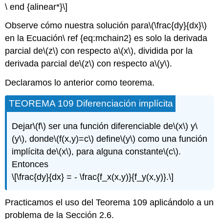
\ end {alinear*}\]
Observe cómo nuestra solución para
\(\frac{dy}{dx}\)
en la Ecuación\ ref {eq:mchain2} es solo la derivada
parcial de
\(z\)
con respecto a
\(x\)
, dividida por la
derivada parcial de
\(z\)
con respecto a
\(y\)
.
Declaramos lo anterior como teorema.
TEOREMA 109 Diferenciación implícita
Dejar
\(f\)
ser una función diferenciable de
\(x\)
y
\
(y\)
, donde
\(f(x,y)=c\)
define
\(y\)
como una función
implícita de
\(x\)
, para alguna constante
\(c\)
.
Entonces
\[\frac{dy}{dx} = - \frac{f_x(x,y)}{f_y(x,y)}.\]
Practicamos el uso del Teorema 109 aplicándolo a un
problema de la Sección 2.6.