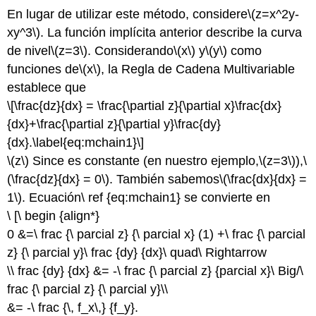
En lugar de utilizar este método, considere
\(z=x^2y-
xy^3\)
. La función implícita anterior describe la curva
de nivel
\(z=3\)
. Considerando
\(x\)
y
\(y\)
como
funciones de
\(x\)
, la Regla de Cadena Multivariable
establece que
\[\frac{dz}{dx} = \frac{\partial z}{\partial x}\frac{dx}
{dx}+\frac{\partial z}{\partial y}\frac{dy}
{dx}.\label{eq:mchain1}\]
\(z\)
Since es constante (en nuestro ejemplo,
\(z=3\)
),
\
(\frac{dz}{dx} = 0\)
. También sabemos
\(\frac{dx}{dx} =
1\)
. Ecuación\ ref {eq:mchain1} se convierte en
\ [\ begin {align*}
0 &=\ frac {\ parcial z} {\ parcial x} (1) +\ frac {\ parcial
z} {\ parcial y}\ frac {dy} {dx}\ quad\ Rightarrow
\\ frac {dy} {dx} &= -\ frac {\ parcial z} {parcial x}\ Big/\
frac {\ parcial z} {\ parcial y}\\
&= -\ frac {\, f_x\,} {f_y}.