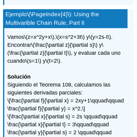
Ejemplo
\(\PageIndex{4}\)
: Using the
Multivarible Chain Rule, Part II
Vamos
\(z=x^2y+x\)
,
\(x=s^2+3t\)
y
\(y=2s-t\)
.
Encontrar
\(\frac{\partial z}{\partial s}\)
y
\
(\frac{\partial z}{\partial t}\)
, y evaluar cada uno
cuando
\(s=1\)
y
\(t=2\)
.
Solución
Siguiendo el Teorema 108, calculamos las
siguientes derivadas parciales:
\[\frac{\partial f}{\partial x} = 2xy+1\qquad\qquad
\frac{\partial f}{\partial y} = x^2,\]
\[\frac{\partial x}{\partial s} = 2s \qquad\qquad
\frac{\partial x}{\partial t} = 3\qquad\qquad
\frac{\partial y}{\partial s} = 2 \qquad\qquad