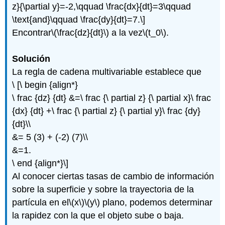
z}{\partial y}=-2,\qquad \frac{dx}{dt}=3\qquad
\text{and}\qquad \frac{dy}{dt}=7.\]
Encontrar
\(\frac{dz}{dt}\)
a la vez
\(t_0\)
.
Solución
La regla de cadena multivariable establece que
\ [\ begin {align*}
\ frac {dz} {dt} &=\ frac {\ partial z} {\ partial x}\ frac
{dx} {dt} +\ frac {\ partial z} {\ partial y}\ frac {dy}
{dt}\\
&= 5 (3) + (-2) (7)\\
&=1.
\ end {align*}\]
Al conocer ciertas tasas de cambio de información
sobre la superficie y sobre la trayectoria de la
partícula en el
\(x\)
\(y\)
plano, podemos determinar
la rapidez con la que el objeto sube o baja.