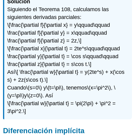
Solución
Siguiendo el Teorema 108, calculamos las
siguientes derivadas parciales:
\[\frac{\partial f}{\partial x} = y\qquad\qquad
\frac{\partial f}{\partial y} = x\qquad\qquad
\frac{\partial f}{\partial z} = 2z,\]
\[\frac{\partial x}{\partial t} = 2te^s\qquad\qquad
\frac{\partial y}{\partial t} = \cos s\qquad\qquad
\frac{\partial z}{\partial t} = s\cos t.\]
Así
\[ \frac{\partial w}{\partial t} = y(2te^s) + x(\cos
s) + 2z(s\cos t).\]
Cuando
\(s=0\)
y
\(t=\pi\)
, tenemos
\(x=\pi^2\)
,
\
(y=\pi\)
y
\(z=0\)
. Así
\[\frac{\partial w}{\partial t} = \pi(2\pi) + \pi^2 =
3\pi^2.\]
Diferenciación implícita