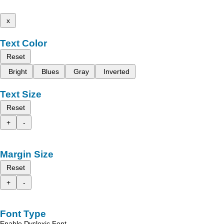
x
Text Color
Reset
Bright
Blues
Gray
Inverted
Text Size
Reset
+
-
Margin Size
Reset
+
-
Font Type
Enable Dyslexic Font