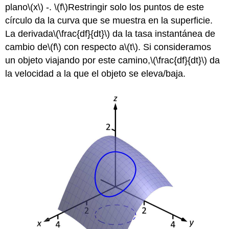
plano
\(x\)
-.
\(f\)
Restringir solo los puntos de este
círculo da la curva que se muestra en la superficie.
La derivada
\(\frac{df}{dt}\)
da la tasa instantánea de
cambio de
\(f\)
con respecto a
\(t\)
. Si consideramos
un objeto viajando por este camino,
\(\frac{df}{dt}\)
da
la velocidad a la que el objeto se eleva/baja.