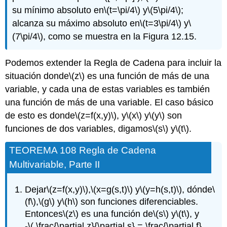
su mínimo absoluto en
\(t=\pi/4\)
y
\(5\pi/4\)
;
alcanza su máximo absoluto en
\(t=3\pi/4\)
y
\
(7\pi/4\)
, como se muestra en la Figura 12.15.
Podemos extender la Regla de Cadena para incluir la
situación donde
\(z\)
es una función de más de una
variable, y cada una de estas variables es también
una función de más de una variable. El caso básico
de esto es donde
\(z=f(x,y)\)
, y
\(x\)
y
\(y\)
son
funciones de dos variables, digamos
\(s\)
y
\(t\)
.
TEOREMA 108 Regla de Cadena
Multivariable, Parte II
Dejar
\(z=f(x,y)\)
,
\(x=g(s,t)\)
y
\(y=h(s,t)\)
, dónde
\
(f\)
,
\(g\)
y
\(h\)
son funciones diferenciables.
Entonces
\(z\)
es una función de
\(s\)
y
\(t\)
, y
-
\( \frac{\partial z}{\partial s} = \frac{\partial f}