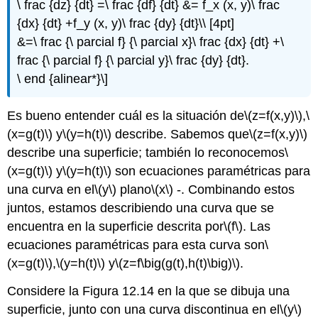
\ frac {dz} {dt} =\ frac {df} {dt} &= f_x (x, y)\ frac
{dx} {dt} +f_y (x, y)\ frac {dy} {dt}\\ [4pt]
&=\ frac {\ parcial f} {\ parcial x}\ frac {dx} {dt} +\
frac {\ parcial f} {\ parcial y}\ frac {dy} {dt}.
\ end {alinear*}\]
Es bueno entender cuál es la situación de
\(z=f(x,y)\)
,
\
(x=g(t)\)
y
\(y=h(t)\)
describe. Sabemos que
\(z=f(x,y)\)
describe una superficie; también lo reconocemos
\
(x=g(t)\)
y
\(y=h(t)\)
son ecuaciones paramétricas para
una curva en el
\(y\)
plano
\(x\)
-. Combinando estos
juntos, estamos describiendo una curva que se
encuentra en la superficie descrita por
\(f\)
. Las
ecuaciones paramétricas para esta curva son
\
(x=g(t)\)
,
\(y=h(t)\)
y
\(z=f\big(g(t),h(t)\big)\)
.
Considere la Figura 12.14 en la que se dibuja una
superficie, junto con una curva discontinua en el
\(y\)