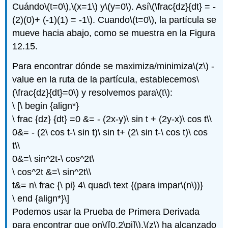
Cuándo
\(t=0\)
,
\(x=1\)
y
\(y=0\)
. Así
\(\frac{dz}{dt} = -
(2)(0)+ (-1)(1) = -1\)
. Cuando
\(t=0\)
, la partícula se
mueve hacia abajo, como se muestra en la Figura
12.15.
Para encontrar dónde se maximiza/minimiza
\(z\)
-
value en la ruta de la partícula, establecemos
\
(\frac{dz}{dt}=0\)
y resolvemos para
\(t\)
:
\ [\ begin {align*}
\ frac {dz} {dt} =0 &= - (2x-y)\ sin t + (2y-x)\ cos t\\
0&= - (2\ cos t-\ sin t)\ sin t+ (2\ sin t-\ cos t)\ cos
t\\
0&=\ sin^2t-\ cos^2t\
\ cos^2t &=\ sin^2t\\
t&= n\ frac {\ pi} 4\ quad\ text {(para impar
\(n\)
)}
\ end {align*}\]
Podemos usar la Prueba de Primera Derivada
para encontrar que on
\([0,2\pi]\)
,
\(z\)
ha alcanzado