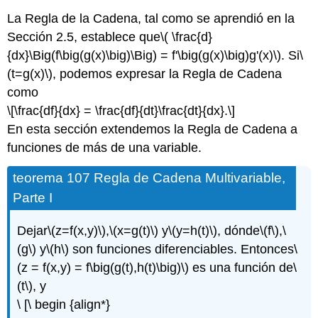
La Regla de la Cadena, tal como se aprendió en la
Sección 2.5, establece que
\( \frac{d}
{dx}\Big(f\big(g(x)\big)\Big) = f'\big(g(x)\big)g'(x)\)
. Si
\
(t=g(x)\)
, podemos expresar la Regla de Cadena
como
\[\frac{df}{dx} = \frac{df}{dt}\frac{dt}{dx}.\]
En esta sección extendemos la Regla de Cadena a
funciones de más de una variable.
teorema 107 Regla de Cadena Multivariable,
Parte I
Dejar
\(z=f(x,y)\)
,
\(x=g(t)\)
y
\(y=h(t)\)
, dónde
\(f\)
,
\
(g\)
y
\(h\)
son funciones diferenciables. Entonces
\
(z = f(x,y) = f\big(g(t),h(t)\big)\)
es una función de
\
(t\)
, y
\ [\ begin {align*}