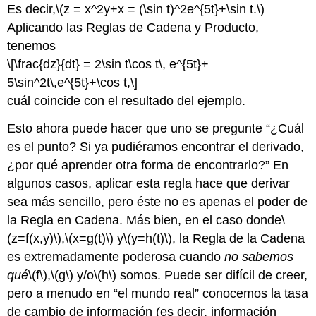
Es decir,
\(z = x^2y+x = (\sin t)^2e^{5t}+\sin t.\)
Aplicando las Reglas de Cadena y Producto,
tenemos
\[\frac{dz}{dt} = 2\sin t\cos t\, e^{5t}+
5\sin^2t\,e^{5t}+\cos t,\]
cuál coincide con el resultado del ejemplo.
Esto ahora puede hacer que uno se pregunte “¿Cuál
es el punto? Si ya pudiéramos encontrar el derivado,
¿por qué aprender otra forma de encontrarlo?” En
algunos casos, aplicar esta regla hace que derivar
sea más sencillo, pero éste no es apenas el poder de
la Regla en Cadena. Más bien, en el caso donde
\
(z=f(x,y)\)
,
\(x=g(t)\)
y
\(y=h(t)\)
, la Regla de la Cadena
es extremadamente poderosa cuando
no sabemos
qué
\(f\)
,
\(g\)
y/o
\(h\)
somos. Puede ser difícil de creer,
pero a menudo en “el mundo real” conocemos la tasa
de cambio de información (es decir, información