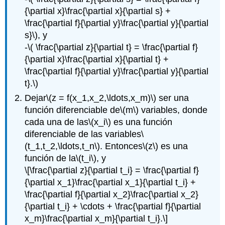
{\partial x}\frac{\partial x}{\partial s} +
\frac{\partial f}{\partial y}\frac{\partial y}{\partial
s}\)
, y
-
\( \frac{\partial z}{\partial t} = \frac{\partial f}
{\partial x}\frac{\partial x}{\partial t} +
\frac{\partial f}{\partial y}\frac{\partial y}{\partial
t}.\)
Dejar
\(z = f(x_1,x_2,\ldots,x_m)\)
ser una
función diferenciable de
\(m\)
variables, donde
cada una de las
\(x_i\)
es una función
diferenciable de las variables
\
(t_1,t_2,\ldots,t_n\)
. Entonces
\(z\)
es una
función de la
\(t_i\)
, y
\[\frac{\partial z}{\partial t_i} = \frac{\partial f}
{\partial x_1}\frac{\partial x_1}{\partial t_i} +
\frac{\partial f}{\partial x_2}\frac{\partial x_2}
{\partial t_i} + \cdots + \frac{\partial f}{\partial
x_m}\frac{\partial x_m}{\partial t_i}.\]