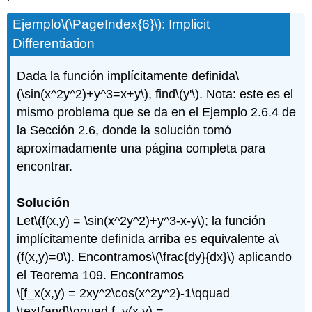
Ejemplo
\(\PageIndex{6}\)
: Implicit
Differentiation
Dada la función implícitamente definida
\
(\sin(x^2y^2)+y^3=x+y\)
, find
\(y'\)
. Nota: este es el
mismo problema que se da en el Ejemplo 2.6.4 de
la Sección 2.6, donde la solución tomó
aproximadamente una página completa para
encontrar.
Solución
Let
\(f(x,y) = \sin(x^2y^2)+y^3-x-y\)
; la función
implícitamente definida arriba es equivalente a
\
(f(x,y)=0\)
. Encontramos
\(\frac{dy}{dx}\)
aplicando
el Teorema 109. Encontramos
\[f_x(x,y) = 2xy^2\cos(x^2y^2)-1\qquad
\text{and}\qquad f_y(x,y) =