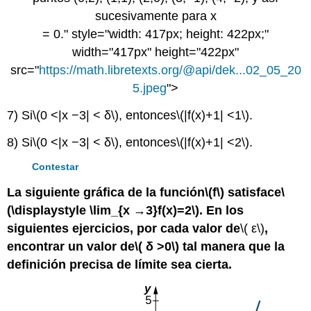
= 0." style="width: 417px; height: 422px;"
width="417px" height="422px"
src="
https://math.libretexts.org/@api/dek...02_05_20
5.jpeg
">
7) Si
\(0 <|x −3| < δ\)
, entonces
\(|f(x)+1| <1\)
.
8) Si
\(0 <|x −3| < δ\)
, entonces
\(|f(x)+1| <2\)
.
Contestar
La siguiente gráfica de la función
\(f\)
satisface
\
(\displaystyle \lim_{x →3}f(x)=2\)
. En los
siguientes ejercicios, por cada valor de
\( ε\)
,
encontrar un valor de
\( δ >0\)
tal manera que la
definición precisa de límite sea cierta.