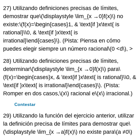
27) Utilizando definiciones precisas de límites,
demostrar que
\(\displaystyle \lim_{x →0}f(x)\)
no
existe:
\(f(x)=\begin{cases}1, & \text{if }x\text{ is
rational}\\0, & \text{if }x\text{ is
irrational}\end{cases}\)
. (Pista: Piensa en cómo
puedes elegir siempre un número racional
\(0
<d\)
, >
28) Utilizando definiciones precisas de límites,
determinar
\(\displaystyle \lim_{x →0}f(x)\)
para
\
(f(x)=\begin{cases}x, & \text{if }x\text{ is rational}\\0, &
\text{if }x\text{ is irrational}\end{cases}\)
. (Pista:
Romper en dos casos,
\(x\)
racional e
\(x\)
irracional.)
Contestar
29) Utilizando la función del ejercicio anterior, utilizar
la definición precisa de límites para demostrar que
\
(\displaystyle \lim_{x →a}f(x)\)
no existe para
\(a ≠0\)