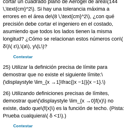
cortar un cuadrado plano de Aerogel de área
\(144
\,\text{cm}^2\)
. Si hay una tolerancia máxima a
errores en el área de
\(8 \,\text{cm}^2\)
, ¿con qué
precisión debe cortar el ingeniero en el costado,
asumiendo que todos los lados tienen la misma
longitud? ¿Cómo se relacionan estos números con
\(
δ\)
\( ε\)
,
\(a\)
, y
\(L\)
?
Contestar
25) Utilizar la definición precisa de límite para
demostrar que no existe el siguiente límite:
\
(\displaystyle \lim_{x →1}\frac{|x −1|}{x −1}.\)
26) Utilizando definiciones precisas de límites,
demostrar que
\(\displaystyle \lim_{x →0}f(x)\)
no
existe, dado que
\(f(x)\)
es la función de techo. (Pista:
Prueba cualquiera
\( δ <1\)
.)
Contestar