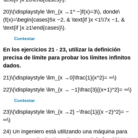
20)
\(\displaystyle \lim_{x →1^ −}f(x)=3\)
, donde
\
(f(x)=\begin{cases}5x −2, & \text{if }x <1\\7x −1, &
\text{if }x ≥1\end{cases}\)
.
Contestar
En los ejercicios 21 - 23, utilizar la definición
precisa de límite para probar los límites infinitos
dados.
21)
\(\displaystyle \lim_{x →0}\frac{1}{x^2}= ∞\)
22)
\(\displaystyle \lim_{x → −1}\frac{3}{(x+1)^2}= ∞\)
Contestar
23)
\(\displaystyle \lim_{x →2} −\frac{1}{(x −2)^2}= −
∞\)
24) Un ingeniero está utilizando una máquina para