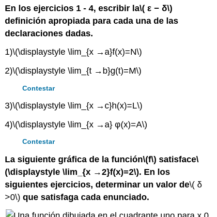
encabezados
En los ejercicios 1 - 4, escribir la
\( ε − δ\)
definición apropiada
para cada una de las
declaraciones dadas.
1)
\(\displaystyle \lim_{x →a}f(x)=N\)
2)
\(\displaystyle \lim_{t →b}g(t)=M\)
Contestar
3)
\(\displaystyle \lim_{x →c}h(x)=L\)
4)
\(\displaystyle \lim_{x →a} φ(x)=A\)
Contestar
La siguiente gráfica de la función
\(f\)
satisface
\
(\displaystyle \lim_{x →2}f(x)=2\)
. En los
siguientes ejercicios, determinar un valor de
\( δ
>0\)
que satisfaga cada enunciado.
0.