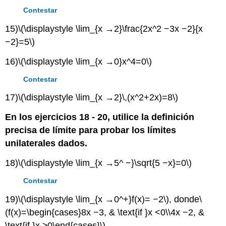
Contestar
15)
\(\displaystyle \lim_{x →2}\frac{2x^2 −3x −2}{x
−2}=5\)
16)
\(\displaystyle \lim_{x →0}x^4=0\)
Contestar
17)
\(\displaystyle \lim_{x →2}\,(x^2+2x)=8\)
En los ejercicios 18 - 20, utilice la definición
precisa de límite para probar los límites
unilaterales dados.
18)
\(\displaystyle \lim_{x →5^ −}\sqrt{5 −x}=0\)
Contestar
19)
\(\displaystyle \lim_{x →0^+}f(x)= −2\)
, donde
\
(f(x)=\begin{cases}8x −3, & \text{if }x <0\\4x −2, &
\text{if }x ≥0\end{cases}\)
.