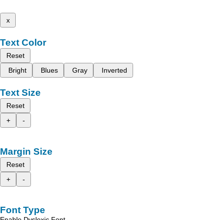
x
Text Color
Reset
Bright
Blues
Gray
Inverted
Text Size
Reset
+
-
Margin Size
Reset
+
-
Font Type
Enable Dyslexic Font