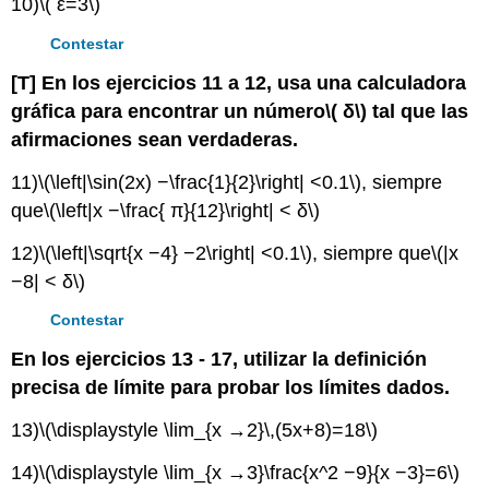
10)
\( ε=3\)
Contestar
[T] En los ejercicios 11 a 12, usa una calculadora
gráfica para encontrar un número
\( δ\)
tal que las
afirmaciones sean verdaderas.
11)
\(\left|\sin(2x) −\frac{1}{2}\right| <0.1\)
, siempre
que
\(\left|x −\frac{ π}{12}\right| < δ\)
12)
\(\left|\sqrt{x −4} −2\right| <0.1\)
, siempre que
\(|x
−8| < δ\)
Contestar
En los ejercicios 13 - 17, utilizar la definición
precisa de límite para probar los límites dados.
13)
\(\displaystyle \lim_{x →2}\,(5x+8)=18\)
14)
\(\displaystyle \lim_{x →3}\frac{x^2 −9}{x −3}=6\)