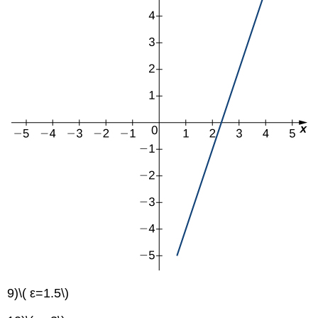
9)
\( ε=1.5\)