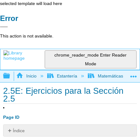
selected template will load here
Error
This action is not available.
chrome_reader_mode
Enter Reader
Mode
Expandir/contraer jerarquía global
Inicio
Estantería
Matemáticas
2.5E: Ejercicios para la Sección
2.5
Page ID
Índice
Sin