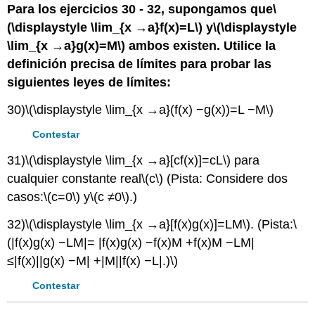
Para los ejercicios 30 - 32, supongamos que
\
(\displaystyle \lim_{x →a}f(x)=L\)
y
\(\displaystyle
\lim_{x →a}g(x)=M\)
ambos existen. Utilice la
definición precisa de límites para probar las
siguientes leyes de límites:
30)
\(\displaystyle \lim_{x →a}(f(x) −g(x))=L −M\)
Contestar
31)
\(\displaystyle \lim_{x →a}[cf(x)]=cL\)
para
cualquier constante real
\(c\)
(Pista: Considere dos
casos:
\(c=0\)
y
\(c ≠0\)
.)
32)
\(\displaystyle \lim_{x →a}[f(x)g(x)]=LM\)
. (Pista:
\
(|f(x)g(x) −LM|= |f(x)g(x) −f(x)M +f(x)M −LM|
≤|f(x)||g(x) −M| +|M||f(x) −L|.)\)
Contestar