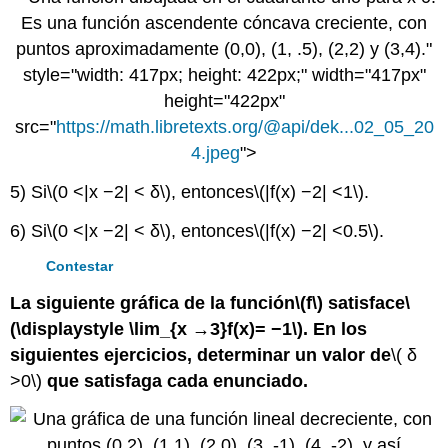
Es una función ascendente cóncava creciente, con
puntos aproximadamente (0,0), (1, .5), (2,2) y (3,4)."
style="width: 417px; height: 422px;" width="417px"
height="422px"
src="
https://math.libretexts.org/@api/dek...02_05_20
4.jpeg
">
5) Si
\(0 <|x −2| < δ\)
, entonces
\(|f(x) −2| <1\)
.
6) Si
\(0 <|x −2| < δ\)
, entonces
\(|f(x) −2| <0.5\)
.
Contestar
La siguiente gráfica de la función
\(f\)
satisface
\
(\displaystyle \lim_{x →3}f(x)= −1\)
. En los
siguientes ejercicios, determinar un valor de
\( δ
>0\)
que satisfaga cada enunciado.