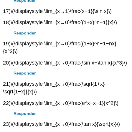
Responder
17)
\(\displaystyle \lim_{x→1}\frac{x−1}{\sin x}\)
18)
\(\displaystyle \lim_{x→0}\frac{(1+x)^n−1}{x}\)
Responder
19)
\(\displaystyle \lim_{x→0}\frac{(1+x)^n−1−nx}
{x^2}\)
20)
\(\displaystyle \lim_{x→0}\frac{\sin x−\tan x}{x^3}\)
Responder
21)
\(\displaystyle \lim_{x→0}\frac{\sqrt{1+x}−
\sqrt{1−x}}{x}\)
22)
\(\displaystyle \lim_{x→0}\frac{e^x−x−1}{x^2}\)
Responder
23)
\(\displaystyle \lim_{x→0}\frac{\tan x}{\sqrt{x}}\)