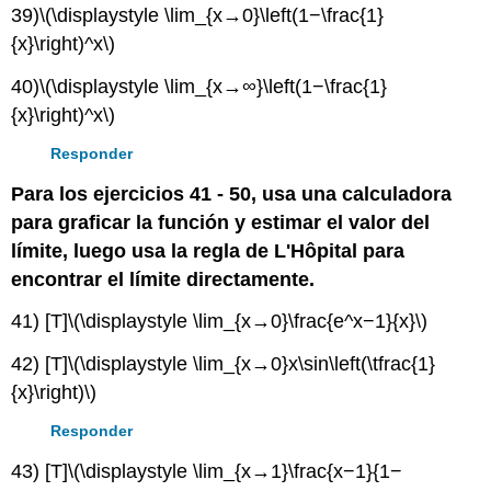
39)
\(\displaystyle \lim_{x→0}\left(1−\frac{1}
{x}\right)^x\)
40)
\(\displaystyle \lim_{x→∞}\left(1−\frac{1}
{x}\right)^x\)
Responder
Para los ejercicios 41 - 50, usa una calculadora
para graficar la función y estimar el valor del
límite, luego usa la regla de L'Hôpital para
encontrar el límite directamente.
41) [T]
\(\displaystyle \lim_{x→0}\frac{e^x−1}{x}\)
42) [T]
\(\displaystyle \lim_{x→0}x\sin\left(\tfrac{1}
{x}\right)\)
Responder
43) [T]
\(\displaystyle \lim_{x→1}\frac{x−1}{1−