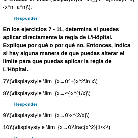
{x^n−a^n}\)
.
Responder
En los ejercicios 7 - 11, determina si puedes
aplicar directamente la regla de L'Hôpital.
Explique por qué o por qué no. Entonces, indica
si hay alguna manera de que puedas alterar el
límite para que puedas aplicar la regla de
L'Hôpital.
7)
\(\displaystyle \lim_{x→0^+}x^2\ln x\)
8)
\(\displaystyle \lim_{x→∞}x^{1/x}\)
Responder
9)
\(\displaystyle \lim_{x→0}x^{2/x}\)
10)
\(\displaystyle \lim_{x→0}\frac{x^2}{1/x}\)