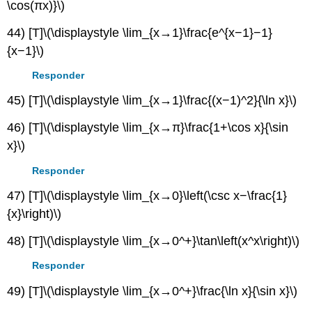
\cos(πx)}\)
44) [T]
\(\displaystyle \lim_{x→1}\frac{e^{x−1}−1}
{x−1}\)
Responder
45) [T]
\(\displaystyle \lim_{x→1}\frac{(x−1)^2}{\ln x}\)
46) [T]
\(\displaystyle \lim_{x→π}\frac{1+\cos x}{\sin
x}\)
Responder
47) [T]
\(\displaystyle \lim_{x→0}\left(\csc x−\frac{1}
{x}\right)\)
48) [T]
\(\displaystyle \lim_{x→0^+}\tan\left(x^x\right)\)
Responder
49) [T]
\(\displaystyle \lim_{x→0^+}\frac{\ln x}{\sin x}\)