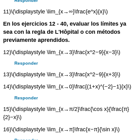
Responder
11)
\(\displaystyle \lim_{x→∞}\frac{e^x}{x}\)
En los ejercicios 12 - 40, evaluar los límites ya
sea con la regla de L'Hôpital o con métodos
previamente aprendidos.
12)
\(\displaystyle \lim_{x→3}\frac{x^2−9}{x−3}\)
Responder
13)
\(\displaystyle \lim_{x→3}\frac{x^2−9}{x+3}\)
14)
\(\displaystyle \lim_{x→0}\frac{(1+x)^{−2}−1}{x}\)
Responder
15)
\(\displaystyle \lim_{x→π/2}\frac{\cos x}{\frac{π}
{2}−x}\)
16)
\(\displaystyle \lim_{x→π}\frac{x−π}{\sin x}\)