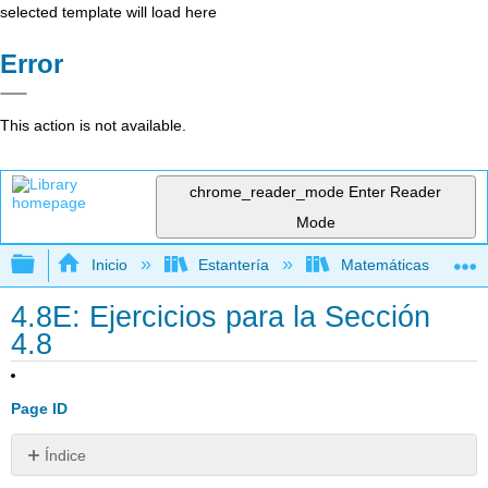
selected template will load here
Error
This action is not available.
chrome_reader_mode
Enter Reader
Mode
Expandir/contraer jerarquía global
Inicio
Estantería
Matemáticas
4.8E: Ejercicios para la Sección
4.8
Page ID
Índice
Sin