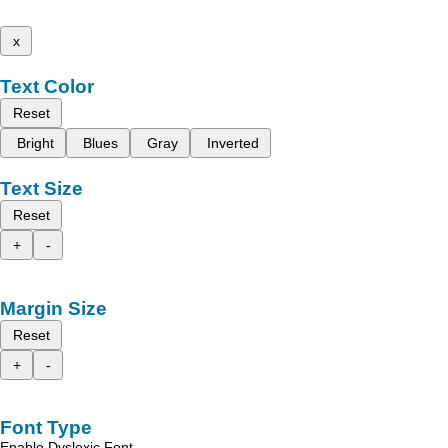
x
Text Color
Reset
Bright
Blues
Gray
Inverted
Text Size
Reset
+
-
Margin Size
Reset
+
-
Font Type
Enable Dyslexic Font