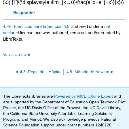
50) [T]
\(\displaystyle \lim_{x→0}\frac{e^x−e^{−x}}{x}\)
Responder
4.8E: Ejercicios para la Sección 4.8
is shared under a
not
declared
license and was authored, remixed, and/or curated by
LibreTexts.
Volver arriba
4.8: Regla de L'Hôpital
4.9: Método de Newton
The LibreTexts libraries are
Powered by NICE CXone Expert
and
are supported by the Department of Education Open Textbook Pilot
Project, the UC Davis Office of the Provost, the UC Davis Library,
the California State University Affordable Learning Solutions
Program, and Merlot. We also acknowledge previous National
Science Foundation support under grant numbers 1246120,