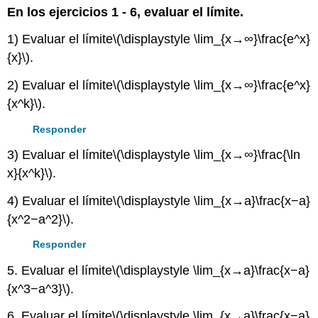
encabezados
En los ejercicios 1 - 6, evaluar el límite.
1) Evaluar el límite
\(\displaystyle \lim_{x→∞}\frac{e^x}
{x}\)
.
2) Evaluar el límite
\(\displaystyle \lim_{x→∞}\frac{e^x}
{x^k}\)
.
Responder
3) Evaluar el límite
\(\displaystyle \lim_{x→∞}\frac{\ln
x}{x^k}\)
.
4) Evaluar el límite
\(\displaystyle \lim_{x→a}\frac{x−a}
{x^2−a^2}\)
.
Responder
5. Evaluar el límite
\(\displaystyle \lim_{x→a}\frac{x−a}
{x^3−a^3}\)
.
6. Evaluar el límite
\(\displaystyle \lim_{x→a}\frac{x−a}