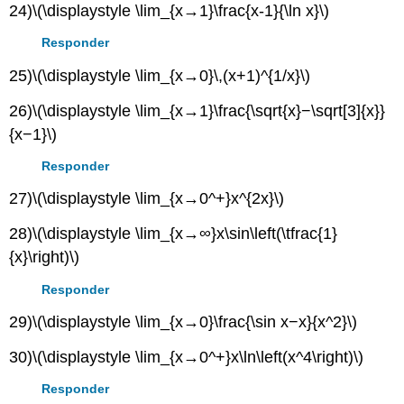
24)
\(\displaystyle \lim_{x→1}\frac{x-1}{\ln x}\)
Responder
25)
\(\displaystyle \lim_{x→0}\,(x+1)^{1/x}\)
26)
\(\displaystyle \lim_{x→1}\frac{\sqrt{x}−\sqrt[3]{x}}
{x−1}\)
Responder
27)
\(\displaystyle \lim_{x→0^+}x^{2x}\)
28)
\(\displaystyle \lim_{x→∞}x\sin\left(\tfrac{1}
{x}\right)\)
Responder
29)
\(\displaystyle \lim_{x→0}\frac{\sin x−x}{x^2}\)
30)
\(\displaystyle \lim_{x→0^+}x\ln\left(x^4\right)\)
Responder