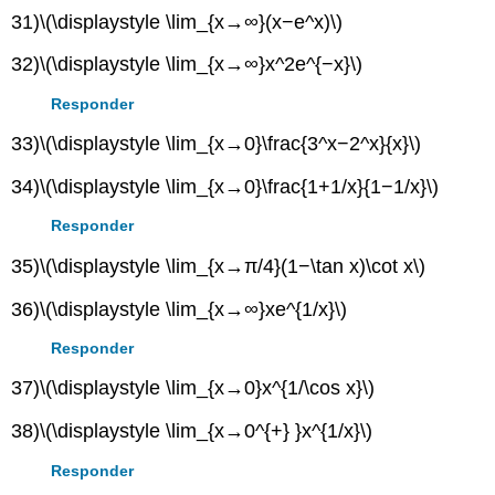
31)
\(\displaystyle \lim_{x→∞}(x−e^x)\)
32)
\(\displaystyle \lim_{x→∞}x^2e^{−x}\)
Responder
33)
\(\displaystyle \lim_{x→0}\frac{3^x−2^x}{x}\)
34)
\(\displaystyle \lim_{x→0}\frac{1+1/x}{1−1/x}\)
Responder
35)
\(\displaystyle \lim_{x→π/4}(1−\tan x)\cot x\)
36)
\(\displaystyle \lim_{x→∞}xe^{1/x}\)
Responder
37)
\(\displaystyle \lim_{x→0}x^{1/\cos x}\)
38)
\(\displaystyle \lim_{x→0^{+} }x^{1/x}\)
Responder