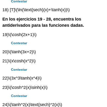
Contestar
18) [T]
\(\ln(\text{sech}(x)+\tanh(x))\)
En los ejercicios 19 - 28, encuentra los
antiderivados para las funciones dadas.
19)
\(\cosh(2x+1)\)
Contestar
20)
\(\tanh(3x+2)\)
21)
\(x\cosh(x^2)\)
Contestar
22)
\(3x^3\tanh(x^4)\)
23)
\(\cosh^2(x)\sinh(x)\)
Contestar
24)
\(\tanh^2(x)\text{sech}^2(x)\)