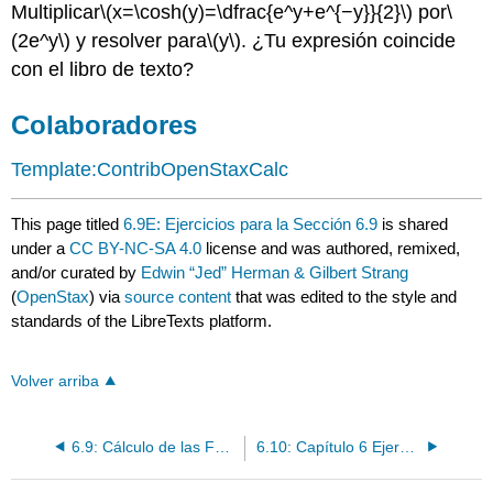
Multiplicar
\(x=\cosh(y)=\dfrac{e^y+e^{−y}}{2}\)
por
\
(2e^y\)
y resolver para
\(y\)
. ¿Tu expresión coincide
con el libro de texto?
Colaboradores
Template:ContribOpenStaxCalc
This page titled
6.9E: Ejercicios para la Sección 6.9
is shared
under a
CC BY-NC-SA 4.0
license and was authored, remixed,
and/or curated by
Edwin “Jed” Herman & Gilbert Strang
(
OpenStax
) via
source content
that was edited to the style and
standards of the LibreTexts platform.
Volver arriba
6.9: Cálculo de las Funciones Hiperbólicas
6.10: Capítulo 6 Ejercicios de revisión