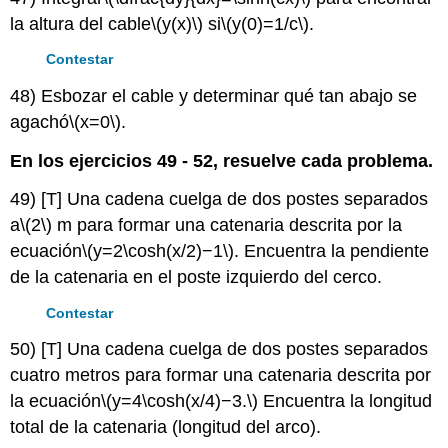
la altura del cable
\(y(x)\)
si
\(y(0)=1/c\)
.
Contestar
48) Esbozar el cable y determinar qué tan abajo se
agachó
\(x=0\)
.
En los ejercicios 49 - 52, resuelve cada problema.
49) [T] Una cadena cuelga de dos postes separados
a
\(2\)
m para formar una catenaria descrita por la
ecuación
\(y=2\cosh(x/2)−1\)
. Encuentra la pendiente
de la catenaria en el poste izquierdo del cerco.
Contestar
50) [T] Una cadena cuelga de dos postes separados
cuatro metros para formar una catenaria descrita por
la ecuación
\(y=4\cosh(x/4)−3.\)
Encuentra la longitud
total de la catenaria (longitud del arco).