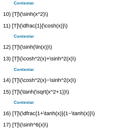
Contestar
10) [T]
\(\sinh(x^2)\)
11) [T]
\(\dfrac{1}{\cosh(x)}\)
Contestar
12) [T]
\(\sinh(\ln(x))\)
13) [T]
\(\cosh^2(x)+\sinh^2(x)\)
Contestar
14) [T]
\(\cosh^2(x)−\sinh^2(x)\)
15) [T]
\(\tanh(\sqrt{x^2+1})\)
Contestar
16) [T]
\(\dfrac{1+\tanh(x)}{1−\tanh(x)}\)
17) [T]
\(\sinh^6(x)\)