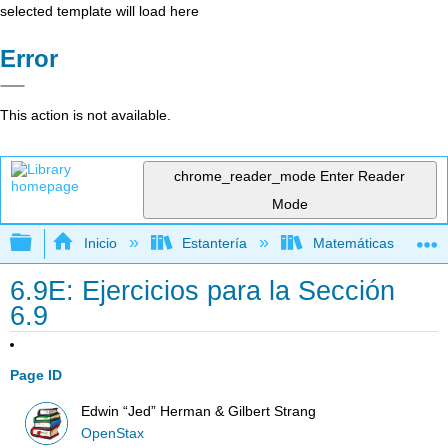
selected template will load here
Error
This action is not available.
chrome_reader_mode
Enter Reader
Mode
Expandir/contraer jerarquía global
Inicio
Estantería
Matemáticas
6.9E: Ejercicios para la Sección
6.9
Page ID
Edwin “Jed” Herman & Gilbert Strang
OpenStax