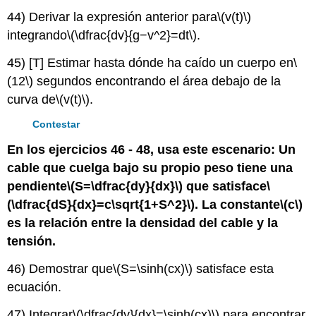
44) Derivar la expresión anterior para
\(v(t)\)
integrando
\(\dfrac{dv}{g−v^2}=dt\)
.
45) [T] Estimar hasta dónde ha caído un cuerpo en
\
(12\)
segundos encontrando el área debajo de la
curva de
\(v(t)\)
.
Contestar
En los ejercicios 46 - 48, usa este escenario: Un
cable que cuelga bajo su propio peso tiene una
pendiente
\(S=\dfrac{dy}{dx}\)
que satisface
\
(\dfrac{dS}{dx}=c\sqrt{1+S^2}\)
. La constante
\(c\)
es la relación entre la densidad del cable y la
tensión.
46) Demostrar que
\(S=\sinh(cx)\)
satisface esta
ecuación.
47) Integrar
\(\dfrac{dy}{dx}=\sinh(cx)\)
para encontrar