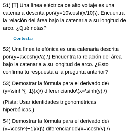
51) [T] Una línea eléctrica de alto voltaje es una
catenaria descrita por
\(y=10\cosh(x/10)\)
. Encuentra
la relación del área bajo la catenaria a su longitud de
arco. ¿Qué notas?
Contestar
52) Una línea telefónica es una catenaria descrita
por
\(y=a\cosh(x/a).\)
Encuentra la relación del área
bajo la catenaria a su longitud de arco. ¿Esto
confirma tu respuesta a la pregunta anterior?
53) Demostrar la fórmula para el derivado de
\
(y=\sinh^{−1}(x)\)
diferenciando
\(x=\sinh(y).\)
(Pista: Usar identidades trigonométricas
hiperbólicas.)
54) Demostrar la fórmula para el derivado de
\
(y=\cosh^{−1}(x)\)
diferenciando
\(x=\cosh(y).\)