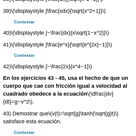
39)
\(\displaystyle ∫\frac{xdx}{\sqrt{x^2+1}}\)
Contestar
40)
\(\displaystyle ∫−\frac{dx}{x\sqrt{1−x^2}}\)
41)
\(\displaystyle ∫\frac{e^x}{\sqrt{e^{2x}−1}}\)
Contestar
42)
\(\displaystyle ∫−\frac{2x}{x^4−1}\)
En los ejercicios 43 - 45, usa el hecho de que un
cuerpo que cae con fricción igual a velocidad al
cuadrado obedece a la ecuación
\(\dfrac{dv}
{dt}=g−v^2\)
.
43) Demostrar que
\(v(t)=\sqrt{g}\tanh(\sqrt{g}t)\)
satisface esta ecuación.
Contestar