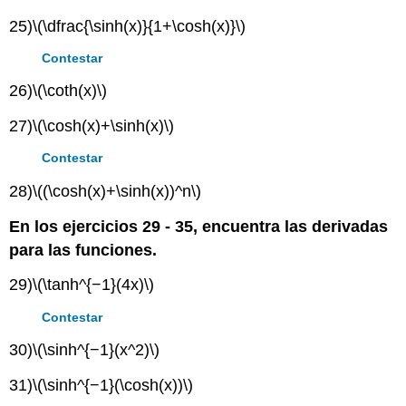
25)
\(\dfrac{\sinh(x)}{1+\cosh(x)}\)
Contestar
26)
\(\coth(x)\)
27)
\(\cosh(x)+\sinh(x)\)
Contestar
28)
\((\cosh(x)+\sinh(x))^n\)
En los ejercicios 29 - 35, encuentra las derivadas
para las funciones.
29)
\(\tanh^{−1}(4x)\)
Contestar
30)
\(\sinh^{−1}(x^2)\)
31)
\(\sinh^{−1}(\cosh(x))\)