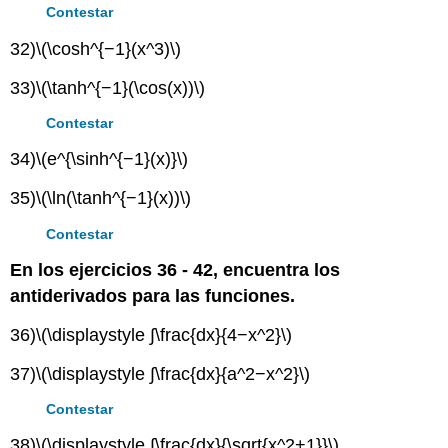
Contestar
32)
\(\cosh^{−1}(x^3)\)
33)
\(\tanh^{−1}(\cos(x))\)
Contestar
34)
\(e^{\sinh^{−1}(x)}\)
35)
\(\ln(\tanh^{−1}(x))\)
Contestar
En los ejercicios 36 - 42, encuentra los
antiderivados para las funciones.
36)
\(\displaystyle ∫\frac{dx}{4−x^2}\)
37)
\(\displaystyle ∫\frac{dx}{a^2−x^2}\)
Contestar
38)
\(\displaystyle ∫\frac{dx}{\sqrt{x^2+1}}\)