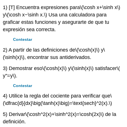
1) [T] Encuentra expresiones para
\(\cosh x+\sinh x\)
y
\(\cosh x−\sinh x.\)
Usa una calculadora para
graficar estas funciones y asegurarte de que tu
expresión sea correcta.
Contestar
2) A partir de las definiciones de
\(\cosh(x)\)
y
\
(\sinh(x)\)
, encontrar sus antiderivados.
3) Demostrar eso
\(\cosh(x)\)
y
\(\sinh(x)\)
satisfacer
\(
y''=y\)
.
Contestar
4) Utilice la regla del cociente para verificar que
\
(\dfrac{d}{dx}\big(\tanh(x)\big)=\text{sech}^2(x).\)
5) Derivar
\(\cosh^2(x)+\sinh^2(x)=\cosh(2x)\)
de la
definición.