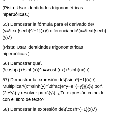
(Pista: Usar identidades trigonométricas
hiperbólicas.)
55) Demostrar la fórmula para el derivado de
\
(y=\text{sech}^{−1}(x)\)
diferenciando
\(x=\text{sech}
(y).\)
(Pista: Usar identidades trigonométricas
hiperbólicas.)
56) Demostrar que
\
(\cosh(x)+\sinh(x))^n=\cosh(nx)+\sinh(nx).\)
57) Demostrar la expresión de
\(\sinh^{−1}(x).\)
Multiplicar
\(x=\sinh(y)=\dfrac{e^y−e^{−y}}{2}\)
por
\
(2e^y\)
y resolver para
\(y\)
. ¿Tu expresión coincide
con el libro de texto?
58) Demostrar la expresión de
\(\cosh^{−1}(x).\)