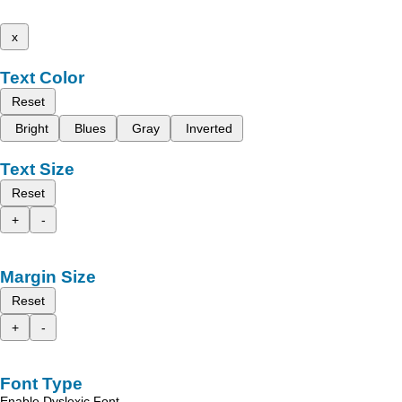
x
Text Color
Reset
Bright
Blues
Gray
Inverted
Text Size
Reset
+
-
Margin Size
Reset
+
-
Font Type
Enable Dyslexic Font