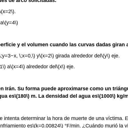
des de arco solicitadas.
\(x=2\)
.
a
\(y=4\)
perficie y el volumen cuando las curvas dadas giran 
\;y=3−x, \;x=0,\)
y
\(x=2\)
girada alrededor del
\(y\)
eje.
1\)
a
\(x=4\)
alrededor del
\(x\)
eje.
 en Irán. Su forma puede aproximarse como un triáng
gua es
\(180\)
m. La densidad del agua es
\(1000\)
kg/
e intenta determinar la hora de muerte de una víctima. 
nfriamiento es
\(k=0.00824\)
°F/min. ¿Cuándo murió la v