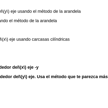
el
\(y\)
eje usando el método de la arandela
ndo el método de la arandela
l
\(x\)
eje usando carcasas cilíndricas
dedor del
\(x\)
eje -y
ededor del
\(y\)
eje. Usa el método que te parezca más