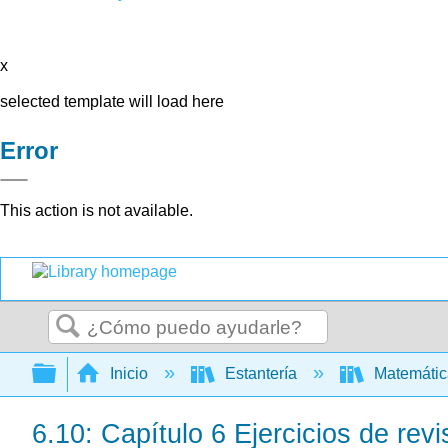
x
selected template will load here
Error
This action is not available.
Buscar
Expandir/contraer jerarquía global
Inicio
Estantería
Matemáti
6.10: Capítulo 6 Ejercicios de revi