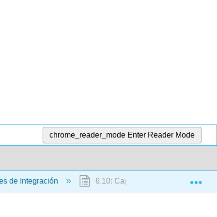
chrome_reader_mode
Enter Reader Mode
Exp
es de Integración
6.10: Capítulo 6 Ejercicios de revis