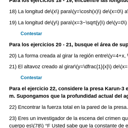
Para los ejercicios 18 - 19, encuentre las longitu
18) La longitud de
\(x\)
para
\(y=\cosh(x)\)
de
\(x=0\)
a
19) La longitud de
\(y\)
para
\(x=3−\sqrt{y}\)
de
\(y=0\)
Contestar
Para los ejercicios 20 - 21, busque el área de su
20) La forma creada al girar la región entre
\(y=4+x, 
21) El altavoz creado al girar
\(y=\dfrac{1}{x}\)
de
\(x=
Contestar
Para el ejercicio 22, considere la presa Karun-3
m. Supongamos que la profundidad actual del a
22) Encontrar la fuerza total en la pared de la presa.
23) Eres un investigador de la escena del crimen qu
cuerpo es
\(78\)
°F Usted sabe que la constante de e