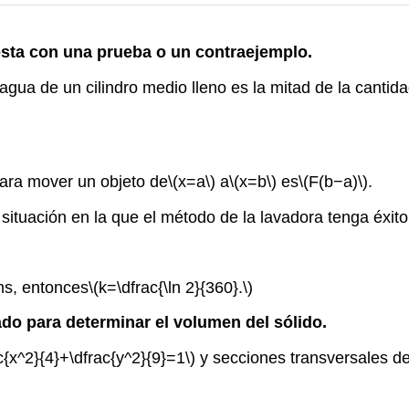
esta con una prueba o un contraejemplo.
agua de un cilindro medio lleno es la mitad de la canti
 para mover un objeto de
\(x=a\)
a
\(x=b\)
es
\(F(b−a)\)
.
 situación en la que el método de la lavadora tenga éxit
s, entonces
\(k=\dfrac{\ln 2}{360}.\)
itado para determinar el volumen del sólido.
ac{x^2}{4}+\dfrac{y^2}{9}=1\)
y secciones transversales de 