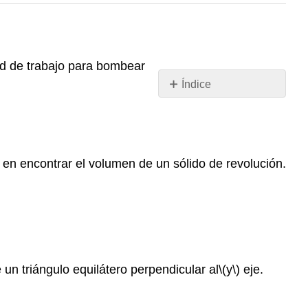
dad de trabajo para bombear
Índice
Sin
encabezados
o en encontrar el volumen de un sólido de revolución.
un triángulo equilátero perpendicular al
\(y\)
eje.