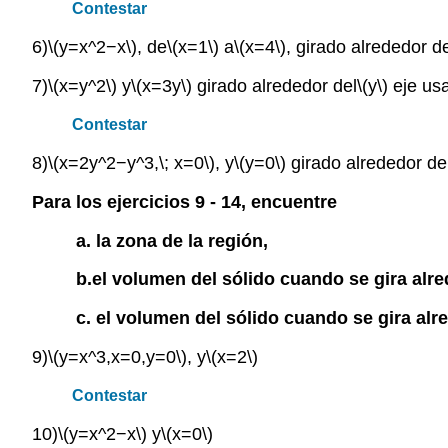
Contestar
6)
\(y=x^2−x\)
, de
\(x=1\)
a
\(x=4\)
, girado alrededor d
7)
\(x=y^2\)
y
\(x=3y\)
girado alrededor del
\(y\)
eje usa
Contestar
8)
\(x=2y^2−y^3,\; x=0\)
, y
\(y=0\)
girado alrededor de
Para los ejercicios 9 - 14, encuentre
a. la zona de la región,
b.el volumen del sólido cuando se gira alre
c. el volumen del sólido cuando se gira alr
9)
\(y=x^3,x=0,y=0\)
, y
\(x=2\)
Contestar
10)
\(y=x^2−x\)
y
\(x=0\)