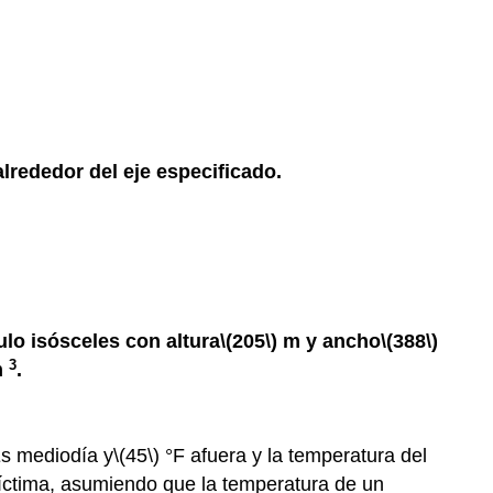
alrededor del eje especificado.
ulo isósceles con altura
\(205\)
m y ancho
\(388\)
3
m
.
Es mediodía y
\(45\)
°F afuera y la temperatura del
íctima, asumiendo que la temperatura de un