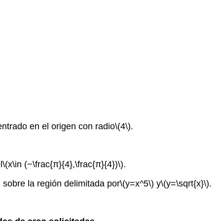
ntrado en el origen con radio
\(4\)
.
l
\(x\in (−\frac{π}{4},\frac{π}{4})\)
.
)
sobre la región delimitada por
\(y=x^5\)
y
\(y=\sqrt{x}\)
.