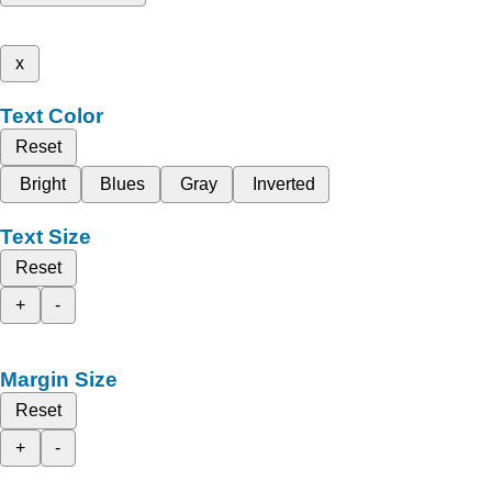
x
Text Color
Reset
Bright
Blues
Gray
Inverted
Text Size
Reset
+
-
Margin Size
Reset
+
-