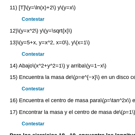
11) [T]
\(y=\ln(x)+2\)
y
\(y=x\)
Contestar
12)
\(y=x^2\)
y
\(y=\sqrt{x}\)
13)
\(y=5+x, y=x^2, x=0\)
, y
\(x=1\)
Contestar
14) Abajo
\(x^2+y^2=1\)
y arriba
\(y=1−x\)
15) Encuentra la masa de
\(ρ=e^{−x}\)
en un disco ce
Contestar
16) Encuentra el centro de masa para
\(ρ=\tan^2x\)
e
17) Encontrar la masa y el centro de masa de
\(ρ=1\
Contestar