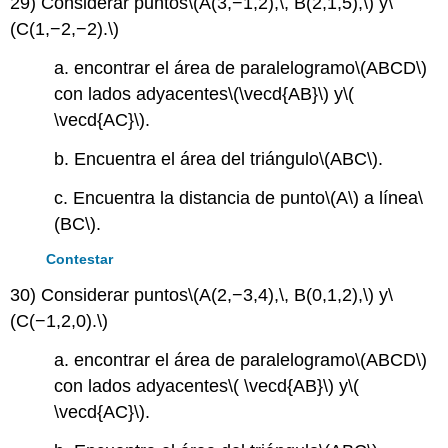
29) Considerar puntos
\(A(3,−1,2),\, B(2,1,5),\)
y
\
(C(1,−2,−2).\)
a. encontrar el área de paralelogramo
\(ABCD\)
con lados adyacentes
\(\vecd{AB}\)
y
\(
\vecd{AC}\)
.
b. Encuentra el área del triángulo
\(ABC\)
.
c. Encuentra la distancia de punto
\(A\)
a línea
\
(BC\)
.
Contestar
30) Considerar puntos
\(A(2,−3,4),\, B(0,1,2),\)
y
\
(C(−1,2,0).\)
a. encontrar el área de paralelogramo
\(ABCD\)
con lados adyacentes
\( \vecd{AB}\)
y
\(
\vecd{AC}\)
.