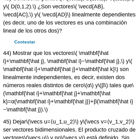
y
\( D(0,1,2).\)
¿Son vectores
\( \vecd{AB},
\vecd{AC},\)
y
\( \vecd{AD}\)
linealmente dependientes
(es decir, uno de los vectores es una combinación
lineal de los otros dos)?
Contestar
44) Mostrar que los vectores
\( \mathbf{\hat
i}+\mathbf{\hat j}, \mathbf{\hat i}−\mathbf{\hat j},\)
y
\(
\mathbf{\hat i}+\mathbf{\hat j}+\mathbf{\hat k}\)
son
linealmente independientes, es decir, existen dos
números reales distintos de cero
\(α\)
y
\(β\)
tales que
\
(\mathbf{\hat i}+\mathbf{\hat j}+\mathbf{\hat
k}=α(\mathbf{\hat i}+\mathbf{\hat j})+β(\mathbf{\hat i}
−\mathbf{\hat j}).\)
45) Dejar
\(\vecs u=⟨u_1,u_2⟩\)
y
\(\vecs v=⟨v_1,v_2⟩\)
ser vectores bidimensionales. El producto cruzado de
vectores
\(\vecs u\)
y no
\(\vecs v\)
está definido. Sin