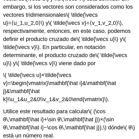
embargo, si los vectores son considerados como los
vectores tridimensionales
\( \tilde{\vecs
u}=⟨u_1,u_2,0⟩\)
y
\( \tilde{\vecs v}=⟨v_1,v_2,0⟩\)
,
respectivamente, entonces, en este caso, podemos
definir el producto cruzado de
\( \tilde{\vecs u}\)
y
\(
\tilde{\vecs v}\)
. En particular, en notación
determinante, el producto cruzado de
\( \tilde{\vecs
u}\)
y
\( \tilde{\vecs v}\)
viene dado por
\( \tilde{\vecs u}×\tilde{\vecs
v}=\begin{vmatrix}\mathbf{\hat i}&\mathbf{\hat
j}&\mathbf{\hat
k}\\u_1&u_2&0\\v_1&v_2&0\end{vmatrix}\)
.
Utilice este resultado para calcular
\( (\cos
θ\,\mathbf{\hat i}+\sin θ\,\mathbf{\hat j})×(\sin
θ\,\mathbf{\hat i}−\cos θ\,\mathbf{\hat j}),\)
dónde
\( θ\)
está un número real.