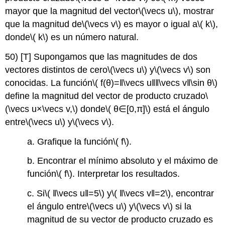
mayor que la magnitud del vector
\(\vecs u\)
, mostrar
que la magnitud de
\(\vecs v\)
es mayor o igual a
\( k\)
,
donde
\( k\)
es un número natural.
50) [T] Supongamos que las magnitudes de dos
vectores distintos de cero
\(\vecs u\)
y
\(\vecs v\)
son
conocidas. La función
\( f(θ)=‖\vecs u‖‖\vecs v‖\sin θ\)
define la magnitud del vector de producto cruzado
\
(\vecs u×\vecs v,\)
donde
\( θ∈[0,π]\)
está el ángulo
entre
\(\vecs u\)
y
\(\vecs v\)
.
a. Grafique la función
\( f\)
.
b. Encontrar el mínimo absoluto y el máximo de
función
\( f\)
. Interpretar los resultados.
c. Si
\( ‖\vecs u‖=5\)
y
\( ‖\vecs v‖=2\)
, encontrar
el ángulo entre
\(\vecs u\)
y
\(\vecs v\)
si la
magnitud de su vector de producto cruzado es