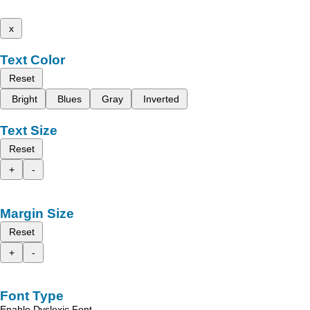
x
Text Color
Reset
Bright
Blues
Gray
Inverted
Text Size
Reset
+
-
Margin Size
Reset
+
-
Font Type
Enable Dyslexic Font