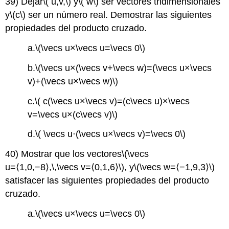
39) Dejar
\( u,v,\)
y
\( w\)
ser vectores tridimensionales
y
\(c\)
ser un número real. Demostrar las siguientes
propiedades del producto cruzado.
a.
\(\vecs u×\vecs u=\vecs 0\)
b.
\(\vecs u×(\vecs v+\vecs w)=(\vecs u×\vecs
v)+(\vecs u×\vecs w)\)
c.
\( c(\vecs u×\vecs v)=(c\vecs u)×\vecs
v=\vecs u×(c\vecs v)\)
d.
\( \vecs u⋅(\vecs u×\vecs v)=\vecs 0\)
40) Mostrar que los vectores
\(\vecs
u=⟨1,0,−8⟩,\,\vecs v=⟨0,1,6⟩\)
, y
\(\vecs w=⟨−1,9,3⟩\)
satisfacer las siguientes propiedades del producto
cruzado.
a.
\(\vecs u×\vecs u=\vecs 0\)