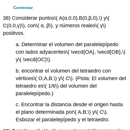
Contestar
38) Considerar puntos
\( A(α,0,0),B(0,β,0),\)
y
\(
C(0,0,γ)\)
, con
\( α, β\)
, y números reales
\( γ\)
positivos.
a. Determinar el volumen del paralelepípedo
con lados adyacentes
\( \vecd{OA}, \vecd{OB},\)
y
\( \vecd{OC}\)
.
b. encontrar el volumen del tetraedro con
vértices
\( O,A,B,\)
y
\( C\)
. (Pista: El volumen del
tetraedro es
\( 1/6\)
del volumen del
paralelepípedo.)
c. Encontrar la distancia desde el origen hasta
el plano determinada por
\( A,B,\)
y
\( C\)
.
Esbozar el paralelepípedo y el tetraedro.