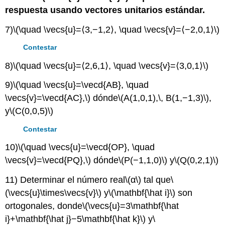
respuesta usando vectores unitarios estándar.
7)
\(\quad \vecs{u}=⟨3,−1,2⟩, \quad \vecs{v}=⟨−2,0,1⟩\)
Contestar
8)
\(\quad \vecs{u}=⟨2,6,1⟩, \quad \vecs{v}=⟨3,0,1⟩\)
9)
\(\quad \vecs{u}=\vecd{AB}, \quad
\vecs{v}=\vecd{AC},\)
dónde
\(A(1,0,1),\, B(1,−1,3)\)
,
y
\(C(0,0,5)\)
Contestar
10)
\(\quad \vecs{u}=\vecd{OP}, \quad
\vecs{v}=\vecd{PQ},\)
dónde
\(P(−1,1,0)\)
y
\(Q(0,2,1)\)
11) Determinar el número real
\(α\)
tal que
\
(\vecs{u}\times\vecs{v}\)
y
\(\mathbf{\hat i}\)
son
ortogonales, donde
\(\vecs{u}=3\mathbf{\hat
i}+\mathbf{\hat j}−5\mathbf{\hat k}\)
y
\