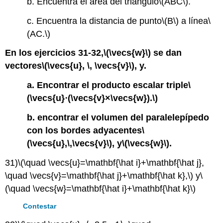
b. Encuentra el área del triángulo
\(ABC\)
.
c. Encuentra la distancia de punto
\(B\)
a línea
\
(AC.\)
En los ejercicios 31-32,
\(\vecs{w}\)
se dan
vectores
\(\vecs{u}, \, \vecs{v}\)
, y.
a. Encontrar el producto escalar triple
\
(\vecs{u}⋅(\vecs{v}×\vecs{w}).\)
b. encontrar el volumen del paralelepípedo
con los bordes adyacentes
\
(\vecs{u},\,\vecs{v}\)
, y
\(\vecs{w}\)
.
31)
\(\quad \vecs{u}=\mathbf{\hat i}+\mathbf{\hat j},
\quad \vecs{v}=\mathbf{\hat j}+\mathbf{\hat k},\)
y
\
(\quad \vecs{w}=\mathbf{\hat i}+\mathbf{\hat k}\)
Contestar