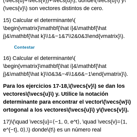
(\vecs{u}+\vecs{v})+\vecs{u}\)
, donde
\(\vecs{u}\)
y
\
(\vecs{v}\)
son vectores distintos de cero.
15) Calcular el determinante
\(
\begin{vmatrix}\mathbf{\hat i}&\mathbf{\hat
j}&\mathbf{\hat k}\\1&−1&7\\2&0&3\end{vmatrix}\)
.
Contestar
16) Calcular el determinante
\(
\begin{vmatrix}\mathbf{\hat i}&\mathbf{\hat
j}&\mathbf{\hat k}\\0&3&−4\\1&6&−1\end{vmatrix}\)
.
Para los ejercicios 17-18,
\(\vecs{v}\)
se dan los
vectores
\(\vecs{u}\)
y. Utilice la notación
determinante para encontrar el vector
\(\vecs{w}\)
ortogonal a los vectores
\(\vecs{u}\)
y
\(\vecs{v}\)
.
17)
\(\quad \vecs{u}=⟨−1, 0, e^t⟩, \quad \vecs{v}=⟨1,
e^{−t}, 0⟩,\)
donde
\(t\)
es un número real