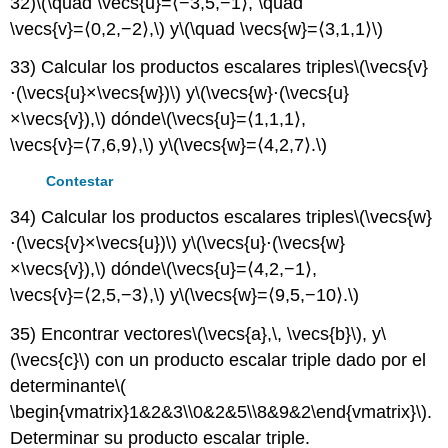
32)
\(\quad \vecs{u}=⟨−3,5,−1⟩, \quad
\vecs{v}=⟨0,2,−2⟩,\)
y
\(\quad \vecs{w}=⟨3,1,1⟩\)
33) Calcular los productos escalares triples
\(\vecs{v}
⋅(\vecs{u}×\vecs{w})\)
y
\(\vecs{w}⋅(\vecs{u}
×\vecs{v}),\)
dónde
\(\vecs{u}=⟨1,1,1⟩,
\vecs{v}=⟨7,6,9⟩,\)
y
\(\vecs{w}=⟨4,2,7⟩.\)
Contestar
34) Calcular los productos escalares triples
\(\vecs{w}
⋅(\vecs{v}×\vecs{u})\)
y
\(\vecs{u}⋅(\vecs{w}
×\vecs{v}),\)
dónde
\(\vecs{u}=⟨4,2,−1⟩,
\vecs{v}=⟨2,5,−3⟩,\)
y
\(\vecs{w}=⟨9,5,−10⟩.\)
35) Encontrar vectores
\(\vecs{a},\, \vecs{b}\)
, y
\
(\vecs{c}\)
con un producto escalar triple dado por el
determinante
\(
\begin{vmatrix}1&2&3\\0&2&5\\8&9&2\end{vmatrix}\)
.
Determinar su producto escalar triple.