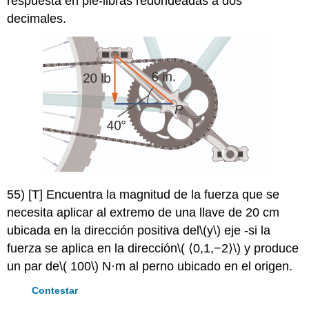
respuesta en pie-libras redondeadas a dos
decimales.
55) [T] Encuentra la magnitud de la fuerza que se
necesita aplicar al extremo de una llave de 20 cm
ubicada en la dirección positiva del
\(y\)
eje -si la
fuerza se aplica en la dirección
\( ⟨0,1,−2⟩\)
y produce
un par de
\( 100\)
N·m al perno ubicado en el origen.
Contestar