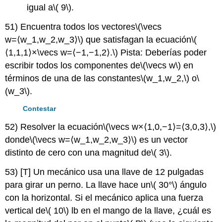
igual a
\( 9\)
.
51) Encuentra todos los vectores
\(\vecs
w=⟨w_1,w_2,w_3⟩\)
que satisfagan la ecuación
\(
⟨1,1,1⟩×\vecs w=⟨−1,−1,2⟩.\)
Pista: Deberías poder
escribir todos los componentes de
\(\vecs w\)
en
términos de una de las constantes
\(w_1,w_2,\)
o
\
(w_3\)
.
Contestar
52) Resolver la ecuación
\(\vecs w×⟨1,0,−1⟩=⟨3,0,3⟩,\)
donde
\(\vecs w=⟨w_1,w_2,w_3⟩\)
es un vector
distinto de cero con una magnitud de
\( 3\)
.
53) [T] Un mecánico usa una llave de 12 pulgadas
para girar un perno. La llave hace un
\( 30°\)
ángulo
con la horizontal. Si el mecánico aplica una fuerza
vertical de
\( 10\)
lb en el mango de la llave, ¿cuál es