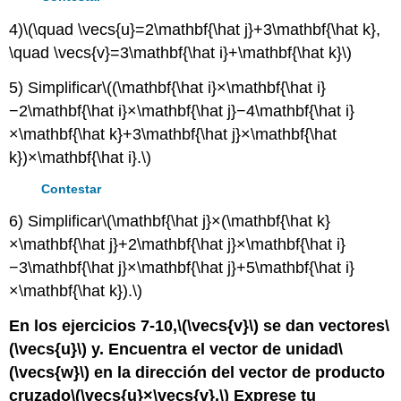
4)
\(\quad \vecs{u}=2\mathbf{\hat j}+3\mathbf{\hat k},
\quad \vecs{v}=3\mathbf{\hat i}+\mathbf{\hat k}\)
5) Simplificar
\((\mathbf{\hat i}×\mathbf{\hat i}
−2\mathbf{\hat i}×\mathbf{\hat j}−4\mathbf{\hat i}
×\mathbf{\hat k}+3\mathbf{\hat j}×\mathbf{\hat
k})×\mathbf{\hat i}.\)
Contestar
6) Simplificar
\(\mathbf{\hat j}×(\mathbf{\hat k}
×\mathbf{\hat j}+2\mathbf{\hat j}×\mathbf{\hat i}
−3\mathbf{\hat j}×\mathbf{\hat j}+5\mathbf{\hat i}
×\mathbf{\hat k}).\)
En los ejercicios 7-10,
\(\vecs{v}\)
se dan vectores
\
(\vecs{u}\)
y. Encuentra el vector de unidad
\
(\vecs{w}\)
en la dirección del vector de producto
cruzado
\(\vecs{u}×\vecs{v}.\)
Exprese tu