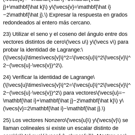
j}+\mathbf{\hat k}\)
y
\(\vecs{v}=\mathbf{\hat i}
−2\mathbf{\hat j}.\)
Expresar la respuesta en grados
redondeados al entero más cercano.
23) Utilizar el seno y el coseno del ángulo entre dos
vectores distintos de cero
\(\vecs u\)
y
\(\vecs v\)
para
probar la identidad de Lagrange:
\
(\|\vecs{u}\times\vecs{v}\|^2=\|\vecs{u}\|^2\|\vecs{v}\|^
2−(\vecs{u}⋅\vecs{v})^2\)
.
24) Verificar la identidad de Lagrange
\
(\|\vecs{u}\times\vecs{v}\|^2=\|\vecs{u}\|^2\|\vecs{v}\|^
2−(\vecs{u}⋅\vecs{v})^2\)
para vectores
\(\vecs{u}=−
\mathbf{\hat i}+\mathbf{\hat j}−2\mathbf{\hat k}\)
y
\
(\vecs{v}=2\mathbf{\hat i}−\mathbf{\hat j}.\)
25) Los vectores Nonzero
\(\vecs{u}\)
y
\(\vecs{v}\)
se
llaman colineales si existe un escalar distinto de