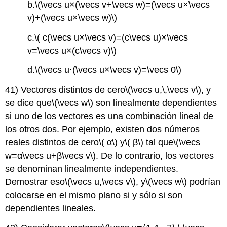
b.
\(\vecs u×(\vecs v+\vecs w)=(\vecs u×\vecs
v)+(\vecs u×\vecs w)\)
c.
\( c(\vecs u×\vecs v)=(c\vecs u)×\vecs
v=\vecs u×(c\vecs v)\)
d.
\(\vecs u⋅(\vecs u×\vecs v)=\vecs 0\)
41) Vectores distintos de cero
\(\vecs u,\,\vecs v\)
, y
se dice que
\(\vecs w\)
son linealmente dependientes
si uno de los vectores es una combinación lineal de
los otros dos. Por ejemplo, existen dos números
reales distintos de cero
\( α\)
y
\( β\)
tal que
\(\vecs
w=α\vecs u+β\vecs v\)
. De lo contrario, los vectores
se denominan linealmente independientes.
Demostrar eso
\(\vecs u,\vecs v\)
, y
\(\vecs w\)
podrían
colocarse en el mismo plano si y sólo si son
dependientes lineales.