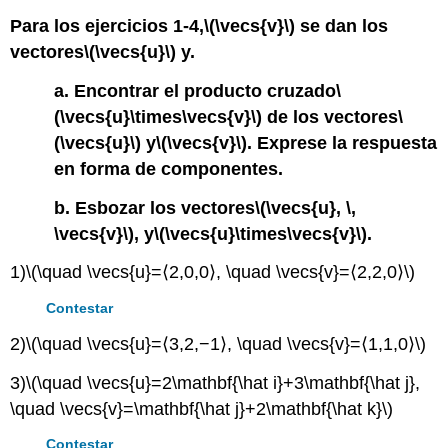
Para los ejercicios 1-4,
\(\vecs{v}\)
se dan los
vectores
\(\vecs{u}\)
y.
a. Encontrar el producto cruzado
\
(\vecs{u}\times\vecs{v}\)
de los vectores
\
(\vecs{u}\)
y
\(\vecs{v}\)
. Exprese la respuesta
en forma de componentes.
b. Esbozar los vectores
\(\vecs{u}, \,
\vecs{v}\)
, y
\(\vecs{u}\times\vecs{v}\)
.
1)
\(\quad \vecs{u}=⟨2,0,0⟩, \quad \vecs{v}=⟨2,2,0⟩\)
Contestar
2)
\(\quad \vecs{u}=⟨3,2,−1⟩, \quad \vecs{v}=⟨1,1,0⟩\)
3)
\(\quad \vecs{u}=2\mathbf{\hat i}+3\mathbf{\hat j},
\quad \vecs{v}=\mathbf{\hat j}+2\mathbf{\hat k}\)
Contestar