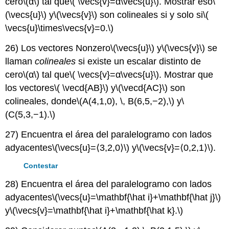
cero
\(α\)
tal que
\( \vecs{v}=α\vecs{u}\)
. Mostrar eso
\
(\vecs{u}\)
y
\(\vecs{v}\)
son colineales si y solo si
\(
\vecs{u}\times\vecs{v}=0.\)
26) Los vectores Nonzero
\(\vecs{u}\)
y
\(\vecs{v}\)
se
llaman
colineales
si existe un escalar distinto de
cero
\(α\)
tal que
\( \vecs{v}=α\vecs{u}\)
. Mostrar que
los vectores
\( \vecd{AB}\)
y
\(\vecd{AC}\)
son
colineales, donde
\(A(4,1,0), \, B(6,5,−2),\)
y
\
(C(5,3,−1).\)
27) Encuentra el área del paralelogramo con lados
adyacentes
\(\vecs{u}=⟨3,2,0⟩\)
y
\(\vecs{v}=⟨0,2,1⟩\)
.
Contestar
28) Encuentra el área del paralelogramo con lados
adyacentes
\(\vecs{u}=\mathbf{\hat i}+\mathbf{\hat j}\)
y
\(\vecs{v}=\mathbf{\hat i}+\mathbf{\hat k}.\)