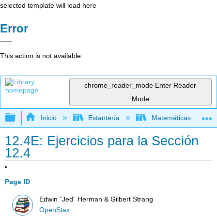
selected template will load here
Error
This action is not available.
chrome_reader_mode
Enter Reader
Mode
Expandir/contraer jerarquía global
Inicio
Estantería
Matemáticas
12.4E: Ejercicios para la Sección
12.4
Page ID
Edwin “Jed” Herman & Gilbert Strang
OpenStax