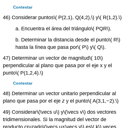
Contestar
46) Considerar puntos
\( P(2,1), Q(4,2),\)
y
\( R(1,2).\)
a. Encuentra el área del triángulo
\( PQR\)
.
b. Determinar la distancia desde el punto
\( R\)
hasta la línea que pasa por
\( P\)
y
\( Q\)
.
47) Determinar un vector de magnitud
\( 10\)
perpendicular al plano que pasa por el eje x y el
punto
\( P(1,2,4).\)
Contestar
48) Determinar un vector unitario perpendicular al
plano que pasa por el eje
z
y el punto
\( A(3,1,−2).\)
49) Considerar
\(\vecs u\)
y
\(\vecs v\)
dos vectores
tridimensionales. Si la magnitud del vector de
producto cruzado
\(\vecs u×\vecs v\)
es
\( k\)
veces