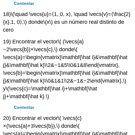
Contestar
18)
\(\quad \vecs{u}=⟨1, 0, x⟩, \quad \vecs{v}=⟨\frac{2}
{x},1, 0⟩,\)
donde
\(x\)
es un número real distinto de
cero
19) Encontrar el vector
\( (\vecs{a}
−2\vecs{b})×\vecs{c},\)
donde
\(
\vecs{a}=\begin{vmatrix}\mathbf{\hat i}&\mathbf{\hat
j}&\mathbf{\hat k}\\2&−1&5\\0&1&8\end{vmatrix},
\vecs{b}=\begin{vmatrix}\mathbf{\hat i}&\mathbf{\hat
j}&\mathbf{\hat k}\\0&1&1\\2&−1&−2\end{vmatrix},\)
y
\(\vecs{c}=\mathbf{\hat i}+\mathbf{\hat
j}+\mathbf{\hat k}.\)
Contestar
20) Encontrar el vector
\( \vecs{c}
×(\vecs{a}+3\vecs{b}),\)
donde
\(
\vecs{a}=\begin{vmatrix}\mathbf{\hat i}&\mathbf{\hat