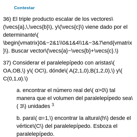
Contestar
36) El triple producto escalar de los vectores
\
(\vecs{a},\,\vecs{b}\)
, y
\(\vecs{c}\)
viene dado por el
determinante
\(
\begin{vmatrix}0&−2&1\\0&1&4\\1&−3&7\end{vmatrix
}\)
. Buscar vector
\(\vecs{a}−\vecs{b}+\vecs{c}.\)
37) Considerar el paralelepípedo con aristas
\(
OA,OB,\)
y
\( OC\)
, dónde
\( A(2,1,0),B(1,2,0),\)
y
\(
C(0,1,α).\)
a. encontrar el número real de
\( α>0\)
tal
manera que el volumen del paralelepípedo sea
\
3
.
( 3\)
unidades
b. para
\( α=1,\)
encontrar la altura
\(h\)
desde el
vértice
\(C\)
del paralelepípedo. Esboza el
paralelepípedo.