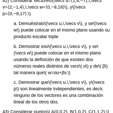
42) Considerar vectores
\(\vecs u=⟨1,4,−7⟩,\,\vecs
v=⟨2,−1,4⟩,\,\vecs w=⟨0,−9,18⟩\)
, y
\(\vecs
p=⟨0,−9,17⟩.\)
a. Demuéstralo
\(\vecs u,\,\vecs v\)
, y se
\(\vecs
w\)
puede colocar en el mismo plano usando su
producto escalar triple
b. Demostrar eso
\(\vecs u,\,\vecs v\)
, y se
\
(\vecs w\)
puede colocar en el mismo plano
usando la definición de que existen dos
números reales distintos de cero
\( α\)
y de
\( β\)
tal manera que
\( w=αu+βv.\)
c. Demostrar que
\(\vecs u,\,\vecs v\)
, y
\(\vecs
p\)
son linealmente independientes, es decir,
ninguno de los vectores es una combinación
lineal de los otros dos.
43) Considerar puntos
\( A(0,0,2), B(1,0,2), C(1,1,2),\)