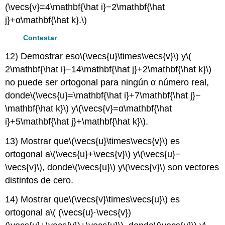
(\vecs{v}=4\mathbf{\hat i}−2\mathbf{\hat
j}+α\mathbf{\hat k}.\)
Contestar
12) Demostrar eso
\(\vecs{u}\times\vecs{v}\)
y
\(
2\mathbf{\hat i}−14\mathbf{\hat j}+2\mathbf{\hat k}\)
no puede ser ortogonal para ningún α número real,
donde
\(\vecs{u}=\mathbf{\hat i}+7\mathbf{\hat j}−
\mathbf{\hat k}\)
y
\(\vecs{v}=α\mathbf{\hat
i}+5\mathbf{\hat j}+\mathbf{\hat k}\)
.
13) Mostrar que
\(\vecs{u}\times\vecs{v}\)
es
ortogonal a
\(\vecs{u}+\vecs{v}\)
y
\(\vecs{u}−
\vecs{v}\)
, donde
\(\vecs{u}\)
y
\(\vecs{v}\)
son vectores
distintos de cero.
14) Mostrar que
\(\vecs{v}\times\vecs{u}\)
es
ortogonal a
\( (\vecs{u}⋅\vecs{v})