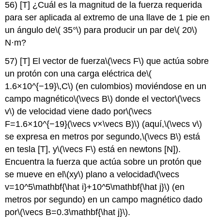
56) [T] ¿Cuál es la magnitud de la fuerza requerida
para ser aplicada al extremo de una llave de 1 pie en
un ángulo de
\( 35°\)
para producir un par de
\( 20\)
N·m?
57) [T] El vector de fuerza
\(\vecs F\)
que actúa sobre
un protón con una carga eléctrica de
\(
1.6×10^{−19}\,C\)
(en culombios) moviéndose en un
campo magnético
\(\vecs B\)
donde el vector
\(\vecs
v\)
de velocidad viene dado por
\(\vecs
F=1.6×10^{−19}(\vecs v×\vecs B)\)
(aquí,
\(\vecs v\)
se expresa en metros por segundo,
\(\vecs B\)
está
en tesla [T], y
\(\vecs F\)
está en newtons [N]).
Encuentra la fuerza que actúa sobre un protón que
se mueve en el
\(xy\)
plano a velocidad
\(\vecs
v=10^5\mathbf{\hat i}+10^5\mathbf{\hat j}\)
(en
metros por segundo) en un campo magnético dado
por
\(\vecs B=0.3\mathbf{\hat j}\)
.