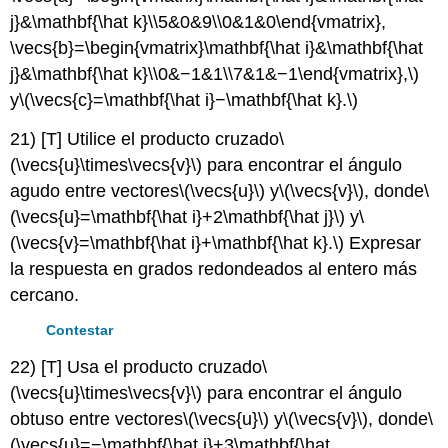
j}&\mathbf{\hat k}\\5&0&9\\0&1&0\end{vmatrix},
\vecs{b}=\begin{vmatrix}\mathbf{\hat i}&\mathbf{\hat
j}&\mathbf{\hat k}\\0&−1&1\\7&1&−1\end{vmatrix},\)
y
\(\vecs{c}=\mathbf{\hat i}−\mathbf{\hat k}.\)
21) [T] Utilice el producto cruzado
\
(\vecs{u}\times\vecs{v}\)
para encontrar el ángulo
agudo entre vectores
\(\vecs{u}\)
y
\(\vecs{v}\)
, donde
\
(\vecs{u}=\mathbf{\hat i}+2\mathbf{\hat j}\)
y
\
(\vecs{v}=\mathbf{\hat i}+\mathbf{\hat k}.\)
Expresar
la respuesta en grados redondeados al entero más
cercano.
Contestar
22) [T] Usa el producto cruzado
\
(\vecs{u}\times\vecs{v}\)
para encontrar el ángulo
obtuso entre vectores
\(\vecs{u}\)
y
\(\vecs{v}\)
, donde
\
(\vecs{u}=−\mathbf{\hat i}+3\mathbf{\hat