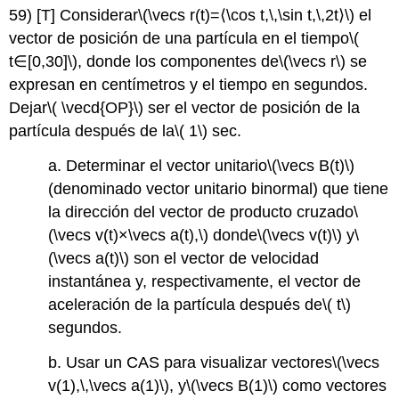
59) [T] Considerar
\(\vecs r(t)=⟨\cos t,\,\sin t,\,2t⟩\)
el
vector de posición de una partícula en el tiempo
\(
t∈[0,30]\)
, donde los componentes de
\(\vecs r\)
se
expresan en centímetros y el tiempo en segundos.
Dejar
\( \vecd{OP}\)
ser el vector de posición de la
partícula después de la
\( 1\)
sec.
a. Determinar el vector unitario
\(\vecs B(t)\)
(denominado vector unitario binormal) que tiene
la dirección del vector de producto cruzado
\
(\vecs v(t)×\vecs a(t),\)
donde
\(\vecs v(t)\)
y
\
(\vecs a(t)\)
son el vector de velocidad
instantánea y, respectivamente, el vector de
aceleración de la partícula después de
\( t\)
segundos.
b. Usar un CAS para visualizar vectores
\(\vecs
v(1),\,\vecs a(1)\)
, y
\(\vecs B(1)\)
como vectores