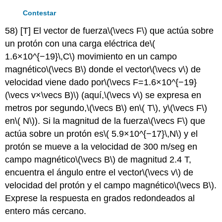
Contestar
58) [T] El vector de fuerza
\(\vecs F\)
que actúa sobre
un protón con una carga eléctrica de
\(
1.6×10^{−19}\,C\)
movimiento en un campo
magnético
\(\vecs B\)
donde el vector
\(\vecs v\)
de
velocidad viene dado por
\(\vecs F=1.6×10^{−19}
(\vecs v×\vecs B)\)
(aquí,
\(\vecs v\)
se expresa en
metros por segundo,
\(\vecs B\)
en
\( T\)
, y
\(\vecs F\)
en
\( N\)
). Si la magnitud de la fuerza
\(\vecs F\)
que
actúa sobre un protón es
\( 5.9×10^{−17}\,N\)
y el
protón se mueve a la velocidad de 300 m/seg en
campo magnético
\(\vecs B\)
de magnitud 2.4 T,
encuentra el ángulo entre el vector
\(\vecs v\)
de
velocidad del protón y el campo magnético
\(\vecs B\)
.
Exprese la respuesta en grados redondeados al
entero más cercano.