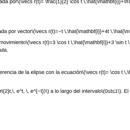
dada por
\(\vecs r(t)= \frac{1}{2} \cos t \,\hat{\mathbf{i}}+\fr
ada por vector
\(\vecs r(t)=−t \,\hat{\mathbf{i}}+4t \,\hat{\m
e movimiento
\(\vecs r(t)=3 \cos t \,\hat{\mathbf{i}}+3 \sin t 
ula.
ferencia de la elipse con la ecuación
\(\vecs r(t)= \cos t \,
t{2}t,\, e^t, \, e^{−t}⟩\)
a lo largo del intervalo
\(0≤t≤1\)
. El