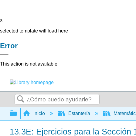
x
selected template will load here
Error
This action is not available.
Buscar
Expandir/contraer jerarquía global
Inicio
Estantería
Matemáti
13.3E: Ejercicios para la Sección 