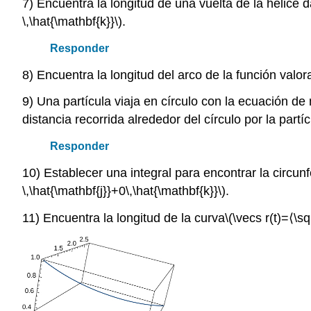
7) Encuentra la longitud de una vuelta de la hélice 
\,\hat{\mathbf{k}}\)
.
Responder
8) Encuentra la longitud del arco de la función valor
9) Una partícula viaja en círculo con la ecuación d
distancia recorrida alrededor del círculo por la partíc
Responder
10) Establecer una integral para encontrar la circun
\,\hat{\mathbf{j}}+0\,\hat{\mathbf{k}}\)
.
11) Encuentra la longitud de la curva
\(\vecs r(t)=⟨\sqr