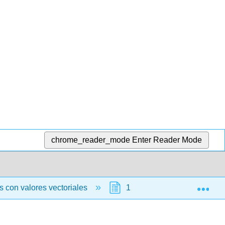
chrome_reader_mode
Enter Reader Mode
Exp
 con valores vectoriales
13.3: Longitud y curvatura 