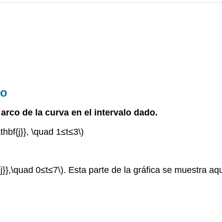
co
 arco de la curva en el intervalo dado.
thbf{j}}, \quad 1≤t≤3\)
{j}},\quad 0≤t≤7\)
. Esta parte de la gráfica se muestra aqu