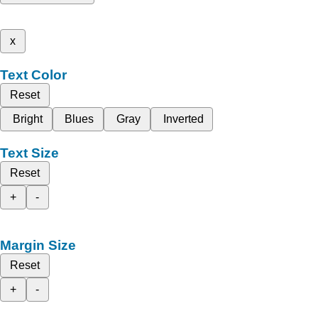
x
Text Color
Reset
Bright
Blues
Gray
Inverted
Text Size
Reset
+
-
Margin Size
Reset
+
-