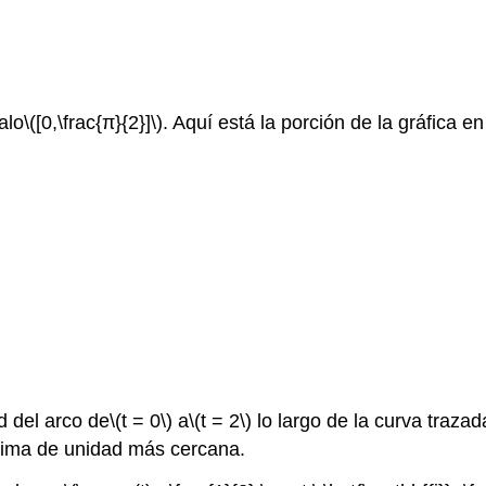
alo
\([0,\frac{π}{2}]\)
. Aquí está la porción de la gráfica en
d del arco de
\(t = 0\)
a
\(t = 2\)
lo largo de la curva trazad
ésima de unidad más cercana.