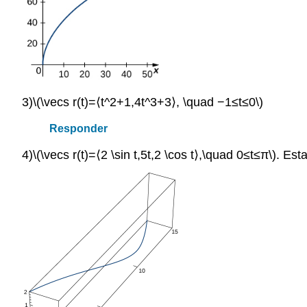
3)
\(\vecs r(t)=⟨t^2+1,4t^3+3⟩, \quad −1≤t≤0\)
Responder
4)
\(\vecs r(t)=⟨2 \sin t,5t,2 \cos t⟩,\quad 0≤t≤π\)
. Est