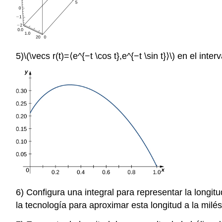
5)
\(\vecs r(t)=⟨e^{−t \cos t},e^{−t \sin t}⟩\)
en el interv
6) Configura una integral para representar la longitu
la tecnología para aproximar esta longitud a la mil