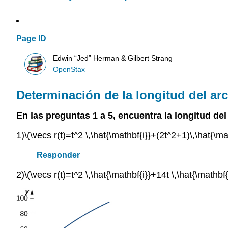
Page ID
Edwin “Jed” Herman & Gilbert Strang
OpenStax
Determinación de la longitud del ar
En las preguntas 1 a 5, encuentra la longitud del
1)
\(\vecs r(t)=t^2 \,\hat{\mathbf{i}}+(2t^2+1)\,\hat{\ma
Responder
2)
\(\vecs r(t)=t^2 \,\hat{\mathbf{i}}+14t \,\hat{\mathbf