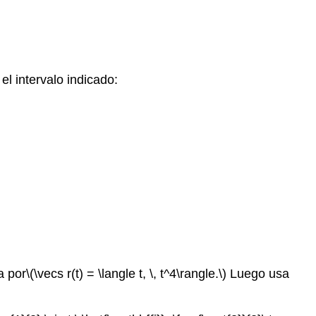
 el intervalo indicado:
a por
\(\vecs r(t) = \langle t, \, t^4\rangle.\)
Luego usa