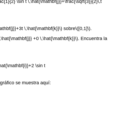
ac{1}{2} \sin t \,\hat{\mathbf{j}}+\frac{\sqrt{3}}{2}\,t
athbf{j}}+3t \,\hat{\mathbf{k}}\)
sobre
\([0,1]\)
.
\,\hat{\mathbf{j}} +0 \,\hat{\mathbf{k}}\)
. Encuentra la
\hat{\mathbf{i}}+2 \sin t
 gráfico se muestra aquí: