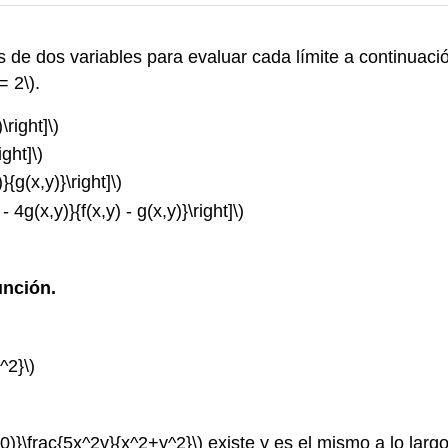
nes de dos variables para evaluar cada límite a continuac
= 2\)
.
\right]\)
ight]\)
}{g(x,y)}\right]\)
 4g(x,y)}{f(x,y) - g(x,y)}\right]\)
unción.
^2}\)
,0)}\frac{5x^2y}{x^2+y^2}\)
existe y es el mismo a lo largo