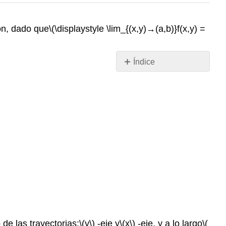
ión, dado que
\(\displaystyle \lim_{(x,y)→(a,b)}f(x,y) =
Índice
Colaboradores
 de las trayectorias:
\(y\)
-eje y
\(x\)
-eje, y a lo largo
\(