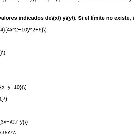
s valores indicados de
\(x\)
y
\(y\)
. Si el límite no existe
2+4}{4x^2−10y^2+6}\)
}\)
)
}{x−y+10})\)
1}\)
{3x−\tan y}\)
5}{y})\)