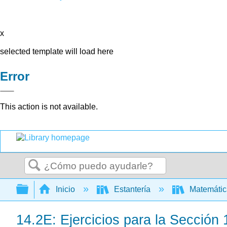
x
selected template will load here
Error
This action is not available.
Buscar
Expandir/contraer jerarquía global
Inicio
Estantería
Matemáti
14.2E: Ejercicios para la Sección 