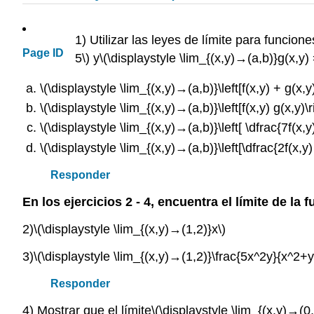
1) Utilizar las leyes de límite para funcio
Page ID
5\)
y
\(\displaystyle \lim_{(x,y)→(a,b)}g(x,y) 
\(\displaystyle \lim_{(x,y)→(a,b)}\left[f(x,y) + g(x,y)
\(\displaystyle \lim_{(x,y)→(a,b)}\left[f(x,y) g(x,y)\r
\(\displaystyle \lim_{(x,y)→(a,b)}\left[ \dfrac{7f(x,y)
\(\displaystyle \lim_{(x,y)→(a,b)}\left[\dfrac{2f(x,y) -
Responder
En los ejercicios 2 - 4, encuentra el límite de la f
2)
\(\displaystyle \lim_{(x,y)→(1,2)}x\)
3)
\(\displaystyle \lim_{(x,y)→(1,2)}\frac{5x^2y}{x^2+y
Responder
4) Mostrar que el límite
\(\displaystyle \lim_{(x,y)→(0