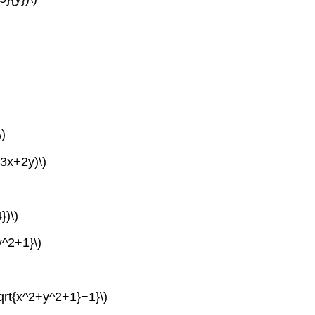
\)
+3x+2y)\)
})\)
y^2+1}\)
sqrt{x^2+y^2+1}−1}\)