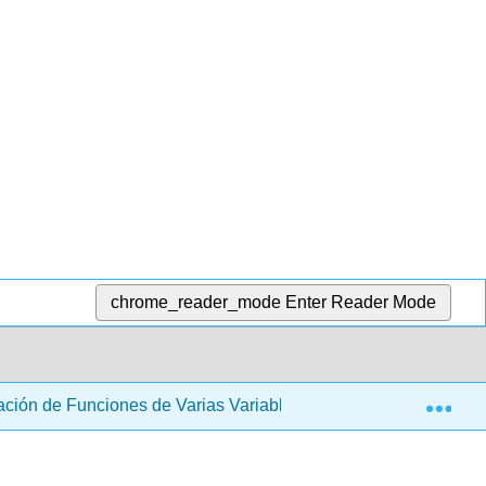
chrome_reader_mode
Enter Reader Mode
Exp
ación de Funciones de Varias Variables
14.2: Límites