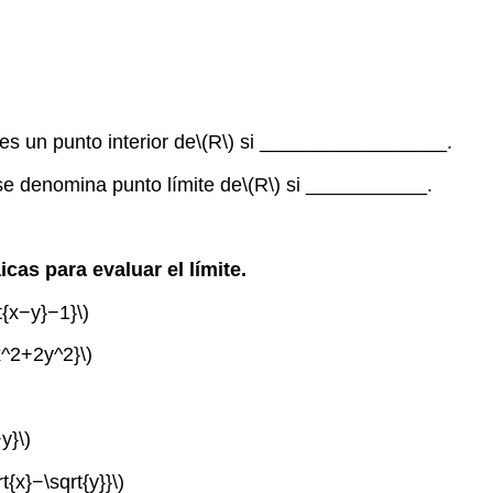
es un punto interior de
\(R\)
si _________________.
e denomina punto límite de
\(R\)
si ___________.
icas para evaluar el límite.
t{x−y}−1}\)
x^2+2y^2}\)
y}\)
t{x}−\sqrt{y}}\)