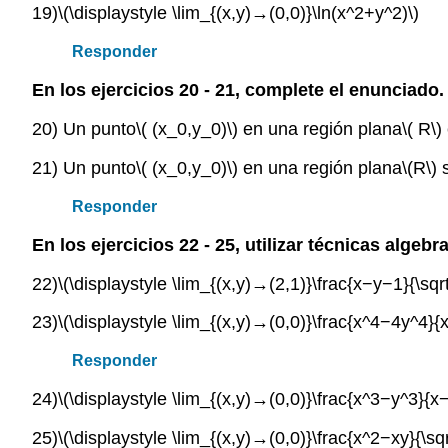
19)
\(\displaystyle \lim_{(x,y)→(0,0)}\ln(x^2+y^2)\)
Responder
En los ejercicios 20 - 21, complete el enunciado.
20) Un punto
\( (x_0,y_0)\)
en una región plana
\( R\)
21) Un punto
\( (x_0,y_0)\)
en una región plana
\(R\)
s
Responder
En los ejercicios 22 - 25, utilizar técnicas algebra
22)
\(\displaystyle \lim_{(x,y)→(2,1)}\frac{x−y−1}{\sqr
23)
\(\displaystyle \lim_{(x,y)→(0,0)}\frac{x^4−4y^4}{
Responder
24)
\(\displaystyle \lim_{(x,y)→(0,0)}\frac{x^3−y^3}{x−
25)
\(\displaystyle \lim_{(x,y)→(0,0)}\frac{x^2−xy}{\sqr