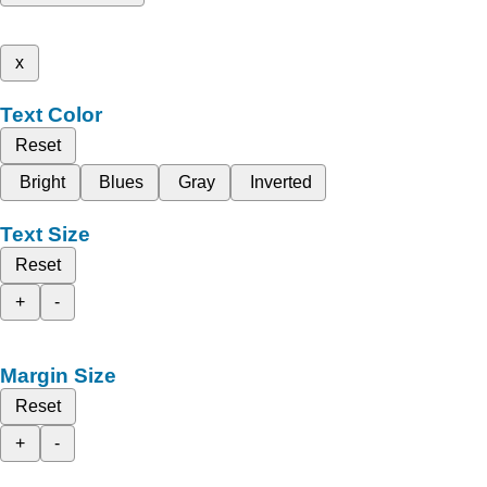
x
Text Color
Reset
Bright
Blues
Gray
Inverted
Text Size
Reset
+
-
Margin Size
Reset
+
-