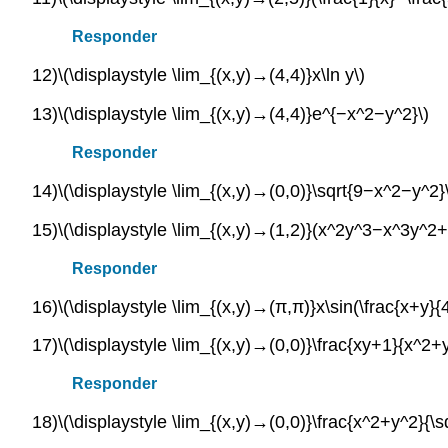
Responder
12)
\(\displaystyle \lim_{(x,y)→(4,4)}x\ln y\)
13)
\(\displaystyle \lim_{(x,y)→(4,4)}e^{−x^2−y^2}\)
Responder
14)
\(\displaystyle \lim_{(x,y)→(0,0)}\sqrt{9−x^2−y^2}
15)
\(\displaystyle \lim_{(x,y)→(1,2)}(x^2y^3−x^3y^2
Responder
16)
\(\displaystyle \lim_{(x,y)→(π,π)}x\sin(\frac{x+y}{4
17)
\(\displaystyle \lim_{(x,y)→(0,0)}\frac{xy+1}{x^2+
Responder
18)
\(\displaystyle \lim_{(x,y)→(0,0)}\frac{x^2+y^2}{\