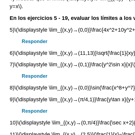
y=x\)
.
En los ejercicios 5 - 19, evaluar los límites a lo
5)
\(\displaystyle \lim_{(x,y)→(0,0)}\frac{4x^2+10y^
Responder
6)
\(\displaystyle \lim_{(x,y)→(11,13)}\sqrt{\frac{1}{xy}
7)
\(\displaystyle \lim_{(x,y)→(0,1)}\frac{y^2\sin x}{x}\
Responder
8)
\(\displaystyle \lim_{(x,y)→(0,0)}\sin(\frac{x^8+y^7
9)
\(\displaystyle \lim_{(x,y)→(π/4,1)}\frac{y\tan x}{y+
Responder
10)
\(\displaystyle \lim_{(x,y)→(0,π/4)}\frac{\sec x+2}
11)
\(\displaystyle \lim_{(x,y)→(2,5)}(\frac{1}{x}−\frac{