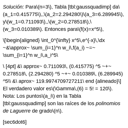
Solución:
Para
\(n=3\)
, Tabla [tbl:gaussquadimp] da
\
(a_1=0.415775\)
,,
\(a_2=2.294280\)
\(a_3=6.289945\)
,
y
\(w_1=0.711093\)
,,
\(w_2=0.278518\)
,
\
(w_3=0.010389\)
. Entonces para
\(f(x)=x^5\)
,
\[\begin{aligned} \int_0^{\infty} x^5\,e^{-x}\,\dx
~&\approx~ \sum_{i=1}^n w_i\,f(a_i) ~=~
\sum_{i=1}^n w_i\,a_i^5\
\ [4pt] &\ approx~ 0.711093\, (0.415775) ^5 ~+~
0.278518\, (2.294280) ^5 ~+~ 0.010389\, (6.289945)
^5\\ &\ aprox~ 119.9974709727211\ end {alineado}\]
El verdadero valor es
\(\Gamma\,(6) = 5! = 120\)
.
Nota: Los puntos
\(a_i\)
en la Tabla
[tbl:gaussquadimp] son las raíces de los
polinomios
de Laguerre
de grado
\(n\)
.
[sec6dot6]