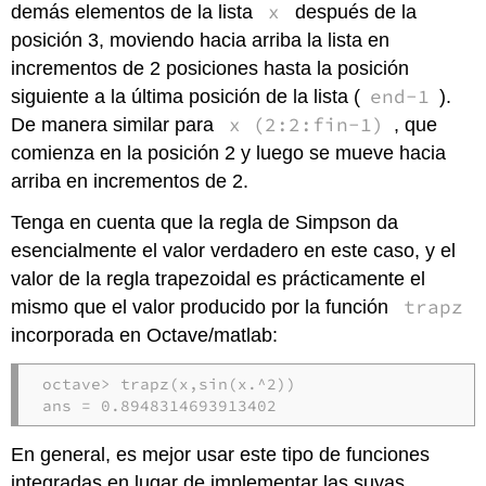
x
demás elementos de la lista
después de la
posición 3, moviendo hacia arriba la lista en
incrementos de 2 posiciones hasta la posición
end-1
siguiente a la última posición de la lista (
).
x (2:2:fin-1)
De manera similar para
, que
comienza en la posición 2 y luego se mueve hacia
arriba en incrementos de 2.
Tenga en cuenta que la regla de Simpson da
esencialmente el valor verdadero en este caso, y el
valor de la regla trapezoidal es prácticamente el
trapz
mismo que el valor producido por la función
incorporada en Octave/matlab:
octave> trapz(x,sin(x.^2))

ans = 0.8948314693913402
En general, es mejor usar este tipo de funciones
integradas en lugar de implementar las suyas