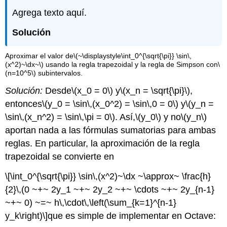
Agrega texto aquí.
Solución
Aproximar el valor de
\(~\displaystyle\int_0^{\sqrt{\pi}} \sin\,
(x^2)~\dx~\)
usando la regla trapezoidal y la regla de Simpson con
\
(n=10^5\)
subintervalos.
Solución:
Desde
\(x_0 = 0\)
y
\(x_n = \sqrt{\pi}\)
,
entonces
\(y_0 = \sin\,(x_0^2) = \sin\,0 = 0\)
y
\(y_n =
\sin\,(x_n^2) = \sin\,\pi = 0\)
. Así,
\(y_0\)
y no
\(y_n\)
aportan nada a las fórmulas sumatorias para ambas
reglas. En particular, la aproximación de la regla
trapezoidal se convierte en
\[\int_0^{\sqrt{\pi}} \sin\,(x^2)~\dx ~\approx~ \frac{h}
{2}\,(0 ~+~ 2y_1 ~+~ 2y_2 ~+~ \cdots ~+~ 2y_{n-1}
~+~ 0) ~=~ h\,\cdot\,\left(\sum_{k=1}^{n-1}
y_k\right)\]
que es simple de implementar en Octave: