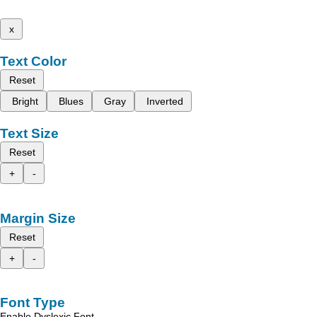
x
Text Color
Reset
Bright
Blues
Gray
Inverted
Text Size
Reset
+
-
Margin Size
Reset
+
-
Font Type
Enable Dyslexic Font