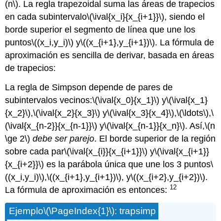
(n\)
. La regla trapezoidal suma las áreas de trapecios
en cada subintervalo
\(\ival{x_i}{x_{i+1}}\)
, siendo el
borde superior el segmento de línea que une los
puntos
\((x_i,y_i)\)
y
\((x_{i+1},y_{i+1})\)
. La fórmula de
aproximación es sencilla de derivar, basada en áreas
de trapecios:
La regla de Simpson depende de pares de
subintervalos vecinos:
\(\ival{x_0}{x_1}\)
y
\(\ival{x_1}
{x_2}\)
,
\(\ival{x_2}{x_3}\)
y
\(\ival{x_3}{x_4}\)
,
\(\ldots\)
,
\
(\ival{x_{n-2}}{x_{n-1}}\)
y
\(\ival{x_{n-1}}{x_n}\)
. Así,
\(n
\ge 2\)
debe ser parejo
. El borde superior de la región
sobre cada par
\(\ival{x_{i}}{x_{i+1}}\)
y
\(\ival{x_{i+1}}
{x_{i+2}}\)
es la parábola única que une los 3 puntos
\
((x_i,y_i)\)
,
\((x_{i+1},y_{i+1})\)
, y
\((x_{i+2},y_{i+2})\)
.
12
La fórmula de aproximación es entonces:
Ejemplo
\(\PageIndex{1}\)
: trapsimp