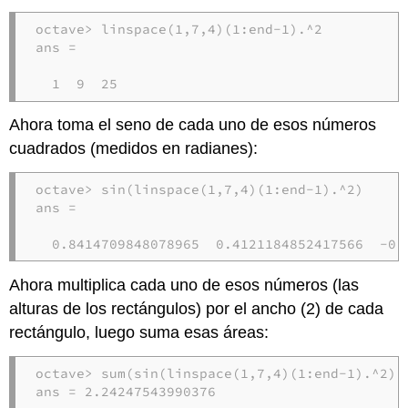
octave> linspace(1,7,4)(1:end-1).^2

ans =

  1  9  25
Ahora toma el seno de cada uno de esos números
cuadrados (medidos en radianes):
octave> sin(linspace(1,7,4)(1:end-1).^2)

ans =

  0.8414709848078965  0.4121184852417566  -0.
Ahora multiplica cada uno de esos números (las
alturas de los rectángulos) por el ancho (2) de cada
rectángulo, luego suma esas áreas:
octave> sum(sin(linspace(1,7,4)(1:end-1).^2)*2
ans = 2.24247543990376