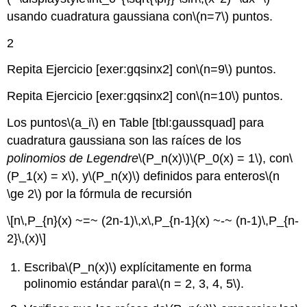
usando cuadratura gaussiana con
\(n=7\)
puntos.
2
Repita Ejercicio [exer:gqsinx2] con
\(n=9\)
puntos.
Repita Ejercicio [exer:gqsinx2] con
\(n=10\)
puntos.
Los puntos
\(a_i\)
en Table [tbl:gaussquad] para
cuadratura gaussiana son las raíces de los
polinomios de Legendre
\(P_n(x)\)
\(P_0(x) = 1\)
, con
\
(P_1(x) = x\)
, y
\(P_n(x)\)
definidos para enteros
\(n
\ge 2\)
por la fórmula de recursión
\[n\,P_{n}(x) ~=~ (2n-1)\,x\,P_{n-1}(x) ~-~ (n-1)\,P_{n-
2}\,(x)\]
Escriba
\(P_n(x)\)
explícitamente en forma
polinomio estándar para
\(n = 2, 3, 4, 5\)
.