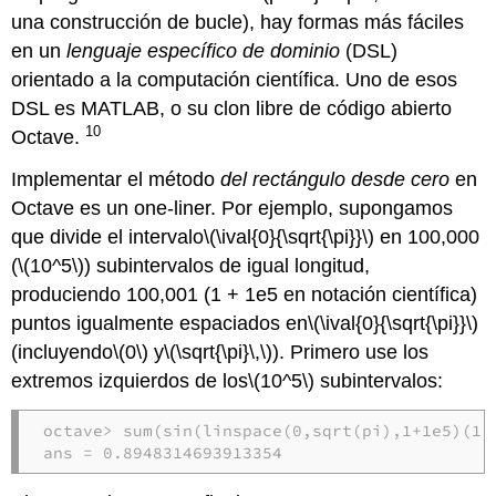
una construcción de bucle), hay formas más fáciles
en un
lenguaje específico de dominio
(DSL)
orientado a la computación científica. Uno de esos
DSL es MATLAB, o su clon libre de código abierto
10
Octave.
Implementar el método
del rectángulo desde cero
en
Octave es un one-liner. Por ejemplo, supongamos
que divide el intervalo
\(\ival{0}{\sqrt{\pi}}\)
en 100,000
(
\(10^5\)
) subintervalos de igual longitud,
produciendo 100,001 (1 + 1e5 en notación científica)
puntos igualmente espaciados en
\(\ival{0}{\sqrt{\pi}}\)
(incluyendo
\(0\)
y
\(\sqrt{\pi}\,\)
). Primero use los
extremos izquierdos de los
\(10^5\)
subintervalos:
octave> sum(sin(linspace(0,sqrt(pi),1+1e5)(1:e
ans = 0.8948314693913354