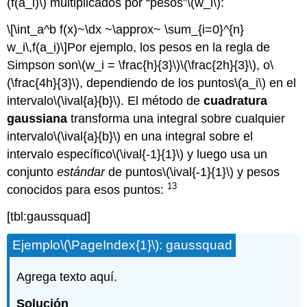
(f(a_i)\)
multiplicados por “pesos”
\(w_i\)
:
\[\int_a^b f(x)~\dx ~\approx~ \sum_{i=0}^{n}
w_i\,f(a_i)\]
Por ejemplo, los pesos en la regla de
Simpson son
\(w_i = \frac{h}{3}\)
\(\frac{2h}{3}\)
, o
\
(\frac{4h}{3}\)
, dependiendo de los puntos
\(a_i\)
en el
intervalo
\(\ival{a}{b}\)
. El método de
cuadratura
gaussiana
transforma una integral sobre cualquier
intervalo
\(\ival{a}{b}\)
en una integral sobre el
intervalo específico
\(\ival{-1}{1}\)
y luego usa un
conjunto
estándar
de puntos
\(\ival{-1}{1}\)
y pesos
13
conocidos para esos puntos:
[tbl:gaussquad]
Ejemplo
\(\PageIndex{1}\)
: gaussquad
Agrega texto aquí.
Solución