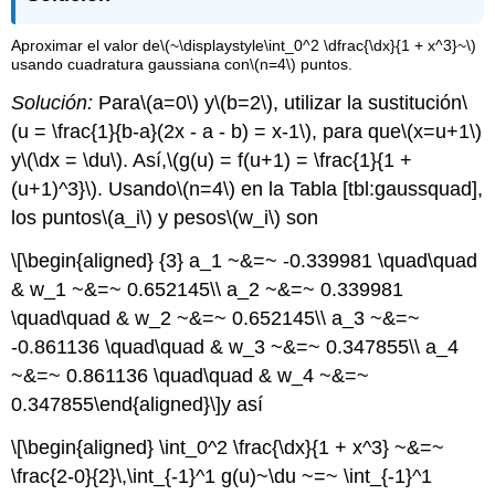
Aproximar el valor de
\(~\displaystyle\int_0^2 \dfrac{\dx}{1 + x^3}~\)
usando cuadratura gaussiana con
\(n=4\)
puntos.
Solución:
Para
\(a=0\)
y
\(b=2\)
, utilizar la sustitución
\
(u = \frac{1}{b-a}(2x - a - b) = x-1\)
, para que
\(x=u+1\)
y
\(\dx = \du\)
. Así,
\(g(u) = f(u+1) = \frac{1}{1 +
(u+1)^3}\)
. Usando
\(n=4\)
en la Tabla [tbl:gaussquad],
los puntos
\(a_i\)
y pesos
\(w_i\)
son
\[\begin{aligned} {3} a_1 ~&=~ -0.339981 \quad\quad
& w_1 ~&=~ 0.652145\\ a_2 ~&=~ 0.339981
\quad\quad & w_2 ~&=~ 0.652145\\ a_3 ~&=~
-0.861136 \quad\quad & w_3 ~&=~ 0.347855\\ a_4
~&=~ 0.861136 \quad\quad & w_4 ~&=~
0.347855\end{aligned}\]
y así
\[\begin{aligned} \int_0^2 \frac{\dx}{1 + x^3} ~&=~
\frac{2-0}{2}\,\int_{-1}^1 g(u)~\du ~=~ \int_{-1}^1