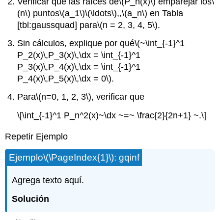
Verificar que las raíces de
\(P_n(x)\)
emparejar los
\
(n\)
puntos
\(a_1\)
\(\ldots\)
,,
\(a_n\)
en Tabla
[tbl:gaussquad] para
\(n = 2, 3, 4, 5\)
.
Sin cálculos, explique por qué
\(~\int_{-1}^1
P_2(x)\,P_3(x)\,\dx = \int_{-1}^1
P_3(x)\,P_4(x)\,\dx = \int_{-1}^1
P_4(x)\,P_5(x)\,\dx = 0\)
.
Para
\(n=0, 1, 2, 3\)
, verificar que
\[\int_{-1}^1 P_n^2(x)~\dx ~=~ \frac{2}{2n+1} ~.\]
Repetir Ejemplo
Ejemplo
\(\PageIndex{1}\)
: gqinf
Agrega texto aquí.
Solución