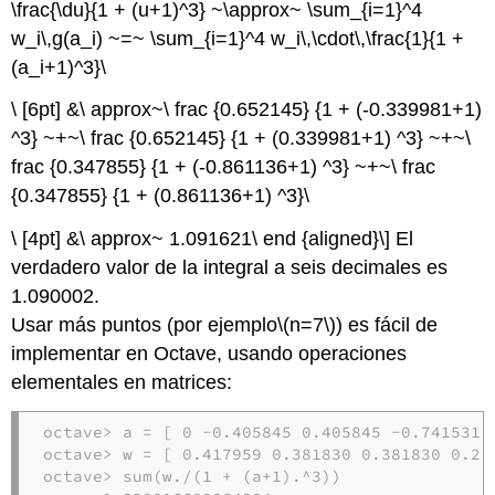
\frac{\du}{1 + (u+1)^3} ~\approx~ \sum_{i=1}^4
w_i\,g(a_i) ~=~ \sum_{i=1}^4 w_i\,\cdot\,\frac{1}{1 +
(a_i+1)^3}\
\ [6pt] &\ approx~\ frac {0.652145} {1 + (-0.339981+1)
^3} ~+~\ frac {0.652145} {1 + (0.339981+1) ^3} ~+~\
frac {0.347855} {1 + (-0.861136+1) ^3} ~+~\ frac
{0.347855} {1 + (0.861136+1) ^3}\
\ [4pt] &\ approx~ 1.091621\ end {aligned}\] El
verdadero valor de la integral a seis decimales es
1.090002.
Usar más puntos (por ejemplo
\(n=7\)
) es fácil de
implementar en Octave, usando operaciones
elementales en matrices:
octave> a = [ 0 -0.405845 0.405845 -0.741531 0
octave> w = [ 0.417959 0.381830 0.381830 0.279
octave> sum(w./(1 + (a+1).^3))
