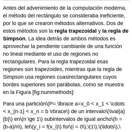
Antes del advenimiento de la computación moderna,
el método del rectángulo se consideraba ineficiente,
por lo que se crearon métodos alternativos. Dos de
estos métodos son la
regla trapezoidal
y
la regla de
Simpson
. La idea detrás de ambos métodos es
aprovechar la pendiente cambiante de una función
no lineal mediante el uso de regiones no
rectangulares. Para la regla trapezoidal esas
regiones son trapezoides, mientras que la regla de
Simpson usa regiones cuasirectangulares cuyos
bordes superiores son parábolas, como se muestra
en la Figura [fig:nummethods]:
Para una partición
\(P= \lbrace a=x_0 < x_1 < \cdots
< x_{n-1} < x_n = b \rbrace\)
de un intervalo
\(\ival{a}
{b}\)
en
\(n \ge 1\)
subintervalos de igual ancho
\(h =
(b-a)/n\)
, let
\(y_i = f(x_i)\)
for
\(i = 0\)
,
\(1\)
,
\(\ldots\)
,
\