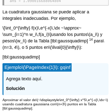
ans = 1.090016688064804
La cuadratura gaussiana se puede aplicar a
integrales inadecuadas. Por ejemplo,
\[\int_0^{\infty} f(x)\,e^{-x}\,\dx ~\approx~
\sum_{i=1}^n w_i\,f(a_i)\]
usando los puntos
\(a_i\)
y
14
pesos
\(w_i\)
de la Tabla [tbl:gaussquadimp]
para
\
(n=3, 4\)
, o 5 puntos en
\(\lival{0}{\infty}\)
:
[tbl:gaussquadimp]
Ejemplo
\(\PageIndex{1}\)
: gqinf
Agrega texto aquí.
Solución
Aproximar el valor de
\(~\displaystyle\int_0^{\infty} x^5\,e^{-x}\,\dx~\)
usando cuadratura gaussiana con
\(n=3\)
puntos en la Tabla
[tbl:gaussquadimp].