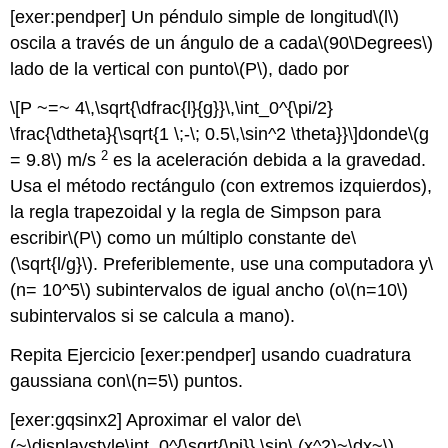
[exer:pendper] Un péndulo simple de longitud
\(l\)
oscila a través de un ángulo de a cada
\(90\Degrees\)
lado de la vertical con punto
\(P\)
, dado por
\[P ~=~ 4\,\sqrt{\dfrac{l}{g}}\,\int_0^{\pi/2}
\frac{\dtheta}{\sqrt{1 \;-\; 0.5\,\sin^2 \theta}}\]
donde
\(g
2
= 9.8\)
m/s
es la aceleración debida a la gravedad.
Usa el método rectángulo (con extremos izquierdos),
la regla trapezoidal y la regla de Simpson para
escribir
\(P\)
como un múltiplo constante de
\
(\sqrt{l/g}\)
. Preferiblemente, use una computadora y
\
(n= 10^5\)
subintervalos de igual ancho (o
\(n=10\)
subintervalos si se calcula a mano).
Repita Ejercicio [exer:pendper] usando cuadratura
gaussiana con
\(n=5\)
puntos.
[exer:gqsinx2] Aproximar el valor de
\
(~\displaystyle\int_0^{\sqrt{\pi}} \sin\,(x^2)~\dx~\)