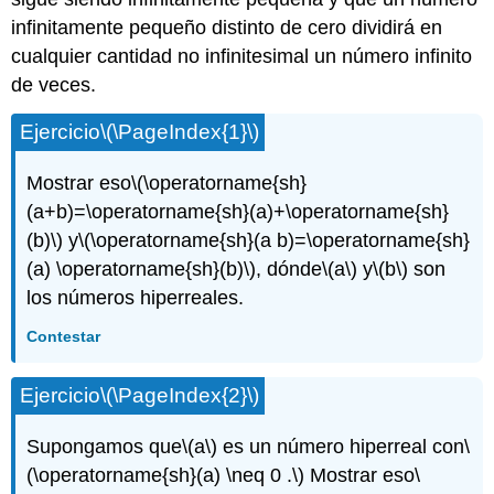
infinitamente pequeño distinto de cero dividirá en
cualquier cantidad no infinitesimal un número infinito
de veces.
Ejercicio
\(\PageIndex{1}\)
Mostrar eso
\(\operatorname{sh}
(a+b)=\operatorname{sh}(a)+\operatorname{sh}
(b)\)
y
\(\operatorname{sh}(a b)=\operatorname{sh}
(a) \operatorname{sh}(b)\)
, dónde
\(a\)
y
\(b\)
son
los números hiperreales.
Contestar
Ejercicio
\(\PageIndex{2}\)
Supongamos que
\(a\)
es un número hiperreal con
\
(\operatorname{sh}(a) \neq 0 .\)
Mostrar eso
\