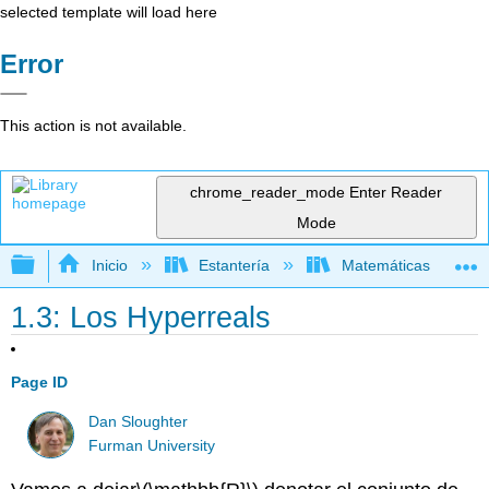
selected template will load here
Error
This action is not available.
chrome_reader_mode
Enter Reader
Mode
Expandir/contraer jerarquía global
Inicio
Estantería
Matemáticas
1.3: Los Hyperreals
Page ID
Dan Sloughter
Furman University