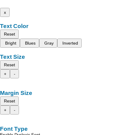
x
Text Color
Reset
Bright
Blues
Gray
Inverted
Text Size
Reset
+
-
Margin Size
Reset
+
-
Font Type
Enable Dyslexic Font