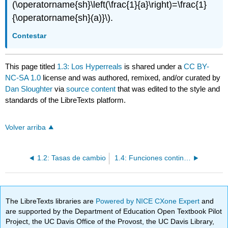
(\operatorname{sh}\left(\frac{1}{a}\right)=\frac{1}
{\operatorname{sh}(a)}\)
.
Contestar
This page titled
1.3: Los Hyperreals
is shared under a
CC BY-
NC-SA 1.0
license and was authored, remixed, and/or curated by
Dan Sloughter
via
source content
that was edited to the style and
standards of the LibreTexts platform.
Volver arriba
1.2: Tasas de cambio
1.4: Funciones continuas
The LibreTexts libraries are
Powered by NICE CXone Expert
and
are supported by the Department of Education Open Textbook Pilot
Project, the UC Davis Office of the Provost, the UC Davis Library,