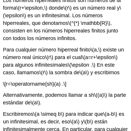
Los números hiperreales finitos son números de la
forma
\(r+\epsilon,\)
donde
\(r\)
es un número real y
\
(\epsilon\)
es un infinitesimal. Los números
hiperreales, que denotamos
\(^{*} \mathbb{R}\)
,
consisten en los números hiperreales finitos junto
con todos los números infinitos.
Para cualquier número hiperreal finito
\(a,\)
existe un
número real único
\(r\)
para el cual
\(a=r+\epsilon\)
para algunos infinitesimales
\(\epsilon .\)
En este
caso, llamamos
\(r\)
la sombra de
\(a\)
y escribimos
\[r=\operatorname{sh}(a) .\]
Alternativamente, podemos llamar a sh
\((a)\)
la parte
estándar de
\(a\)
.
Escribiremos
\(a \simeq b\)
para indicar que
\(a-b\)
es
un infinitesimal, es decir, eso
\(a\)
y
\(b\)
están
infinitesimalmente cerca. En particular, para cualquier