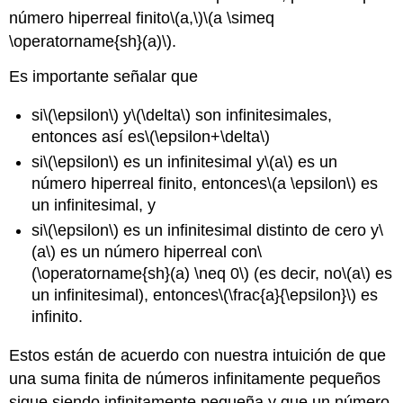
número hiperreal finito
\(a,\)
\(a \simeq
\operatorname{sh}(a)\)
.
Es importante señalar que
si
\(\epsilon\)
y
\(\delta\)
son infinitesimales,
entonces así es
\(\epsilon+\delta\)
si
\(\epsilon\)
es un infinitesimal y
\(a\)
es un
número hiperreal finito, entonces
\(a \epsilon\)
es
un infinitesimal, y
si
\(\epsilon\)
es un infinitesimal distinto de cero y
\
(a\)
es un número hiperreal con
\
(\operatorname{sh}(a) \neq 0\)
(es decir, no
\(a\)
es
un infinitesimal), entonces
\(\frac{a}{\epsilon}\)
es
infinito.
Estos están de acuerdo con nuestra intuición de que
una suma finita de números infinitamente pequeños
sigue siendo infinitamente pequeña y que un número