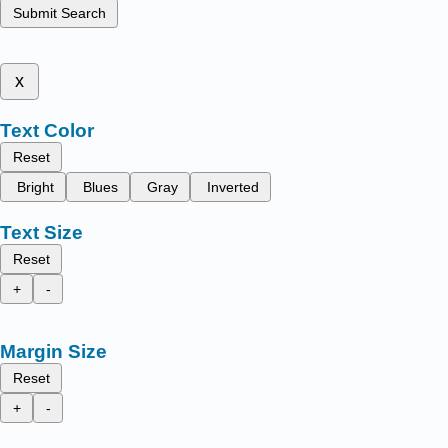
Submit Search
x
Text Color
Reset
Bright
Blues
Gray
Inverted
Text Size
Reset
+
-
Margin Size
Reset
+
-