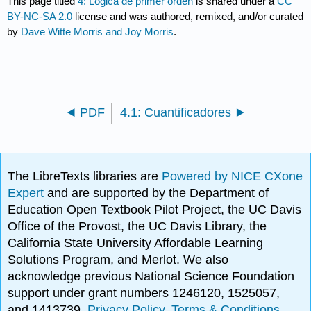
This page titled
4: Lógica de primer orden
is shared under a
CC
BY-NC-SA 2.0
license and was authored, remixed, and/or curated
by
Dave Witte Morris and Joy Morris
.
PDF
4.1: Cuantificadores
The LibreTexts libraries are
Powered by NICE CXone
Expert
and are supported by the Department of
Education Open Textbook Pilot Project, the UC Davis
Office of the Provost, the UC Davis Library, the
California State University Affordable Learning
Solutions Program, and Merlot. We also
acknowledge previous National Science Foundation
support under grant numbers 1246120, 1525057,
and 1413739.
Privacy Policy
.
Terms & Conditions
.