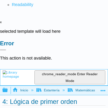
Readability
x
selected template will load here
Error
This action is not available.
chrome_reader_mode
Enter Reader
Mode
Expandir/contraer jerarquía global
Inicio
Estantería
Matemáticas
4: Lógica de primer orden