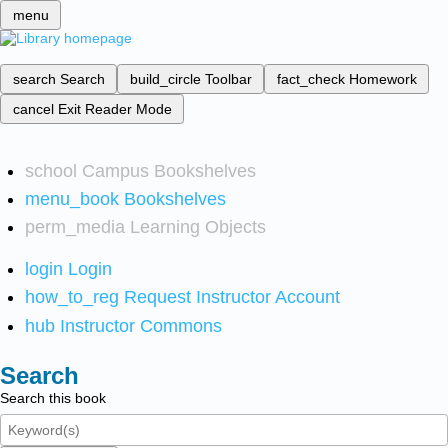
menu
search
Search
build_circle
Toolbar
fact_check
Homework
cancel
Exit Reader Mode
school
Campus Bookshelves
menu_book
Bookshelves
perm_media
Learning Objects
login
Login
how_to_reg
Request Instructor Account
hub
Instructor Commons
Search
Search this book