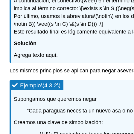
A continuación,
el conectivo
\(\vee\)
en el término i
implica al término correcto:
\[\exists s \in S,((\neg(
Por último, usamos la abreviatura
\(\notin\)
en los d
\notin B)) \vee((s \in C) \&(s \in D))) .\]
Este resultado final es lógicamente equivalente a la
Solución
Agrega texto aquí.
Los mismos principios se aplican para negar asever
Ejemplo
\(4.3.2\)
.
Supongamos que queremos negar
“Cada paraguas necesita un nuevo asa o no 
Creamos una clave de simbolización:
\(U\)
: El conjunto de todos los paraguas