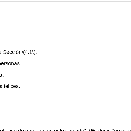
a Sección
\(4.1\)
:
 personas.
a.
 felices.
l caso de que alguien esté enojado”. (Es decir, “no es 