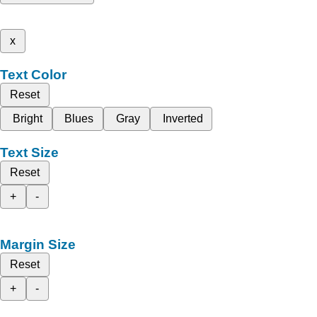
x
Text Color
Reset
Bright
Blues
Gray
Inverted
Text Size
Reset
+
-
Margin Size
Reset
+
-