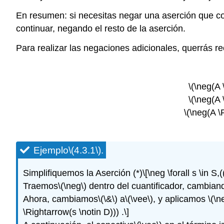
En resumen: si necesitas negar una aserción que com
continuar, negando el resto de la aserción.
Para realizar las negaciones adicionales, querrás rec
\(\neg(A \
\(\neg(A \
\(\neg(A \R
Ejemplo
\(4.3.1\)
.
Simplifiquemos la Aserción (*)
\[\neg \forall s \in S,
Traemos
\(\neg\)
dentro del cuantificador, cambian
Ahora, cambiamos
\(\&\)
a
\(\vee\)
, y aplicamos
\(\n
\Rightarrow(s \notin D))) .\]