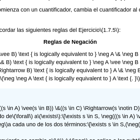
ienza con un cuantificador, cambia el cuantificador al 
ordar las siguientes reglas del Ejercicio
\(1.7.5\)
:
Reglas de Negación
vee B) \text { is logically equivalent to } \neg A \& \neg B \
& B) \text { is logically equivalent to } \neg A \vee \neg B \
ightarrow B) \text { is logically equivalent to } A \& \neg B 
\(\neg \neg A \text { is logically equivalent to } A \text {. }\)
(((s \in A) \vee(s \in B)) \&((s \in C) \Rightarrow(s \notin D))
do de
\(\forall\)
a
\(\exists\)
:
\[\exists s \in S, \neg(((s \in A) 
eg\)
a cada uno de los dos términos:
\[\exists s \in S,(\neg