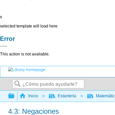
x
selected template will load here
Error
This action is not available.
Buscar
Expandir/contraer jerarquía global
Inicio
Estantería
Matemáti
4.3: Negaciones