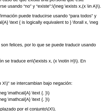
rse usando “no” y “existe”:
\(\neg \exists x,(x \in A)\)
.
firmación puede traducirse usando “para todos” y
{A} \text { is logically equivalent to } \forall x, \neg
 son felices, por lo que se puede traducir usando
ón se traduce en
\(\exists x, (x \notin H)\)
. En
n X\)
” se intercambian bajo negación:
\neg \mathcal{A} \text {. }\)
\neg \mathcal{A} \text {. }\)
lazado por el conjunto
\(X\)
.