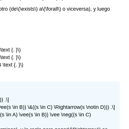
otro (de
\(\exists\)
a
\(\forall\)
o viceversa), y luego
text {. }\)
text {. }\)
\text {. }\)
) .\]
\vee(s \in B)) \&((s \in C) \Rightarrow(s \notin D))) .\]
((s \in A) \vee(s \in B)) \vee \neg((s \in C)