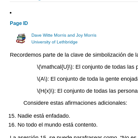
Page ID
Dave Witte Morris and Joy Morris
University of Lethbridge
Recordemos parte de la clave de simbolización de l
\(\mathcal{U}\)
: El conjunto de todas las
\(A\)
: El conjunto de toda la gente enojad
\(H(x)\)
: El conjunto de todas las personas
Considere estas afirmaciones adicionales:
Nadie está enfadado.
No todo el mundo está contento.
La aserción 15. se puede parafrasear como, “No es e