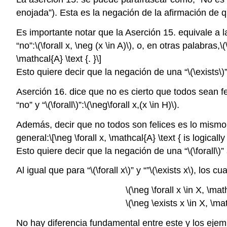
enojada”). Esta es la negación de la afirmación de 
Es importante notar que la Aserción 15. equivale a 
“no”:
\(\forall x, \neg (x \in A)\)
, o, en otras palabras,
\(
\mathcal{A} \text {. }\]
Esto quiere decir que la negación de una “
\(\exists\)
Aserción 16. dice que no es cierto que todos sean fe
“no” y “
\(\forall\)
”:
\(\neg\forall x,(x \in H)\)
.
Además, decir que no todos son felices es lo mismo 
general:
\[\neg \forall x, \mathcal{A} \text { is logicall
Esto quiere decir que la negación de una “
\(\forall\)
”
Al igual que para “
\(\forall x\)
” y “
”
\(\exists x\)
, los cu
\(\neg \forall x \in X, \mat
\(\neg \exists x \in X, \mat
No hay diferencia fundamental entre este y los eje