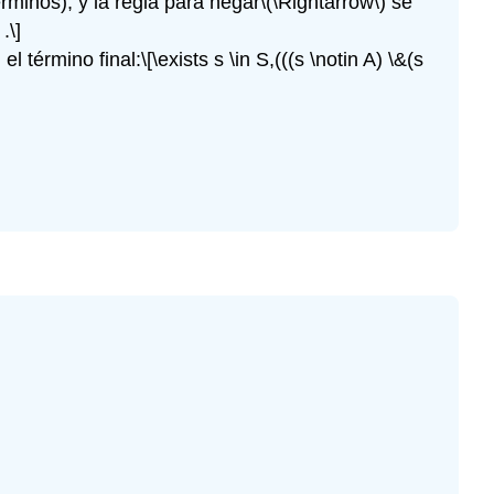
rminos), y la regla para negar
\(\Rightarrow\)
se
.\]
el término final:
\[\exists s \in S,(((s \notin A) \&(s