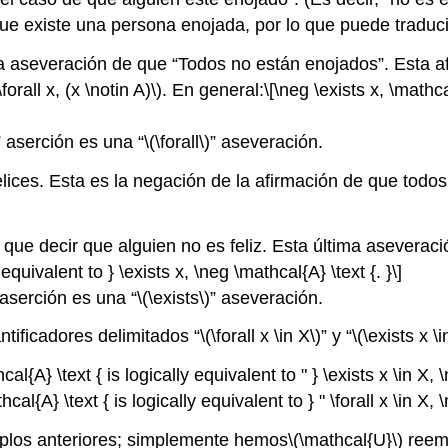
que existe una persona enojada, por lo que puede traduci
la aseveración de que “Todos no están enojados”. Esta a
\forall x, (x \notin A)\)
. En general:
\[\neg \exists x, \mathcal
” aserción es una “
\(\forall\)
” aseveración.
lices. Esta es la negación de la afirmación de que todos
que decir que alguien no es feliz. Esta última aseveraci
y equivalent to } \exists x, \neg \mathcal{A} \text {. }\]
 aserción es una “
\(\exists\)
” aseveración.
antificadores delimitados “
\(\forall x \in X\)
” y “
\(\exists x \i
hcal{A} \text { is logically equivalent to " } \exists x \in X, 
hcal{A} \text { is logically equivalent to } " \forall x \in X, 
mplos anteriores; simplemente hemos
\(\mathcal{U}\)
reemp