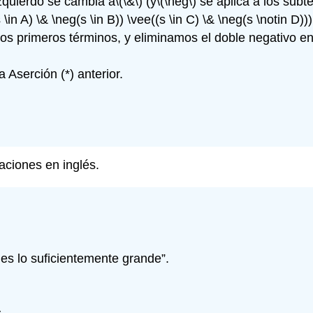
zquierdo se cambia a
\(\&\)
(y
\(\neg\)
se aplica a los subté
s \in A) \& \neg(s \in B)) \vee((s \in C) \& \neg(s \notin D))) 
os primeros términos, y eliminamos el doble negativo en 
 Aserción (*) anterior.
aciones en inglés.
es lo suficientemente grande”.
.