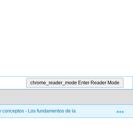
chrome_reader_mode
Enter Reader Mode
Exp
 conceptos - Los fundamentos de la matemática abstracta (Morr