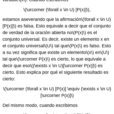
\(\urcorner (\forall x \in U) [P(x)]\)
,
estamos aseverando que la afirmación
\(\forall x \in U)
[P(x)]\)
es falsa. Esto equivale a decir que el conjunto
de verdad de la oración abierta no
\(P(x)\)
es el
conjunto universal. Es decir, existe un elemento x en
el conjunto universal
\(U\)
tal que
\(P(x)\)
es falso. Esto
a su vez significa que existe un elemento
\(x\)
en
\(U\)
tal que
\(\urcorner P(x)\)
es cierto, lo que equivale a
decir que eso
\((\exists x \in U)[\urcorner P(x)]\)
es
cierto. Esto explica por qué el siguiente resultado es
cierto:
\(\urcorner (\forall x \in U) [P(x)] \equiv (\exists x \in U)
[\urcorner P(x)]\)
Del mismo modo, cuando escribimos