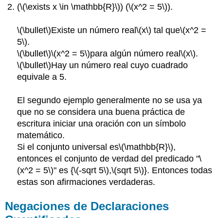
(
\(\exists x \in \mathbb{R}\)
) (
\(x^2 = 5\)
).
\(\bullet\)
Existe un número real
\(x\)
tal que
\(x^2 =
5\)
.
\(\bullet\)
\(x^2 = 5\)
para algún número real
\(x\)
.
\(\bullet\)
Hay un número real cuyo cuadrado
equivale a 5.
El segundo ejemplo generalmente no se usa ya
que no se considera una buena práctica de
escritura iniciar una oración con un símbolo
matemático.
Si el conjunto universal es
\(\mathbb{R}\)
,
entonces el conjunto de verdad del predicado "
\
(x^2 = 5\)
" es {
\(-sqrt 5\)
,
\(sqrt 5\)
}. Entonces todas
estas son afirmaciones verdaderas.
Negaciones de Declaraciones