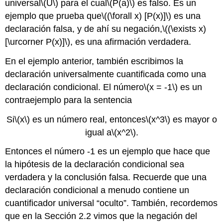
universal
\(U\)
para el cual
\(P(a)\)
es falso. Es un
ejemplo que prueba que
\((\forall x) [P(x)]\)
es una
declaración falsa, y de ahí su negación,
\((\exists x)
[\urcorner P(x)]\)
, es una afirmación verdadera.
En el ejemplo anterior, también escribimos la
declaración universalmente cuantificada como una
declaración condicional. El número
\(x = -1\)
es un
contraejemplo para la sentencia
Si
\(x\)
es un número real, entonces
\(x^3\)
es mayor o
igual a
\(x^2\)
.
Entonces el número -1 es un ejemplo que hace que
la hipótesis de la declaración condicional sea
verdadera y la conclusión falsa. Recuerde que una
declaración condicional a menudo contiene un
cuantificador universal “oculto”. También, recordemos
que en la Sección 2.2 vimos que la negación del