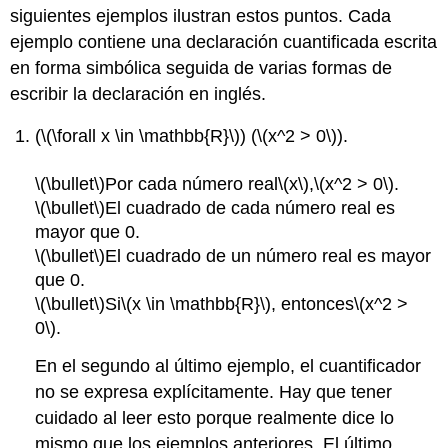
siguientes ejemplos ilustran estos puntos. Cada
ejemplo contiene una declaración cuantificada escrita
en forma simbólica seguida de varias formas de
escribir la declaración en inglés.
(
\(\forall x \in \mathbb{R}\)
) (
\(x^2 > 0\)
).
\(\bullet\)
Por cada número real
\(x\)
,
\(x^2 > 0\)
.
\(\bullet\)
El cuadrado de cada número real es
mayor que 0.
\(\bullet\)
El cuadrado de un número real es mayor
que 0.
\(\bullet\)
Si
\(x \in \mathbb{R}\)
, entonces
\(x^2 >
0\)
.
En el segundo al último ejemplo, el cuantificador
no se expresa explícitamente. Hay que tener
cuidado al leer esto porque realmente dice lo
mismo que los ejemplos anteriores. El último