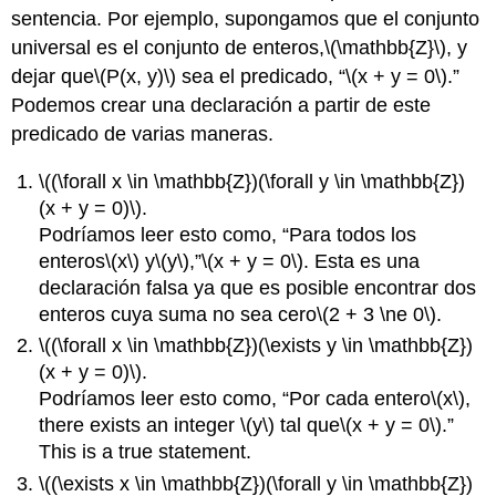
sentencia. Por ejemplo, supongamos que el conjunto
universal es el conjunto de enteros,
\(\mathbb{Z}\)
, y
dejar que
\(P(x, y)\)
sea el predicado, “
\(x + y = 0\)
.”
Podemos crear una declaración a partir de este
predicado de varias maneras.
\((\forall x \in \mathbb{Z})(\forall y \in \mathbb{Z})
(x + y = 0)\)
.
Podríamos leer esto como, “Para todos los
enteros
\(x\)
y
\(y\)
,”
\(x + y = 0\)
. Esta es una
declaración falsa ya que es posible encontrar dos
enteros cuya suma no sea cero
\(2 + 3 \ne 0\)
.
\((\forall x \in \mathbb{Z})(\exists y \in \mathbb{Z})
(x + y = 0)\)
.
Podríamos leer esto como, “Por cada entero
\(x\)
,
there exists an integer
\(y\)
tal que
\(x + y = 0\)
.”
This is a true statement.
\((\exists x \in \mathbb{Z})(\forall y \in \mathbb{Z})