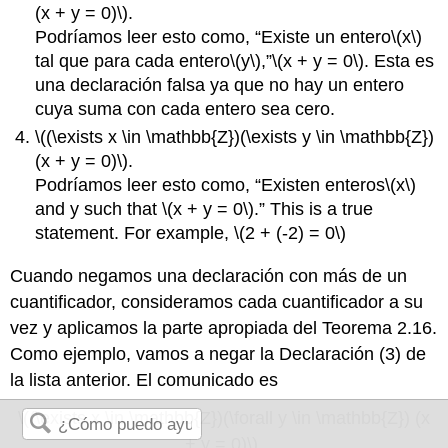
(x + y = 0)\)
.
Podríamos leer esto como, “Existe un entero
\(x\)
tal que para cada entero
\(y\)
,”
\(x + y = 0\)
. Esta es
una declaración falsa ya que no hay un entero
cuya suma con cada entero sea cero.
\((\exists x \in \mathbb{Z})(\exists y \in \mathbb{Z})
(x + y = 0)\)
.
Podríamos leer esto como, “Existen enteros
\(x\)
and y such that
\(x + y = 0\)
.” This is a true
statement. For example,
\(2 + (-2) = 0\)
Cuando negamos una declaración con más de un
cuantificador, consideramos cada cuantificador a su
vez y aplicamos la parte apropiada del Teorema 2.16.
Como ejemplo, vamos a negar la Declaración (3) de
la lista anterior. El comunicado es
\((\exists x \in \mathbb{Z})(\forall y \in \mathbb{Z}) (x
+ y = 0)\)
.