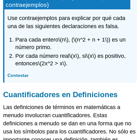
contraejemplos)
Use contraejemplos para explicar por qué cada
una de las siguientes declaraciones es falsa.
Para cada entero
\(n\)
, (
\(n^2 + n + 1\)
) es un
número primo.
Por cada número real
\(x\)
, si
\(x\)
es positivo,
entonces
\(2x^2 > x\)
.
Contestar
Cuantificadores en Definiciones
Las definiciones de términos en matemáticas a
menudo involucran cuantificadores. Estas
definiciones a menudo se dan en una forma que no
usa los símbolos para los cuantificadores. No sólo es
importante conocer una definición, también es