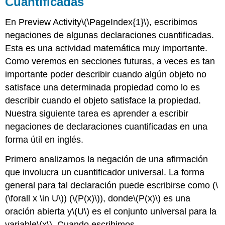
Cuantificadas
En Preview Activity
\(\PageIndex{1}\)
, escribimos
negaciones de algunas declaraciones cuantificadas.
Esta es una actividad matemática muy importante.
Como veremos en secciones futuras, a veces es tan
importante poder describir cuando algún objeto no
satisface una determinada propiedad como lo es
describir cuando el objeto satisface la propiedad.
Nuestra siguiente tarea es aprender a escribir
negaciones de declaraciones cuantificadas en una
forma útil en inglés.
Primero analizamos la negación de una afirmación
que involucra un cuantificador universal. La forma
general para tal declaración puede escribirse como (
\
(\forall x \in U\)
) (
\(P(x)\)
), donde
\(P(x)\)
es una
oración abierta y
\(U\)
es el conjunto universal para la
variable
\(x\)
. Cuando escribimos