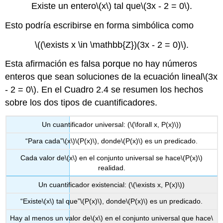
Existe un entero
\(x\)
tal que
\(3x - 2 = 0\)
.
Esto podría escribirse en forma simbólica como
\((\exists x \in \mathbb{Z})(3x - 2 = 0)\)
.
Esta afirmación es falsa porque no hay números
enteros que sean soluciones de la ecuación lineal
\(3x
- 2 = 0\)
. En el Cuadro 2.4 se resumen los hechos
sobre los dos tipos de cuantificadores.
Un cuantificador universal: (
\(\forall x, P(x)\)
)
“Para cada”
\(x\)
\(P(x)\)
, donde
\(P(x)\)
es un predicado.
Cada valor de
\(x\)
en el conjunto universal se hace
\(P(x)\)
realidad.
Un cuantificador existencial: (
\(\exists x, P(x)\)
)
“Existe
\(x\)
tal que”
\(P(x)\)
, donde
\(P(x)\)
es un predicado.
Hay al menos un valor de
\(x\)
en el conjunto universal que hace
\