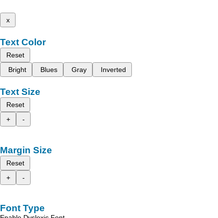
x
Text Color
Reset
Bright
Blues
Gray
Inverted
Text Size
Reset
+
-
Margin Size
Reset
+
-
Font Type
Enable Dyslexic Font