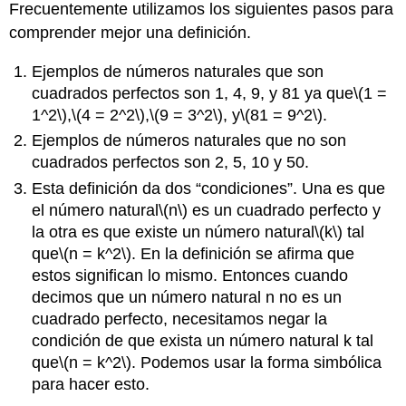
Frecuentemente utilizamos los siguientes pasos para
comprender mejor una definición.
Ejemplos de números naturales que son
cuadrados perfectos son 1, 4, 9, y 81 ya que
\(1 =
1^2\)
,
\(4 = 2^2\)
,
\(9 = 3^2\)
, y
\(81 = 9^2\)
.
Ejemplos de números naturales que no son
cuadrados perfectos son 2, 5, 10 y 50.
Esta definición da dos “condiciones”. Una es que
el número natural
\(n\)
es un cuadrado perfecto y
la otra es que existe un número natural
\(k\)
tal
que
\(n = k^2\)
. En la definición se afirma que
estos significan lo mismo. Entonces cuando
decimos que un número natural n no es un
cuadrado perfecto, necesitamos negar la
condición de que exista un número natural k tal
que
\(n = k^2\)
. Podemos usar la forma simbólica
para hacer esto.