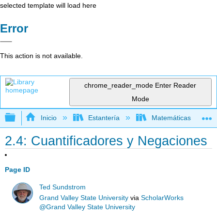
selected template will load here
Error
This action is not available.
chrome_reader_mode
Enter Reader
Mode
Expandir/contraer jerarquía global
Inicio
Estantería
Matemáticas
2.4: Cuantificadores y Negaciones
Page ID
Ted Sundstrom
Grand Valley State University
via
ScholarWorks
@Grand Valley State University