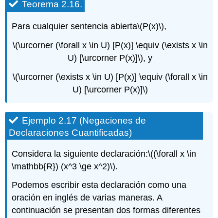
Teorema 2.16.
Para cualquier sentencia abierta
\(P(x)\)
,
\(\urcorner (\forall x \in U) [P(x)] \equiv (\exists x \in
U) [\urcorner P(x)]\)
, y
\(\urcorner (\exists x \in U) [P(x)] \equiv (\forall x \in
U) [\urcorner P(x)]\)
Ejemplo 2.17 (Negaciones de
Declaraciones Cuantificadas)
Considera la siguiente declaración:
\((\forall x \in
\mathbb{R}) (x^3 \ge x^2)\)
.
Podemos escribir esta declaración como una
oración en inglés de varias maneras. A
continuación se presentan dos formas diferentes