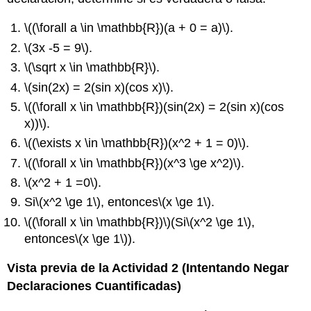
\((\forall a \in \mathbb{R})(a + 0 = a)\)
.
\(3x -5 = 9\)
.
\(\sqrt x \in \mathbb{R}\)
.
\(sin(2x) = 2(sin x)(cos x)\)
.
\((\forall x \in \mathbb{R})(sin(2x) = 2(sin x)(cos
x))\)
.
\((\exists x \in \mathbb{R})(x^2 + 1 = 0)\)
.
\((\forall x \in \mathbb{R})(x^3 \ge x^2)\)
.
\(x^2 + 1 =0\)
.
Si
\(x^2 \ge 1\)
, entonces
\(x \ge 1\)
.
\((\forall x \in \mathbb{R})\)
(Si
\(x^2 \ge 1\)
,
entonces
\(x \ge 1\)
).
Vista previa de la Actividad 2 (Intentando Negar
Declaraciones Cuantificadas)