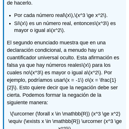
de hacerlo.
Por cada número real
\(x\)
,
\(x^3 \ge x^2\)
.
Si
\(x\)
es un número real, entonces
\(x^3\)
es
mayor o igual a
\(x^2\)
.
El segundo enunciado muestra que en una
declaración condicional, a menudo hay un
cuantificador universal oculto. Esta afirmación es
falsa ya que hay números reales
\(x\)
para los
cuales no
\(x^3\)
es mayor o igual a
\(x^2\)
. Por
ejemplo, podríamos usar
\(x = -1\)
o
\(x = \frac{1}
{2}\)
. Esto quiere decir que la negación debe ser
cierta. Podemos formar la negación de la
siguiente manera:
\(\urcorner (\forall x \in \mathbb{R}) (x^3 \ge x^2)
\equiv (\exists x \in \mathbb{R}) \urcorner (x^3 \ge
x^2)\)
.