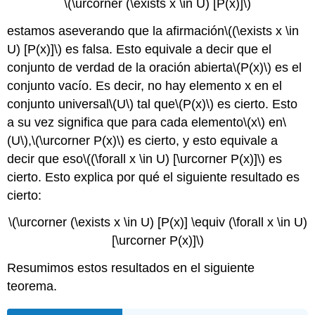
\(\urcorner (\exists x \in U) [P(x)]\)
estamos aseverando que la afirmación
\((\exists x \in
U) [P(x)]\)
es falsa. Esto equivale a decir que el
conjunto de verdad de la oración abierta
\(P(x)\)
es el
conjunto vacío. Es decir, no hay elemento x en el
conjunto universal
\(U\)
tal que
\(P(x)\)
es cierto. Esto
a su vez significa que para cada elemento
\(x\)
en
\
(U\)
,
\(\urcorner P(x)\)
es cierto, y esto equivale a
decir que eso
\((\forall x \in U) [\urcorner P(x)]\)
es
cierto. Esto explica por qué el siguiente resultado es
cierto:
\(\urcorner (\exists x \in U) [P(x)] \equiv (\forall x \in U)
[\urcorner P(x)]\)
Resumimos estos resultados en el siguiente
teorema.