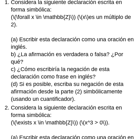
Considera la siguiente declaración escrita en
forma simbólica:
(
\(\forall x \in \mathbb{Z}\)
) (
\(x\)
es un múltiplo de
2).
(a) Escribir esta declaración como una oración en
inglés.
b) ¿La afirmación es verdadera o falsa? ¿Por
qué?
c) ¿Cómo escribiría la negación de esta
declaración como frase en inglés?
(d) Si es posible, escriba su negación de esta
afirmación desde la parte (2) simbólicamente
(usando un cuantificador).
Considera la siguiente declaración escrita en
forma simbólica:
(
\(\exists x \in \mathbb{Z}\)
) (
\(x^3 > 0\)
).
(a) Escribir esta declaración como una oración en