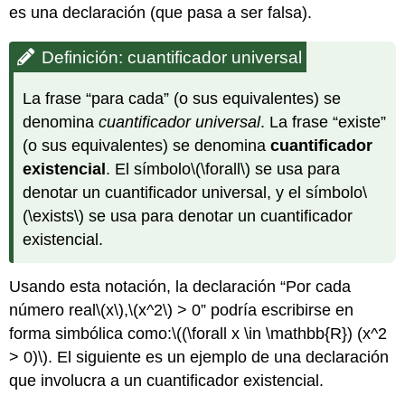
es una declaración (que pasa a ser falsa).
Definición: cuantificador universal
La frase “para cada” (o sus equivalentes) se
denomina
cuantificador universal
. La frase “existe”
(o sus equivalentes) se denomina
cuantificador
existencial
. El símbolo
\(\forall\)
se usa para
denotar un cuantificador universal, y el símbolo
\
(\exists\)
se usa para denotar un cuantificador
existencial.
Usando esta notación, la declaración “Por cada
número real
\(x\)
,
\(x^2\)
> 0” podría escribirse en
forma simbólica como:
\((\forall x \in \mathbb{R}) (x^2
> 0)\)
. El siguiente es un ejemplo de una declaración
que involucra a un cuantificador existencial.