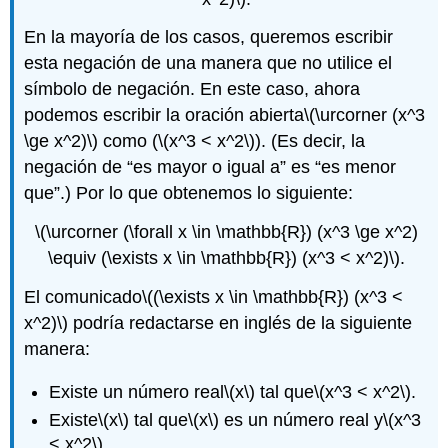
En la mayoría de los casos, queremos escribir
esta negación de una manera que no utilice el
símbolo de negación. En este caso, ahora
podemos escribir la oración abierta
\(\urcorner (x^3
\ge x^2)\)
como (
\(x^3 < x^2\)
). (Es decir, la
negación de “es mayor o igual a” es “es menor
que”.) Por lo que obtenemos lo siguiente:
\(\urcorner (\forall x \in \mathbb{R}) (x^3 \ge x^2)
\equiv (\exists x \in \mathbb{R}) (x^3 < x^2)\)
.
El comunicado
\((\exists x \in \mathbb{R}) (x^3 <
x^2)\)
podría redactarse en inglés de la siguiente
manera:
Existe un número real
\(x\)
tal que
\(x^3 < x^2\)
.
Existe
\(x\)
tal que
\(x\)
es un número real y
\(x^3
< x^2\)
.