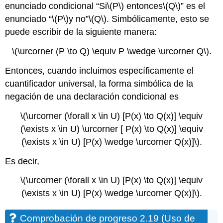
enunciado condicional “Si
\(P\)
entonces
\(Q\)
” es el
enunciado “
\(P\)
y no”
\(Q\)
. Simbólicamente, esto se
puede escribir de la siguiente manera:
\(\urcorner (P \to Q) \equiv P \wedge \urcorner Q\)
.
Entonces, cuando incluimos específicamente el
cuantificador universal, la forma simbólica de la
negación de una declaración condicional es
\(\urcorner (\forall x \in U) [P(x) \to Q(x)] \equiv
(\exists x \in U) \urcorner [ P(x) \to Q(x)] \equiv
(\exists x \in U) [P(x) \wedge \urcorner Q(x)]\)
.
Es decir,
\(\urcorner (\forall x \in U) [P(x) \to Q(x)] \equiv
(\exists x \in U) [P(x) \wedge \urcorner Q(x)]\)
.
Comprobación de progreso 2.19 (Uso de