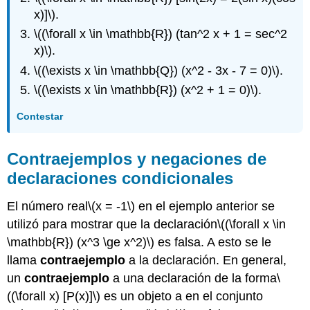
x)]\)
.
\((\forall x \in \mathbb{R}) (tan^2 x + 1 = sec^2
x)\)
.
\((\exists x \in \mathbb{Q}) (x^2 - 3x - 7 = 0)\)
.
\((\exists x \in \mathbb{R}) (x^2 + 1 = 0)\)
.
Contestar
Contraejemplos y negaciones de
declaraciones condicionales
El número real
\(x = -1\)
en el ejemplo anterior se
utilizó para mostrar que la declaración
\((\forall x \in
\mathbb{R}) (x^3 \ge x^2)\)
es falsa. A esto se le
llama
contraejemplo
a la declaración. En general,
un
contraejemplo
a una declaración de la forma
\
((\forall x) [P(x)]\)
es un objeto a en el conjunto