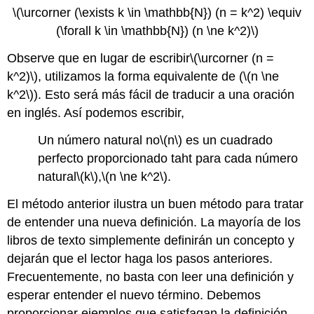
\(\urcorner (\exists k \in \mathbb{N}) (n = k^2) \equiv
(\forall k \in \mathbb{N}) (n \ne k^2)\)
Observe que en lugar de escribir
\(\urcorner (n =
k^2)\)
, utilizamos la forma equivalente de (
\(n \ne
k^2\)
). Esto será más fácil de traducir a una oración
en inglés. Así podemos escribir,
Un número natural no
\(n\)
es un cuadrado
perfecto proporcionado taht para cada número
natural
\(k\)
,
\(n \ne k^2\)
.
El método anterior ilustra un buen método para tratar
de entender una nueva definición. La mayoría de los
libros de texto simplemente definirán un concepto y
dejarán que el lector haga los pasos anteriores.
Frecuentemente, no basta con leer una definición y
esperar entender el nuevo término. Debemos
proporcionar ejemplos que satisfagan la definición,