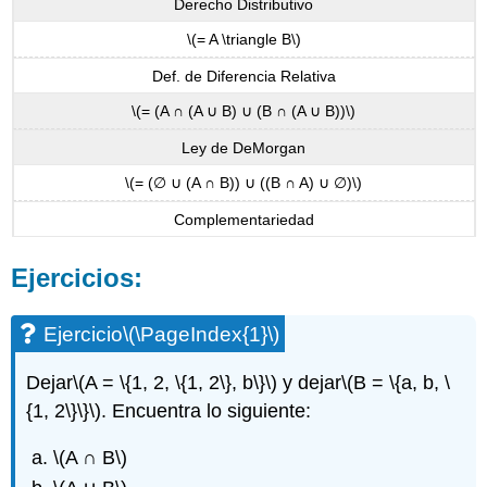
Derecho Distributivo
\(= A \triangle B\)
Def. de Diferencia Relativa
\(= (A ∩ (A ∪ B) ∪ (B ∩ (A ∪ B))\)
Ley de DeMorgan
\(= (∅ ∪ (A ∩ B)) ∪ ((B ∩ A) ∪ ∅)\)
Complementariedad
Ejercicios:
Ejercicio
\(\PageIndex{1}\)
Dejar
\(A = \{1, 2, \{1, 2\}, b\}\)
y dejar
\(B = \{a, b, \
{1, 2\}\}\)
. Encuentra lo siguiente:
\(A ∩ B\)