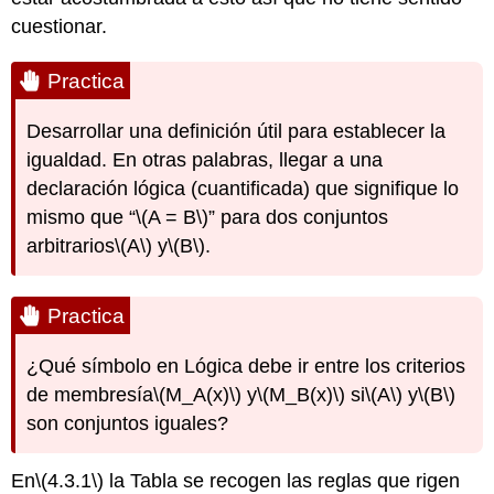
cuestionar.
Practica
Desarrollar una definición útil para establecer la
igualdad. En otras palabras, llegar a una
declaración lógica (cuantificada) que signifique lo
mismo que “
\(A = B\)
” para dos conjuntos
arbitrarios
\(A\)
y
\(B\)
.
Practica
¿Qué símbolo en Lógica debe ir entre los criterios
de membresía
\(M_A(x)\)
y
\(M_B(x)\)
si
\(A\)
y
\(B\)
son conjuntos iguales?
En
\(4.3.1\)
la Tabla se recogen las reglas que rigen