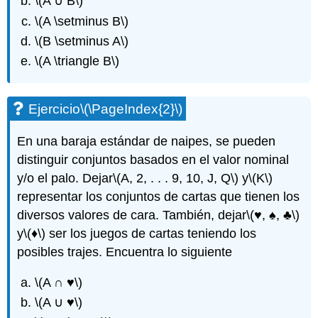
\(A ∪ B\)
\(A \setminus B\)
\(B \setminus A\)
\(A \triangle B\)
Ejercicio
\(\PageIndex{2}\)
En una baraja estándar de naipes, se pueden
distinguir conjuntos basados en el valor nominal
y/o el palo. Dejar
\(A, 2, . . . 9, 10, J, Q\)
y
\(K\)
representar los conjuntos de cartas que tienen los
diversos valores de cara. También, dejar
\(♥, ♠, ♣\)
y
\(♦\)
ser los juegos de cartas teniendo los
posibles trajes. Encuentra lo siguiente
\(A ∩ ♥\)
\(A ∪ ♥\)