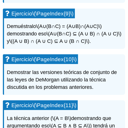
Ejercicio
\(\PageIndex{9}\)
Demuéstralo
\(A∪(B∩C) = (A∪B)∩(A∪C)\)
demostrando eso
\(A∪(B∩C) ⊆ (A ∪ B) ∩ (A ∪ C)\)
y
\((A ∪ B) ∩ (A ∪ C) ⊆ A ∪ (B ∩ C)\)
.
Ejercicio
\(\PageIndex{10}\)
Demostrar las versiones teóricas de conjunto de
las leyes de DeMorgan utilizando la técnica
discutida en los problemas anteriores.
Ejercicio
\(\PageIndex{11}\)
La técnica anterior (
\(A = B\)
demostrando que
argumentando eso
\(A ⊆ B ∧ B ⊆ A\)
) tendrá un