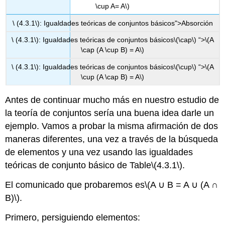
\cup A= A\)
\ (4.3.1\): Igualdades teóricas de conjuntos básicos">Absorción
\ (4.3.1\): Igualdades teóricas de conjuntos básicos
\(\cap\)
“>
\(A
\cap (A \cup B) = A\)
\ (4.3.1\): Igualdades teóricas de conjuntos básicos
\(\cup\)
“>
\(A
\cup (A \cap B) = A\)
Antes de continuar mucho más en nuestro estudio de
la teoría de conjuntos sería una buena idea darle un
ejemplo. Vamos a probar la misma afirmación de dos
maneras diferentes, una vez a través de la búsqueda
de elementos y una vez usando las igualdades
teóricas de conjunto básico de Table
\(4.3.1\)
.
El comunicado que probaremos es
\(A ∪ B = A ∪ (A ∩
B)\)
.
Primero, persiguiendo elementos: