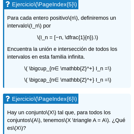
Ejercicio
\(\PageIndex{5}\)
Para cada entero positivo
\(n\)
, definiremos un
intervalo
\(I_n\)
por
\(I_n = [−n, \dfrac{1}{n}).\)
Encuentra la unión e intersección de todos los
intervalos en esta familia infinita.
\( \bigcup_{n∈ \mathbb{Z}^+} I_n =\)
\( \bigcap_{n∈ \mathbb{Z}^+} I_n =\)
Ejercicio
\(\PageIndex{6}\)
Hay un conjunto
\(X\)
tal que, para todos los
conjuntos
\(A\)
, tenemos
\(X \triangle A = A\)
. ¿Qué
es
\(X\)
?