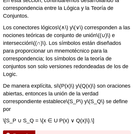
En esta sección, continuaremos desarrollando la
correspondencia entre la Lógica y la Teoría de
Conjuntos.
Los conectores lógicos
\(∧\)
y
\(∨\)
corresponden a las
nociones teóricas de conjunto de unión
\((∪)\)
e
intersección
\((∩)\)
. Los símbolos están diseñados
para proporcionar un mnemotécnico para la
correspondencia; los símbolos de la teoría de
conjuntos son solo versiones redondeadas de los de
Logic.
De manera explícita, si
\(P(x)\)
y
\(Q(x)\)
son oraciones
abiertas, entonces la unión de la verdad
correspondiente establece
\(S_P\)
y
\(S_Q\)
se define
por
\[S_P ∪ S_Q = \{x ∈ U P(x) ∨ Q(x)\}.\]