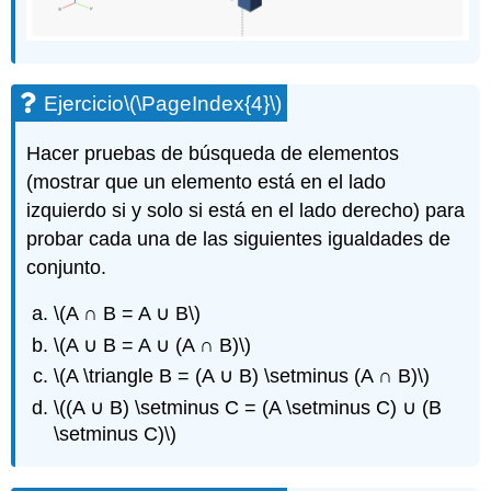
Ejercicio
\(\PageIndex{4}\)
Hacer pruebas de búsqueda de elementos
(mostrar que un elemento está en el lado
izquierdo si y solo si está en el lado derecho) para
probar cada una de las siguientes igualdades de
conjunto.
\(A ∩ B = A ∪ B\)
\(A ∪ B = A ∪ (A ∩ B)\)
\(A \triangle B = (A ∪ B) \setminus (A ∩ B)\)
\((A ∪ B) \setminus C = (A \setminus C) ∪ (B
\setminus C)\)