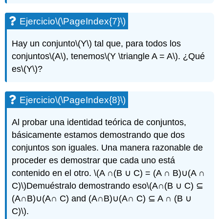
Ejercicio
\(\PageIndex{7}\)
Hay un conjunto
\(Y\)
tal que, para todos los
conjuntos
\(A\)
, tenemos
\(Y \triangle A = A\)
. ¿Qué
es
\(Y\)
?
Ejercicio
\(\PageIndex{8}\)
Al probar una identidad teórica de conjuntos,
básicamente estamos demostrando que dos
conjuntos son iguales. Una manera razonable de
proceder es demostrar que cada uno está
contenido en el otro.
\(A ∩(B ∪ C) = (A ∩ B)∪(A ∩
C)\)
Demuéstralo demostrando eso
\(A∩(B ∪ C) ⊆
(A∩B)∪(A∩ C) and (A∩B)∪(A∩ C) ⊆ A ∩ (B ∪
C)\)
.