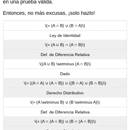
en una prueba válida.
Entonces, no más excusas, ¡solo hazlo!
\(= (A ∩ B) ∪ (B ∩ A)\)
Ley de Identidad
\(= (A ∪ B) ∩ (A ∩ B)\)
Def. de Diferencia Relativa
\((A ∪ B) \setminus (A ∩ B)\)
Dado
\(= ((A ∩ A) ∪ (A ∩ B)) ∪ ((B ∩ A) ∪ (B ∩ B))\)
Derecho Distributivo
\(= (A \setminus B) ∪ (B \setminus A)\)
Def. de Diferencia Relativa
\(= (A ∩ (A ∩ B)) ∪ (B ∩ (A ∩ B))\)