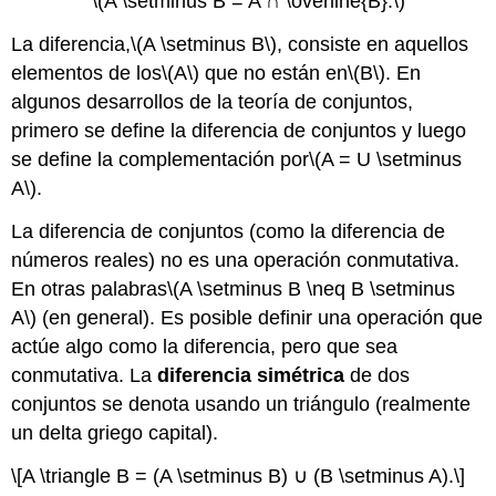
\(A \setminus B = A ∩ \overline{B}.\)
La diferencia,
\(A \setminus B\)
, consiste en aquellos
elementos de los
\(A\)
que no están en
\(B\)
. En
algunos desarrollos de la teoría de conjuntos,
primero se define la diferencia de conjuntos y luego
se define la complementación por
\(A = U \setminus
A\)
.
La diferencia de conjuntos (como la diferencia de
números reales) no es una operación conmutativa.
En otras palabras
\(A \setminus B \neq B \setminus
A\)
(en general). Es posible definir una operación que
actúe algo como la diferencia, pero que sea
conmutativa. La
diferencia simétrica
de dos
conjuntos se denota usando un triángulo (realmente
un delta griego capital).
\[A \triangle B = (A \setminus B) ∪ (B \setminus A).\]