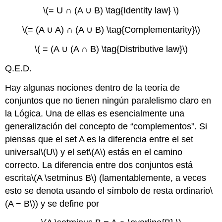
\(= U ∩ (A ∪ B) \tag{Identity law} \)
\(= (A ∪ A) ∩ (A ∪ B) \tag{Complementarity}\)
\( = (A ∪ (A ∩ B) \tag{Distributive law}\)
Q.E.D.
Hay algunas nociones dentro de la teoría de
conjuntos que no tienen ningún paralelismo claro en
la Lógica. Una de ellas es esencialmente una
generalización del concepto de “complementos”. Si
piensas que el set A es la diferencia entre el set
universal
\(U\)
y el set
\(A\)
estás en el camino
correcto. La diferencia entre dos conjuntos está
escrita
\(A \setminus B\)
(lamentablemente, a veces
esto se denota usando el símbolo de resta ordinario
\
(A − B\)
) y se define por