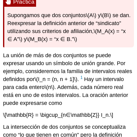
Practica
Supongamos que dos conjuntos
\(A\)
y
\(B\)
se dan.
Reexpresar la definición anterior de “sindicato”
utilizando sus criterios de afiliación,
\(M_A(x) = “x
∈ A”\)
y
\(M_B(x) = “x ∈ B.”\)
La unión de más de dos conjuntos se puede
expresar usando un símbolo de unión grande. Por
ejemplo, consideremos la familia de intervalos reales
1
definidos por
\(I_n = (n, n + 1]\)
.
Hay un intervalo
para cada entero
\(n\)
. Además, cada número real
está en uno de estos intervalos. La oración anterior
puede expresarse como
\[\mathbb{R} = \bigcup_{n∈\mathbb{Z}} I_n.\]
La intersección de dos conjuntos se conceptualiza
como “lo que tienen en común” pero la definición