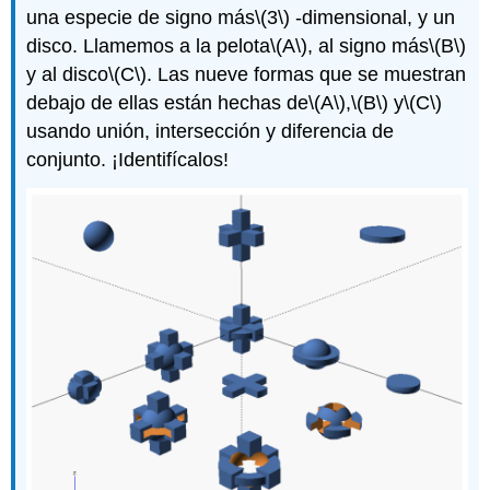
una especie de signo más
\(3\)
-dimensional, y un
disco. Llamemos a la pelota
\(A\)
, al signo más
\(B\)
y al disco
\(C\)
. Las nueve formas que se muestran
debajo de ellas están hechas de
\(A\)
,
\(B\)
y
\(C\)
usando unión, intersección y diferencia de
conjunto. ¡Identifícalos!