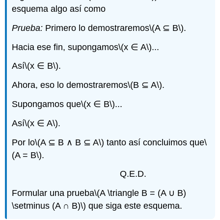
esquema algo así como
Prueba:
Primero lo demostraremos
\(A ⊆ B\)
.
Hacia ese fin, supongamos
\(x ∈ A\)
...
Así
\(x ∈ B\)
.
Ahora, eso lo demostraremos
\(B ⊆ A\)
.
Supongamos que
\(x ∈ B\)
...
Así
\(x ∈ A\)
.
Por lo
\(A ⊆ B ∧ B ⊆ A\)
tanto así concluimos que
\
(A = B\)
.
Q.E.D.
Formular una prueba
\(A \triangle B = (A ∪ B)
\setminus (A ∩ B)\)
que siga este esquema.