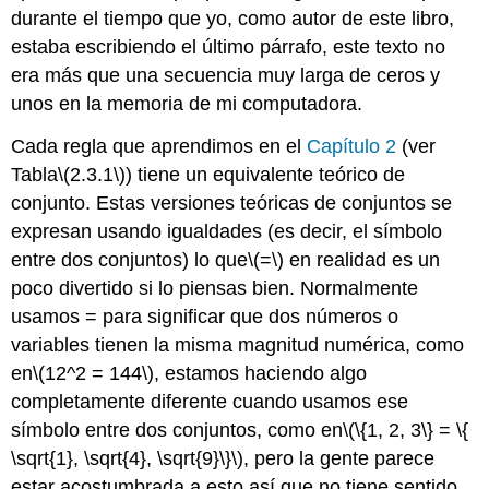
durante el tiempo que yo, como autor de este libro,
estaba escribiendo el último párrafo, este texto no
era más que una secuencia muy larga de ceros y
unos en la memoria de mi computadora.
Cada regla que aprendimos en el
Capítulo 2
(ver
Tabla
\(2.3.1\)
) tiene un equivalente teórico de
conjunto. Estas versiones teóricas de conjuntos se
expresan usando igualdades (es decir, el símbolo
entre dos conjuntos) lo que
\(=\)
en realidad es un
poco divertido si lo piensas bien. Normalmente
usamos = para significar que dos números o
variables tienen la misma magnitud numérica, como
en
\(12^2 = 144\)
, estamos haciendo algo
completamente diferente cuando usamos ese
símbolo entre dos conjuntos, como en
\(\{1, 2, 3\} = \{
\sqrt{1}, \sqrt{4}, \sqrt{9}\}\)
, pero la gente parece
estar acostumbrada a esto así que no tiene sentido