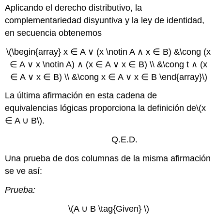
Aplicando el derecho distributivo, la
complementariedad disyuntiva y la ley de identidad,
en secuencia obtenemos
\(\begin{array} x ∈ A ∨ (x \notin A ∧ x ∈ B) &\cong (x
∈ A ∨ x \notin A) ∧ (x ∈ A ∨ x ∈ B) \\ &\cong t ∧ (x
∈ A ∨ x ∈ B) \\ &\cong x ∈ A ∨ x ∈ B \end{array}\)
La última afirmación en esta cadena de
equivalencias lógicas proporciona la definición de
\(x
∈ A ∪ B\)
.
Q.E.D.
Una prueba de dos columnas de la misma afirmación
se ve así:
Prueba:
\(A ∪ B \tag{Given} \)