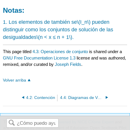
Notas:
1. Los elementos de también se
\(I_n\)
pueden
distinguir como los conjuntos de solución de las
desigualdades
\(n < x ≤ n + 1\)
.
This page titled
4.3: Operaciones de conjunto
is shared under a
GNU Free Documentation License 1.3
license and was authored,
remixed, and/or curated by
Joseph Fields
.
Volver arriba
4.2: Contención
4.4: Diagramas de Venn
The LibreTexts libraries are
Powered by NICE CXone Expert
and
are supported by the Department of Education Open Textbook Pilot