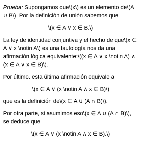
Prueba:
Supongamos que
\(x\)
es un elemento de
\(A
∪ B\)
. Por la definición de unión sabemos que
\(x ∈ A ∨ x ∈ B.\)
La ley de identidad conjuntiva y el hecho de que
\(x ∈
A ∨ x \notin A\)
es una tautología nos da una
afirmación lógica equivalente:
\((x ∈ A ∨ x \notin A) ∧
(x ∈ A ∨ x ∈ B)\)
.
Por último, esta última afirmación equivale a
\(x ∈ A ∨ (x \notin A ∧ x ∈ B)\)
que es la definición de
\(x ∈ A ∪ (A ∩ B)\)
.
Por otra parte, si asumimos eso
\(x ∈ A ∪ (A ∩ B)\)
,
se deduce que
\(x ∈ A ∨ (x \notin A ∧ x ∈ B).\)