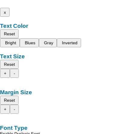
x
Text Color
Reset
Bright
Blues
Gray
Inverted
Text Size
Reset
+
-
Margin Size
Reset
+
-
Font Type
Enable Dyslexic Font