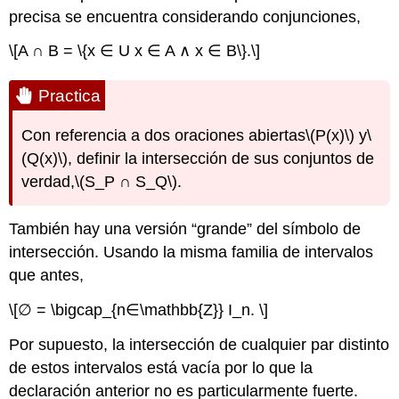
precisa se encuentra considerando conjunciones,
\[A ∩ B = \{x ∈ U x ∈ A ∧ x ∈ B\}.\]
Practica
Con referencia a dos oraciones abiertas
\(P(x)\)
y
\
(Q(x)\)
, definir la intersección de sus conjuntos de
verdad,
\(S_P ∩ S_Q\)
.
También hay una versión “grande” del símbolo de
intersección. Usando la misma familia de intervalos
que antes,
\[∅ = \bigcap_{n∈\mathbb{Z}} I_n. \]
Por supuesto, la intersección de cualquier par distinto
de estos intervalos está vacía por lo que la
declaración anterior no es particularmente fuerte.