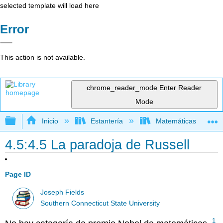
selected template will load here
Error
This action is not available.
chrome_reader_mode
Enter Reader
Mode
Expandir/contraer jerarquía global
Inicio
Estantería
Matemáticas
4.5:4.5 La paradoja de Russell
Page ID
Joseph Fields
Southern Connecticut State University
1