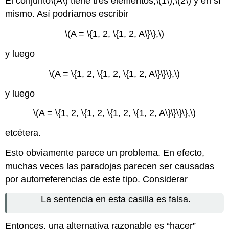
El conjunto
\(A\)
tiene tres elementos,
\(1\)
,
\(2\)
y en sí
mismo. Así podríamos escribir
\(A = \{1, 2, \{1, 2, A\}\},\)
y luego
\(A = \{1, 2, \{1, 2, \{1, 2, A\}\}\},\)
y luego
\(A = \{1, 2, \{1, 2, \{1, 2, \{1, 2, A\}\}\}\},\)
etcétera.
Esto obviamente parece un problema. En efecto,
muchas veces las paradojas parecen ser causadas
por autorreferencias de este tipo. Considerar
La sentencia en esta casilla es falsa.
Entonces, una alternativa razonable es “hacer”