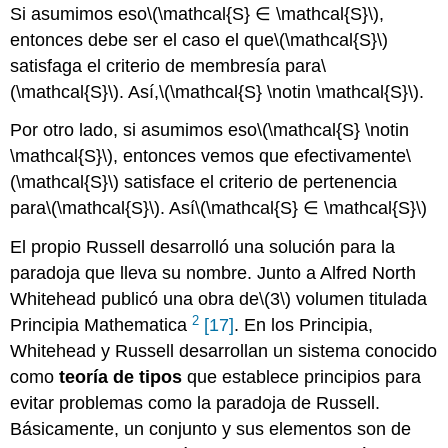
Si asumimos eso
\(\mathcal{S} ∈ \mathcal{S}\)
,
entonces debe ser el caso el que
\(\mathcal{S}\)
satisfaga el criterio de membresía para
\
(\mathcal{S}\)
. Así,
\(\mathcal{S} \notin \mathcal{S}\)
.
Por otro lado, si asumimos eso
\(\mathcal{S} \notin
\mathcal{S}\)
, entonces vemos que efectivamente
\
(\mathcal{S}\)
satisface el criterio de pertenencia
para
\(\mathcal{S}\)
. Así
\(\mathcal{S} ∈ \mathcal{S}\)
El propio Russell desarrolló una solución para la
paradoja que lleva su nombre. Junto a Alfred North
Whitehead publicó una obra de
\(3\)
volumen titulada
2
Principia Mathematica
[17]
. En los Principia,
Whitehead y Russell desarrollan un sistema conocido
como
teoría de tipos
que establece principios para
evitar problemas como la paradoja de Russell.
Básicamente, un conjunto y sus elementos son de