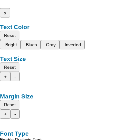
x
Text Color
Reset
Bright
Blues
Gray
Inverted
Text Size
Reset
+
-
Margin Size
Reset
+
-
Font Type
Enable Dyslexic Font